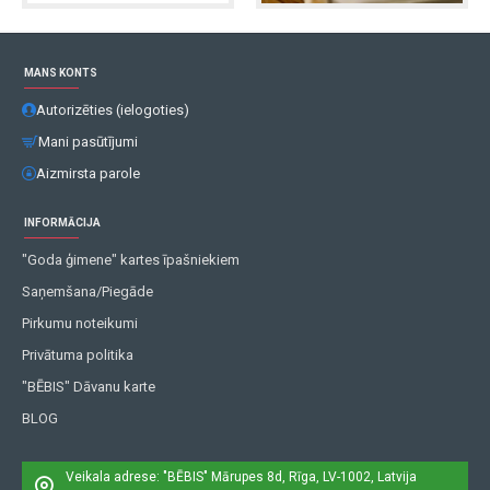
MANS KONTS
Autorizēties (ielogoties)
Mani pasūtījumi
Aizmirsta parole
INFORMĀCIJA
"Goda ģimene" kartes īpašniekiem
Saņemšana/Piegāde
Pirkumu noteikumi
Privātuma politika
"BĒBIS" Dāvanu karte
BLOG
Veikala adrese: "BĒBIS"
Mārupes 8d, Rīga, LV-1002, Latvija