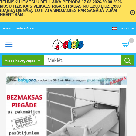
TEHNISKU IEMESLU DĒĻ LAIKA PERIODĀ 17.08.2026-30.08.2026
MŪSU FIZISKAIS VEIKALS RĪGĀ STRĀDĀS NO 12:00 LĪDZ 19:00
(DARBA DIENĀS). ĻOTI ATVAINOJAMIES PAR SAGĀDĀTAJĀM
NEĒRTĪBĀM!
IENĀKT
REĢISTRĀCIJA
LATVIEŠU
0
Visas kategorijas