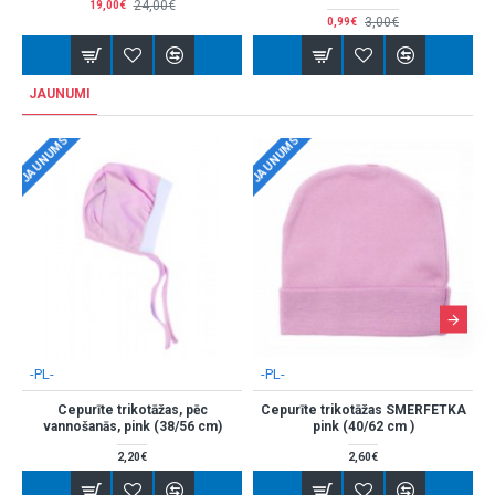
3,00€
3,00€
0,99€
0,99€
JAUNUMI
UMS
JAUNUMS
JAUNUMS
-
-PL-
-PL-
Cepurīte trikotāžas, pēc
Cepurīte trikotāžas SMERFETKA
Cepurīt
annošanās, pink (38/56 cm)
pink (40/62 cm )
2,20€
2,60€