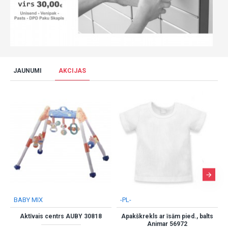
JAUNUMI
AKCIJAS
-PL-
-PL-
-PL-
Apakškrekls ar īsām pied., balts
Apakškrekls ar garām pied., balts
Apakš
Animar 56972
Animar 56996