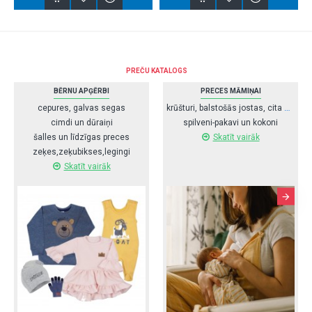
PREČU KATALOGS
BĒRNU APĢĒRBI
PRECES MĀMIŅAI
krūšturi, balstošās jostas, cita apakšveļa
cepures, galvas segas
cimdi un dūraiņi
spilveni-pakavi un kokoni
mā
Skatīt vairāk
šalles un līdzīgas preces
zeķes,zeķubikses,legingi
Skatīt vairāk