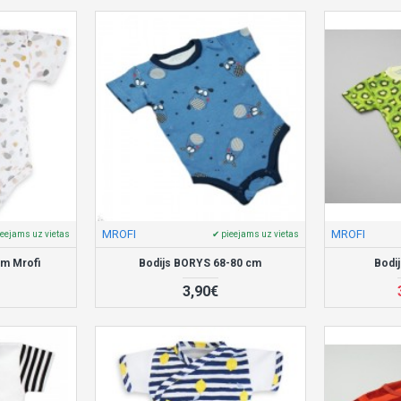
MROFI
MROFI
ieejams uz vietas
✔ pieejams uz vietas
cm Mrofi
Bodijs BORYS 68-80 cm
Bodi
3,90€