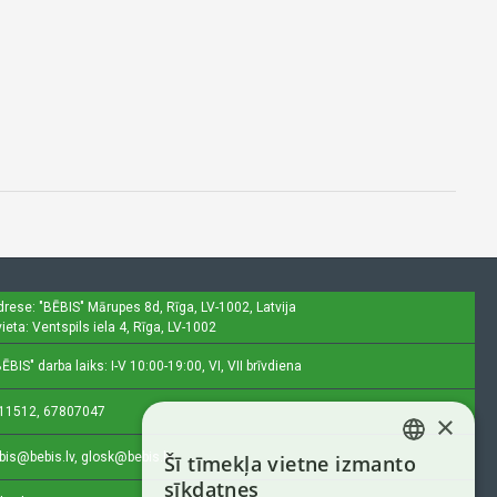
drese: "BĒBIS"
Mārupes 8d, Rīga, LV-1002, Latvija
ieta: Ventspils iela 4, Rīga, LV-1002
ĒBIS" darba laiks: I-V 10:00-19:00, VI, VII brīvdiena
11512, 67807047
×
bis@bebis.lv, glosk@bebis.lv
Šī tīmekļa vietne izmanto
LATVIAN
sīkdatnes