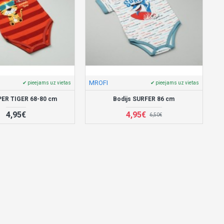
MROFI
✔ pieejams uz vietas
✔ pieejams uz vietas
PER TIGER 68-80 cm
Bodijs SURFER 86 cm
4,95€
4,95€
6,50€