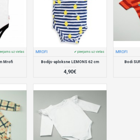
MROFI
MROFI
ieejams uz vietas
✔ pieejams uz vietas
m Mrofi
Bodijs-aploksne LEMONS 62 cm
Bodi SU
4,90€