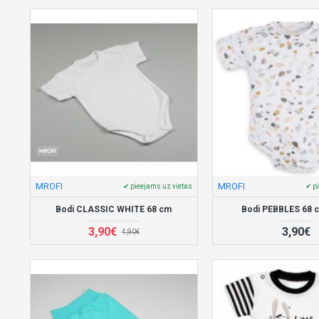
MROFI
MROFI
✔ pieejams uz vietas
✔ p
Bodi CLASSIC WHITE 68 cm
Bodi PEBBLES 68 
3,90€
3,90€
4,90€