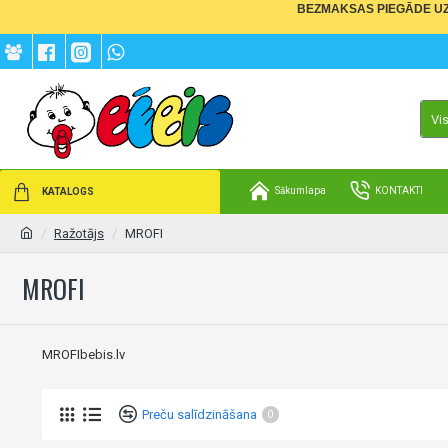
BEZMAKSAS PIEGĀDE UZ 
Vi
Sākumlapa
KONTAKTI
KATALOGS
Ražotājs
MROFI
MROFI
MROFIbebis.lv
Preču salīdzināšana
0