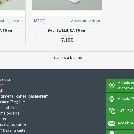
MROFI
ieejams uz vietas
✔ pieejams uz vietas
A 86 cm
Bodi EWELINKA 86 cm
7,10€
...saraksta beigas.
MĀCIJA
Veikala a
Autostāvv
ti
 ģimene" kartes īpašniekiem
Veikala "B
šana/Piegāde
mu noteikumi
+371 295
uma politika
ums
e-mail:
be
p (lapas karte)
" Dāvanu karte