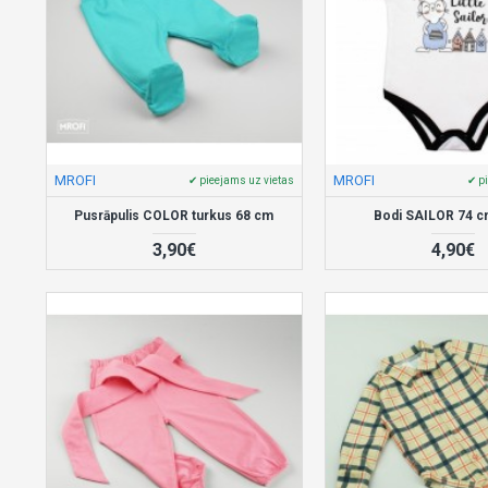
MROFI
MROFI
✔ pieejams uz vietas
✔ p
Pusrāpulis COLOR turkus 68 cm
Bodi SAILOR 74 c
3,90€
4,90€