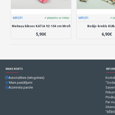
MROFI
MROFI
✔ pieejams uz vietas
✔ p
Meiteņu bikses KATIA 92-104 cm Mrofi
Bodijs-krekls KUB
5,90€
6,90€
MANS KONTS
INFOR
Autorizēties (ielogoties)
Kontak
Mani pasūtījumi
"Goda
Aizmirsta parole
Saņem
Pirku
Privāt
Par m
Sitema
"BĒBIS