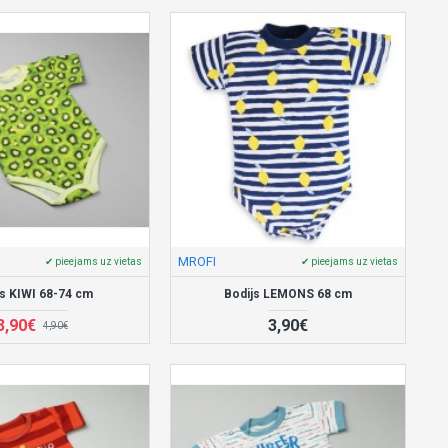
MROFI
✔ pieejams uz vietas
✔ pieejams uz vietas
js KIWI 68-74 cm
Bodijs LEMONS 68 cm
3,90€
3,90€
4,90€