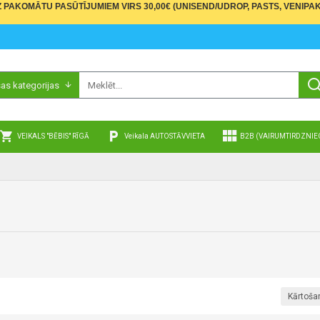
PAKOMĀTU PASŪTĪJUMIEM VIRS 30,00€ (UNISEND/UDROP, PASTS, VENIPAK
sas kategorijas
VEIKALS "BĒBIS" RĪGĀ
Veikala AUTOSTĀVVIETA
B2B (VAIRUMTIRDZNIE
Kārtoša