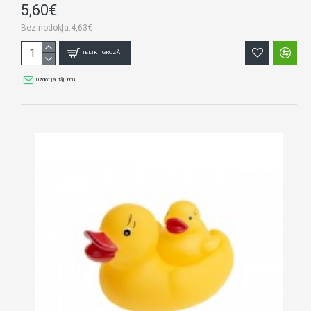
5,60€
Bez nodokļa:4,63€
IELIKT GROZĀ
Uzdot jautājumu