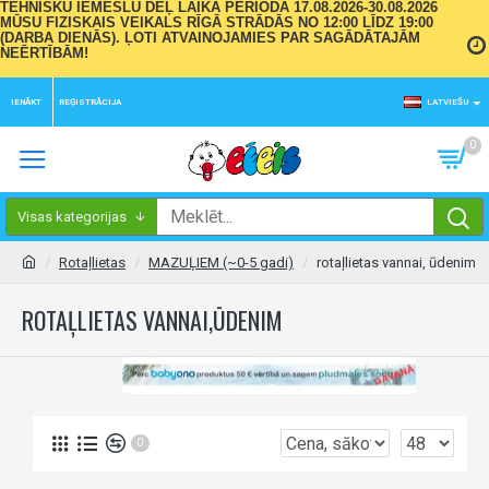
TEHNISKU IEMESLU DĒĻ LAIKA PERIODĀ 17.08.2026-30.08.2026
MŪSU FIZISKAIS VEIKALS RĪGĀ STRĀDĀS NO 12:00 LĪDZ 19:00
(DARBA DIENĀS). ĻOTI ATVAINOJAMIES PAR SAGĀDĀTAJĀM
NEĒRTĪBĀM!
IENĀKT
REĢISTRĀCIJA
LATVIEŠU
0
Visas kategorijas
Rotaļlietas
MAZUĻIEM (~0-5 gadi)
rotaļlietas vannai, ūdenim
ROTAĻLIETAS VANNAI,ŪDENIM
0