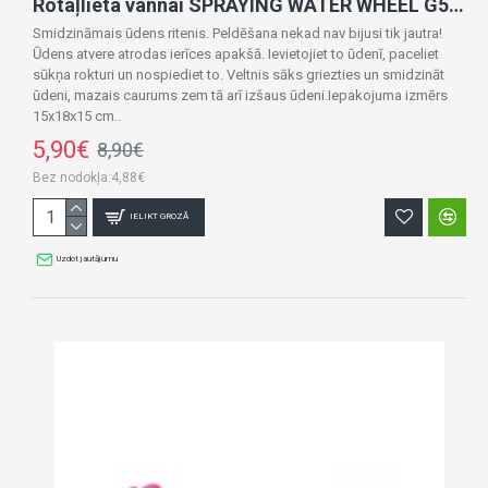
Rotaļlieta vannai SPRAYING WATER WHEEL G5444
Smidzināmais ūdens ritenis. Peldēšana nekad nav bijusi tik jautra!
Ūdens atvere atrodas ierīces apakšā. Ievietojiet to ūdenī, paceliet
sūkņa rokturi un nospiediet to. Veltnis sāks griezties un smidzināt
ūdeni, mazais caurums zem tā arī izšaus ūdeni.Iepakojuma izmērs
15x18x15 cm..
5,90€
8,90€
Bez nodokļa:4,88€
IELIKT GROZĀ
Uzdot jautājumu