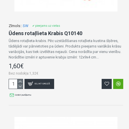
Zīmols::
SW
✔ pieejams uz vietas
Ūdens rotaļlieta Krabis Q10140
Ūdens rotaļlieta-krabis. Pēc uzstādīšanas rotaļlieta kustina šķēres,
tādējādi var pārvietoties pa ūdeni. Produkts pieejams vairākās krāsu
variācijās, kas tiek izvēlētas nejauši. Cena norādīta par vienu vienību.
Norādītie izmēri ir aptuvenie krabja izmēri: 12x9x4 cm...
1,60€
Bez nodokļa:1,32€
IELIKT GROZĀ
Uzdot jautājumu