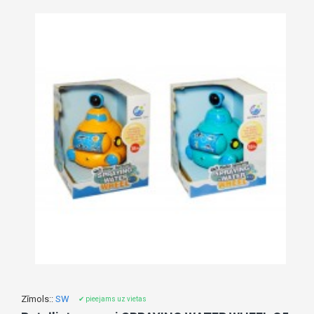
Zīmols::
SW
✔ pieejams uz vietas