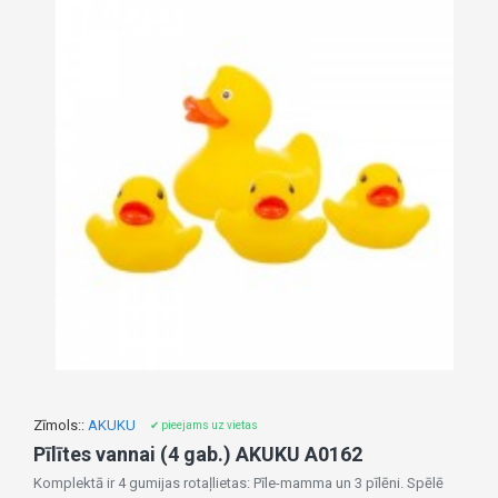
Zīmols::
AKUKU
✔ pieejams uz vietas
Pīlītes vannai (4 gab.) AKUKU A0162
Komplektā ir 4 gumijas rotaļlietas: Pīle-mamma un 3 pīlēni. Spēlē