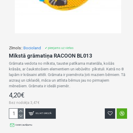
Zīmols::
Bocioland
✔ pieejams uz vietas
Mīkstā grāmatiņa RACOON BL013
Grāmata veidota no mīksta, taustei patīkama materiāla, košās
krāsās, ar čaukstošiem elementiem un iebūvēto pīkstuli. Katrā no 8
lapām ir krāsaini attēli. Grāmata ir piemērota ļoti maziem bērniem. Tā
aizrauj un izklaidē, māca un attīsta bērnus jau no pirmajiem
mēnešiem. Grāmata ir ideāli piemēr..
4,20€
Bez nodokļa:3,47€
IELIKT GROZĀ
Uzdot jautājumu