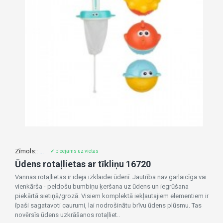
Zīmols::
...
✔ pieejams uz vietas
Ūdens rotaļlietas ar tīkliņu 16720
Vannas rotaļlietas ir ideja izklaidei ūdenī. Jautrība nav garlaicīga vai
vienkārša - peldošu bumbiņu ķeršana uz ūdens un iegrūšana
piekārtā sietiņā/grozā. Visiem komplektā iekļautajiem elementiem ir
īpaši sagatavoti caurumi, lai nodrošinātu brīvu ūdens plūsmu. Tas
novērsīs ūdens uzkrāšanos rotaļliet..