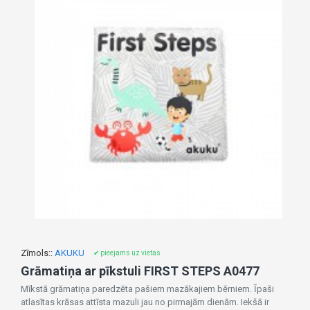
Zīmols::
AKUKU
✔ pieejams uz vietas
Grāmatiņa ar pīkstuli FIRST STEPS A0477
Mīkstā grāmatiņa paredzēta pašiem mazākajiem bērniem. Īpaši
atlasītas krāsas attīsta mazuli jau no pirmajām dienām. Iekšā ir