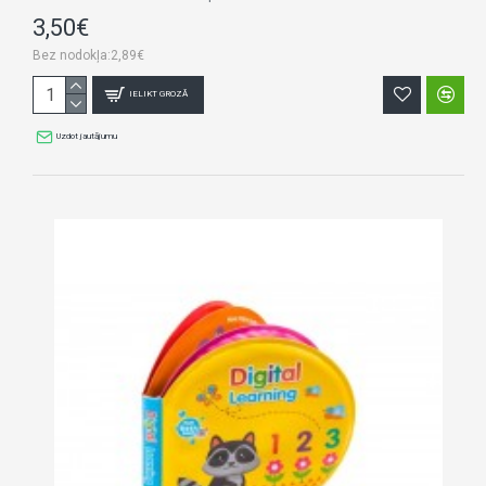
3,50€
Bez nodokļa:2,89€
IELIKT GROZĀ
Uzdot jautājumu