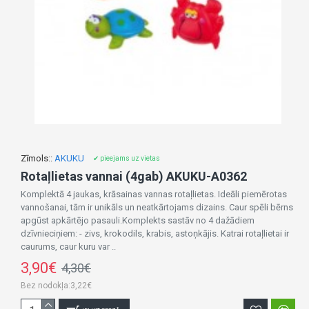
Zīmols::
AKUKU
✔ pieejams uz vietas
Rotaļlietas vannai (4gab) AKUKU-A0362
Komplektā 4 jaukas, krāsainas vannas rotaļlietas. Ideāli piemērotas
vannošanai, tām ir unikāls un neatkārtojams dizains. Caur spēli bērns
apgūst apkārtējo pasauli.Komplekts sastāv no 4 dažādiem
dzīvnieciņiem: - zivs, krokodils, krabis, astoņkājis. Katrai rotaļlietai ir
caurums, caur kuru var ..
3,90€
4,30€
Bez nodokļa:3,22€