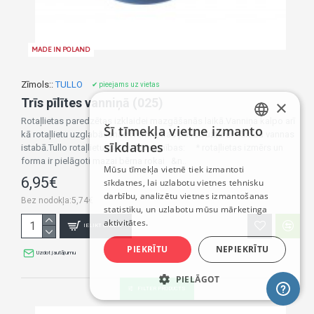
MADE IN POLAND
Zīmols::
TULLO
✔ pieejams uz vietas
Trīs pīlītes vanniņā (025)
×
Rotaļlietas paredzētas izklaidei mazgāšanās laikā.Vanniņa kalpo arī
Šī tīmekļa vietne izmanto
kā rotaļlietu uzglabāšanas tvertne, kas palīdz uzturēt kārtību vannas
LATVIAN
sīkdatnes
istabā.Tullo rotaļlietu galvenās īpatnības: * rotaļlietas izmērs un
RUSSIAN
forma ir pielāgoti mazai bērna rokai &n..
Mūsu tīmekļa vietnē tiek izmantoti
6,95€
sīkdatnes, lai uzlabotu vietnes tehnisku
ENGLISH
darbību, analizētu vietnes izmantošanas
Bez nodokļa:5,74€
statistiku, un uzlabotu mūsu mārketinga
aktivitātes.
IELIKT GROZĀ
PIEKRĪTU
NEPIEKRĪTU
Uzdot jautājumu
PIELĀGOT
FILTER PRODUCTS