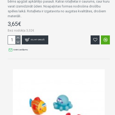
bērns apgūst apkārtējo pasauli. Katrai rotaļlietai ir caurums, caur kuru
varat izsmidzināt ūdeni. Noapaļotas formas nodrošina drošību
spēles laikā. Rotaļlieta ir izgatavota no augstas kvalitātes, drošiem
materiāli..
3,65€
Bez nodokļa:3,02€
IELIKT GROZĀ
Uzdot jautājumu