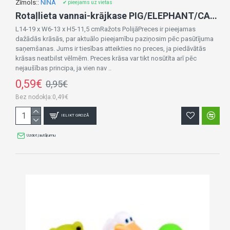
Zīmols::
NINA
✔ pieejams uz vietas
Rotaļlieta vannai-krājkase PIG/ELEPHANT/CAR 00123
L14-19 x W6-13 x H5-11,5 cmRažots PolijāPreces ir pieejamas
dažādās krāsās, par aktuālo pieejamību paziņosim pēc pasūtījuma
saņemšanas. Jums ir tiesības atteikties no preces, ja piedāvātās
krāsas neatbilst vēlmēm. Preces krāsa var tikt nosūtīta arī pēc
nejaušības principa, ja vien nav ..
0,59€
0,95€
Bez nodokļa:0,49€
IELIKT GROZĀ
Uzdot jautājumu