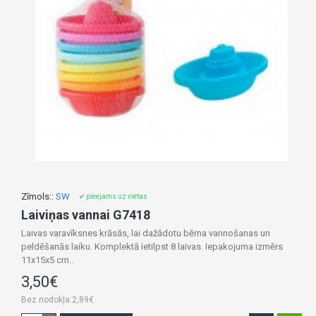
Zīmols::
SW
✔ pieejams uz vietas
Laiviņas vannai G7418
Laivas varavīksnes krāsās, lai dažādotu bērna vannošanas un
peldēšanās laiku. Komplektā ietilpst 8 laivas. Iepakojuma izmērs
11x15x5 cm..
3,50€
Bez nodokļa:2,89€