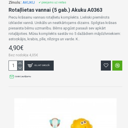
Zīmols::
AKUKU
✔ pieejams uz vietas
Rotaļlietas vannai (5 gab.) Akuku A0363
Piecu krāsainu vannas rotaļlietu komplekts. Lieliski piemērots
izklaidei vannā. Unikāls un neatkārtojams dizains. Spilgtas krāsas
piesaista bērnu uzmanību. Bērns apgūst pasauli sev apkārt
rotaļājoties. Mūsu komplekts sastāv no 5 dažādiem mājdzīvniekiem:
astoņkājis, krabis, pīle, nīlzirgs un varde. K..
4,90€
Bez nodokļa:4,05€
IELIKT GROZĀ
Uzdot jautājumu