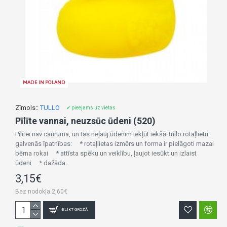
MADE IN POLAND
Zīmols::
TULLO
✔ pieejams uz vietas
Pīlīte vannai, neuzsūc ūdeni (520)
Pīlītei nav cauruma, un tas neļauj ūdenim iekļūt iekšā.Tullo rotaļlietu
galvenās īpatnības: * rotaļlietas izmērs un forma ir pielāgoti mazai
bērna rokai * attīsta spēku un veiklību, ļaujot iesūkt un izlaist
ūdeni * dažāda..
3,15€
Bez nodokļa:2,60€
IELIKT GROZĀ