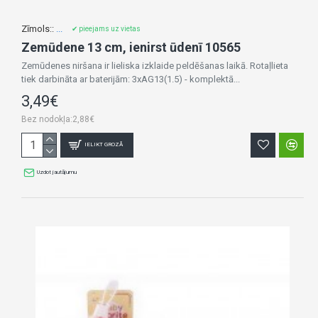
Zīmols::
...
✔ pieejams uz vietas
Zemūdene 13 cm, ienirst ūdenī 10565
Zemūdenes niršana ir lieliska izklaide peldēšanas laikā. Rotaļlieta
tiek darbināta ar baterijām: 3xAG13(1.5) - komplektā...
3,49€
Bez nodokļa:2,88€
IELIKT GROZĀ
Uzdot jautājumu