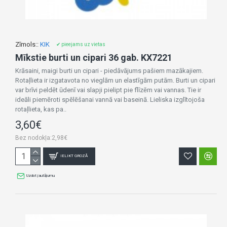
Zīmols::
KIK
✔ pieejams uz vietas
Mīkstie burti un cipari 36 gab. KX7221
Krāsaini, maigi burti un cipari - piedāvājums pašiem mazākajiem.
Rotaļlieta ir izgatavota no vieglām un elastīgām putām. Burti un cipari
var brīvi peldēt ūdenī vai slapji pielipt pie flīzēm vai vannas. Tie ir
ideāli piemēroti spēlēšanai vannā vai baseinā. Lieliska izglītojoša
rotaļlieta, kas pa..
3,60€
Bez nodokļa:2,98€
IELIKT GROZĀ
Uzdot jautājumu