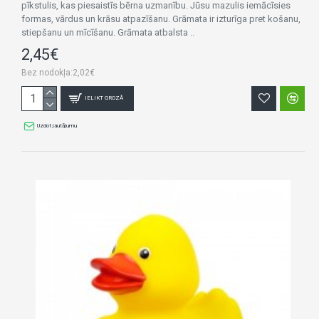
pīkstulis, kas piesaistīs bērna uzmanību. Jūsu mazulis iemācīsies
formas, vārdus un krāsu atpazīšanu. Grāmata ir izturīga pret košanu,
stiepšanu un mīcīšanu. Grāmata atbalsta ..
2,45€
Bez nodokļa:2,02€
IELIKT GROZĀ
Uzdot jautājumu