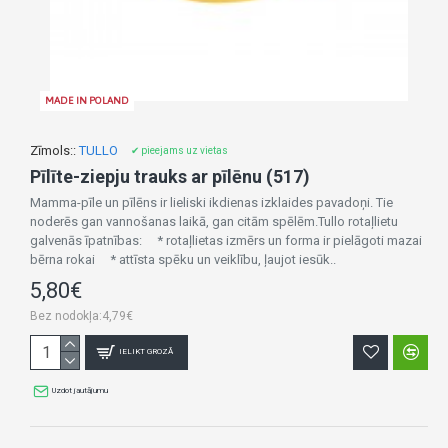
MADE IN POLAND
Zīmols::
TULLO
✔ pieejams uz vietas
Pīlīte-ziepju trauks ar pīlēnu (517)
Mamma-pīle un pīlēns ir lieliski ikdienas izklaides pavadoņi. Tie
noderēs gan vannošanas laikā, gan citām spēlēm.Tullo rotaļlietu
galvenās īpatnības: * rotaļlietas izmērs un forma ir pielāgoti mazai
bērna rokai * attīsta spēku un veiklību, ļaujot iesūk..
5,80€
Bez nodokļa:4,79€
IELIKT GROZĀ
Uzdot jautājumu