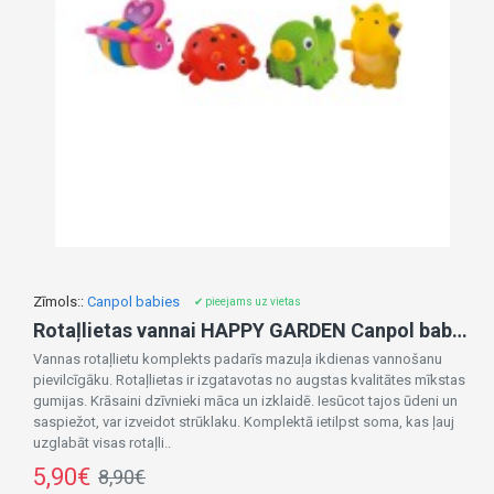
Zīmols::
Canpol babies
✔ pieejams uz vietas
Rotaļlietas vannai HAPPY GARDEN Canpol babies 2/997
Vannas rotaļlietu komplekts padarīs mazuļa ikdienas vannošanu
pievilcīgāku. Rotaļlietas ir izgatavotas no augstas kvalitātes mīkstas
gumijas. Krāsaini dzīvnieki māca un izklaidē. Iesūcot tajos ūdeni un
saspiežot, var izveidot strūklaku. Komplektā ietilpst soma, kas ļauj
uzglabāt visas rotaļli..
5,90€
8,90€