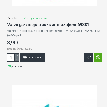
Zīmols::
...
✔ pieejams uz vietas
Valzirgs-ziepju trauks ar mazuļiem 69381
Valzirgs-ziepju trauks ar mazuļiem 69381 - VLV2-69381 - MAZUĻIEM
(~0-5 gadi)..
3,90€
Bez nodokļa:3,22€
IELIKT GROZĀ
Uzdot jautājumu