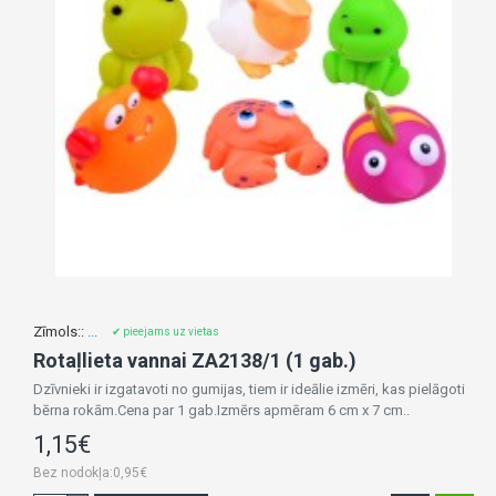
Zīmols::
...
✔ pieejams uz vietas
Rotaļlieta vannai ZA2138/1 (1 gab.)
Dzīvnieki ir izgatavoti no gumijas, tiem ir ideālie izmēri, kas pielāgoti
bērna rokām.Cena par 1 gab.Izmērs apmēram 6 cm x 7 cm..
1,15€
Bez nodokļa:0,95€