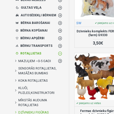
GULTAS VEĻA
AUTOSĒDEKĻI BĒRNIEM
SW
BĒRNA BAROŠANAI
✔ pieejams uz v
BĒRNA KOPŠANAI
Dzīvnieku komplekts F
(farm) G9330
BĒRNU APĢĒRBI
3,50€
BĒRNU TRANSPORTS
ROTAĻLIETAS
MAZUĻIEM ~0-5 GADI
SENSORĀS ROTAĻLIETAS,
MASĀŽAS BUMBAS
KOKA ROTAĻLIETAS
KLUČI,
PUZLES,KONSTRUKTORI
MĪKSTĀS AUDUMA
✔ pieejams uz vietas
ROTAĻLIETAS
Fermas dzīvnieku figū
DZĪVNIEKU FIGŪRAS