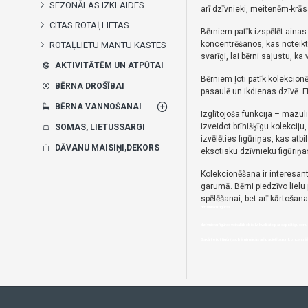
SEZONĀLAS IZKLAIDES
arī dzīvnieki, meitenēm-krās
CITAS ROTAĻLIETAS
Bērniem patīk izspēlēt aina
koncentrēšanos, kas noteik
ROTAĻLIETU MANTU KASTES
svarīgi, lai bērni sajustu, ka 
AKTIVITĀTĒM UN ATPŪTAI
Bērniem ļoti patīk kolekcion
BĒRNA DROŠĪBAI
pasaulē un ikdienas dzīvē.
F
BĒRNA VANNOŠANAI
Izglītojoša funkcija – mazul
izveidot brīnišķīgu kolekcij
SOMAS, LIETUSSARGI
izvēlēties figūriņas, kas at
DĀVANU MAISIŅI,DEKORS
eksotisku dzīvnieku figūriņa
Kolekcionēšana ir interesant
garumā.
Bērni piedzīvo liel
spēlēšanai, bet arī kārtošan
dzīvnieku figūras
dzīvnieku figūras veikalā bebis.lv-kvalitāte par saprātīgu cenu
Sakārtojot figūriņas, bērni mācās arī pacietību un koncent