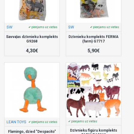
SW
SW
✔ pieejams uz vietas
✔ pieejams uz vietas
Savvaļas dzīvnieku komplekts
Dzīvnieku komplekts FERMA
G9268
(farm) G7717
4,30€
5,90€
LEAN TOYS
✔ pieejams uz vietas
✔ pieejams uz vietas
Dzīvnieku figūru komplekts
Flamingo, dzied "Despacito"