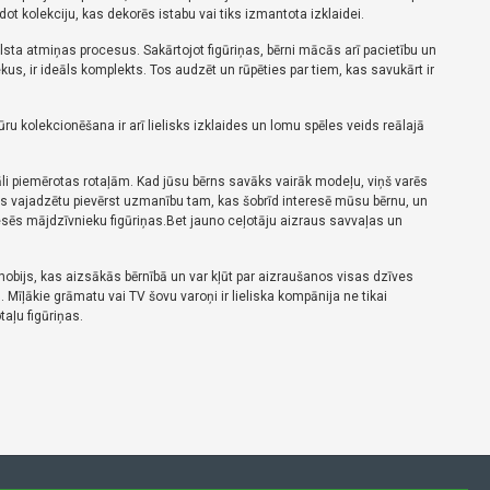
dot kolekciju, kas dekorēs istabu vai tiks izmantota izklaidei.
balsta atmiņas procesus.
Sakārtojot figūriņas, bērni mācās arī pacietību un
kus, ir ideāls komplekts.
Tos audzēt un rūpēties par tiem, kas savukārt ir
ūru kolekcionēšana ir arī lielisks izklaides un lomu spēles veids reālajā
āli piemērotas rotaļām.
Kad jūsu bērns savāks vairāk modeļu, viņš varēs
vajadzētu pievērst uzmanību tam, kas šobrīd interesē mūsu bērnu, un
esēs mājdzīvnieku figūriņas.
Bet jauno ceļotāju aizraus savvaļas un
r hobijs, kas aizsākās bērnībā un var kļūt par aizraušanos visas dzīves
.
Mīļākie grāmatu vai TV šovu varoņi ir lieliska kompānija ne tikai
taļu figūriņas.