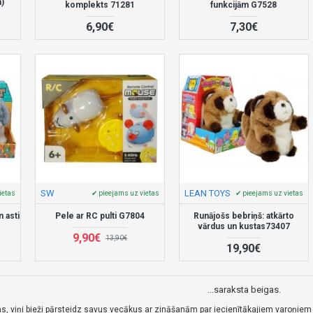
)
komplekts 71281
funkcijām G7528
6,90€
7,30€
SW
LEAN TOYS
ietas
✔ pieejams uz vietas
✔ pieejams uz vietas
n asti
Pele ar RC pulti G7804
Runājošs bebriņš: atkārto
vārdus un kustas73407
9,90€
13,90€
19,90€
...saraksta beigas.
s, viņi bieži pārsteidz savus vecākus ar zināšanām par iecienītākajiem varoņiem v