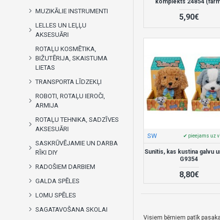
komplekts 24854 (farm
MUZIKĀLIE INSTRUMENTI
5,90€
LELLES UN LEĻĻU
AKSESUĀRI
ROTAĻU KOSMĒTIKA,
BIŽUTĒRIJA, SKAISTUMA
LIETAS
TRANSPORTA LĪDZEKĻI
ROBOTI, ROTAĻU IEROČI,
ARMIJA
ROTAĻU TEHNIKA, SADZĪVES
AKSESUĀRI
SW
✔ pieejams uz v
SASKRŪVĒJAMIE UN DARBA
Sunītis, kas kustina galvu u
RĪKI DIY
G9354
RADOŠIEM DARBIEM
8,80€
GALDA SPĒLES
LOMU SPĒLES
SAGATAVOŠANA SKOLAI
Visiem bērniem patīk pasaka