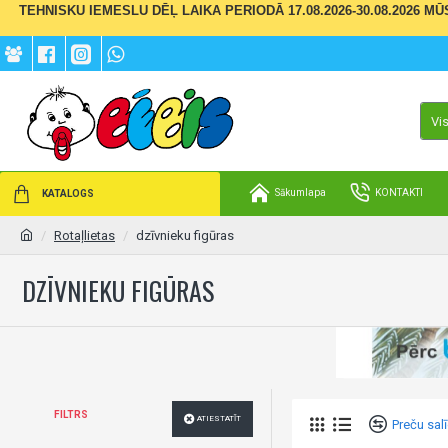
TEHNISKU IEMESLU DĒĻ LAIKA PERIODĀ 17.08.2026-30.08.2026 M
Vi
Sākumlapa
KONTAKTI
KATALOGS
Rotaļlietas
dzīvnieku figūras
DZĪVNIEKU FIGŪRAS
FILTRS
ATIESTATĪT
Preču sal