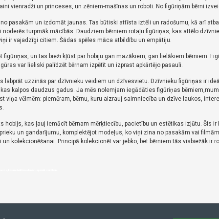
aini vienradži un princeses, un zēniem-mašīnas un roboti.
No figūriņām bērni
izvei
s no pasakām un izdomāt jaunas.
Tas būtiski attīsta iztēli un radošumu, kā arī at
ti noderēs turpmāk mācībās.
Daudziem bērniem rotaļu figūriņas, kas attēlo dzīvnie
viņi ir vajadzīgi citiem.
Šādas spēles māca atbildību un empātiju.
ēt figūriņas, un tas bieži kļūst par hobiju gan mazākiem, gan lielākiem bērniem.
Fig
igūras var lieliski palīdzēt bērnam izpētīt un izprast apkārtējo pasauli.
is labprāt uzzinās par dzīvnieku veidiem un dzīvesvietu. Dzīvnieku
figūriņas ir ide
u, kas kalpos daudzus gadus.
Ja mēs nolemjam iegādāties figūriņas bērniem,mums 
bilst viņa vēlmēm: piemēram, bērnu, kuru aizrauj saimniecība un dzīve laukos, inter
s
.
s hobijs, kas ļauj iemācīt bērnam mērķtiecību, pacietību un estētikas izjūtu.
Šis i
u prieku un gandarījumu, komplektējot modeļus, ko viņi zina no pasakām vai filmām
ai un kolekcionēšanai.
Principā kolekcionēt var jebko, bet bērniem tās visbiežāk ir ro
rēšanos, kas noteikti noderēs turpmāk mācībās.