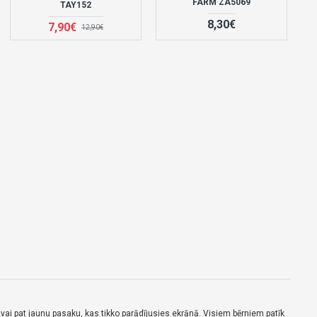
FARM ZA5069
TAY152
8,30€
7,90€
12,90€
ai pat jaunu pasaku, kas tikko parādījusies ekrānā.
Visiem bērniem patīk