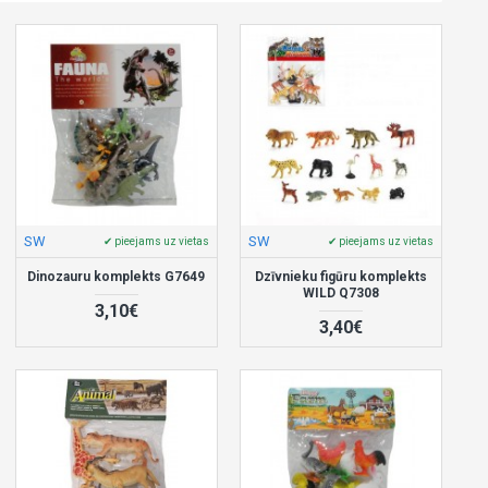
SW
SW
✔ pieejams uz vietas
✔ pieejams uz vietas
Dinozauru komplekts G7649
Dzīvnieku figūru komplekts
WILD Q7308
3,10€
3,40€