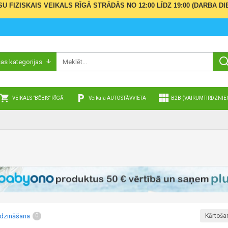
ŪSU FIZISKAIS VEIKALS RĪGĀ STRĀDĀS NO 12:00 LĪDZ 19:00 (DARBA
sas kategorijas
VEIKALS "BĒBIS" RĪGĀ
Veikala AUTOSTĀVVIETA
B2B (VAIRUMTIRDZNIE
īdzināšana
Kārtoša
0