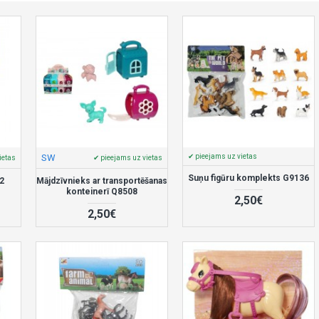
SW
✔ pieejams uz vietas
ietas
✔ pieejams uz vietas
Suņu figūru komplekts G9136
2
Mājdzīvnieks ar transportēšanas
konteinerī Q8508
2,50€
2,50€