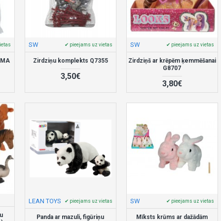
SW
SW
ietas
✔ pieejams uz vietas
✔ pieejams uz vietas
ERMA
Zirdziņu komplekts Q7355
Zirdziņš ar krēpēm ķemmēšanai
G8707
3,50€
3,80€
LEAN TOYS
SW
✔ pieejams uz vietas
✔ pieejams uz vietas
ru
Panda ar mazuli, figūriņu
Mīksts krūms ar dažādām