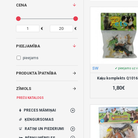
CENA
€
€
PIEEJAMĪBA
pieejams
SW
✔ pieejams uz v
PRODUKTA ĪPATNĪBA
Kaķu komplekts Q1016
1,80€
ZĪMOLS
PREČU KATALOGS
PRECES MĀMIŅAI
ĶENGURSOMAS
RATIŅI UN PIEDERUMI
BĒRNU MĒBELES