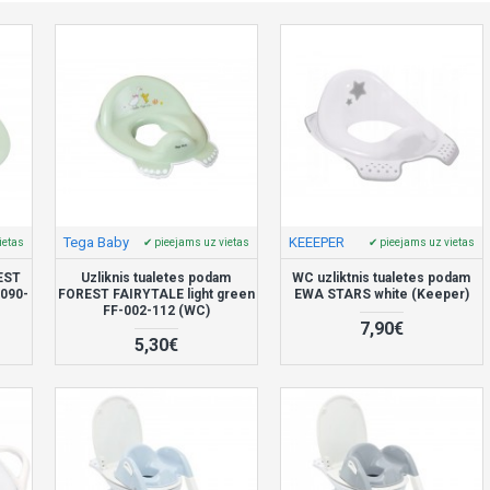
Tega Baby
KEEEPER
ietas
✔ pieejams uz vietas
✔ pieejams uz vietas
EST
Uzliknis tualetes podam
WC uzliktnis tualetes podam
-090-
FOREST FAIRYTALE light green
EWA STARS white (Keeper)
FF-002-112 (WC)
7,90€
5,30€