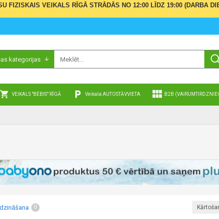
ŪSU FIZISKAIS VEIKALS RĪGĀ STRĀDĀS NO 12:00 LĪDZ 19:00 (DARBA
sas kategorijas
VEIKALS "BĒBIS" RĪGĀ
Veikala AUTOSTĀVVIETA
B2B (VAIRUMTIRDZNIE
īdzināšana
Kārtoša
0