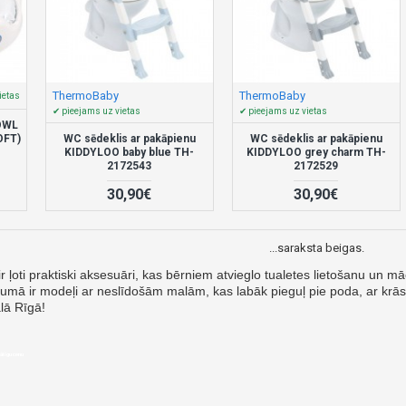
ThermoBaby
ThermoBaby
ietas
✔ pieejams uz vietas
✔ pieejams uz vietas
 OWL
OFT)
WC sēdeklis ar pakāpienu
WC sēdeklis ar pakāpienu
KIDDYLOO baby blue TH-
KIDDYLOO grey charm TH-
2172543
2172529
30,90€
30,90€
...saraksta beigas.
 ir ļoti praktiski aksesuāri, kas bērniem atvieglo tualetes lietošanu un mā
mā ir modeļi ar neslīdošām malām, kas labāk pieguļ pie poda, ar krāsa
alā Rīgā!
rātīgu cenu