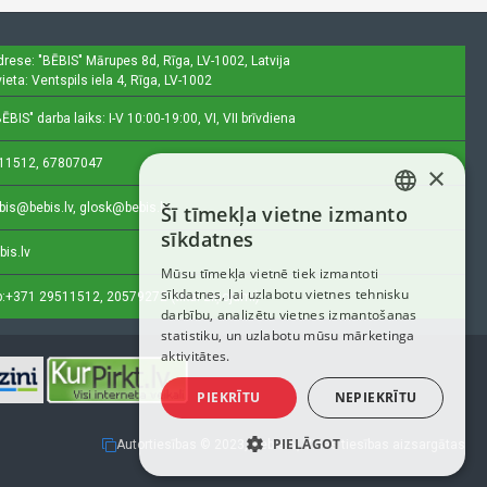
drese: "BĒBIS"
Mārupes 8d, Rīga, LV-1002, Latvija
ieta: Ventspils iela 4, Rīga, LV-1002
ĒBIS" darba laiks: I-V 10:00-19:00, VI, VII brīvdiena
11512, 67807047
×
bis@bebis.lv, glosk@bebis.lv
Šī tīmekļa vietne izmanto
LATVIAN
sīkdatnes
bis.lv
RUSSIAN
Mūsu tīmekļa vietnē tiek izmantoti
sīkdatnes, lai uzlabotu vietnes tehnisku
ENGLISH
:
+371 29511512, 20579272 (tikai ziņojumi)
darbību, analizētu vietnes izmantošanas
statistiku, un uzlabotu mūsu mārketinga
aktivitātes.
PIEKRĪTU
NEPIEKRĪTU
PIELĀGOT
Autortiesības © 2023, Bebis.lv, Visas tiesības aizsargātas