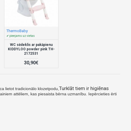
ThermoBaby
✔ pieejams uz vietas
WC sēdeklis ar pakāpienu
KIDDYLOO powder pink TH-
2172531
30,90€
Turklāt tiem ir higiēnas
ca lietot tradicionālo klozetpodu,
iniem attēliem, kas piesaista bērna uzmanību. Iepērcieties ērti