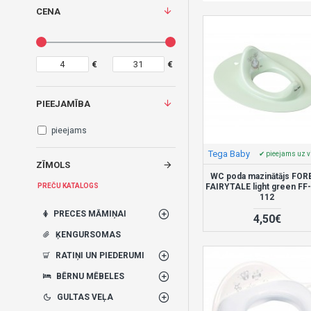
CENA
€
€
PIEEJAMĪBA
pieejams
Tega Baby
✔ pieejams uz v
ZĪMOLS
WC poda mazinātājs FOR
FAIRYTALE light green FF
PREČU KATALOGS
112
PRECES MĀMIŅAI
4,50€
ĶENGURSOMAS
RATIŅI UN PIEDERUMI
BĒRNU MĒBELES
GULTAS VEĻA