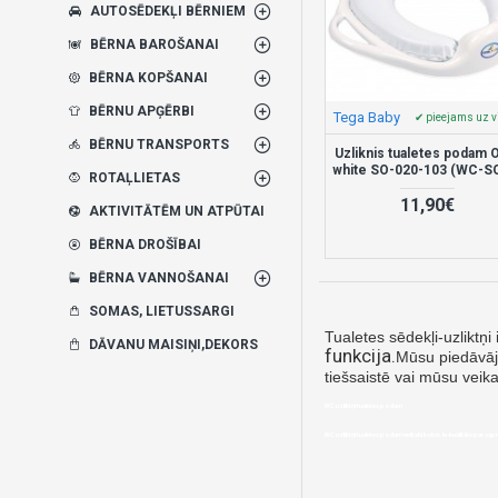
AUTOSĒDEKĻI BĒRNIEM
BĒRNA BAROŠANAI
BĒRNA KOPŠANAI
BĒRNU APĢĒRBI
Tega Baby
✔ pieejams uz v
BĒRNU TRANSPORTS
Uzliknis tualetes podam
white SO-020-103 (WC-S
ROTAĻLIETAS
11,90€
AKTIVITĀTĒM UN ATPŪTAI
BĒRNA DROŠĪBAI
BĒRNA VANNOŠANAI
SOMAS, LIETUSSARGI
Tualetes sēdekļi-uzliktņi
DĀVANU MAISIŅI,DEKORS
funkcija.
Mūsu piedāvāju
tiešsaistē vai mūsu veik
WC uzliktņi tualetes podam
WC uzliktņi tualetes podam veikalā bebis.lv-kvalitāte par sap