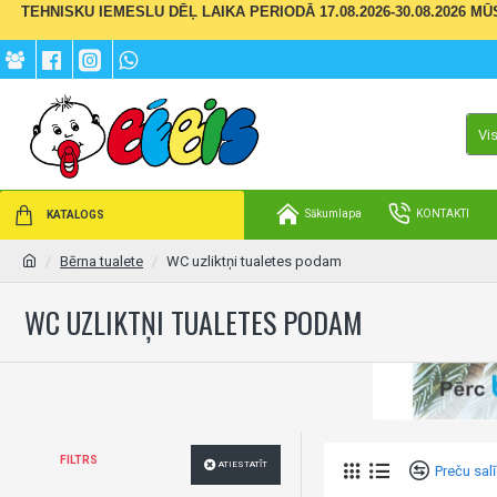
TEHNISKU IEMESLU DĒĻ LAIKA PERIODĀ 17.08.2026-30.08.2026 M
Vi
Sākumlapa
KONTAKTI
KATALOGS
Bērna tualete
WC uzliktņi tualetes podam
WC UZLIKTŅI TUALETES PODAM
FILTRS
ATIESTATĪT
Preču sal