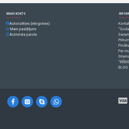
MANS KONTS
INFOR
Autorizēties (ielogoties)
Kontak
Mani pasūtījumi
"Goda
Aizmirsta parole
Saņem
Pirku
Privāt
Par m
Sitema
"BĒBIS
BLOG