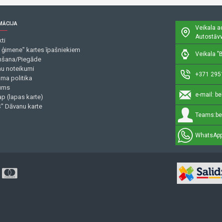
MĀCIJA
Veikala a
Autostāvv
ti
 ģimene" kartes īpašniekiem
Veikala "B
šana/Piegāde
mu noteikumi
+371 295
uma politika
ums
e-mail:
be
p (lapas karte)
" Dāvanu karte
Teams:
be
WhatsApp