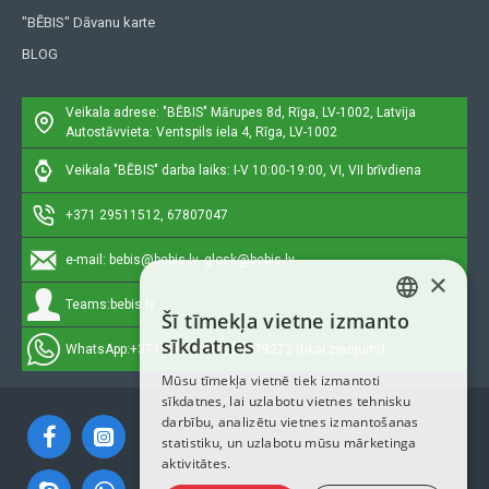
"BĒBIS" Dāvanu karte
BLOG
Veikala adrese: "BĒBIS"
Mārupes 8d, Rīga, LV-1002, Latvija
Autostāvvieta: Ventspils iela 4, Rīga, LV-1002
Veikala "BĒBIS" darba laiks: I-V 10:00-19:00, VI, VII brīvdiena
+371 29511512, 67807047
e-mail:
bebis@bebis.lv, glosk@bebis.lv
×
Teams:
bebis.lv
Šī tīmekļa vietne izmanto
LATVIAN
sīkdatnes
WhatsApp:
+371 29511512, 20579272 (tikai ziņojumi)
RUSSIAN
Mūsu tīmekļa vietnē tiek izmantoti
sīkdatnes, lai uzlabotu vietnes tehnisku
ENGLISH
darbību, analizētu vietnes izmantošanas
statistiku, un uzlabotu mūsu mārketinga
aktivitātes.