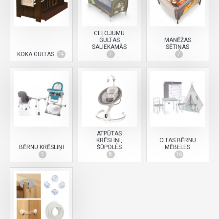
CEĻOJUMU
GULTAS
MANĒŽAS
SALIEKAMĀS
SĒTIŅAS
KOKA GULTAS
14
7
7
ATPŪTAS
KRĒSLIŅI,
CITAS BĒRNU
BĒRNU KRĒSLIŅI
ŠŪPOLES
MĒBELES
5
8
16