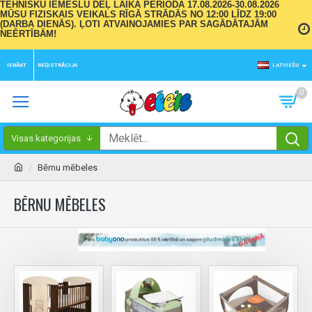
TEHNISKU IEMESLU DĒĻ LAIKA PERIODĀ 17.08.2026-30.08.2026
MŪSU FIZISKAIS VEIKALS RĪGĀ STRĀDĀS NO 12:00 LĪDZ 19:00
(DARBA DIENĀS). ĻOTI ATVAINOJAMIES PAR SAGĀDĀTAJĀM
NEĒRTĪBĀM!
IENĀKT
REĢISTRĀCIJA
LATVIEŠU
0
Visas kategorijas
Bērnu mēbeles
BĒRNU MĒBELES