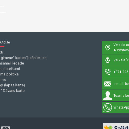
u cenu
astaigas.
MĀCIJA
Veikala a
Autostāvv
ti
 ģimene" kartes īpašniekiem
Veikala "B
šana/Piegāde
mu noteikumi
+371 295
uma politika
ums
e-mail:
be
p (lapas karte)
" Dāvanu karte
Teams:
be
WhatsApp