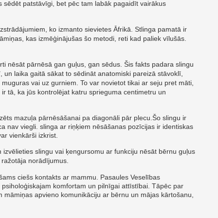
s sēdēt patstāvīgi, bet pēc tam labāk pagaidīt vairākus
lizstrādājumiem, ko izmanto sievietes Āfrikā. Stlinga pamatā ir
āmiņas, kas izmēģinājušas šo metodi, reti kad paliek vīlušās.
rti nēsāt pārnēsā gan guļus, gan sēdus. Šis fakts padara slingu
, un laika gaitā sākat to sēdināt anatomiski pareizā stāvoklī,
 muguras vai uz gurniem. To var novietot tikai ar seju pret māti,
 ir tā, ka jūs kontrolējat katru sprieguma centimetru un
edzēts mazuļa pārnēsāšanai pa diagonāli pār plecu.Šo slingu ir
ca nav viegli. slinga ar riņķiem nēsāšanas pozīcijas ir identiskas
ar vienkārši izkrist.
m izvēlieties slingu vai ķengursomu ar funkciju nēsāt bērnu guļus
 ražotāja norādījumus.
iešams ciešs kontakts ar mammu. Pasaules Veselības
i, psiholoģiskajam komfortam un pilnīgai attīstībai. Tāpēc par
ām māmiņas apvieno komunikāciju ar bērnu un mājas kārtošanu,