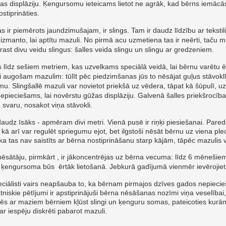
gūžas displāziju. Ķengursomu ieteicams lietot ne agrāk, kad bērns iemācā
stiprināties.
s ir piemērots jaundzimušajam, ir slings. Tam ir daudz līdzību ar teksti
zmanto, lai aptītu mazuli. No pirmā acu uzmetiena tas ir neērti, taču m
ast divu veidu slingus: šalles veida slingu un slingu ar gredzeniem.
s līdz sešiem metriem, kas uzvelkams speciālā veidā, lai bērnu varētu ē
uji augošam mazulim: tūlīt pēc piedzimšanas jūs to nēsājat guļus stāvoklī
umu.
Slingšallē mazuli var novietot priekšā uz vēdera, tāpat kā šūpulī, uz
nepieciešams, lai novērstu gūžas displāziju. Galvenā šalles priekšrocība
 svaru, nosakot viņa stāvokli.
daudz īsāks - apmēram divi metri. Vienā pusē ir riņķi ​​piesiešanai. Par
t, kā arī var regulēt spriegumu ejot, bet ilgstoši nēsāt bērnu uz viena ple
 ka tas nav saistīts ar bērna nostiprināšanu starp kājām, tāpēc mazulis v
ārnēsātāju, pirmkārt , ir jākoncentrējas uz bērna vecuma: līdz 6 mēnešie
 ķengursoma būs ērtāk lietošanā. Jebkurā gadījumā vienmēr ievērojiet
ciālisti vairs neapšauba to, ka bērnam pirmajos dzīves gados nepiec
ātniskie pētījumi ir apstiprinājuši bērna nēsāšanas nozīmi viņa veselība
ēs ar maziem bērniem kļūst slingi un ķenguru somas, pateicoties kur
ar iespēju diskrēti pabarot mazuli.