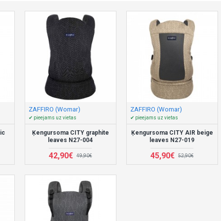
ZAFFIRO (Womar)
ZAFFIRO (Womar)
✔ pieejams uz vietas
✔ pieejams uz vietas
ic
Ķengursoma CITY graphite
Ķengursoma CITY AIR beige
leaves N27-004
leaves N27-019
42,90€
45,90€
49,90€
52,90€