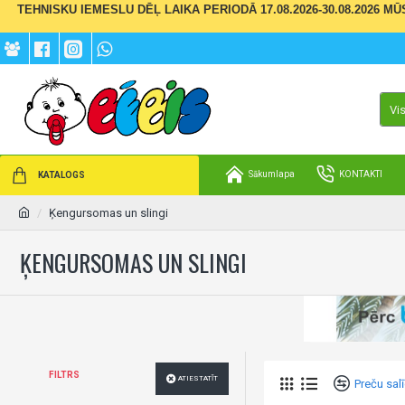
TEHNISKU IEMESLU DĒĻ LAIKA PERIODĀ 17.08.2026-30.08.2026 M
Vi
Sākumlapa
KONTAKTI
KATALOGS
Ķengursomas un slingi
ĶENGURSOMAS UN SLINGI
FILTRS
ATIESTATĪT
Preču sal