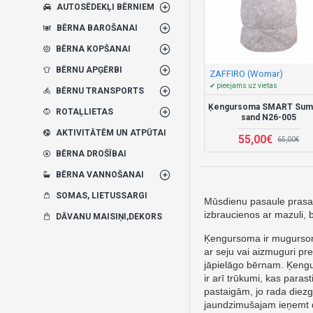
AUTOSĒDEKĻI BĒRNIEM
BĒRNA BAROŠANAI
BĒRNA KOPŠANAI
BĒRNU APĢĒRBI
ZAFFIRO (Womar)
✔ pieejams uz vietas
BĒRNU TRANSPORTS
Ķengursoma SMART Su
ROTAĻLIETAS
sand N26-005
AKTIVITĀTĒM UN ATPŪTAI
55,00€
65,00€
BĒRNA DROŠĪBAI
BĒRNA VANNOŠANAI
SOMAS, LIETUSSARGI
Mūsdienu pasaule prasa mo
izbraucienos ar mazuli, 
DĀVANU MAISIŅI,DEKORS
Ķengursoma ir mugursoma
ar seju vai aizmuguri pre
jāpielāgo bērnam. Ķengur
ir arī trūkumi, kas paras
pastaigām, jo ​​rada die
jaundzimušajam ieņemt da