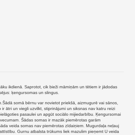
ecāku ikdienā. Saprotot, cik bieži māmiņām un tētiem ir jādodas
esējus: ķengursomas un slingus.
m.Šādā somā bērnu var novietot priekšā, aizmugurē vai sānos,
ātri un viegli uzvilkt, stiprinājumi un siksnas nav katru reizi
pielāgoties pasaulei un apgūt sociālo mijiedarbību. Ķengursomai
ilstoši vecumam. Šādas somas ir mazāk piemērotas garām
 ka šāda veida somas nav piemērotas zīdaiņiem. Mugurdaļa neļauj
attīstību. Gurnu atbalsta trūkums liek mazulim pieņemt U veida