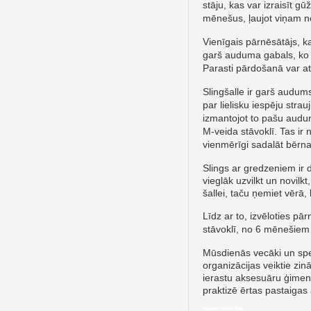
stāju, kas var izraisīt 
mēnešus, ļaujot viņam no
Vienīgais pārnēsātājs, ka
garš auduma gabals, ko i
Parasti pārdošanā var atr
Slingšalle ir garš audum
par lielisku iespēju stra
izmantojot to pašu aud
M-veida stāvoklī. Tas ir 
vienmērīgi sadalāt bērna
Slings ar gredzeniem ir 
vieglāk uzvilkt un novilk
šallei, taču ņemiet vērā,
Līdz ar to, izvēloties p
stāvoklī, no 6 mēnešiem
Mūsdienās vecāki un spe
organizācijas veiktie zin
ierastu aksesuāru ģimen
praktizē ērtas pastaigas 
Ķengursomas un slingi