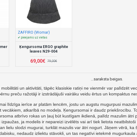
ZAFFIRO (Womar)
✔ pieejams uz vietas
mmer
Ķengursoma ERGO graphite
leaves N29-004
69,00€
79,00€
...saraksta beigas.
bilitāti un aktivitāti, tāpēc klasiskie ratiņi ne vienmēr var palīdzēt v
bērnu preču ražotāji ir izstrādājuši vairāku veidu ērtus un kompaktus n
i līdzīga ierīce ar platām lencēm, jostu un augstu mugurpusi mazuli
t vecākiem, atkarībā no modeļa. Ķengursomai ir daudz priekšrocību. To ir 
soma atbrīvo rokas un ļauj būt kustīgam ikdienā, palīdz mazulim ātri 
ti izpaužas, ja modelis ir nepareizi izvēlēts vai arī tiek lietota neatb
zgan lielu slodzi mugurai, turklāt mazulis var ātri nogurt. Jāņem vērā,
bisku, nedaudz izliektu stāvokli, un tas negatīvi ietekmē mugurkaula 