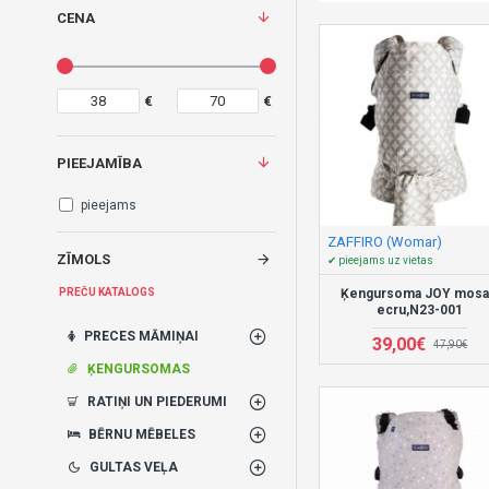
CENA
€
€
PIEEJAMĪBA
pieejams
ZAFFIRO (Womar)
ZĪMOLS
✔ pieejams uz vietas
Ķengursoma JOY mosa
PREČU KATALOGS
ecru,N23-001
PRECES MĀMIŅAI
39,00€
47,90€
ĶENGURSOMAS
RATIŅI UN PIEDERUMI
BĒRNU MĒBELES
GULTAS VEĻA