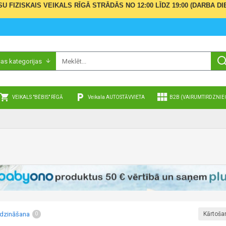
ŪSU FIZISKAIS VEIKALS RĪGĀ STRĀDĀS NO 12:00 LĪDZ 19:00 (DARBA
sas kategorijas
VEIKALS "BĒBIS" RĪGĀ
Veikala AUTOSTĀVVIETA
B2B (VAIRUMTIRDZNIE
īdzināšana
Kārtoša
0