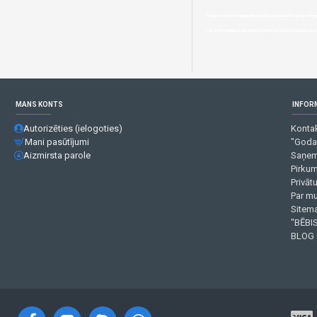
Ķengursomas un slingi veikalā bebis.lv-kvalitāte par saprātīg
Labākais risinājums vecākiem, kuri mīl aktīvu dzīvesveidu un p
MANS KONTS
INFOR
Autorizēties (ielogoties)
Kontak
Mani pasūtījumi
"Goda
Aizmirsta parole
Saņem
Pirku
Privāt
Par m
Sitema
"BĒBIS
BLOG