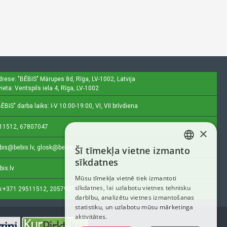
drese: "BĒBIS"
Mārupes 8d, Rīga, LV-1002, Latvija
ieta: Ventspils iela 4, Rīga, LV-1002
ĒBIS" darba laiks: I-V 10:00-19:00, VI, VII brīvdiena
11512, 67807047
×
bis@bebis.lv, glosk@bebis.lv
Šī tīmekļa vietne izmanto
LATVIAN
sīkdatnes
bis.lv
RUSSIAN
Mūsu tīmekļa vietnē tiek izmantoti
sīkdatnes, lai uzlabotu vietnes tehnisku
ENGLISH
:
+371 29511512, 20579272 (tikai ziņojumi)
darbību, analizētu vietnes izmantošanas
statistiku, un uzlabotu mūsu mārketinga
aktivitātes.