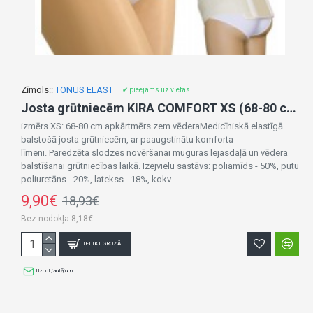
Zīmols::
TONUS ELAST
✔ pieejams uz vietas
Josta grūtniecēm KIRA COMFORT XS (68-80 cm) 0009-izpārdošana
izmērs XS: 68-80 cm apkārtmērs zem vēderaMedicīniskā elastīgā
balstošā josta grūtniecēm, ar paaugstinātu komforta
līmeni. Paredzēta slodzes novēršanai muguras lejasdaļā un vēdera
balstīšanai grūtniecības laikā. Izejvielu sastāvs: poliamīds - 50%, putu
poliuretāns - 20%, latekss - 18%, kokv..
9,90€
18,93€
Bez nodokļa:8,18€
IELIKT GROZĀ
Uzdot jautājumu