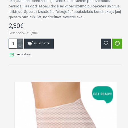
tīkliņauduma paredzētas galvenokārt sievietēm pēcdzemdību
periodā. Tās dod iespēju droši ielikt pēcdzemdību paketes un citus
ieliktņus. Speciali izstrādāta "elpojoša" apakšbikšu konstrukcija ļauj
gaisam brīvi cirkulēt, nodrošinot sievietei sva..
2,30€
Bez nodokļa:1,90€
IELIKT GROZĀ
Uzdot jautājumu