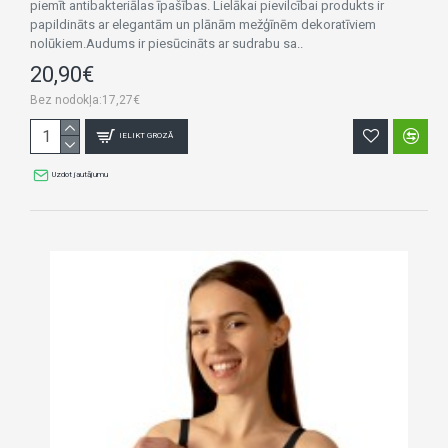
piemīt antibakteriālas īpašības. Lielākai pievilcībai produkts ir
papildināts ar elegantām un plānām mežģīnēm dekoratīviem
nolūkiem.Audums ir piesūcināts ar sudrabu sa..
20,90€
Bez nodokļa:17,27€
IELIKT GROZĀ
Uzdot jautājumu