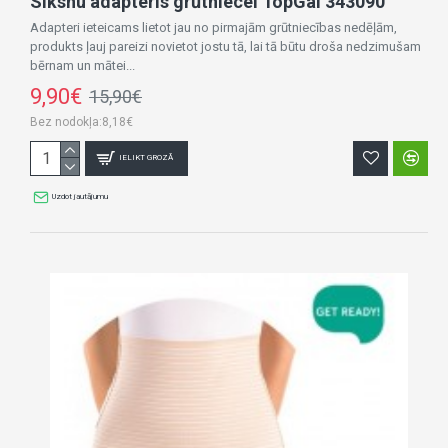
Siksnu adapteris grūtniecei TopGal 343090
Adapteri ieteicams lietot jau no pirmajām grūtniecības nedēļām,
produkts ļauj pareizi novietot jostu tā, lai tā būtu droša nedzimušam
bērnam un mātei...
9,90€
15,90€
Bez nodokļa:8,18€
IELIKT GROZĀ
Uzdot jautājumu