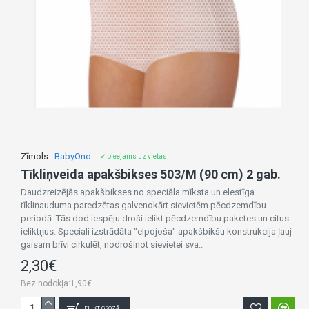
Zīmols::
BabyOno
✔ pieejams uz vietas
Tīkliņveida apakšbikses 503/M (90 cm) 2 gab.
Daudzreizējās apakšbikses no speciāla mīksta un elestīga
tīkliņauduma paredzētas galvenokārt sievietēm pēcdzemdību
periodā. Tās dod iespēju droši ielikt pēcdzemdību paketes un citus
ieliktņus. Speciali izstrādāta "elpojoša" apakšbikšu konstrukcija ļauj
gaisam brīvi cirkulēt, nodrošinot sievietei sva..
2,30€
Bez nodokļa:1,90€
IELIKT GROZĀ