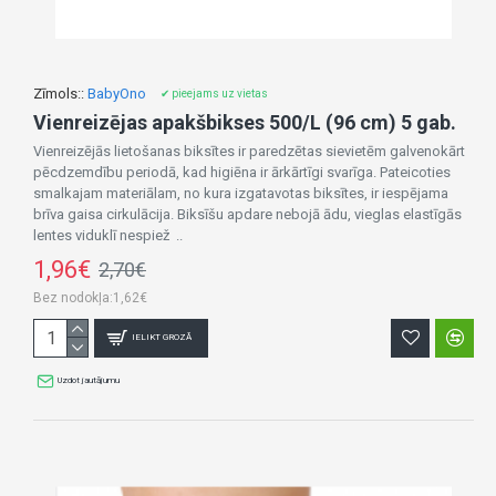
Zīmols::
BabyOno
✔ pieejams uz vietas
Vienreizējas apakšbikses 500/L (96 cm) 5 gab.
Vienreizējās lietošanas biksītes ir paredzētas sievietēm galvenokārt
pēcdzemdību periodā, kad higiēna ir ārkārtīgi svarīga. Pateicoties
smalkajam materiālam, no kura izgatavotas biksītes, ir iespējama
brīva gaisa cirkulācija. Biksīšu apdare nebojā ādu, vieglas elastīgās
lentes viduklī nespiež ..
1,96€
2,70€
Bez nodokļa:1,62€
IELIKT GROZĀ
Uzdot jautājumu