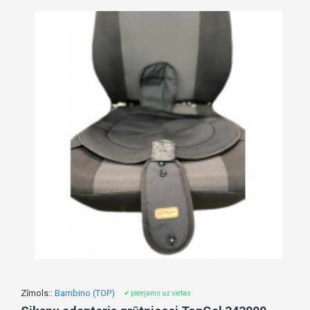
Zīmols::
Bambino (TOP)
✔ pieejams uz vietas