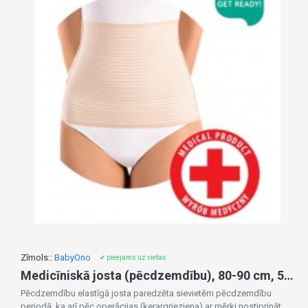
Zīmols::
BabyOno
✔ pieejams uz vietas
Medicīniskā josta (pēcdzemdību), 80-90 cm, 511/S
Pēcdzemdību elastīgā josta paredzēta sievietēm pēcdzemdību
periodā, ka arī pēc operācijas (ķerargrieziena) ar mērķi nostiprināt