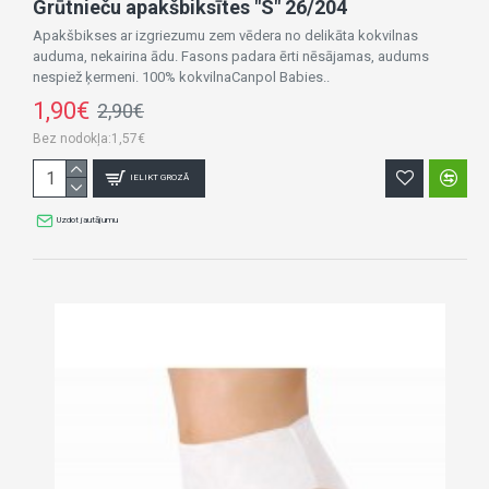
Grūtnieču apakšbiksītes "S" 26/204
Apakšbikses ar izgriezumu zem vēdera no delikāta kokvilnas
auduma, nekairina ādu. Fasons padara ērti nēsājamas, audums
nespiež ķermeni. 100% kokvilnaCanpol Babies..
1,90€
2,90€
Bez nodokļa:1,57€
IELIKT GROZĀ
Uzdot jautājumu