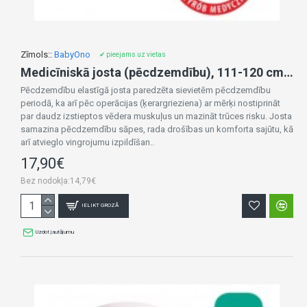
Zīmols::
BabyOno
✔ pieejams uz vietas
Medicīniskā josta (pēcdzemdību), 111-120 cm, 511/XL
Pēcdzemdību elastīgā josta paredzēta sievietēm pēcdzemdību
periodā, ka arī pēc operācijas (ķerargrieziena) ar mērķi nostiprināt
par daudz izstieptos vēdera muskuļus un mazināt trūces risku. Josta
samazina pēcdzemdību sāpes, rada drošības un komforta sajūtu, kā
arī atvieglo vingrojumu izpildīšan..
17,90€
Bez nodokļa:14,79€
IELIKT GROZĀ
Uzdot jautājumu