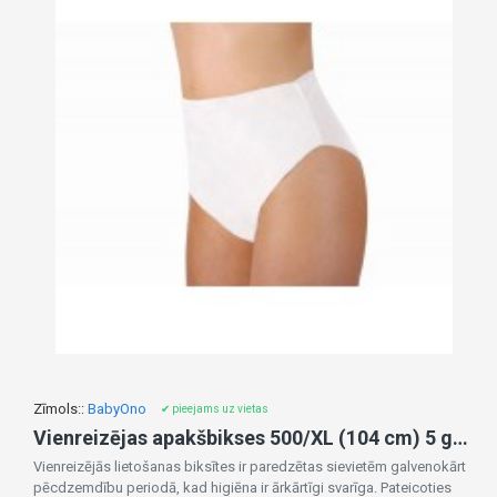
Zīmols::
BabyOno
✔ pieejams uz vietas
Vienreizējas apakšbikses 500/XL (104 cm) 5 gab.
Vienreizējās lietošanas biksītes ir paredzētas sievietēm galvenokārt
pēcdzemdību periodā, kad higiēna ir ārkārtīgi svarīga. Pateicoties