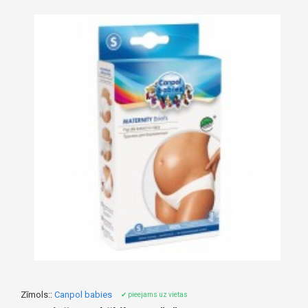
Zīmols::
Canpol babies
✔ pieejams uz vietas