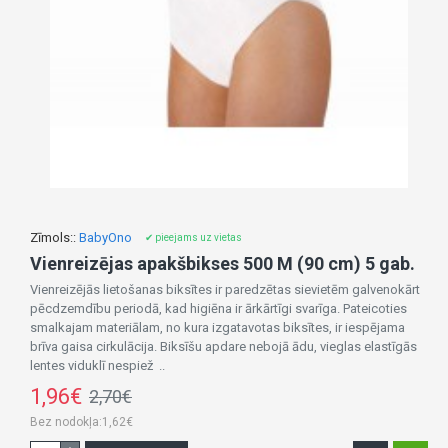
Zīmols::
BabyOno
✔ pieejams uz vietas
Vienreizējas apakšbikses 500 M (90 cm) 5 gab.
Vienreizējās lietošanas biksītes ir paredzētas sievietēm galvenokārt
pēcdzemdību periodā, kad higiēna ir ārkārtīgi svarīga. Pateicoties
smalkajam materiālam, no kura izgatavotas biksītes, ir iespējama
brīva gaisa cirkulācija. Biksīšu apdare nebojā ādu, vieglas elastīgās
lentes viduklī nespiež ..
1,96€
2,70€
Bez nodokļa:1,62€