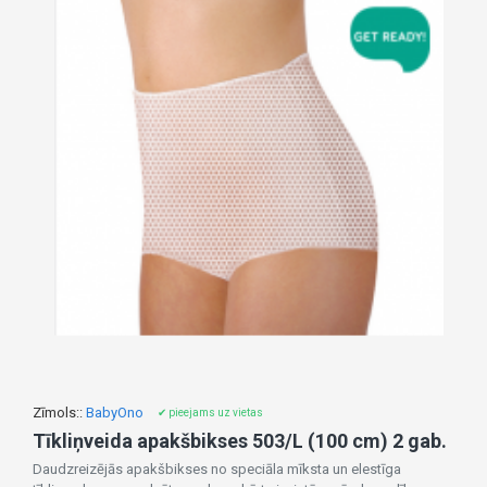
Zīmols::
BabyOno
✔ pieejams uz vietas
Tīkliņveida apakšbikses 503/L (100 cm) 2 gab.
Daudzreizējās apakšbikses no speciāla mīksta un elestīga