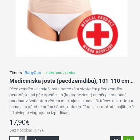
Zīmols::
BabyOno
✔ pieejams uz vietas
Medicīniskā josta (pēcdzemdību), 101-110 cm, 511/L
Pēcdzemdību elastīgā josta paredzēta sievietēm pēcdzemdību
periodā, ka arī pēc operācijas (ķerargrieziena) ar mērķi nostiprināt
par daudz izstieptos vēdera muskuļus un mazināt trūces risku. Josta
samazina pēcdzemdību sāpes, rada drošības un komforta sajūtu, kā
arī atvieglo vingrojumu izpildīšan..
17,90€
Bez nodokļa:14,79€