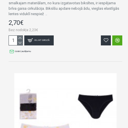
smalkajam materiālam, no kura izgatavotas biksītes, ir iespējama
brīva gaisa cirkulācija. Biksīšu apdare nebojā ādu, vieglas elastīgās
lentes viduklī nespiež ..
2,70€
Bez nodokļa:2,23€
IELIKT GROZĀ
Uzdot jautājumu