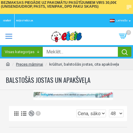
BEZMAKSAS PIEGĀDE UZ PAKOMĀTU PASŪTĪJUMIEM VIRS 30,00€
(UNISEND/UDROP, PASTS, VENIPAK, DPD PAKU SKAPIS)
IENĀKT
REĢISTRĀCIJA
LATVIEŠU
0
Visas kategorijas
Preces māmiņai
krūšturi, balstošās jostas, cita apakšveļa
BALSTOŠĀS JOSTAS UN APAKŠVEĻA
0