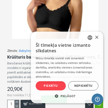
×
Šī tīmekļa vietne izmanto
LATVIAN
sīkdatnes
Zīmols::
BabyOno
✔ pieejams uz vietas
RUSSIAN
Krūšturis barošanai BabyOno 585 Silver ions, 75/80D black
Mūsu tīmekļa vietnē tiek izmantoti
sīkdatnes, lai uzlabotu vietnes tehnisku
ENGLISH
Barošanas krūšturis nodrošina māmiņas komfortu un labsajūtu. Šis
darbību, analizētu vietnes izmantošanas
modelis ir izgatavots no unikālām Skin Protect šķiedrām, kurām
statistiku, un uzlabotu mūsu mārketinga
piemīt antibakteriālas īpašības. Lielākai pievilcībai produkts ir
aktivitātes.
papildināts ar elegantām un plānām mežģīnēm dekoratīviem
nolūkiem.Audums ir piesūcināts ar sudrabu sa..
PIEKRĪTU
NEPIEKRĪTU
20,90€
Bez nodokļa:17,27€
PIELĀGOT
FILTER PRODUCTS
IELIKT GROZĀ