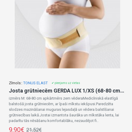
Zīmols::
TONUS ELAST
✔ pieejams uz vietas
Josta grūtniecēm GERDA LUX 1/XS (68-80 cm) 9806-izpārdošana
izmērs M: 68-80 cm apkārtmērs zem vēderaMedicīniskā elastīgā
balstošā josta grūtniecēm, ar īpaši mīkstu iekšpusi.Paredzēta
slodzes mazināšanai muguras lejasdaļā un vēdera balstīšanai
grūtniecības laikā.Jostai izmantota šaurāka un mīkstāka lenta, lai
padarītu tās nēsāšanu komfortablāku, nezaudējot fi..
9,90€
21,52€