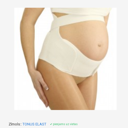
Zīmols::
TONUS ELAST
✔ pieejams uz vietas