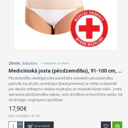
Zīmols::
BabyOno
✔ pieejams uz vietas
Medicīniskā josta (pēcdzemdību), 91-100 cm, 511/M
Pēcdzemdību elastīgā josta paredzēta sievietēm pēcdzemdību
periodā, ka arī pēc operācijas (ķerargrieziena) ar mērķi nostiprināt
par daudz izstieptos vēdera muskuļus un mazināt trūces risku. Josta
samazina pēcdzemdību sāpes, rada drošības un komforta sajūtu, kā
arī atvieglo vingrojumu izpildīšan..
17,90€
Bez nodokļa:14,79€
IELIKT GROZĀ