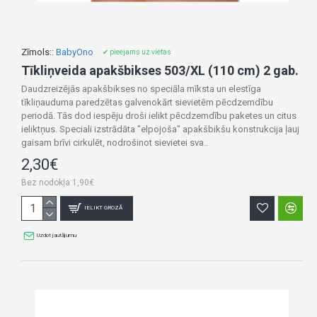
Zīmols::
BabyOno
✔ pieejams uz vietas
Tīkliņveida apakšbikses 503/XL (110 cm) 2 gab.
Daudzreizējās apakšbikses no speciāla mīksta un elestīga
tīkliņauduma paredzētas galvenokārt sievietēm pēcdzemdību
periodā. Tās dod iespēju droši ielikt pēcdzemdību paketes un citus
ieliktņus. Speciali izstrādāta "elpojoša" apakšbikšu konstrukcija ļauj
gaisam brīvi cirkulēt, nodrošinot sievietei sva..
2,30€
Bez nodokļa:1,90€
IELIKT GROZĀ
Uzdot jautājumu