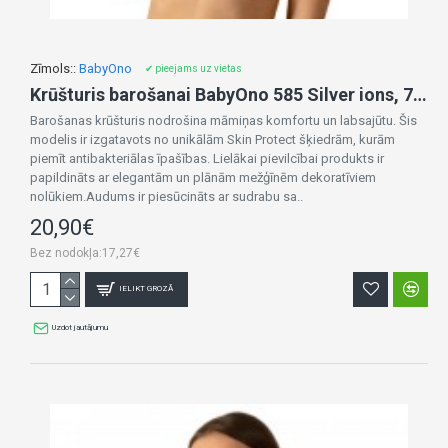
Zīmols::
BabyOno
✔ pieejams uz vietas
Krūšturis barošanai BabyOno 585 Silver ions, 75/80C black
Barošanas krūšturis nodrošina māmiņas komfortu un labsajūtu. Šis
modelis ir izgatavots no unikālām Skin Protect šķiedrām, kurām
piemīt antibakteriālas īpašības. Lielākai pievilcībai produkts ir
papildināts ar elegantām un plānām mežģīnēm dekoratīviem
nolūkiem.Audums ir piesūcināts ar sudrabu sa..
20,90€
Bez nodokļa:17,27€
IELIKT GROZĀ
Uzdot jautājumu