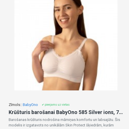
Zīmols::
BabyOno
✔ pieejams uz vietas
Krūšturis barošanai BabyOno 585 Silver ions, 75/80C white
Barošanas krūšturis nodrošina māmiņas komfortu un labsajūtu. Šis
modelis ir izgatavots no unikālām Skin Protect šķiedrām, kurām