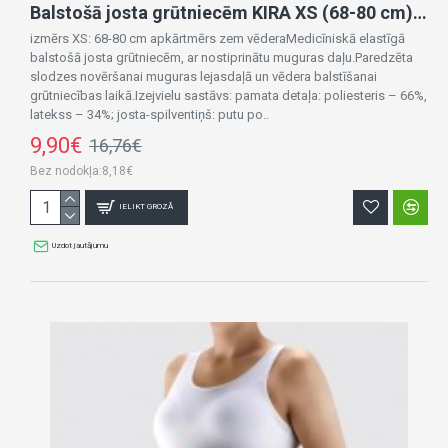
Balstošā josta grūtniecēm KIRA XS (68-80 cm) 0009-izpārdošana
izmērs XS: 68-80 cm apkārtmērs zem vēderaMedicīniskā elastīgā
balstošā josta grūtniecēm, ar nostiprinātu muguras daļu.Paredzēta
slodzes novēršanai muguras lejasdaļā un vēdera balstīšanai
grūtniecības laikā.Izejvielu sastāvs: pamata detaļa: poliesteris – 66%,
latekss – 34%; josta-spilventiņš: putu po..
9,90€
16,76€
Bez nodokļa:8,18€
IELIKT GROZĀ
Uzdot jautājumu