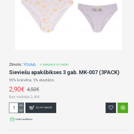
Zīmols::
YOclub
✔ pieejams uz vietas
Sieviešu apakšbikses 3 gab. MK-007 (3PACK)
95% kokvilna, 5% elastāns ..
2,90€
4,50€
Bez nodokļa:2,40€
IELIKT GROZĀ
Uzdot jautājumu