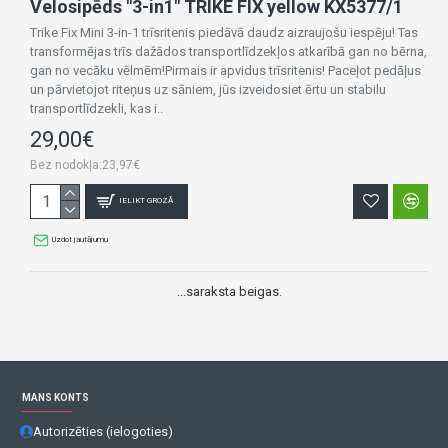
Velosipēds "3-in1" TRIKE FIX yellow KX5377/1
Trike Fix Mini 3-in-1 trīsritenis piedāvā daudz aizraujošu iespēju! Tas
transformējas trīs dažādos transportlīdzekļos atkarībā gan no bērna,
gan no vecāku vēlmēm!Pirmais ir apvidus trīsritenis! Paceļot pedāļus
un pārvietojot riteņus uz sāniem, jūs izveidosiet ērtu un stabilu
transportlīdzekli, kas i..
29,00€
Bez nodokļa:23,97€
IELIKT GROZĀ
Uzdot jautājumu
...saraksta beigas.
MANS KONTS
Autorizēties (ielogoties)