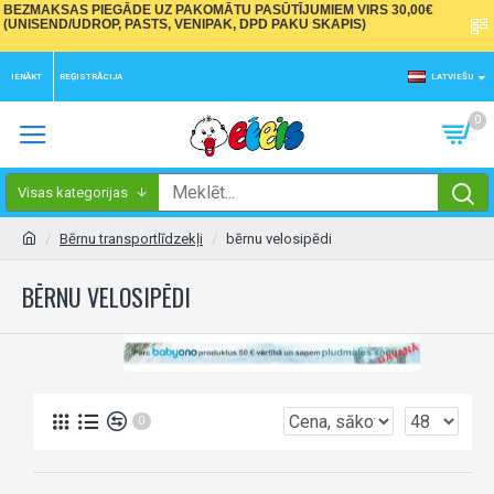
BEZMAKSAS PIEGĀDE UZ PAKOMĀTU PASŪTĪJUMIEM VIRS 30,00€
(UNISEND/UDROP, PASTS, VENIPAK, DPD PAKU SKAPIS)
IENĀKT
REĢISTRĀCIJA
LATVIEŠU
0
Visas kategorijas
Bērnu transportlīdzekļi
bērnu velosipēdi
BĒRNU VELOSIPĒDI
0