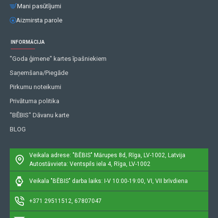
Mani pasūtījumi
Aizmirsta parole
INFORMĀCIJA
"Goda ģimene" kartes īpašniekiem
Saņemšana/Piegāde
Pirkumu noteikumi
Privātuma politika
"BĒBIS" Dāvanu karte
BLOG
Veikala adrese: "BĒBIS"
Mārupes 8d, Rīga, LV-1002, Latvija
Autostāvvieta: Ventspils iela 4, Rīga, LV-1002
Veikala "BĒBIS" darba laiks: I-V 10:00-19:00, VI, VII brīvdiena
+371 29511512, 67807047