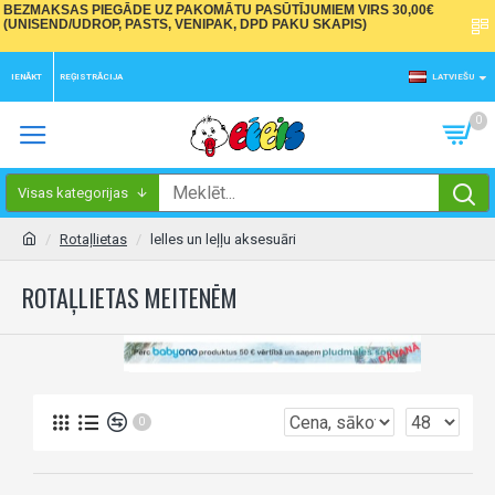
BEZMAKSAS PIEGĀDE UZ PAKOMĀTU PASŪTĪJUMIEM VIRS 30,00€
(UNISEND/UDROP, PASTS, VENIPAK, DPD PAKU SKAPIS)
IENĀKT
REĢISTRĀCIJA
LATVIEŠU
0
Visas kategorijas
Rotaļlietas
lelles un leļļu aksesuāri
ROTAĻLIETAS MEITENĒM
0