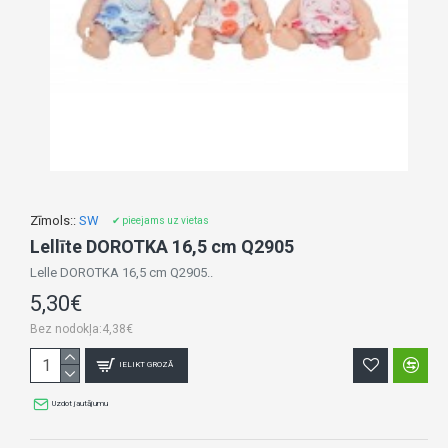
Zīmols::
SW
✔ pieejams uz vietas
Lellīte DOROTKA 16,5 cm Q2905
Lelle DOROTKA 16,5 cm Q2905..
5,30€
Bez nodokļa:4,38€
IELIKT GROZĀ
Uzdot jautājumu