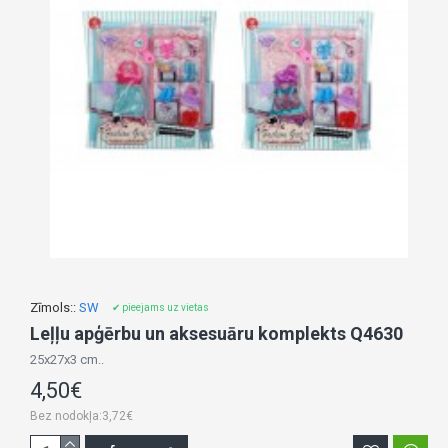
Zīmols::
SW
✔ pieejams uz vietas
Leļļu apģērbu un aksesuāru komplekts Q4630
25x27x3 cm..
4,50€
Bez nodokļa:3,72€