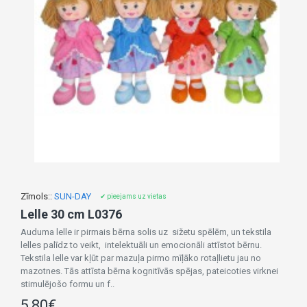
Zīmols::
SUN-DAY
✔ pieejams uz vietas
Lelle 30 cm L0376
Auduma lelle ir pirmais bērna solis uz sižetu spēlēm, un tekstila
lelles palīdz to veikt, intelektuāli un emocionāli attīstot bērnu.
Tekstila lelle var kļūt par mazuļa pirmo mīļāko rotaļlietu jau no
mazotnes. Tās attīsta bērna kognitīvās spējas, pateicoties virknei
stimulējošo formu un f..
5,80€