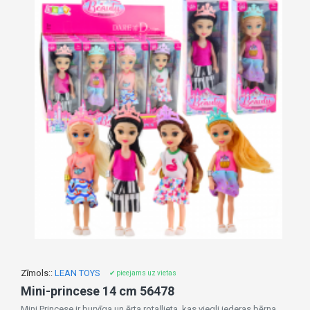
Zīmols::
LEAN TOYS
✔ pieejams uz vietas
Mini-princese 14 cm 56478
Mini Princese ir burvīga un ērta rotaļlieta, kas viegli iederas bērna