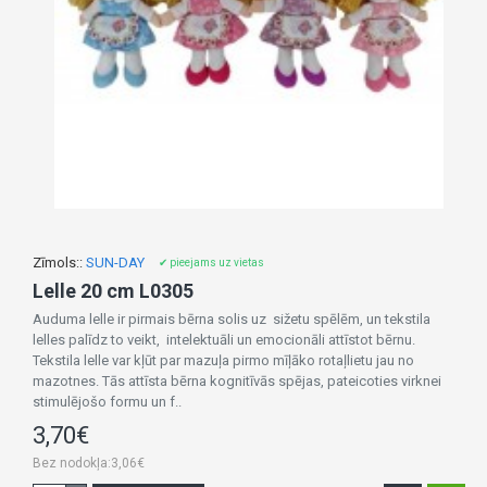
Zīmols::
SUN-DAY
✔ pieejams uz vietas
Lelle 20 cm L0305
Auduma lelle ir pirmais bērna solis uz sižetu spēlēm, un tekstila
lelles palīdz to veikt, intelektuāli un emocionāli attīstot bērnu.
Tekstila lelle var kļūt par mazuļa pirmo mīļāko rotaļlietu jau no
mazotnes. Tās attīsta bērna kognitīvās spējas, pateicoties virknei
stimulējošo formu un f..
3,70€
Bez nodokļa:3,06€