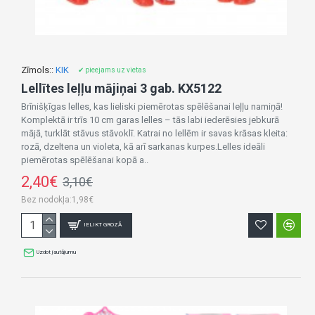
Zīmols::
KIK
✔ pieejams uz vietas
Lellītes leļļu mājiņai 3 gab. KX5122
Brīnišķīgas lelles, kas lieliski piemērotas spēlēšanai leļļu namiņā!
Komplektā ir trīs 10 cm garas lelles – tās labi iederēsies jebkurā
mājā, turklāt stāvus stāvoklī. Katrai no lellēm ir savas krāsas kleita:
rozā, dzeltena un violeta, kā arī sarkanas kurpes.Lelles ideāli
piemērotas spēlēšanai kopā a..
2,40€
3,10€
Bez nodokļa:1,98€
IELIKT GROZĀ
Uzdot jautājumu