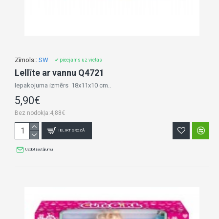
Zīmols::
SW
✔ pieejams uz vietas
Lellīte ar vannu Q4721
Iepakojuma izmērs 18x11x10 cm..
5,90€
Bez nodokļa:4,88€
IELIKT GROZĀ
Uzdot jautājumu