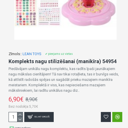
Zīmols::
LEAN TOYS
✔ pieejams uz vietas
Komplekts nagu stilizēšanai (manikīra) 54954
Piedāvājam unikālu nagu komplektu, kas radīts īpaši jaunākajiem
nagu mākslas cienītājiem! Tā nav tikai rotaļlieta, tas ir burvīgs veids,
kā attīstīt radošās spējas un sagādāt prieku mazajiem manikīra
meistariem. Komplektā ir viss, kas nepieciešams mazajiem
māksliniekiem, lai radītu unikālus nagu diz..
6,90€
8,90€
Bez nodokļa:5,70€
IELIKT GROZĀ
Uzdot jautājumu