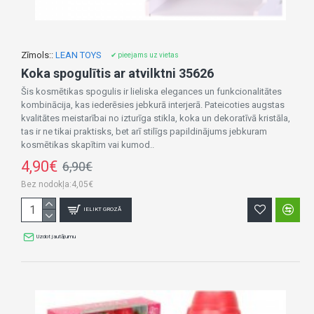
Zīmols::
LEAN TOYS
✔ pieejams uz vietas
Koka spogulītis ar atvilktni 35626
Šis kosmētikas spogulis ir lieliska elegances un funkcionalitātes
kombinācija, kas iederēsies jebkurā interjerā. Pateicoties augstas
kvalitātes meistarībai no izturīga stikla, koka un dekoratīvā kristāla,
tas ir ne tikai praktisks, bet arī stilīgs papildinājums jebkuram
kosmētikas skapītim vai kumod..
4,90€
6,90€
Bez nodokļa:4,05€
IELIKT GROZĀ
Uzdot jautājumu