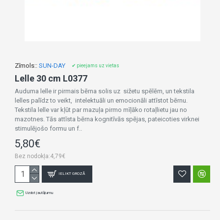
Zīmols::
SUN-DAY
✔ pieejams uz vietas
Lelle 30 cm L0377
Auduma lelle ir pirmais bērna solis uz sižetu spēlēm, un tekstila
lelles palīdz to veikt, intelektuāli un emocionāli attīstot bērnu.
Tekstila lelle var kļūt par mazuļa pirmo mīļāko rotaļlietu jau no
mazotnes. Tās attīsta bērna kognitīvās spējas, pateicoties virknei
stimulējošo formu un f..
5,80€
Bez nodokļa:4,79€
IELIKT GROZĀ
Uzdot jautājumu