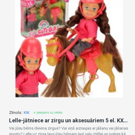
Zīmols::
KIK
✔ pieejams uz vietas
Lelle-jātniece ar zirgu un aksesuāriem 5 el. KX3458
Vai jūsu bērns dievina zirgus? Vai viņš aizraujas ar jāšanu vai jāšanas
sportu? Lelle uz zirga ļaus jūsu bērnam ļaut vaļu iztēlei un justies kā