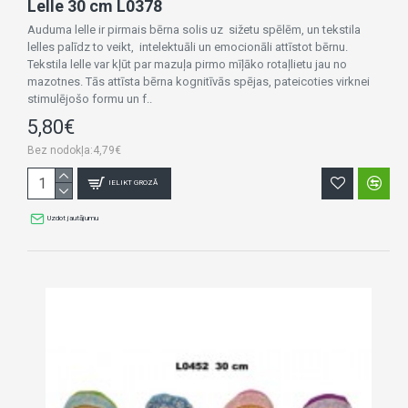
Lelle 30 cm L0378
Auduma lelle ir pirmais bērna solis uz sižetu spēlēm, un tekstila
lelles palīdz to veikt, intelektuāli un emocionāli attīstot bērnu.
Tekstila lelle var kļūt par mazuļa pirmo mīļāko rotaļlietu jau no
mazotnes. Tās attīsta bērna kognitīvās spējas, pateicoties virknei
stimulējošo formu un f..
5,80€
Bez nodokļa:4,79€
IELIKT GROZĀ
Uzdot jautājumu