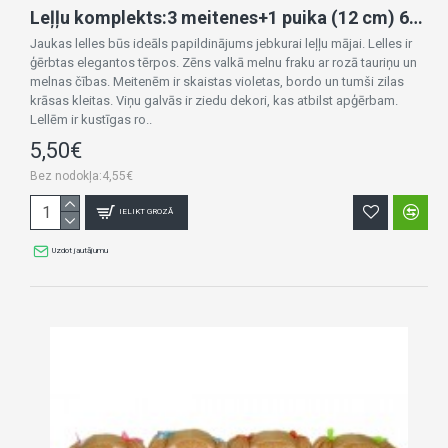
Leļļu komplekts:3 meitenes+1 puika (12 cm) 6361
Jaukas lelles būs ideāls papildinājums jebkurai leļļu mājai. Lelles ir
ģērbtas elegantos tērpos. Zēns valkā melnu fraku ar rozā tauriņu un
melnas čības. Meitenēm ir skaistas violetas, bordo un tumši zilas
krāsas kleitas. Viņu galvās ir ziedu dekori, kas atbilst apģērbam.
Lellēm ir kustīgas ro..
5,50€
Bez nodokļa:4,55€
IELIKT GROZĀ
Uzdot jautājumu