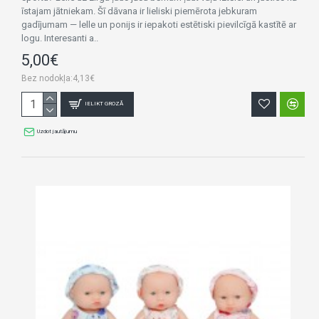
īstajam jātniekam. Šī dāvana ir lieliski piemērota jebkuram
gadījumam — lelle un ponijs ir iepakoti estētiski pievilcīgā kastītē ar
logu. Interesanti a..
5,00€
Bez nodokļa:4,13€
IELIKT GROZĀ
Uzdot jautājumu