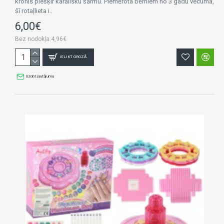
kronis piešķir karalisku šarmu. Piemērota bērniem no 3 gadu vecuma,
šī rotaļlieta i..
6,00€
Bez nodokļa:4,96€
IELIKT GROZĀ
Uzdot jautājumu