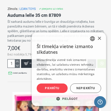
Zīmols::
LEAN TOYS
✔ pieejams uz vietas
Auduma lelle 35 cm 87809
Šī sarkanā audumu lelle ir burvīga un draudzīga rotaļlieta, kas
paredzēta maziem bērniem, un tā ir ideāli piemērota ikdienas
spēlēm, glāstīšanai un lomu spēlēm. Lelle ir izgatavota no mīkstiem,
patīkamiem pieskārieniem materiāliem, padarot to drošu un ērtu
×
lietošanai jau no ļoti maza vecuma.Viņa val..
Šī tīmekļa vietne izmanto
7,00€
LATVIAN
sīkdatnes
Bez nodokļa:5,79€
RUSSIAN
Mūsu tīmekļa vietnē tiek izmantoti
IELIKT GROZĀ
sīkdatnes, lai uzlabotu vietnes tehnisku
ENGLISH
darbību, analizētu vietnes izmantošanas
Uzdot jautājumu
statistiku, un uzlabotu mūsu mārketinga
aktivitātes.
PIEKRĪTU
NEPIEKRĪTU
PIELĀGOT
FILTER PRODUCTS