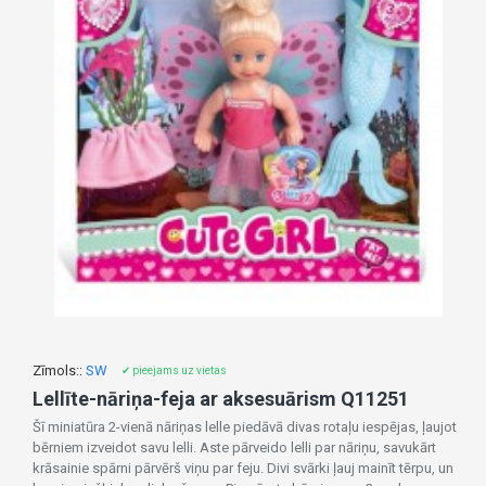
Zīmols::
SW
✔ pieejams uz vietas
Lellīte-nāriņa-feja ar aksesuārism Q11251
Šī miniatūra 2-vienā nāriņas lelle piedāvā divas rotaļu iespējas, ļaujot
bērniem izveidot savu lelli. Aste pārveido lelli par nāriņu, savukārt
krāsainie spārni pārvērš viņu par feju. Divi svārki ļauj mainīt tērpu, un