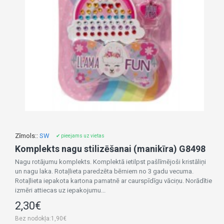
Zīmols::
SW
✔ pieejams uz vietas
Komplekts nagu stilizēšanai (manikīra) G8498
Nagu rotājumu komplekts. Komplektā ietilpst pašlīmējoši kristāliņi
un nagu laka. Rotaļlieta paredzēta bērniem no 3 gadu vecuma.
Rotaļlieta iepakota kartona pamatnē ar caurspīdīgu vāciņu. Norādītie
izmēri attiecas uz iepakojumu...
2,30€
Bez nodokļa:1,90€