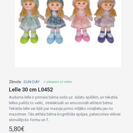
Zīmols::
SUN-DAY
✔ pieejams uz vietas
Lelle 30 cm L0452
Auduma lelle ir pirmais bērna solis uz sižetu spēlēm, un tekstila
lelles palīdz to veikt, intelektuāli un emocionāli attīstot bērnu.
Tekstila lelle var kļūt par mazuļa pirmo mīļāko rotaļlietu jau no
mazotnes. Tās attīsta bērna kognitīvās spējas, pateicoties virknei
stimulējošo formu un f..
5,80€