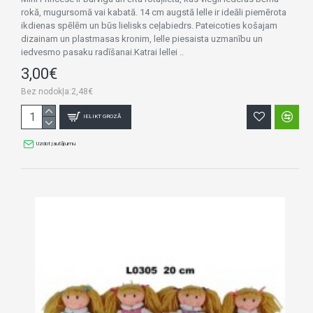
rokā, mugursomā vai kabatā. 14 cm augstā lelle ir ideāli piemērota
ikdienas spēlēm un būs lielisks ceļabiedrs. Pateicoties košajam
dizainam un plastmasas kronim, lelle piesaista uzmanību un
iedvesmo pasaku radīšanai.Katrai lellei ..
3,00€
Bez nodokļa:2,48€
IELIKT GROZĀ
Uzdot jautājumu