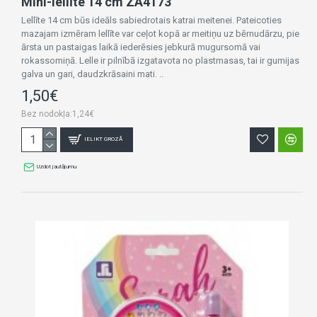
Mini-lellīte 14 cm ZA4173
Lellīte 14 cm būs ideāls sabiedrotais katrai meitenei. Pateicoties
mazajam izmēram lellīte var ceļot kopā ar meitiņu uz bērnudārzu, pie
ārsta un pastaigas laikā iederēsies jebkurā mugursomā vai
rokassomiņā. Lelle ir pilnībā izgatavota no plastmasas, tai ir gumijas
galva un gari, daudzkrāsaini mati. ..
1,50€
Bez nodokļa:1,24€
IELIKT GROZĀ
Uzdot jautājumu