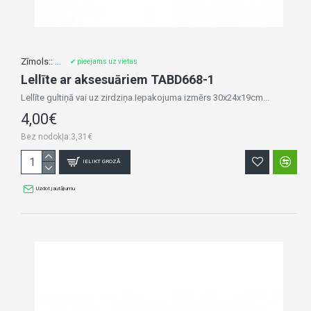
Zīmols::
...
✔ pieejams uz vietas
Lellīte ar aksesuāriem TABD668-1
Lellīte gultiņā vai uz zirdziņa.Iepakojuma izmērs 30x24x19cm...
4,00€
Bez nodokļa:3,31€
IELIKT GROZĀ
Uzdot jautājumu