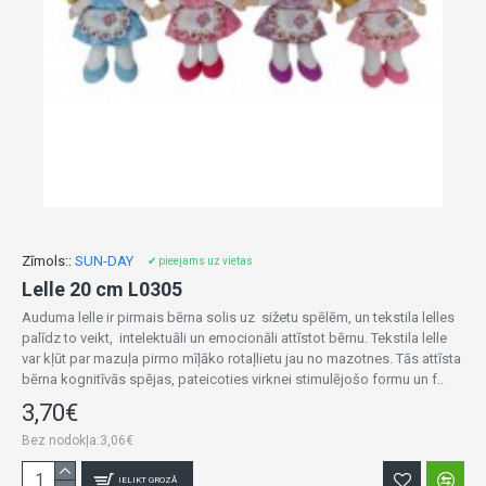
Zīmols::
SUN-DAY
✔ pieejams uz vietas
Lelle 20 cm L0305
Auduma lelle ir pirmais bērna solis uz sižetu spēlēm, un tekstila lelles
palīdz to veikt, intelektuāli un emocionāli attīstot bērnu. Tekstila lelle
var kļūt par mazuļa pirmo mīļāko rotaļlietu jau no mazotnes. Tās attīsta
bērna kognitīvās spējas, pateicoties virknei stimulējošo formu un f..
3,70€
Bez nodokļa:3,06€
IELIKT GROZĀ