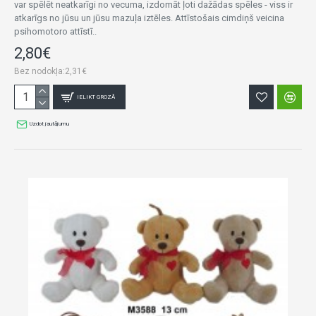
var spēlēt neatkarīgi no vecuma, izdomāt ļoti dažādas spēles - viss ir
atkarīgs no jūsu un jūsu mazuļa iztēles. Attīstošais cimdiņš veicina
psihomotoro attīstī..
2,80€
Bez nodokļa:2,31€
IELIKT GROZĀ
Uzdot jautājumu