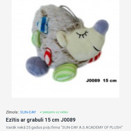
Zīmols::
SUN-DAY
✔ pieejams uz vietas
Ezītis ar grabuli 15 cm J0089
Vairāk nekā 25 gadus poļu firma "SUN-DAY A.S.ACADEMY OF PLUSH"