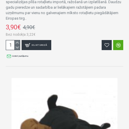
specializējas plīša rotaļlietu importā, ražošanā un izplatīšanā. Daudzu
gadu pieredze un sadarbība ar lielākajiem ražotājiem padara
uzņēmumu par vienu no galvenajiem mīksto rotaļlietu piegādātājiem
Eiropas tirg..
3,90€
4,90€
Bez nodokļa:3,22€
IELIKT GROZĀ
Uzdot jautājumu