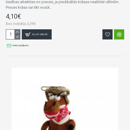
tiesības atteikties no preces, ja piedāvātās krāsas neatbilst vēlmēm.
Preces krāsa var tikt nosūt..
4,10€
Bez nodokļa:3,39€
IELIKT GROZĀ
Uzdot jautājumu