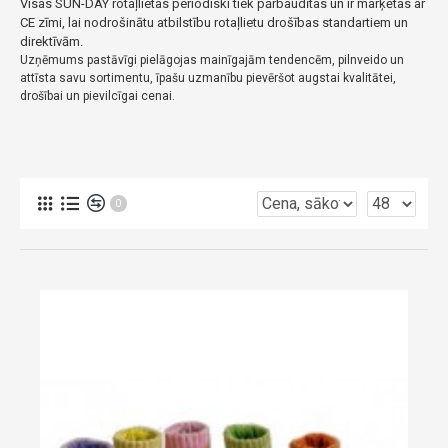
Visas SUN-DAY rotaļlietas periodiski tiek pārbaudītas un ir marķētas ar
CE zīmi, lai nodrošinātu atbilstību rotaļlietu drošības standartiem un
direktīvām.
Uzņēmums pastāvīgi pielāgojas mainīgajām tendencēm, pilnveido un
attīsta savu sortimentu, īpašu uzmanību pievēršot augstai kvalitātei,
drošībai un pievilcīgai cenai.
0