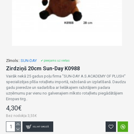
Zīmols::
SUN-DAY
✔ pieejams uz vietas
Zirdziņš 20cm Sun-Day K0988
Vairāk nekā 25 gadus poļu firma "SUN-DAY A.S.ACADEMY OF PLUSH"
specializējas plīša rotaļlietu importā, ražošanā un izplatīšanā. Daudzu
gadu pieredze un sadarbība ar lielākajiem ražotājiem padara
uzņēmumu par vienu no galvenajiem mīksto rotaļlietu piegādātājiem
Eiropas tirg..
4,30€
Bez nodokļa:3,55€
IELIKT GROZĀ