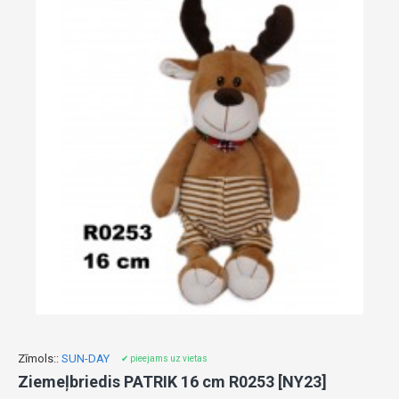
Zīmols::
SUN-DAY
✔ pieejams uz vietas
Ziemeļbriedis PATRIK 16 cm R0253 [NY23]