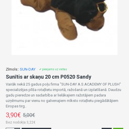
Zīmols::
SUN-DAY
✔ pieejams uz vietas
Sunītis ar skaņu 20 cm P0520 Sandy
Vairāk nekā 25 gadus poļu firma "SUN-DAY A.S.ACADEMY OF PLUSH"
specializējas plīša rotaļlietu importā, ražošanā un izplatīšanā. Daudzu
gadu pieredze un sadarbība ar lielākajiem ražotājiem padara
uzņēmumu par vienu no galvenajiem mīksto rotaļlietu piegādātājiem
Eiropas tirg..
3,90€
5,00€
Bez nodokļa:3,22€