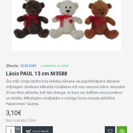
Zīmols::
SUN-DAY
✔ pieejams uz vietas
Lācis PAUL 13 cm M3588
Šis mīļš rotaļu lācītis būs lieliska dāvana vai papildinājums dāvanai
mīļotajam cilvēkam.Mīkstās rotaļlietas mīl visu vecumu bērni. Mazulim
šī nav tikai izklaide, bet īsts draugs, ar kuru var dalīties visos priekos
un bēdās. Mīkstajām rotaļlietām ir milzīga loma mazuļa attīstībā.
Pateicoties "saziņa..
3,10€
Bez nodokļa:2,56€
IELIKT GROZĀ