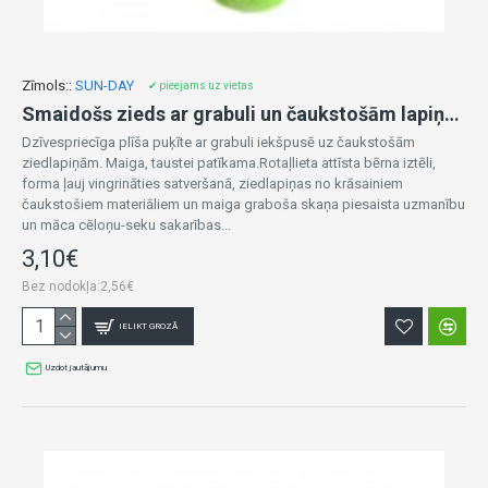
Zīmols::
SUN-DAY
✔ pieejams uz vietas
Smaidošs zieds ar grabuli un čaukstošām lapiņām K1075
Dzīvespriecīga plīša puķīte ar grabuli iekšpusē uz čaukstošām
ziedlapiņām. Maiga, taustei patīkama.Rotaļlieta attīsta bērna iztēli,
forma ļauj vingrināties satveršanā, ziedlapiņas no krāsainiem
čaukstošiem materiāliem un maiga graboša skaņa piesaista uzmanību
un māca cēloņu-seku sakarības...
3,10€
Bez nodokļa:2,56€
IELIKT GROZĀ
Uzdot jautājumu