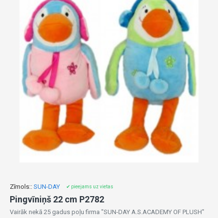
Zīmols::
SUN-DAY
✔ pieejams uz vietas
Pingvīniņš 22 cm P2782
Vairāk nekā 25 gadus poļu firma "SUN-DAY A.S.ACADEMY OF PLUSH"