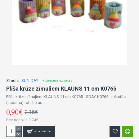
Zīmols::
SUN-DAY
✔ pieejams uz vietas
Plīša krūze zīmuļiem KLAUNS 11 cm K0765
Plīša krūze zīmuļiem KLAUNS 11 cm K0765 - SDAY-K0765 - mīkstās
(auduma) rotaļlietas..
0,90€
2,15€
Bez nodokļa:0,74€
IELIKT GROZĀ