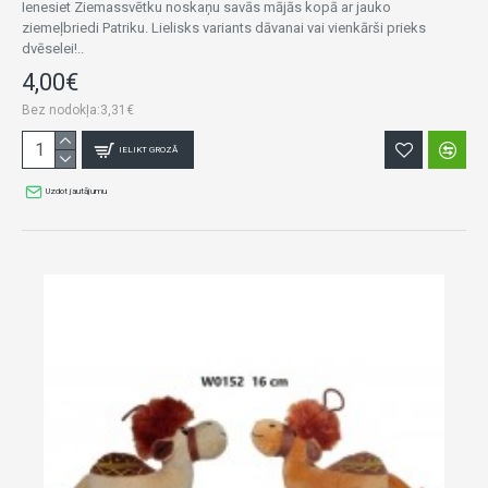
Ienesiet Ziemassvētku noskaņu savās mājās kopā ar jauko
ziemeļbriedi Patriku. Lielisks variants dāvanai vai vienkārši prieks
dvēselei!..
4,00€
Bez nodokļa:3,31€
IELIKT GROZĀ
Uzdot jautājumu