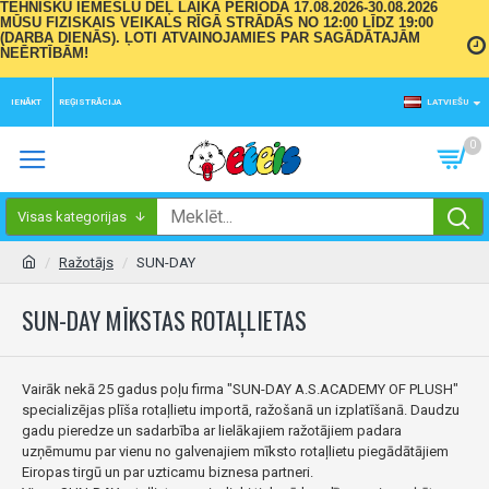
TEHNISKU IEMESLU DĒĻ LAIKA PERIODĀ 17.08.2026-30.08.2026
MŪSU FIZISKAIS VEIKALS RĪGĀ STRĀDĀS NO 12:00 LĪDZ 19:00
(DARBA DIENĀS). ĻOTI ATVAINOJAMIES PAR SAGĀDĀTAJĀM
NEĒRTĪBĀM!
IENĀKT
REĢISTRĀCIJA
LATVIEŠU
0
Visas kategorijas
Ražotājs
SUN-DAY
SUN-DAY MĪKSTAS ROTAĻLIETAS
Vairāk nekā 25 gadus poļu firma "SUN-DAY A.S.ACADEMY OF PLUSH"
specializējas plīša rotaļlietu importā, ražošanā un izplatīšanā. Daudzu
gadu pieredze un sadarbība ar lielākajiem ražotājiem padara
uzņēmumu par vienu no galvenajiem mīksto rotaļlietu piegādātājiem
Eiropas tirgū un par uzticamu biznesa partneri.