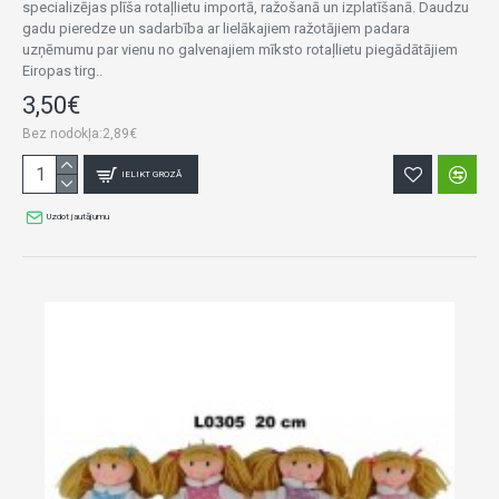
specializējas plīša rotaļlietu importā, ražošanā un izplatīšanā. Daudzu
gadu pieredze un sadarbība ar lielākajiem ražotājiem padara
uzņēmumu par vienu no galvenajiem mīksto rotaļlietu piegādātājiem
Eiropas tirg..
3,50€
Bez nodokļa:2,89€
IELIKT GROZĀ
Uzdot jautājumu