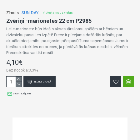
Zīmols::
SUN-DAY
✔ pieejams uz vietas
Zvēriņi -marionetes 22 cm P2985
Lelle-marionete būs ideāls aksesuārs lomu spēlēm ar bērniem un
dzīvnieku pasaules izpētē.Prece ir pieejama dažādās krāsās, par
aktuālo pieejamību paziņosim pēc pasūtījuma saņemšanas. Jums ir
tiesības atteikties no preces, ja piedāvātās krāsas neatbilst vēlmēm.
Preces krāsa var tikt nosūt..
4,10€
Bez nodokļa:3,39€
IELIKT GROZĀ
Uzdot jautājumu