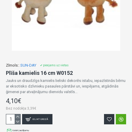
Zīmols::
SUN-DAY
✔ pieejams uz vietas
Plīša kamielis 16 cm W0152
Jauks un draudzīgs kamielis lieliski dekorēs istabu, iepazīstinās bērnu
ar eksotisko dzīvnieku pasaules pārstāvi un, iespējams, atgādinās
ģimenei par atvaļinājumu dienvidu valstīs...
4,10€
Bez nodokļa:3,39€
IELIKT GROZĀ
Uzdot jautājumu