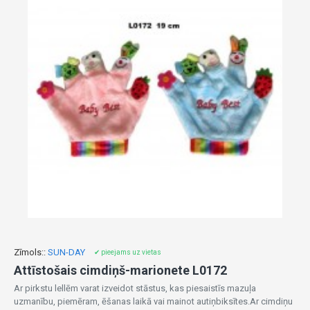
Zīmols::
SUN-DAY
✔ pieejams uz vietas
Attīstošais cimdiņš-marionete L0172
Ar pirkstu lellēm varat izveidot stāstus, kas piesaistīs mazuļa
uzmanību, piemēram, ēšanas laikā vai mainot autiņbiksītes.Ar cimdiņu