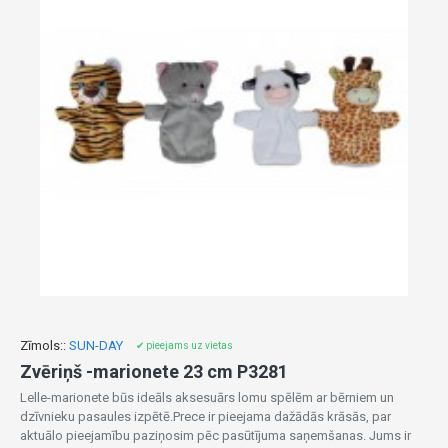
Zīmols::
SUN-DAY
✔ pieejams uz vietas
Zvēriņš -marionete 23 cm P3281
Lelle-marionete būs ideāls aksesuārs lomu spēlēm ar bērniem un
dzīvnieku pasaules izpētē.Prece ir pieejama dažādās krāsās, par
aktuālo pieejamību paziņosim pēc pasūtījuma saņemšanas. Jums ir