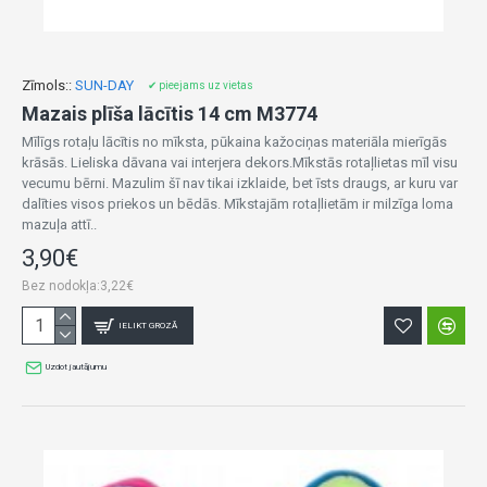
Zīmols::
SUN-DAY
✔ pieejams uz vietas
Mazais plīša lācītis 14 cm M3774
Mīlīgs rotaļu lācītis no mīksta, pūkaina kažociņas materiāla mierīgās
krāsās. Lieliska dāvana vai interjera dekors.Mīkstās rotaļlietas mīl visu
vecumu bērni. Mazulim šī nav tikai izklaide, bet īsts draugs, ar kuru var
dalīties visos priekos un bēdās. Mīkstajām rotaļlietām ir milzīga loma
mazuļa attī..
3,90€
Bez nodokļa:3,22€
IELIKT GROZĀ
Uzdot jautājumu