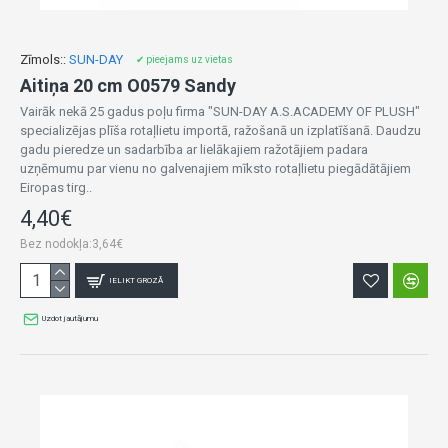
Zīmols::
SUN-DAY
✔ pieejams uz vietas
Aitiņa 20 cm O0579 Sandy
Vairāk nekā 25 gadus poļu firma "SUN-DAY A.S.ACADEMY OF PLUSH"
specializējas plīša rotaļlietu importā, ražošanā un izplatīšanā. Daudzu
gadu pieredze un sadarbība ar lielākajiem ražotājiem padara
uzņēmumu par vienu no galvenajiem mīksto rotaļlietu piegādātājiem
Eiropas tirg..
4,40€
Bez nodokļa:3,64€
IELIKT GROZĀ
Uzdot jautājumu