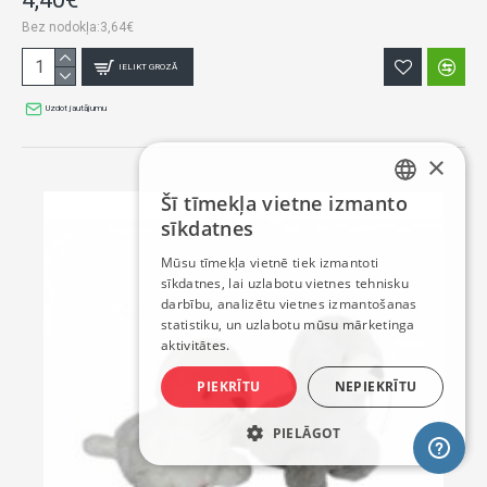
Bez nodokļa:3,64€
IELIKT GROZĀ
Uzdot jautājumu
×
Šī tīmekļa vietne izmanto
LATVIAN
sīkdatnes
RUSSIAN
Mūsu tīmekļa vietnē tiek izmantoti
sīkdatnes, lai uzlabotu vietnes tehnisku
ENGLISH
darbību, analizētu vietnes izmantošanas
statistiku, un uzlabotu mūsu mārketinga
aktivitātes.
PIEKRĪTU
NEPIEKRĪTU
PIELĀGOT