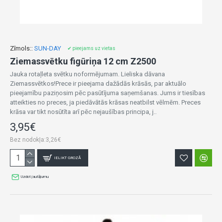
Zīmols::
SUN-DAY
✔ pieejams uz vietas
Ziemassvētku figūriņa 12 cm Z2500
Jauka rotaļleta svētku noformējumam. Lieliska dāvana
Ziemassvētkos!Prece ir pieejama dažādās krāsās, par aktuālo
pieejamību paziņosim pēc pasūtījuma saņemšanas. Jums ir tiesības
atteikties no preces, ja piedāvātās krāsas neatbilst vēlmēm. Preces
krāsa var tikt nosūtīta arī pēc nejaušības principa, j..
3,95€
Bez nodokļa:3,26€
IELIKT GROZĀ
Uzdot jautājumu