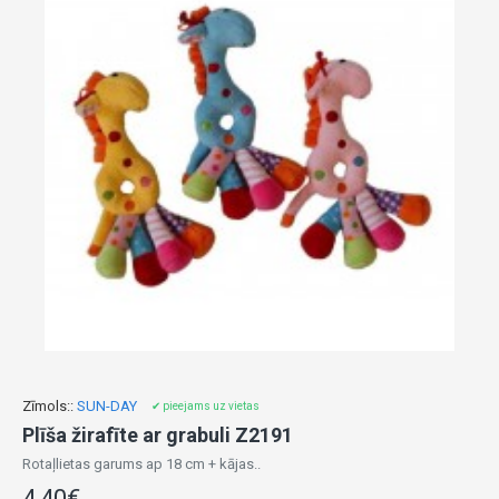
Zīmols::
SUN-DAY
✔ pieejams uz vietas
Plīša žirafīte ar grabuli Z2191
Rotaļlietas garums ap 18 cm + kājas..
4,40€