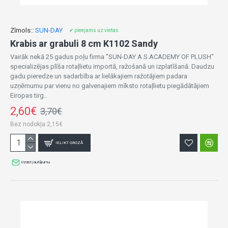
Zīmols::
SUN-DAY
✔ pieejams uz vietas
Krabis ar grabuli 8 cm K1102 Sandy
Vairāk nekā 25 gadus poļu firma "SUN-DAY A.S.ACADEMY OF PLUSH"
specializējas plīša rotaļlietu importā, ražošanā un izplatīšanā. Daudzu
gadu pieredze un sadarbība ar lielākajiem ražotājiem padara
uzņēmumu par vienu no galvenajiem mīksto rotaļlietu piegādātājiem
Eiropas tirg..
2,60€
3,70€
Bez nodokļa:2,15€
IELIKT GROZĀ
Uzdot jautājumu