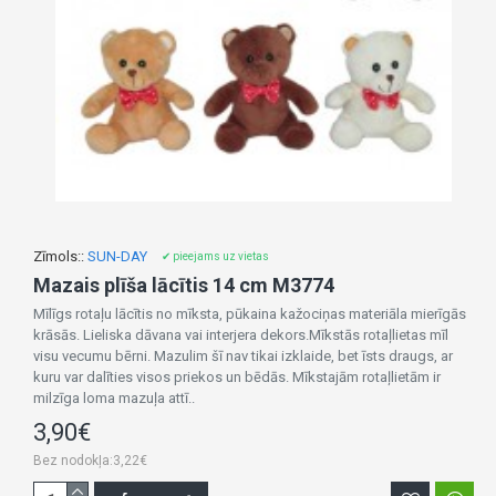
Zīmols::
SUN-DAY
✔ pieejams uz vietas
Mazais plīša lācītis 14 cm M3774
Mīlīgs rotaļu lācītis no mīksta, pūkaina kažociņas materiāla mierīgās
krāsās. Lieliska dāvana vai interjera dekors.Mīkstās rotaļlietas mīl
visu vecumu bērni. Mazulim šī nav tikai izklaide, bet īsts draugs, ar
kuru var dalīties visos priekos un bēdās. Mīkstajām rotaļlietām ir
milzīga loma mazuļa attī..
3,90€
Bez nodokļa:3,22€