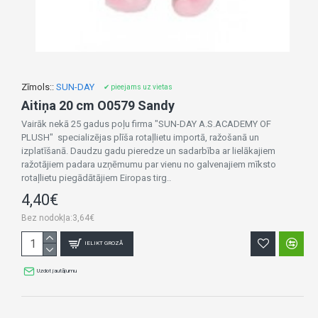
Zīmols::
SUN-DAY
✔ pieejams uz vietas
Aitiņa 20 cm O0579 Sandy
Vairāk nekā 25 gadus poļu firma "SUN-DAY A.S.ACADEMY OF
PLUSH" specializējas plīša rotaļlietu importā, ražošanā un
izplatīšanā. Daudzu gadu pieredze un sadarbība ar lielākajiem
ražotājiem padara uzņēmumu par vienu no galvenajiem mīksto
rotaļlietu piegādātājiem Eiropas tirg..
4,40€
Bez nodokļa:3,64€
IELIKT GROZĀ
Uzdot jautājumu