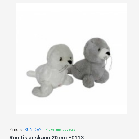
Zīmols::
SUN-DAY
✔ pieejams uz vietas
Ronītis ar skaņu 20 cm F0113