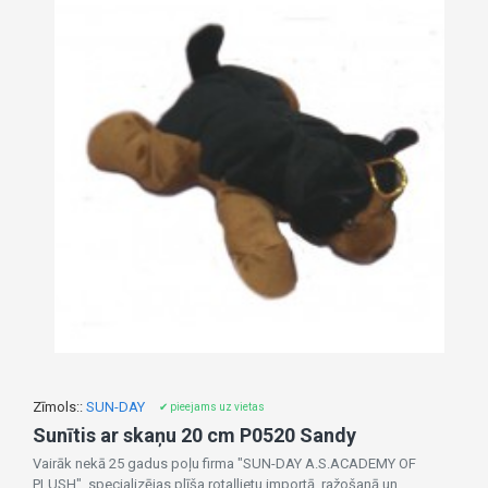
Zīmols::
SUN-DAY
✔ pieejams uz vietas
Sunītis ar skaņu 20 cm P0520 Sandy
Vairāk nekā 25 gadus poļu firma "SUN-DAY A.S.ACADEMY OF
PLUSH" specializējas plīša rotaļlietu importā, ražošanā un