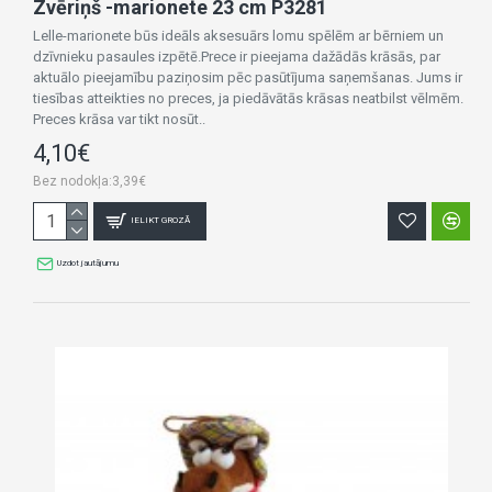
Zvēriņš -marionete 23 cm P3281
Lelle-marionete būs ideāls aksesuārs lomu spēlēm ar bērniem un
dzīvnieku pasaules izpētē.Prece ir pieejama dažādās krāsās, par
aktuālo pieejamību paziņosim pēc pasūtījuma saņemšanas. Jums ir
tiesības atteikties no preces, ja piedāvātās krāsas neatbilst vēlmēm.
Preces krāsa var tikt nosūt..
4,10€
Bez nodokļa:3,39€
IELIKT GROZĀ
Uzdot jautājumu