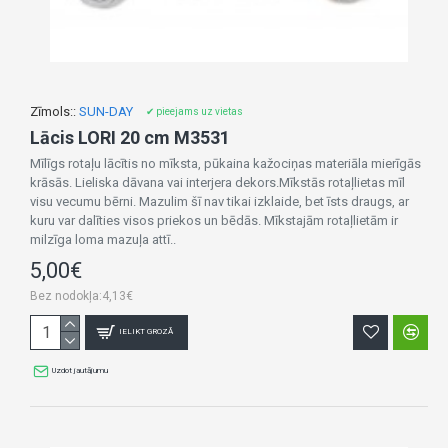
Zīmols::
SUN-DAY
✔ pieejams uz vietas
Lācis LORI 20 cm M3531
Mīlīgs rotaļu lācītis no mīksta, pūkaina kažociņas materiāla mierīgās
krāsās. Lieliska dāvana vai interjera dekors.Mīkstās rotaļlietas mīl
visu vecumu bērni. Mazulim šī nav tikai izklaide, bet īsts draugs, ar
kuru var dalīties visos priekos un bēdās. Mīkstajām rotaļlietām ir
milzīga loma mazuļa attī..
5,00€
Bez nodokļa:4,13€
IELIKT GROZĀ
Uzdot jautājumu