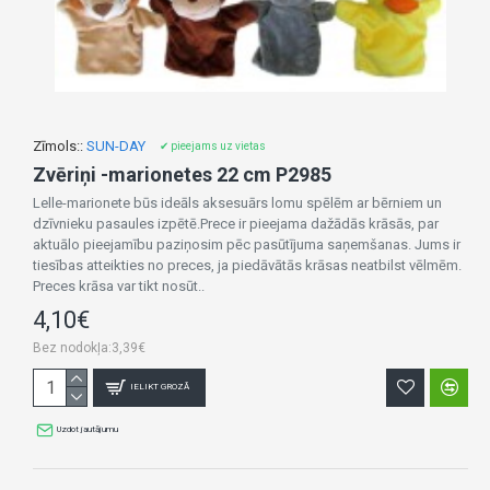
Zīmols::
SUN-DAY
✔ pieejams uz vietas
Zvēriņi -marionetes 22 cm P2985
Lelle-marionete būs ideāls aksesuārs lomu spēlēm ar bērniem un
dzīvnieku pasaules izpētē.Prece ir pieejama dažādās krāsās, par
aktuālo pieejamību paziņosim pēc pasūtījuma saņemšanas. Jums ir
tiesības atteikties no preces, ja piedāvātās krāsas neatbilst vēlmēm.
Preces krāsa var tikt nosūt..
4,10€
Bez nodokļa:3,39€
IELIKT GROZĀ
Uzdot jautājumu