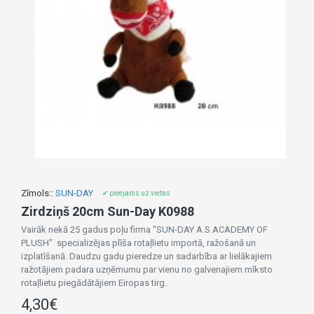
Zīmols::
SUN-DAY
✔ pieejams uz vietas
Zirdziņš 20cm Sun-Day K0988
Vairāk nekā 25 gadus poļu firma "SUN-DAY A.S.ACADEMY OF
PLUSH" specializējas plīša rotaļlietu importā, ražošanā un
izplatīšanā. Daudzu gadu pieredze un sadarbība ar lielākajiem
ražotājiem padara uzņēmumu par vienu no galvenajiem mīksto
rotaļlietu piegādātājiem Eiropas tirg..
4,30€