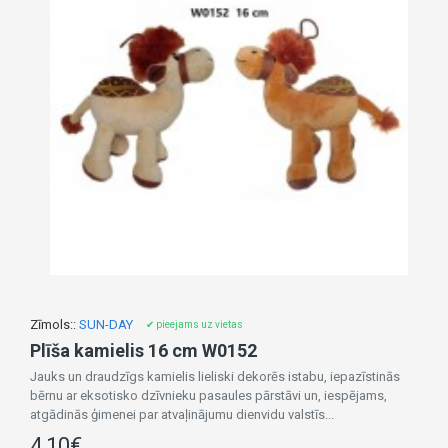
Zīmols::
SUN-DAY
✔ pieejams uz vietas
Plīša kamielis 16 cm W0152
Jauks un draudzīgs kamielis lieliski dekorēs istabu, iepazīstinās
bērnu ar eksotisko dzīvnieku pasaules pārstāvi un, iespējams,
atgādinās ģimenei par atvaļinājumu dienvidu valstīs...
4,10€