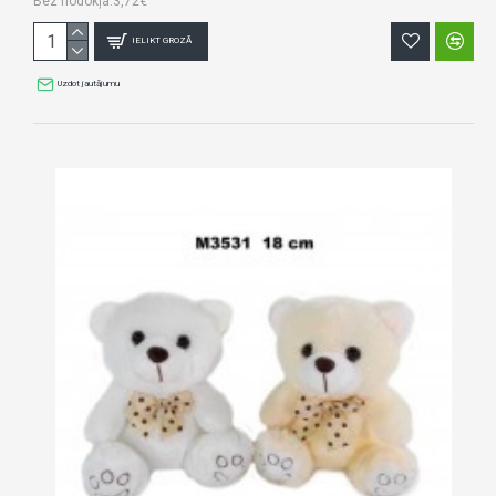
Bez nodokļa:3,72€
IELIKT GROZĀ
Uzdot jautājumu