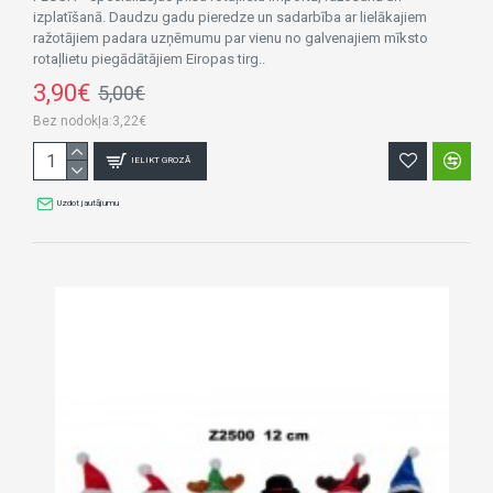
izplatīšanā. Daudzu gadu pieredze un sadarbība ar lielākajiem
ražotājiem padara uzņēmumu par vienu no galvenajiem mīksto
rotaļlietu piegādātājiem Eiropas tirg..
3,90€
5,00€
Bez nodokļa:3,22€
IELIKT GROZĀ
Uzdot jautājumu