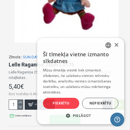
×
Šī tīmekļa vietne izmanto
LATVIAN
Zīmols::
SUN-DAY
✔ pieejams uz vietas
sīkdatnes
Lelle Raganiņa 25cm L0175
RUSSIAN
Mūsu tīmekļa vietnē tiek izmantoti
Lelle Raganiņa 25cm L0175 - SDAY-L0175 - mīkstās (auduma)
sīkdatnes, lai uzlabotu vietnes tehnisku
ENGLISH
rotaļlietas..
darbību, analizētu vietnes izmantošanas
5,40€
statistiku, un uzlabotu mūsu mārketinga
aktivitātes.
Bez nodokļa:4,46€
PIEKRĪTU
NEPIEKRĪTU
IELIKT GROZĀ
PIELĀGOT
Uzdot jautājumu
FILTER PRODUCTS