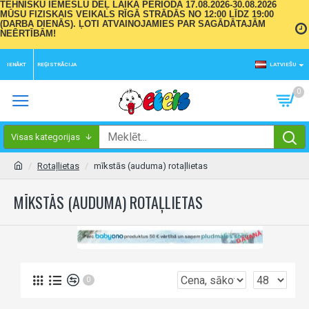
TEHNISKU IEMESLU DĒĻ LAIKA PERIODĀ 17.08.2026-30.08.2026
MŪSU FIZISKAIS VEIKALS RĪGĀ STRĀDĀS NO 12:00 LĪDZ 19:00
(DARBA DIENĀS). ĻOTI ATVAINOJAMIES PAR SAGĀDĀTAJĀM
NEĒRTĪBĀM!
IENĀKT
REĢISTRĀCIJA
LATVIEŠU
0
Visas kategorijas
Rotaļlietas
mīkstās (auduma) rotaļlietas
MĪKSTĀS (AUDUMA) ROTAĻLIETAS
0