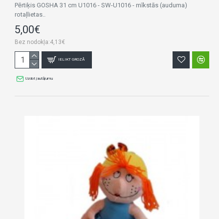
Pērtiķis GOSHA 31 cm U1016 - SW-U1016 - mīkstās (auduma)
rotaļlietas..
5,00€
Bez nodokļa:4,13€
IELIKT GROZĀ
Uzdot jautājumu