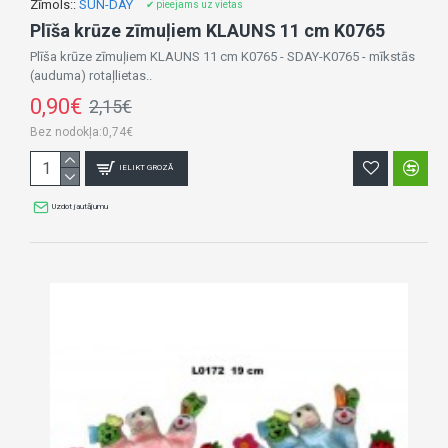
Zīmols::
SUN-DAY
✔ pieejams uz vietas
Plīša krūze zīmuļiem KLAUNS 11 cm K0765
Plīša krūze zīmuļiem KLAUNS 11 cm K0765 - SDAY-K0765 - mīkstās
(auduma) rotaļlietas..
0,90€
2,15€
Bez nodokļa:0,74€
IELIKT GROZĀ
Uzdot jautājumu