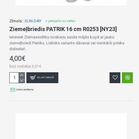
Zīmols::
SUN-DAY
✔ pieejams uz vietas
Ziemeļbriedis PATRIK 16 cm R0253 [NY23]
Ienesiet Ziemassvētku noskaņu savās mājās kopā ar jauko
ziemeļbriedi Patriku. Lielisks variants dāvanai vai vienkārši prieks
dvēselei!..
4,00€
Bez nodokļa:3,31€
IELIKT GROZĀ
Uzdot jautājumu