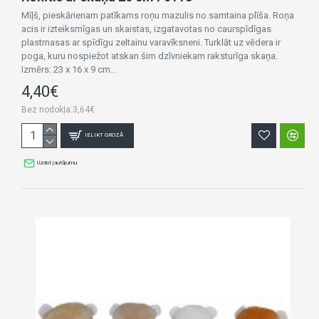
Mīļš, pieskārienam patīkams roņu mazulis no samtaina plīša. Roņa
acis ir izteiksmīgas un skaistas, izgatavotas no caurspīdīgas
plastmasas ar spīdīgu zeltainu varavīksneni. Turklāt uz vēdera ir
poga, kuru nospiežot atskan šim dzīvniekam raksturīga skaņa.
Izmērs: 23 x 16 x 9 cm...
4,40€
Bez nodokļa:3,64€
IELIKT GROZĀ
Uzdot jautājumu