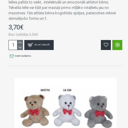
lelles palīdz to veikt, intelektuāli un emocionāli attīstot bērnu.
Tekstila lelle var kļūt par mazuļa pirmo mīļāko rotaļlietu jau no
mazotnes. Tās attīsta bērna kognitīvās spējas, pateicoties virknei
stimulējošo formu un f..
3,70€
Bez nodokļa:3,06€
IELIKT GROZĀ
Uzdot jautājumu