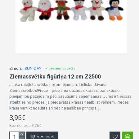
Zīmols::
SUN-DAY
✔ pieejams uz vietas
Ziemassvētku figūriņa 12 cm Z2500
Jauka rotaļleta svētku noformējumam. Lieliska dāvana
Ziemassvētkos!Prece ir pieejama dažādās krāsās, par aktuālo
pieejamību paziņosim pēc pasūtījuma saņemšanas. Jums ir tiesības
atteikties no preces, ja piedāvātās krāsas neatbilst vēlmēm. Preces
krāsa var tikt nosūtīta arī pēc nejaušības principa, j..
3,95€
Bez nodokļa:3,26€
IELIKT GROZĀ