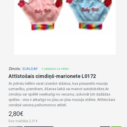
Zīmols::
SUN-DAY
✔ pieejams uz vietas
Attīstošais cimdiņš-marionete L0172
Ar pirkstu lellēm varat izveidot stāstus, kas piesaistīs mazuļa
uzmanību, piemēram, ēšanas laikā vai mainot autiņbiksītes.Ar
cimdiņu var spēlēt neatkarīgi no vecuma, izdomāt ļoti dažādas
spēles - viss ir atkarīgs no jūsu un jūsu mazuļa iztēles. Attīstošais
cimdiņš veicina psihomotoro attīstī..
2,80€
Bez nodokļa:2,31€