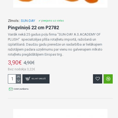
Zīmols::
SUN-DAY
✔ pieejams uz vietas
Pingvīniņš 22 cm P2782
Vairāk nekā 25 gadus poļu firma "SUN-DAY A.S.ACADEMY OF
PLUSH" specializējas plīša rotaļlietu importā, ražošanā un
izplatīšanā. Daudzu gadu pieredze un sadarbība ar lielākajiem
ražotājiem padara uzņēmumu par vienu no galvenajiem mīksto
rotaļlietu piegādātājiem Eiropas tirg..
3,90€
4,90€
Bez nodokļa:3,22€
IELIKT GROZĀ
Uzdot jautājumu