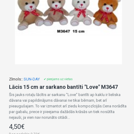
Zīmols::
SUN-DAY
✔ pieejams uz vietas
Lācis 15 cm ar sarkano bantīti "Love" M3647
Šis jauks rotaļu lācītis ar sarkanu "Love" bantīti ap kaklu ir lieliska
dāvana vai papildinājums dāvanai ne tikai bērnam, bet arī
pieaugušajam. To var izmantot arī ziedu kompozīcijās.Cena norādīta
par gabalu, prece ir pieejama dažādās krāsās un tiek nosūtīta
nejauši, ja vien nav norunāts citādi...
4,50€