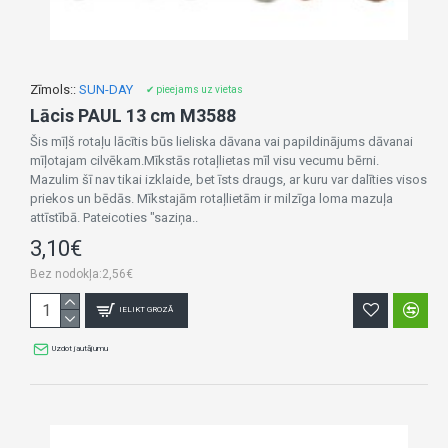
Zīmols::
SUN-DAY
✔ pieejams uz vietas
Lācis PAUL 13 cm M3588
Šis mīļš rotaļu lācītis būs lieliska dāvana vai papildinājums dāvanai
mīļotajam cilvēkam.Mīkstās rotaļlietas mīl visu vecumu bērni.
Mazulim šī nav tikai izklaide, bet īsts draugs, ar kuru var dalīties visos
priekos un bēdās. Mīkstajām rotaļlietām ir milzīga loma mazuļa
attīstībā. Pateicoties "saziņa..
3,10€
Bez nodokļa:2,56€
IELIKT GROZĀ
Uzdot jautājumu