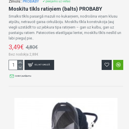
Zīmols::
PROBABY
✔ pieejams uz vietas
Moskītu tīkls ratiņiem (balts) PROBABY
Smalks tīkls pasargā mazuli no kukaiņiem, nodrošina viņam klusu
atpūtu, netraucē gaisa cirkulāciju. Moskītu tīkla konstrukcija ļauj
viegli uzstādīt to uz jebkura tipa ratiņiem – gan uz kulbu, gan uz
pastaigu ratiem. Pateicoties elastīgajai lentei, moskītu tīkls neslīd un
labi pieguļ pie..
3,49€
4,80€
Bez nodokļa:2,88€
IELIKT GROZĀ
Uzdot jautājumu