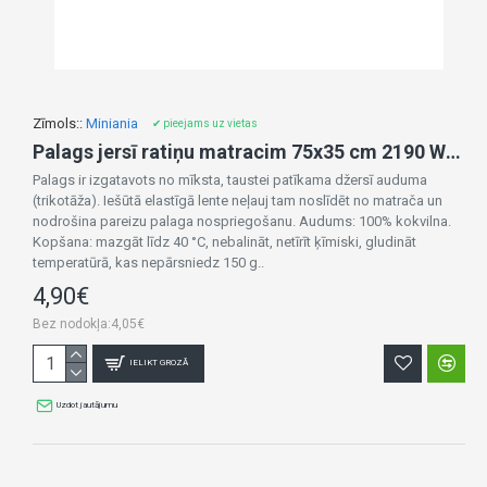
Zīmols::
Miniania
✔ pieejams uz vietas
Palags jersī ratiņu matracim 75x35 cm 2190 WHITE
Palags ir izgatavots no mīksta, taustei patīkama džersī auduma
(trikotāža). Iešūtā elastīgā lente neļauj tam noslīdēt no matrača un
nodrošina pareizu palaga nospriegošanu. Audums: 100% kokvilna.
Kopšana: mazgāt līdz 40 °C, nebalināt, netīrīt ķīmiski, gludināt
temperatūrā, kas nepārsniedz 150 g..
4,90€
Bez nodokļa:4,05€
IELIKT GROZĀ
Uzdot jautājumu