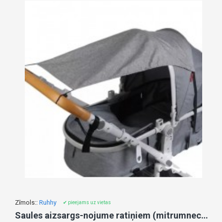
Zīmols::
Ruhhy
✔ pieejams uz vietas
Saules aizsargs-nojume ratiņiem (mitrumnecaurlaidīgs) 23975