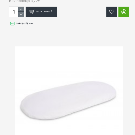
Bez nodokļa:3,72€
IELIKT GROZĀ
Uzdot jautājumu