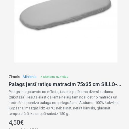
Zīmols::
Miniania
✔ pieejams uz vietas
Palags jersī ratiņu matracim 75x35 cm SILLO-2194 GREY
Palags ir izgatavots no mīksta, taustei patīkama džersī auduma
(trikotāža). Iešūtā elastīgā lente neļauj tam noslīdēt no matrača un
nodrošina pareizu palaga nospriegošanu. Audums: 100% kokvilna.
Kopšana: mazgāt līdz 40 °C, nebalināt, netīrīt ķīmiski, gludināt
temperatūrā, kas nepārsniedz 150 g..
4,50€