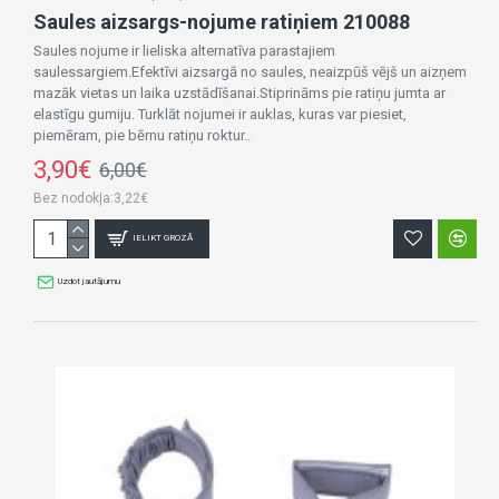
Saules aizsargs-nojume ratiņiem 210088
Saules nojume ir lieliska alternatīva parastajiem
saulessargiem.Efektīvi aizsargā no saules, neaizpūš vējš un aizņem
mazāk vietas un laika uzstādīšanai.Stiprināms pie ratiņu jumta ar
elastīgu gumiju. Turklāt nojumei ir auklas, kuras var piesiet,
piemēram, pie bērnu ratiņu roktur..
3,90€
6,00€
Bez nodokļa:3,22€
IELIKT GROZĀ
Uzdot jautājumu