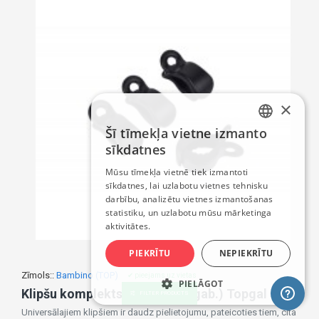
×
Šī tīmekļa vietne izmanto
LATVIAN
sīkdatnes
RUSSIAN
Mūsu tīmekļa vietnē tiek izmantoti
sīkdatnes, lai uzlabotu vietnes tehnisku
ENGLISH
darbību, analizētu vietnes izmantošanas
statistiku, un uzlabotu mūsu mārketinga
aktivitātes.
PIEKRĪTU
NEPIEKRĪTU
Zīmols::
Bambino (TOP)
✔ pieejams uz vietas
PIELĀGOT
Klipšu komplekts ratiņiem (4 gab.) Topgal 66110
FILTER PRODUCTS
Universālajiem klipšiem ir daudz pielietojumu, pateicoties tiem, cita