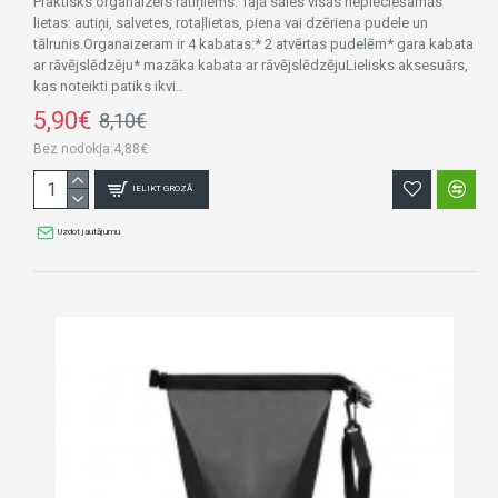
Praktisks organaizers ratiņiems. Tajā saies visas nepieciešamās
lietas: autiņi, salvetes, rotaļlietas, piena vai dzēriena pudele un
tālrunis.Organaizeram ir 4 kabatas:* 2 atvērtas pudelēm* gara kabata
ar rāvējslēdzēju* mazāka kabata ar rāvējslēdzējuLielisks aksesuārs,
kas noteikti patiks ikvi..
5,90€
8,10€
Bez nodokļa:4,88€
IELIKT GROZĀ
Uzdot jautājumu