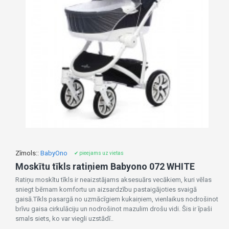
Zīmols::
BabyOno
✔ pieejams uz vietas
Moskītu tīkls ratiņiem Babyono 072 WHITE
Ratiņu moskītu tīkls ir neaizstājams aksesuārs vecākiem, kuri vēlas
sniegt bērnam komfortu un aizsardzību pastaigājoties svaigā
gaisā.Tīkls pasargā no uzmācīgiem kukaiņiem, vienlaikus nodrošinot
brīvu gaisa cirkulāciju un nodrošinot mazulim drošu vidi. Šis ir īpaši
smals siets, ko var viegli uzstādī..