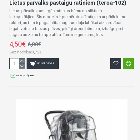
Lietus pārvalks pastaigu ratiņiem (teroa-102)
Lietus pārvalks pasargās ratus un bērnu no sliktiem
laikapstākļiem.Šis modelis ir piemērots arī ratiņiem ar pārliekamo
rokturi, un tam ir pagarināta muguras daļa labākai aizsardzībai.
Izgatavots no biezas plēves, pilnīgi drošs bērniem, izturīgs pret
augstu un zemu temperatūru. Tam ir izgriezums, kas..
4,50€
6,00€
Bez nodokļa:3,72€
IELIKT GROZĀ
Uzdot jautājumu