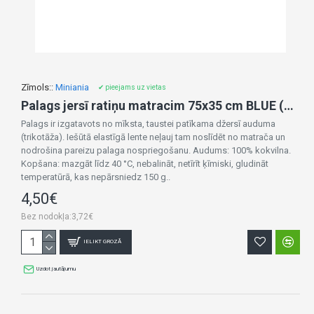
Zīmols::
Miniania
✔ pieejams uz vietas
Palags jersī ratiņu matracim 75x35 cm BLUE (2192)
Palags ir izgatavots no mīksta, taustei patīkama džersī auduma
(trikotāža). Iešūtā elastīgā lente neļauj tam noslīdēt no matrača un
nodrošina pareizu palaga nospriegošanu. Audums: 100% kokvilna.
Kopšana: mazgāt līdz 40 °C, nebalināt, netīrīt ķīmiski, gludināt
temperatūrā, kas nepārsniedz 150 g..
4,50€
Bez nodokļa:3,72€
IELIKT GROZĀ
Uzdot jautājumu