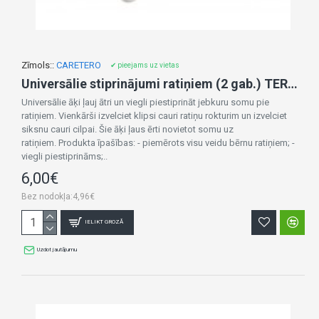
Zīmols::
CARETERO
✔ pieejams uz vietas
Universālie stiprinājumi ratiņiem (2 gab.) TEROA-17
Universālie āķi ļauj ātri un viegli piestiprināt jebkuru somu pie
ratiņiem. Vienkārši izvelciet klipsi cauri ratiņu rokturim un izvelciet
siksnu cauri cilpai. Šie āķi ļaus ērti novietot somu uz
ratiņiem. Produkta īpašības: - piemērots visu veidu bērnu ratiņiem; -
viegli piestiprināms;..
6,00€
Bez nodokļa:4,96€
IELIKT GROZĀ
Uzdot jautājumu