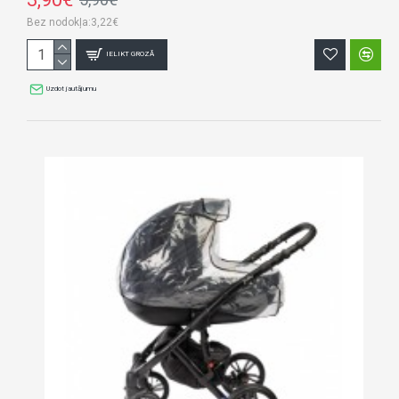
Bez nodokļa:3,22€
IELIKT GROZĀ
Uzdot jautājumu