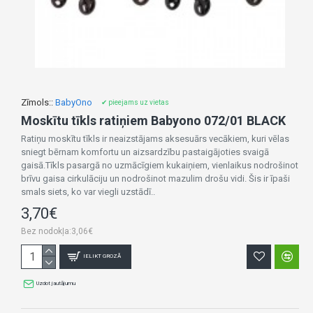
Zīmols::
BabyOno
✔ pieejams uz vietas
Moskītu tīkls ratiņiem Babyono 072/01 BLACK
Ratiņu moskītu tīkls ir neaizstājams aksesuārs vecākiem, kuri vēlas
sniegt bērnam komfortu un aizsardzību pastaigājoties svaigā
gaisā.Tīkls pasargā no uzmācīgiem kukaiņiem, vienlaikus nodrošinot
brīvu gaisa cirkulāciju un nodrošinot mazulim drošu vidi. Šis ir īpaši
smals siets, ko var viegli uzstādī..
3,70€
Bez nodokļa:3,06€
IELIKT GROZĀ
Uzdot jautājumu