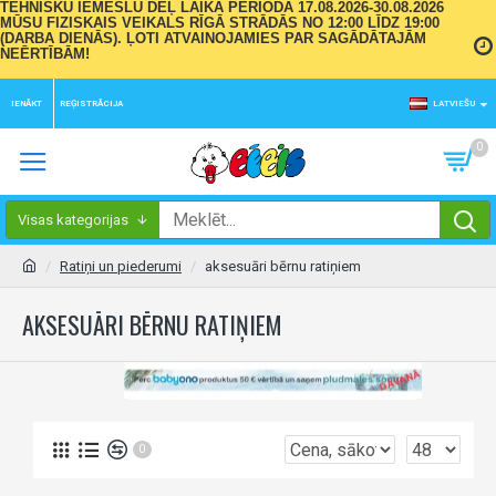
TEHNISKU IEMESLU DĒĻ LAIKA PERIODĀ 17.08.2026-30.08.2026
MŪSU FIZISKAIS VEIKALS RĪGĀ STRĀDĀS NO 12:00 LĪDZ 19:00
(DARBA DIENĀS). ĻOTI ATVAINOJAMIES PAR SAGĀDĀTAJĀM
NEĒRTĪBĀM!
IENĀKT
REĢISTRĀCIJA
LATVIEŠU
0
Visas kategorijas
Ratiņi un piederumi
aksesuāri bērnu ratiņiem
AKSESUĀRI BĒRNU RATIŅIEM
0