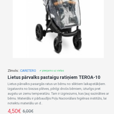
Zīmols::
CARETERO
✔ pieejams uz vietas
Lietus pārvalks pastaigu ratiņiem TEROA-10
Lietus pārvalks pasargās ratus un bērnu no sliktiem laikapstākļiem.
Izgatavots no biezas plēves, pilnīgi drošs bērniem, izturīgs pret
augstu un zemu temperatūru. Tam ir izgriezums, kas ļauj sazināties ar
bērnu. Materiālu ir pārbaudījis Poļu Nacionālais higiēnas institūts, lai
noteiktu materiālu un d..
4,50€
6,00€