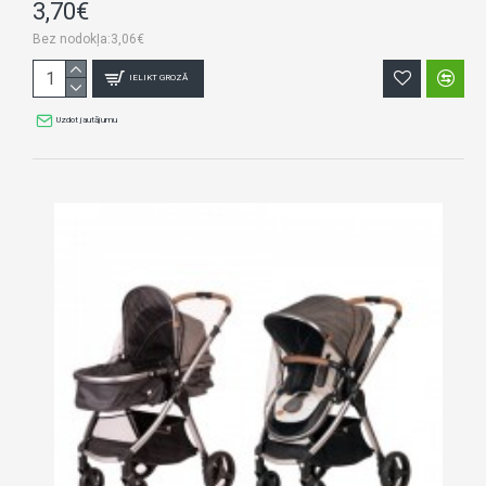
3,70€
Bez nodokļa:3,06€
IELIKT GROZĀ
Uzdot jautājumu