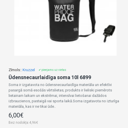
Zīmols::
Kruzzel
✔ pieejams uz vietas
Ūdensnecaurlaidīga soma 10l 6899
Soma ir izgatavota no ūdensnecaurlaidīga materiāla un efektīvi
pasargā somā esošās vērtslietas; produkts ir lieliski piemērots
lietainam laikam un ekstrēmai, intensīvai lietošanai dažādos
izbraucienos, pastaigā vai sporta laikā.Soma izgatavota no izturīga
materiāla, kas ir ne tikai ūde..
6,00€
Bez nodokļa:4,96€