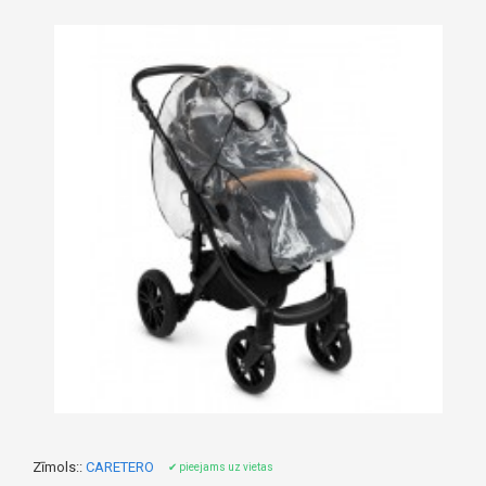
Zīmols::
CARETERO
✔ pieejams uz vietas