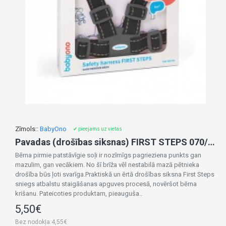
Zīmols::
BabyOno
✔ pieejams uz vietas
Pavadas (drošības siksnas) FIRST STEPS 070/02 graphite
Bērna pirmie patstāvīgie soļi ir nozīmīgs pagrieziena punkts gan
mazulim, gan vecākiem. No šī brīža vēl nestabilā mazā pētnieka
drošība būs ļoti svarīga.Praktiskā un ērtā drošības siksna First Steps
sniegs atbalstu staigāšanas apguves procesā, novēršot bērna
krišanu. Pateicoties produktam, pieauguša..
5,50€
Bez nodokļa:4,55€