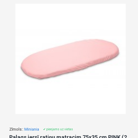
Zīmols::
Miniania
✔ pieejams uz vietas
Palags jersī ratiņu matracim 75x35 cm PINK (2193)