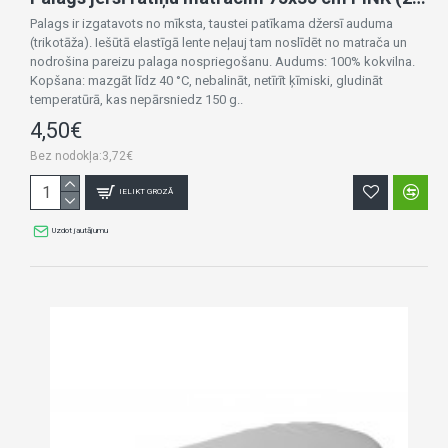
Palags ir izgatavots no mīksta, taustei patīkama džersī auduma
(trikotāža). Iešūtā elastīgā lente neļauj tam noslīdēt no matrača un
nodrošina pareizu palaga nospriegošanu. Audums: 100% kokvilna.
Kopšana: mazgāt līdz 40 °C, nebalināt, netīrīt ķīmiski, gludināt
temperatūrā, kas nepārsniedz 150 g..
4,50€
Bez nodokļa:3,72€
IELIKT GROZĀ
Uzdot jautājumu