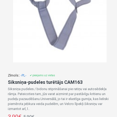
Zīmols::
-PL-
✔ pieejams uz vietas
Siksniņa-pudeles turētājs CAM163
Siksniņa pudeles / bidonu stiprināšanai pie ratiņu vai autosēdekļa
rāmja. Pateicoties tam, jūs varat aizmirst par pastāvīgu kritienu un
pudeļu pazaudēšanu.Universālā, jo tai ir elastīga gumija, kas lieliski
piemērota jebkura veida pudelēm, un Velcro līpekļi.Siksniņu var
izmantot arī, l..
3,90€
5,90€