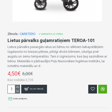
Zīmols::
CARETERO
✔ pieejams uz vietas
Lietus pārvalks guļamratiņiem TEROA-101
Lietus pārvalks pasargās ratus un bērnu no sliktiem laikapstākļiem.
Izgatavots no biezas plēves, pilnīgi drošs bērniem, izturīgs pret
augstu un zemu temperatūru. Tam ir izgriezums, kas ļauj sazināties ar
bērnu. Materiālu ir pārbaudījis Poļu Nacionālais higiēnas institūts, lai
noteiktu materiālu un d..
4,50€
6,00€
Bez nodokļa:3,72€
IELIKT GROZĀ
Uzdot jautājumu