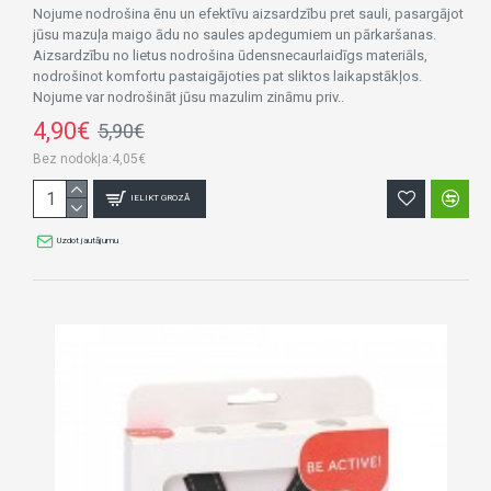
Nojume nodrošina ēnu un efektīvu aizsardzību pret sauli, pasargājot
jūsu mazuļa maigo ādu no saules apdegumiem un pārkaršanas.
Aizsardzību no lietus nodrošina ūdensnecaurlaidīgs materiāls,
nodrošinot komfortu pastaigājoties pat sliktos laikapstākļos.
Nojume var nodrošināt jūsu mazulim zināmu priv..
4,90€
5,90€
Bez nodokļa:4,05€
IELIKT GROZĀ
Uzdot jautājumu