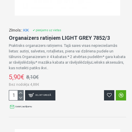
Zīmols::
KIK
✔ pieejams uz vietas
Organaizers ratiņiem LIGHT GREY 7852/3
Praktisks organaizers ratiņiems. Tajā saies visas nepieciešamās
lietas: autiņi, salvetes, rotaļlietas, piena vai dzēriena pudele un
tālrunis.Organaizeram ir 4 kabatas:* 2 atvērtas pudelēm* gara kabata
ar rāvējslēdzēju* mazāka kabata ar rāvējslēdzējuLielisks aksesuārs,
kas noteikti patiks ikvi..
5,90€
8,10€
Bez nodokļa:4,88€
IELIKT GROZĀ
Uzdot jautājumu