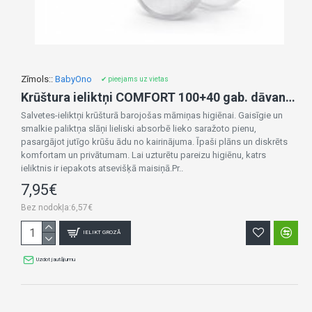
Zīmols::
BabyOno
✔ pieejams uz vietas
Krūštura ieliktņi COMFORT 100+40 gab. dāvanā, 296/140
Salvetes-ieliktņi krūšturā barojošas māmiņas higiēnai. Gaisīgie un
smalkie paliktņa slāņi lieliski absorbē lieko saražoto pienu,
pasargājot jutīgo krūšu ādu no kairinājuma. Īpaši plāns un diskrēts
komfortam un privātumam. Lai uzturētu pareizu higiēnu, katrs
ieliktnis ir iepakots atsevišķā maisiņā.Pr..
7,95€
Bez nodokļa:6,57€
IELIKT GROZĀ
Uzdot jautājumu