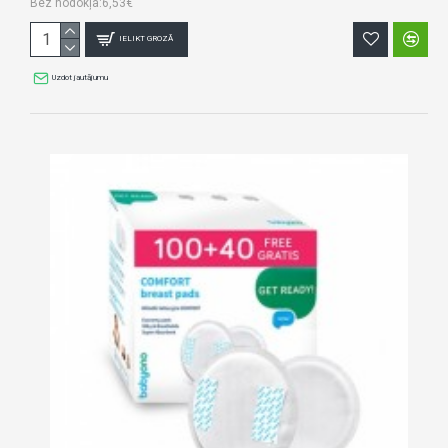
Bez nodokļa:6,53€
IELIKT GROZĀ
Uzdot jautājumu