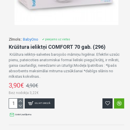
Zīmols::
BabyOno
✔ pieejams uz vietas
Krūštura ieliktņi COMFORT 70 gab. (296)
Krūštura ieliktņi-salvetes barojošo māmiņu higiēnai. Efektīvi uzsūc
pienu, pateicoties anatomiskai formai lieliski pieguļ krūtij, ir mīksti,
gaisa caurlaidīgi, neredzami un izturīgi.Modeļa īpatnības : *īpašs
absorbents maksimālai mitruma uzsūkšanai *dabīgs slānis no
mīkstas kokvilnas..
3,90€
4,90€
Bez nodokļa:3,22€
IELIKT GROZĀ
Uzdot jautājumu