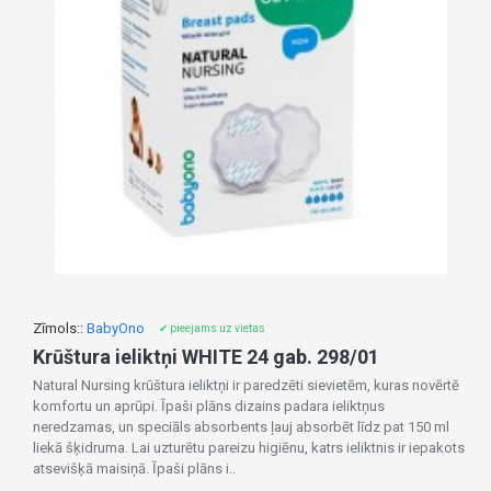
Zīmols::
BabyOno
✔ pieejams uz vietas
Krūštura ieliktņi WHITE 24 gab. 298/01
Natural Nursing krūštura ieliktņi ir paredzēti sievietēm, kuras novērtē
komfortu un aprūpi. Īpaši plāns dizains padara ieliktņus
neredzamas, un speciāls absorbents ļauj absorbēt līdz pat 150 ml
liekā šķidruma. Lai uzturētu pareizu higiēnu, katrs ieliktnis ir iepakots
atsevišķā maisiņā. Īpaši plāns i..