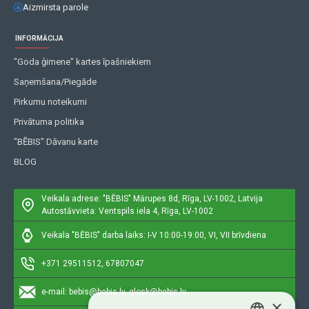
Aizmirsta parole
INFORMĀCIJA
"Goda ģimene" kartes īpašniekiem
Saņemšana/Piegāde
Pirkumu noteikumi
Privātuma politika
"BĒBIS" Dāvanu karte
BLOG
Veikala adrese: "BĒBIS"
Mārupes 8d, Rīga, LV-1002, Latvija
Autostāvvieta: Ventspils iela 4, Rīga, LV-1002
Veikala "BĒBIS" darba laiks: I-V 10:00-19:00, VI, VII brīvdiena
+371 29511512, 67807047
e-mail:
bebis@bebis.lv, glosk@bebis.lv
×