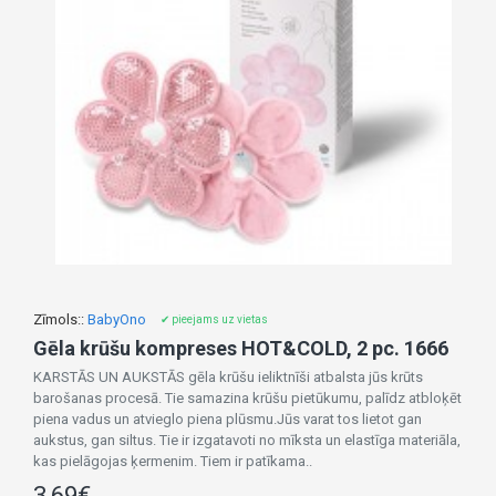
Zīmols::
BabyOno
✔ pieejams uz vietas
Gēla krūšu kompreses HOT&COLD, 2 pc. 1666
KARSTĀS UN AUKSTĀS gēla krūšu ieliktnīši atbalsta jūs krūts
barošanas procesā. Tie samazina krūšu pietūkumu, palīdz atbloķēt
piena vadus un atvieglo piena plūsmu.Jūs varat tos lietot gan
aukstus, gan siltus. Tie ir izgatavoti no mīksta un elastīga materiāla,
kas pielāgojas ķermenim. Tiem ir patīkama..
3,69€