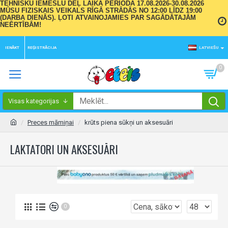
TEHNISKU IEMESLU DĒĻ LAIKA PERIODĀ 17.08.2026-30.08.2026
MŪSU FIZISKAIS VEIKALS RĪGĀ STRĀDĀS NO 12:00 LĪDZ 19:00
(DARBA DIENĀS). ĻOTI ATVAINOJAMIES PAR SAGĀDĀTAJĀM
NEĒRTĪBĀM!
IENĀKT
REĢISTRĀCIJA
LATVIEŠU
0
Visas kategorijas
Preces māmiņai
krūts piena sūkņi un aksesuāri
LAKTATORI UN AKSESUĀRI
0