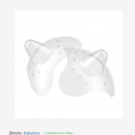
Zīmols::
BabyOno
✔ pieejams uz vietas