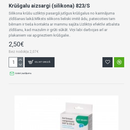
Krūšgalu aizsargi (silikona) 823/S
Silikona krūšu uzliktņi pasargā jutīgus krūšgalus no kairinājuma
zīdīšanas laikā.Mīksts silikons lieliski imitē ādu, pateicoties tam
bērnam ir tieša kontakta ar mammu sajūta.Uzliktņi efektīvi atbalsta
zīdīšanu, kad mazulim ir grūti sūkāt. Viņi labi darbojas arī ar
plakaniem vai apgrieztiem krūšgalie..
2,50€
Bez nodokļa:2,07€
IELIKT GROZĀ
Uzdot jautājumu