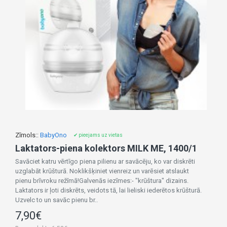
Zīmols::
BabyOno
✔ pieejams uz vietas
Laktators-piena kolektors MILK ME, 1400/1
Savāciet katru vērtīgo piena pilienu ar savācēju, ko var diskrēti
uzglabāt krūšturā. Noklikšķiniet vienreiz un varēsiet atslaukt
pienu brīvroku režīmā!Galvenās iezīmes:- "krūštura" dizains.
Laktators ir ļoti diskrēts, veidots tā, lai lieliski iederētos krūšturā.
Uzvelc to un savāc pienu br..
7,90€