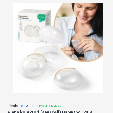
Zīmols::
BabyOno
✔ pieejams uz vietas
Piena kolektori (savācēji) BabyOno 1468