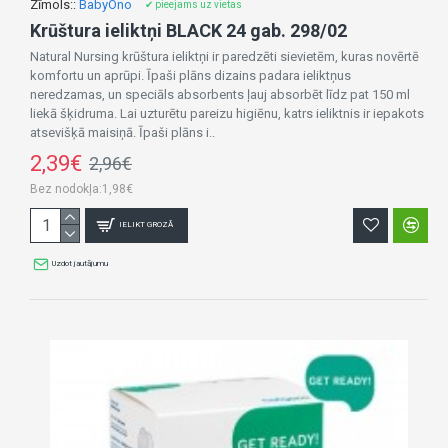
Zīmols::
BabyOno
✔ pieejams uz vietas
Krūštura ieliktņi BLACK 24 gab. 298/02
Natural Nursing krūštura ieliktņi ir paredzēti sievietēm, kuras novērtē
komfortu un aprūpi. Īpaši plāns dizains padara ieliktņus
neredzamas, un speciāls absorbents ļauj absorbēt līdz pat 150 ml
liekā šķidruma. Lai uzturētu pareizu higiēnu, katrs ieliktnis ir iepakots
atsevišķā maisiņā. Īpaši plāns i..
2,39€
2,96€
Bez nodokļa:1,98€
IELIKT GROZĀ
Uzdot jautājumu