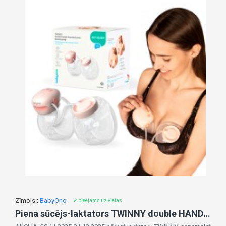
Zīmols::
BabyOno
✔ pieejams uz vietas
Piena sūcējs-laktators TWINNY double HANDS FREE 1002 (EL)