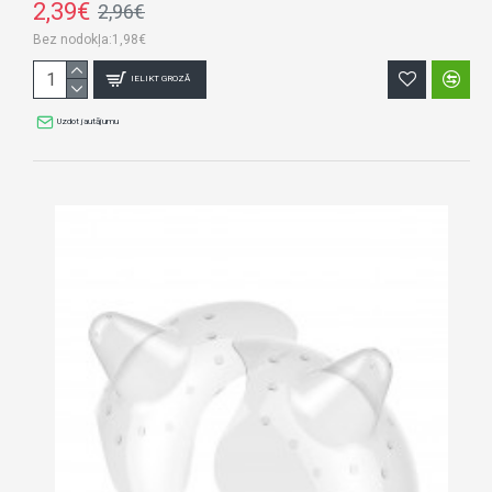
2,39€
2,96€
Bez nodokļa:1,98€
IELIKT GROZĀ
Uzdot jautājumu