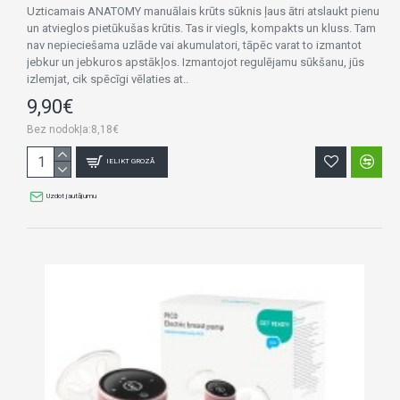
Uzticamais ANATOMY manuālais krūts sūknis ļaus ātri atslaukt pienu
un atvieglos pietūkušas krūtis. Tas ir viegls, kompakts un kluss. Tam
nav nepieciešama uzlāde vai akumulatori, tāpēc varat to izmantot
jebkur un jebkuros apstākļos. Izmantojot regulējamu sūkšanu, jūs
izlemjat, cik spēcīgi vēlaties at..
9,90€
Bez nodokļa:8,18€
IELIKT GROZĀ
Uzdot jautājumu