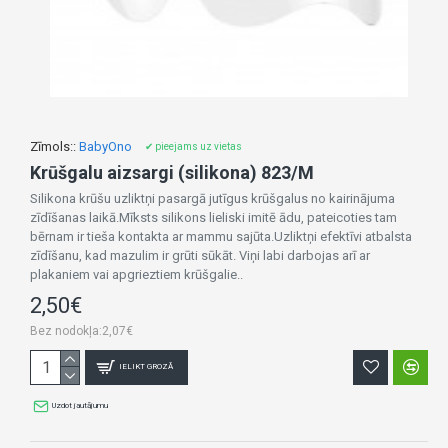
Zīmols::
BabyOno
✔ pieejams uz vietas
Krūšgalu aizsargi (silikona) 823/M
Silikona krūšu uzliktņi pasargā jutīgus krūšgalus no kairinājuma
zīdīšanas laikā.Mīksts silikons lieliski imitē ādu, pateicoties tam
bērnam ir tieša kontakta ar mammu sajūta.Uzliktņi efektīvi atbalsta
zīdīšanu, kad mazulim ir grūti sūkāt. Viņi labi darbojas arī ar
plakaniem vai apgrieztiem krūšgalie..
2,50€
Bez nodokļa:2,07€
IELIKT GROZĀ
Uzdot jautājumu