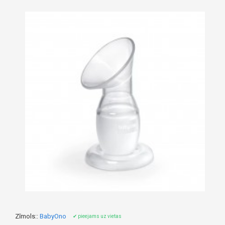
Zīmols::
BabyOno
✔ pieejams uz vietas