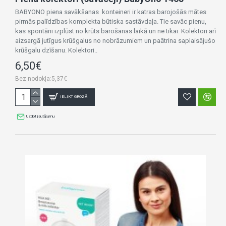
BABYONO piena savākšanas konteineri ir katras barojošās mātes
pirmās palīdzības komplekta būtiska sastāvdaļa. Tie savāc pienu,
kas spontāni izplūst no krūts barošanas laikā un ne tikai. Kolektori arī
aizsargā jutīgus krūšgalus no nobrāzumiem un paātrina saplaisājušo
krūšgalu dzīšanu. Kolektori..
6,50€
Bez nodokļa:5,37€
IELIKT GROZĀ
Uzdot jautājumu