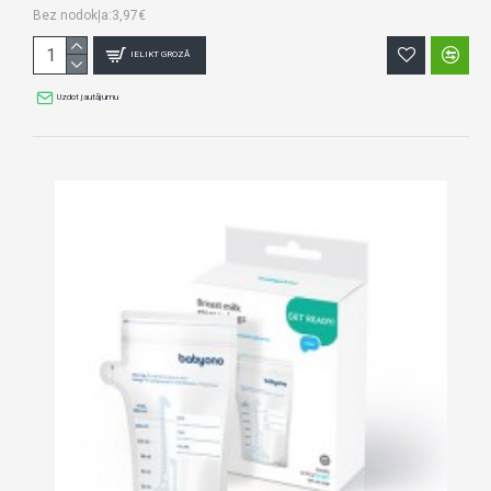
Bez nodokļa:3,97€
IELIKT GROZĀ
Uzdot jautājumu