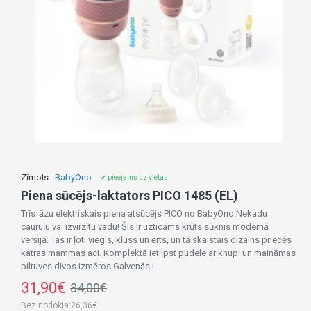
Zīmols::
BabyOno
✔ pieejams uz vietas
Piena sūcējs-laktators PICO 1485 (EL)
Trīsfāzu elektriskais piena atsūcējs PICO no BabyOno.Nekadu
cauruļu vai izvirzītu vadu! Šis ir uzticams krūts sūknis modernā
versijā. Tas ir ļoti viegls, kluss un ērts, un tā skaistais dizains priecēs
katras mammas aci. Komplektā ietilpst pudele ar knupi un maināmas
piltuves divos izmēros.Galvenās i..
31,90€
34,00€
Bez nodokļa:26,36€