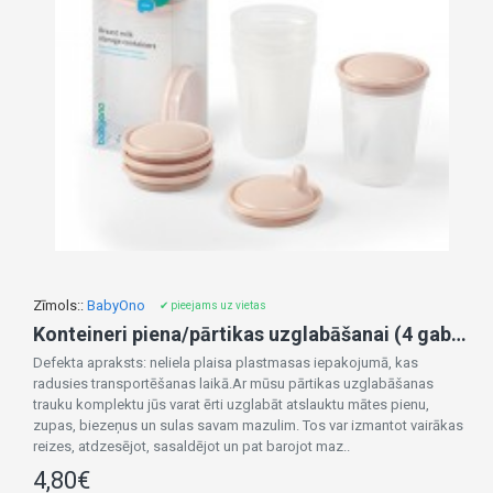
Zīmols::
BabyOno
✔ pieejams uz vietas
Konteineri piena/pārtikas uzglabāšanai (4 gab.) 1028/01-nocenots, iepakojuma defekts
Defekta apraksts: neliela plaisa plastmasas iepakojumā, kas
radusies transportēšanas laikā.Ar mūsu pārtikas uzglabāšanas
trauku komplektu jūs varat ērti uzglabāt atslauktu mātes pienu,
zupas, biezeņus un sulas savam mazulim. Tos var izmantot vairākas
reizes, atdzesējot, sasaldējot un pat barojot maz..
4,80€