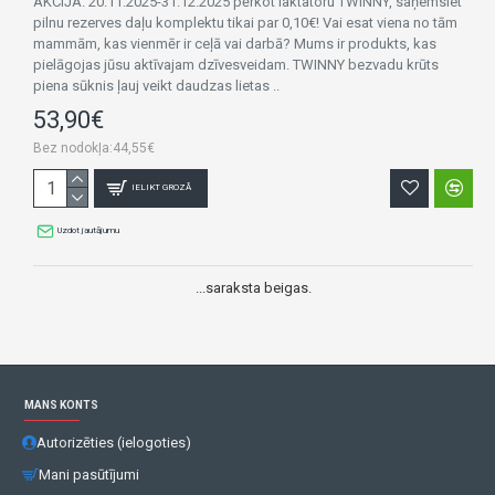
AKCIJA: 20.11.2025-31.12.2025 pērkot laktatoru TWINNY, saņemsiet
pilnu rezerves daļu komplektu tikai par 0,10€! Vai esat viena no tām
mammām, kas vienmēr ir ceļā vai darbā? Mums ir produkts, kas
pielāgojas jūsu aktīvajam dzīvesveidam. TWINNY bezvadu krūts
piena sūknis ļauj veikt daudzas lietas ..
53,90€
Bez nodokļa:44,55€
IELIKT GROZĀ
Uzdot jautājumu
...saraksta beigas.
MANS KONTS
Autorizēties (ielogoties)
Mani pasūtījumi