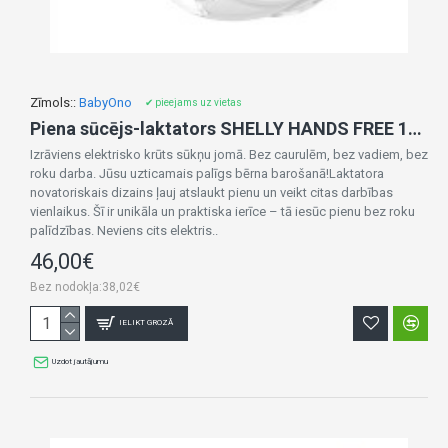
Zīmols::
BabyOno
✔ pieejams uz vietas
Piena sūcējs-laktators SHELLY HANDS FREE 1000
Izrāviens elektrisko krūts sūkņu jomā. Bez caurulēm, bez vadiem, bez
roku darba. Jūsu uzticamais palīgs bērna barošanā!Laktatora
novatoriskais dizains ļauj atslaukt pienu un veikt citas darbības
vienlaikus. Šī ir unikāla un praktiska ierīce – tā iesūc pienu bez roku
palīdzības. Neviens cits elektris..
46,00€
Bez nodokļa:38,02€
IELIKT GROZĀ
Uzdot jautājumu