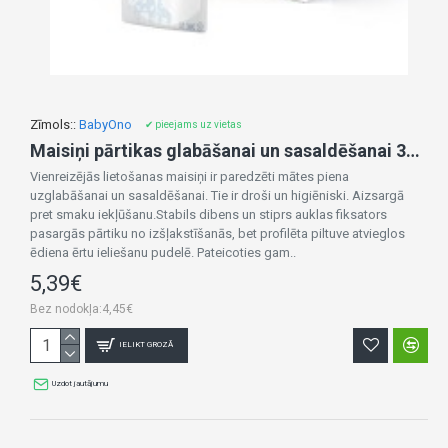
Zīmols::
BabyOno
✔ pieejams uz vietas
Maisiņi pārtikas glabāšanai un sasaldēšanai 30x180 ml 1084
Vienreizējās lietošanas maisiņi ir paredzēti mātes piena
uzglabāšanai un sasaldēšanai. Tie ir droši un higiēniski. Aizsargā
pret smaku iekļūšanu.Stabils dibens un stiprs auklas fiksators
pasargās pārtiku no izšļakstīšanās, bet profilēta piltuve atvieglos
ēdiena ērtu ieliešanu pudelē. Pateicoties gam..
5,39€
Bez nodokļa:4,45€
IELIKT GROZĀ
Uzdot jautājumu