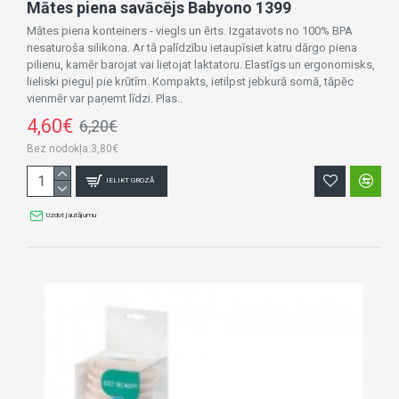
Mātes piena savācējs Babyono 1399
Mātes piena konteiners - viegls un ērts. Izgatavots no 100% BPA
nesaturoša silikona. Ar tā palīdzību ietaupīsiet katru dārgo piena
pilienu, kamēr barojat vai lietojat laktatoru. Elastīgs un ergonomisks,
lieliski pieguļ pie krūtīm. Kompakts, ietilpst jebkurā somā, tāpēc
vienmēr var paņemt līdzi. Plas..
4,60€
6,20€
Bez nodokļa:3,80€
IELIKT GROZĀ
Uzdot jautājumu