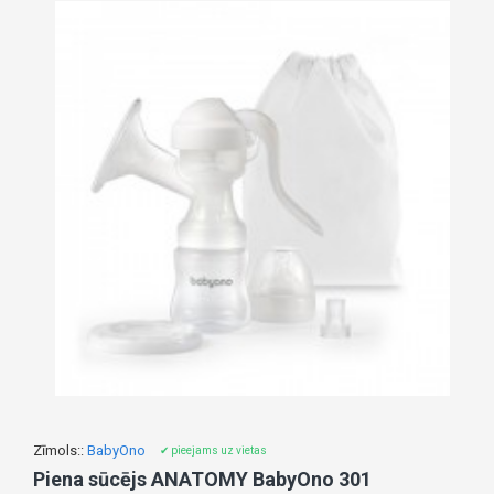
Zīmols::
BabyOno
✔ pieejams uz vietas
Piena sūcējs ANATOMY BabyOno 301