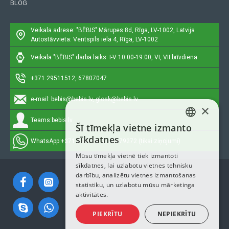
BLOG
Veikala adrese: "BĒBIS"
Mārupes 8d, Rīga, LV-1002, Latvija
Autostāvvieta: Ventspils iela 4, Rīga, LV-1002
Veikala "BĒBIS" darba laiks: I-V 10:00-19:00, VI, VII brīvdiena
+371 29511512, 67807047
e-mail:
bebis@bebis.lv, glosk@bebis.lv
×
Teams:
bebis.lv
Šī tīmekļa vietne izmanto
LATVIAN
sīkdatnes
WhatsApp:
+371 29511512, 20579272 (tikai ziņojumi)
RUSSIAN
Mūsu tīmekļa vietnē tiek izmantoti
sīkdatnes, lai uzlabotu vietnes tehnisku
ENGLISH
darbību, analizētu vietnes izmantošanas
statistiku, un uzlabotu mūsu mārketinga
aktivitātes.
PIEKRĪTU
NEPIEKRĪTU