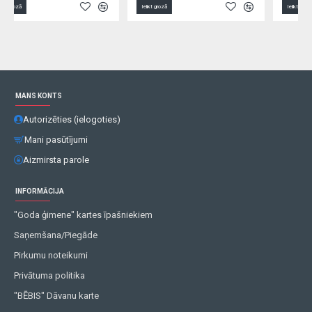
Ielikt grozā
Ielikt grozā
MANS KONTS
Autorizēties (ielogoties)
Mani pasūtījumi
Aizmirsta parole
INFORMĀCIJA
"Goda ģimene" kartes īpašniekiem
Saņemšana/Piegāde
Pirkumu noteikumi
Privātuma politika
"BĒBIS" Dāvanu karte