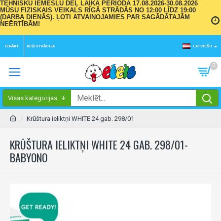
TEHNISKU IEMESLU DĒĻ LAIKA PERIODĀ 17.08.2026-30.08.2026
MŪSU FIZISKAIS VEIKALS RĪGĀ STRĀDĀS NO 12:00 LĪDZ 19:00
(DARBA DIENĀS). ĻOTI ATVAINOJAMIES PAR SAGĀDĀTAJĀM
NEĒRTĪBĀM!
IENĀKT
REĢISTRĀCIJA
LATVIEŠU
0
Visas kategorijas
Krūštura ieliktņi WHITE 24 gab. 298/01
KRŪŠTURA IELIKTŅI WHITE 24 GAB. 298/01-
BABYONO