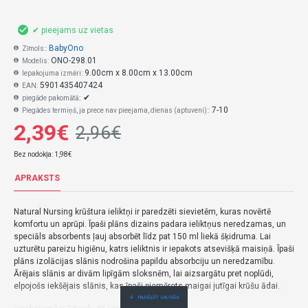
✔ pieejams uz vietas
BabyOno
Zīmols::
ONO-298.01
Modelis:
9.00cm x 8.00cm x 13.00cm
Iepakojuma izmēri:
5901435407424
EAN:
✔
piegāde pakomātā::
7-10
Piegādes termiņš, ja prece nav pieejama, dienas (aptuveni)::
2,39€
2,96€
Bez nodokļa: 1,98€
APRAKSTS
Natural Nursing krūštura ieliktņi ir paredzēti sievietēm, kuras novērtē
komfortu un aprūpi. Īpaši plāns dizains padara ieliktņus neredzamas, un
speciāls absorbents ļauj absorbēt līdz pat 150 ml liekā šķidruma. Lai
uzturētu pareizu higiēnu, katrs ieliktnis ir iepakots atsevišķā maisiņā. Īpaši
plāns izolācijas slānis nodrošina papildu absorbciju un neredzamību.
Ārējais slānis ar divām lipīgām sloksnēm, lai aizsargātu pret noplūdi,
elpojošs iekšējais slānis, kas īpaši piemērots maigai jutīgai krūšu ādai.