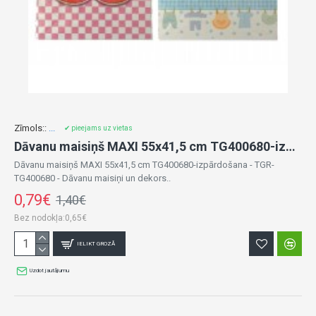
Zīmols::
...
✔ pieejams uz vietas
Dāvanu maisiņš MAXI 55x41,5 cm TG400680-izpārdošana
Dāvanu maisiņš MAXI 55x41,5 cm TG400680-izpārdošana - TGR-
TG400680 - Dāvanu maisiņi un dekors..
0,79€
1,40€
Bez nodokļa:0,65€
IELIKT GROZĀ
Uzdot jautājumu