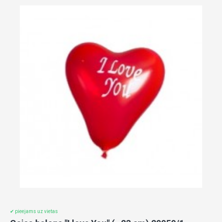
✔ pieejams uz vietas