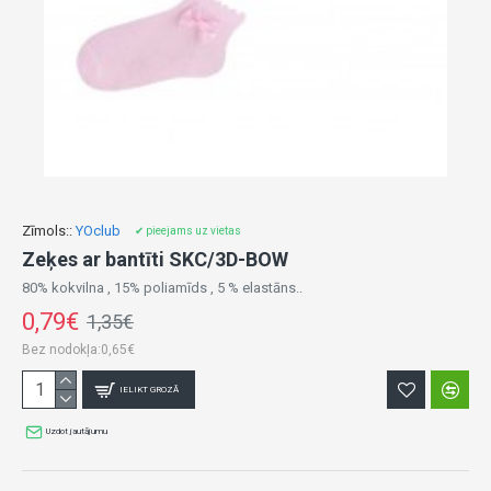
Zīmols::
YOclub
✔ pieejams uz vietas
Zeķes ar bantīti SKC/3D-BOW
80% kokvilna , 15% poliamīds , 5 % elastāns..
0,79€
1,35€
Bez nodokļa:0,65€
IELIKT GROZĀ
Uzdot jautājumu