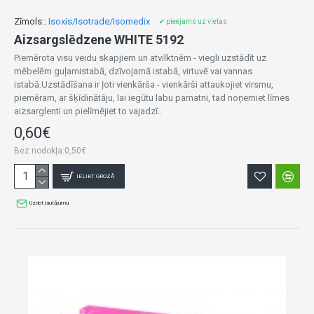
Zīmols::
Isoxis/Isotrade/Isomedix
✔ pieejams uz vietas
Aizsargslēdzene WHITE 5192
Piemērota visu veidu skapjiem un atvilktnēm - viegli uzstādīt uz
mēbelēm guļamistabā, dzīvojamā istabā, virtuvē vai vannas
istabā.Uzstādīšana ir ļoti vienkārša - vienkārši attaukojiet virsmu,
piemēram, ar šķīdinātāju, lai iegūtu labu pamatni, tad noņemiet līmes
aizsarglenti un pielīmējiet to vajadzī..
0,60€
Bez nodokļa:0,50€
IELIKT GROZĀ
Uzdot jautājumu