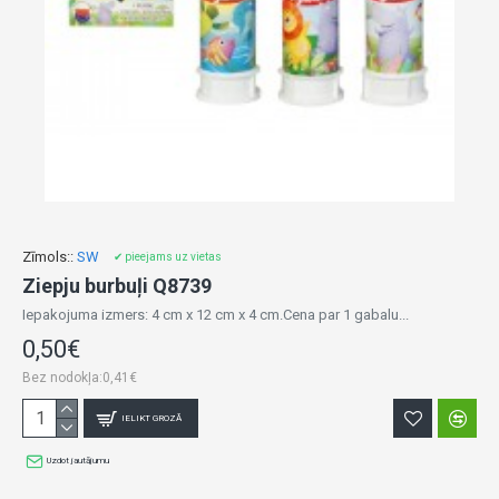
Zīmols::
SW
✔ pieejams uz vietas
Ziepju burbuļi Q8739
Iepakojuma izmers: 4 cm x 12 cm x 4 cm.Cena par 1 gabalu...
0,50€
Bez nodokļa:0,41€
IELIKT GROZĀ
Uzdot jautājumu