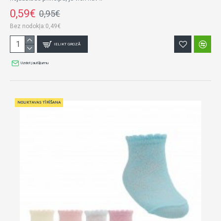
0,59€
0,95€
Bez nodokļa:0,49€
IELIKT GROZĀ
Uzdot jautājumu
NOLIKTAVAS TĪRĪŠANA