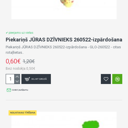
✔ pieejams uz vietas
Piekariņš JŪRAS DZĪVNIEKS 260522-izpārdošana
Piekariņš JŪRAS DZĪVNIEKS 260522-izpārdošana - GLO-260522 - citas
rotaļlietas..
0,60€
1,20€
Bez nodokļa:0,50€
IELIKT GROZĀ
Uzdot jautājumu
NOLIKTAVAS TĪRĪŠANA