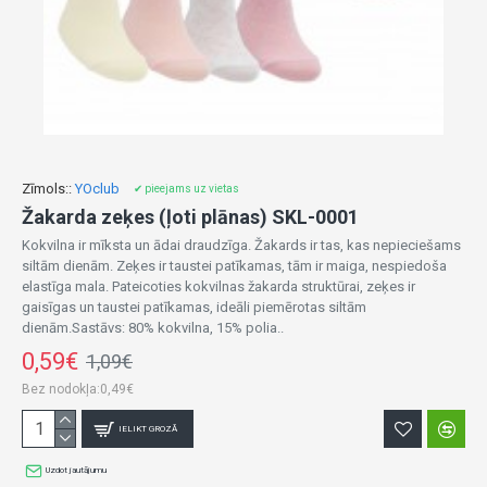
Zīmols::
YOclub
✔ pieejams uz vietas
Žakarda zeķes (ļoti plānas) SKL-0001
Kokvilna ir mīksta un ādai draudzīga. Žakards ir tas, kas nepieciešams
siltām dienām. Zeķes ir taustei patīkamas, tām ir maiga, nespiedoša
elastīga mala. Pateicoties kokvilnas žakarda struktūrai, zeķes ir
gaisīgas un taustei patīkamas, ideāli piemērotas siltām
dienām.Sastāvs: 80% kokvilna, 15% polia..
0,59€
1,09€
Bez nodokļa:0,49€
IELIKT GROZĀ
Uzdot jautājumu