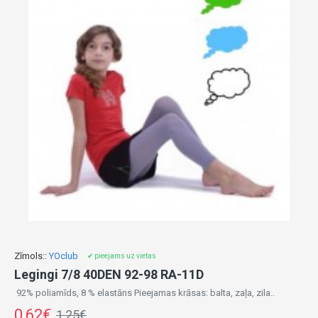
Zīmols::
YOclub
✔ pieejams uz vietas
Legingi 7/8 40DEN 92-98 RA-11D
92% poliamīds, 8 % elastāns Pieejamas krāsas: balta, zaļa, zila..
0,62€
1,25€