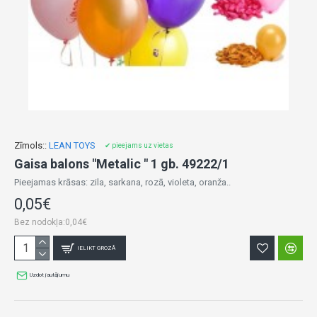
Zīmols::
LEAN TOYS
✔ pieejams uz vietas
Gaisa balons "Metalic " 1 gb. 49222/1
Pieejamas krāsas: zila, sarkana, rozā, violeta, oranža..
0,05€
Bez nodokļa:0,04€
IELIKT GROZĀ
Uzdot jautājumu