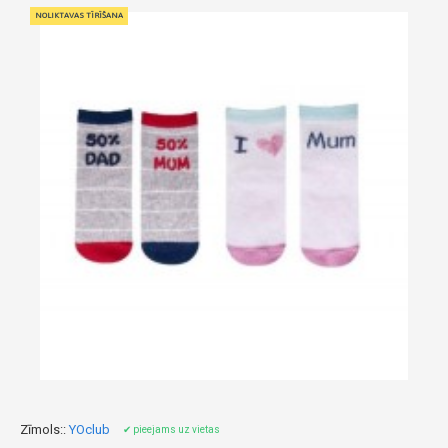
NOLIKTAVAS TĪRĪŠANA
Zīmols::
YOclub
✔ pieejams uz vietas