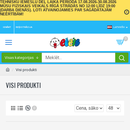
TEHNISKU IEMESLU DĒĻ LAIKA PERIODĀ 17.08.2026-30.08.2026
MŪSU FIZISKAIS VEIKALS RĪGĀ STRĀDĀS NO 12:00 LĪDZ 19:00
(DARBA DIENĀS). ĻOTI ATVAINOJAMIES PAR SAGĀDĀTAJĀM
NEĒRTĪBĀM!
IENĀKT
REĢISTRĀCIJA
LATVIEŠU
0
Visas kategorijas
Visi produkti
VISI PRODUKTI
0