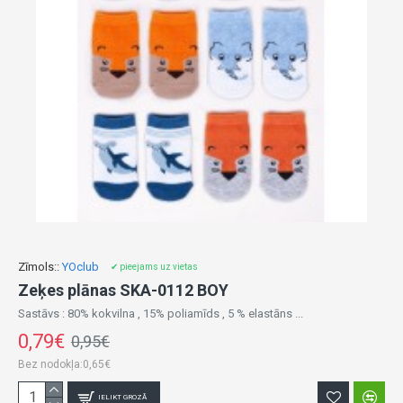
Zīmols::
YOclub
✔ pieejams uz vietas
Zeķes plānas SKA-0112 BOY
Sastāvs : 80% kokvilna , 15% poliamīds , 5 % elastāns ...
0,79€
0,95€
Bez nodokļa:0,65€
IELIKT GROZĀ