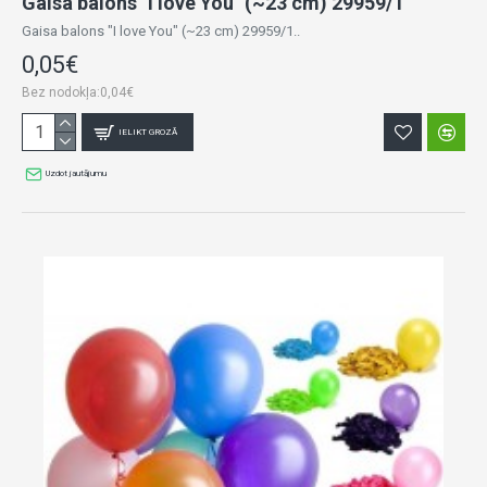
Gaisa balons "I love You" (~23 cm) 29959/1
Gaisa balons "I love You" (~23 cm) 29959/1..
0,05€
Bez nodokļa:0,04€
IELIKT GROZĀ
Uzdot jautājumu