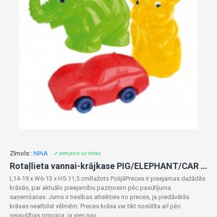
Zīmols::
NINA
✔ pieejams uz vietas
Rotaļlieta vannai-krājkase PIG/ELEPHANT/CAR 00123
L14-19 x W6-13 x H5-11,5 cmRažots PolijāPreces ir pieejamas dažādās
krāsās, par aktuālo pieejamību paziņosim pēc pasūtījuma
saņemšanas. Jums ir tiesības atteikties no preces, ja piedāvātās
krāsas neatbilst vēlmēm. Preces krāsa var tikt nosūtīta arī pēc
nejaušības principa, ja vien nav ..