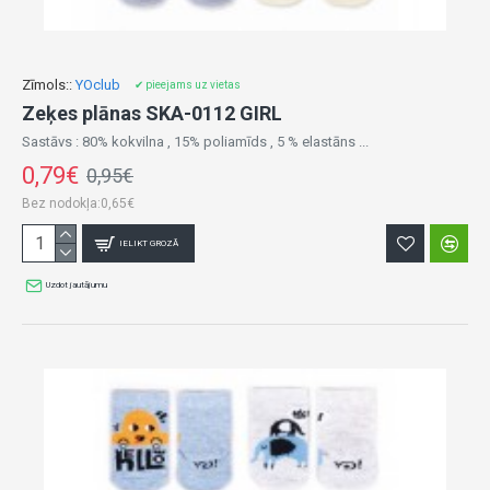
Zīmols::
YOclub
✔ pieejams uz vietas
Zeķes plānas SKA-0112 GIRL
Sastāvs : 80% kokvilna , 15% poliamīds , 5 % elastāns ...
0,79€
0,95€
Bez nodokļa:0,65€
IELIKT GROZĀ
Uzdot jautājumu