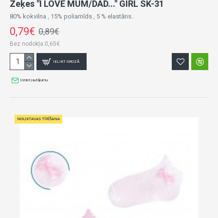
Zeķes "I LOVE MUM/DAD..." GIRL SK-31
80% kokvilna , 15% poliamīds , 5 % elastāns..
0,79€
0,89€
Bez nodokļa:0,65€
IELIKT GROZĀ
Uzdot jautājumu
NOLIKTAVAS TĪRĪŠANA