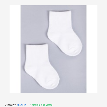
Zīmols::
YOclub
✔ pieejams uz vietas