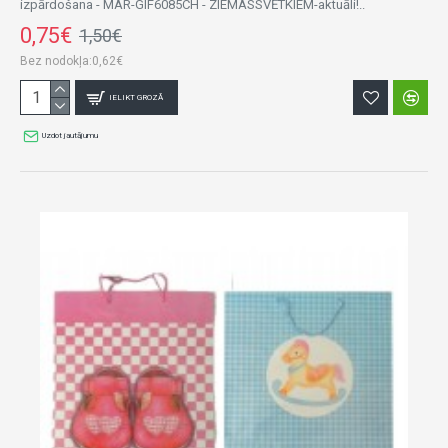
izpārdošana - MAR-GIF6085CH - ZIEMASSVĒTKIEM-aktuāli!..
0,75€
1,50€
Bez nodokļa:0,62€
IELIKT GROZĀ
Uzdot jautājumu