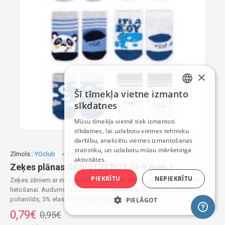
×
Šī tīmekļa vietne izmanto
LATVIAN
sīkdatnes
RUSSIAN
Mūsu tīmekļa vietnē tiek izmantoti
sīkdatnes, lai uzlabotu vietnes tehnisku
ENGLISH
darbību, analizētu vietnes izmantošanas
statistiku, un uzlabotu mūsu mārketinga
Zīmols::
YOclub
✔ pieejams uz vietas
aktivitātes.
Zeķes plānas SKA-0123 BOY (0-9 mēn.)
PIEKRĪTU
NEPIEKRĪTU
Zeķes zēniem ar interesantiem rakstiem. Ideāli piemērots ikdienas
lietošanai. Audums ļauj ādai elpot.Sastāvs: 80% kokvilna, 15%
poliamīds, 5% elastāns.Yoclub5903999485979..
PIELĀGOT
0,79€
0,95€