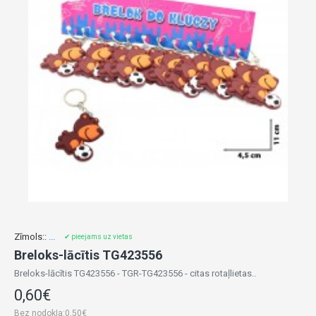
Zīmols::
...
✔ pieejams uz vietas
Breloks-lācītis TG423556
Breloks-lācītis TG423556 - TGR-TG423556 - citas rotaļlietas..
0,60€
Bez nodokļa:0,50€