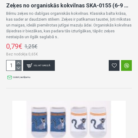
Zeķes no organiskās kokvilnas SKA-0155 (6-9 mēn.)
Bērnu zeķes no dabīgas organiskās kokvilnas. Klasiska balta krāsa,
kas sader ar daudziem stiliem. Zeķes ir patīkamas taustei, ļoti mīkstas
un maigas, ideāli piemērotas jutīgai mazuļu ādai. Organiskās kokvilnas
šķiedras ir biezākas, kas padara tās izturīgākas, tāpēc zeķes
nestaipās un ilgāk saglabā s..
0,79€
1,25€
Bez nodokļa:0,65€
IELIKT GROZĀ
Uzdot jautājumu