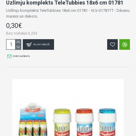
Uzlīmju komplekts TeleTubbies 18x6 cm 01781
Uzlīmju komplekts TeleTubbies 18x6 cm 01781 - VLV-01781TT - Dāvanu
maisiņi un dekors..
0,30€
Bez nodokļa:0,25€
IELIKT GROZĀ
Uzdot jautājumu