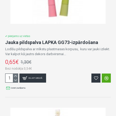
✔ pieejams uz vietas
Jauka pildspalva LAPKA GG73-izpārdošana
Lodīšu pildspalva ar mīkstu plastmasas korpusu, kuru var jauki izliekt.
Var kalpot kā jautrs dekors darbvirsmai...
0,65€
1,30€
Bez nodokļa:0,54€
IELIKT GROZĀ
Uzdot jautājumu