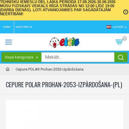
TEHNISKU IEMESLU DĒĻ LAIKA PERIODĀ 17.08.2026-30.08.2026
MŪSU FIZISKAIS VEIKALS RĪGĀ STRĀDĀS NO 12:00 LĪDZ 19:00
(DARBA DIENĀS). ĻOTI ATVAINOJAMIES PAR SAGĀDĀTAJĀM
NEĒRTĪBĀM!
IENĀKT
REĢISTRĀCIJA
LATVIEŠU
0
Visas kategorijas
Cepure POLAR Prohan-2053-izpārdošana
CEPURE POLAR PROHAN-2053-IZPĀRDOŠANA-(PL)