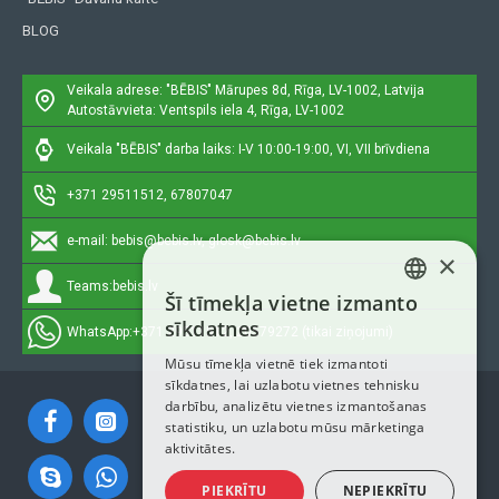
BLOG
Veikala adrese: "BĒBIS"
Mārupes 8d, Rīga, LV-1002, Latvija
Autostāvvieta: Ventspils iela 4, Rīga, LV-1002
Veikala "BĒBIS" darba laiks: I-V 10:00-19:00, VI, VII brīvdiena
+371 29511512, 67807047
e-mail:
bebis@bebis.lv, glosk@bebis.lv
×
Teams:
bebis.lv
Šī tīmekļa vietne izmanto
LATVIAN
sīkdatnes
WhatsApp:
+371 29511512, 20579272 (tikai ziņojumi)
RUSSIAN
Mūsu tīmekļa vietnē tiek izmantoti
sīkdatnes, lai uzlabotu vietnes tehnisku
ENGLISH
darbību, analizētu vietnes izmantošanas
statistiku, un uzlabotu mūsu mārketinga
aktivitātes.
PIEKRĪTU
NEPIEKRĪTU