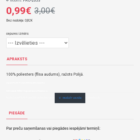
PRO-2053
Modelis:
0,99€
3,00€
Bez nodokļa: 0,82€
cepures izmērs
APRAKSTS
100% poliesters (flīsa audums), ražots Polijā.
Cepure POLAR Prohan-2053-izpārdošana-(PL)
0,99€ veikalā "BĒBIS" Rīgā vai bebis.lv.Pieejams(-a).
Nopirkt Cepure POLAR Prohan-2053-izpārdošana--par zemu cenu,ātri,ērti,bez gaidīšanas.Cenas no vairumtirgotāja.
PIEGĀDE
Par preču saņemšanas vai piegādes iespējām/ termiņš: