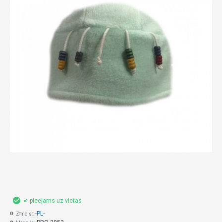
✔ pieejams uz vietas
-PL-
Zīmols::