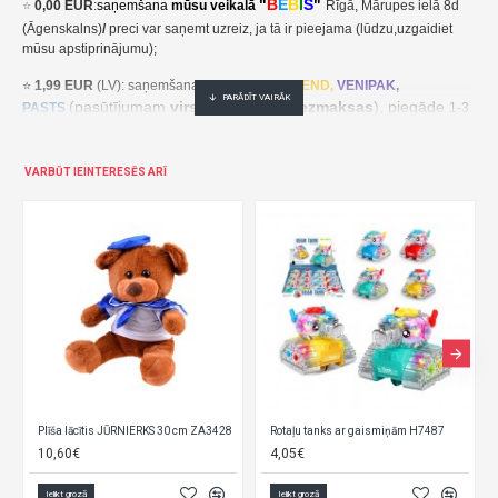
"
B
Ē
B
I
S
"
⭐
0,00 EUR
:
saņemšana
mūsu veikalā
Rīgā, Mārupes ielā 8d
(Āgenskalns)
/
preci var saņemt uzreiz, ja tā ir pieejama (lūdzu,uzgaidiet
mūsu apstiprinājumu);
⭐
1,99 EUR
(LV): saņemšana pakomātā
UNI
SEND,
VENIPAK,
(pasūtījumam
virs 30,00 EUR- bezmaksas
), piegāde
PASTS
1-3
darba dienu laikā;
⭐
2,49 EUR
(LT, EE): saņemšana pakomātā
UNI
SEND,
Udrop
,
VARBŪT IEINTERESĒS ARĪ
, piegāde
LPExpress
2-5 darba dienu laikā;
EE:
2,49 EUR kättesaamine pakiautomaadis UNISEND, Udrop,
kohaletoimetamine 2-5 tööpäeva jooksul;
LT: 2,49 EUR gavimas siuntų automate UNISEND, Udrop, LPExpress,
pristatymas per 2–5 darbo dienas;
(pasūtījumam
virs
⭐ 3
,50 EUR
(LV): saņemšana
DPD
Paku Skapis
30,00 EUR- bezmaksas
), piegāde
1-3 darba dienu laikā;
⭐
??? EUR: KURJERS
- cena ir atkarīga no preču svara un izmēriem. Pēc
pasūtījuma saņemšanas mēs aprēķināsim un paziņosim kurjera piegādes
Plīša lācītis JŪRNIERKS 30 cm ZA3428
Rotaļu tanks ar gaismiņām H7487
cenu/ piegāde notiek 1-3 darba dienu laikā.
10,60€
4,05€
LT:
Pristatymas į namus
.
Gavę jūsų užsakymą, apskaičiuosime ir
Ielikt grozā
Ielikt grozā