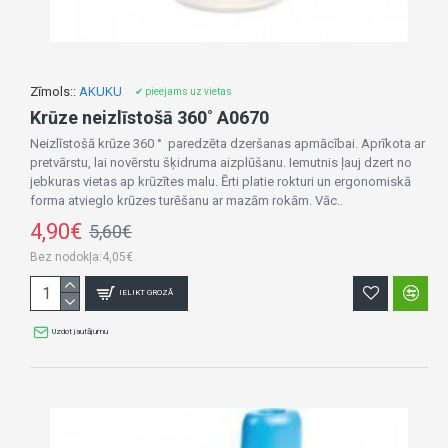
Zīmols::
AKUKU
✔ pieejams uz vietas
Krūze neizlīstošā 360˚ A0670
Neizlīstošā krūze 360 ° paredzēta dzeršanas apmācībai. Aprīkota ar
pretvārstu, lai novērstu šķidruma aizplūšanu. Iemutnis ļauj dzert no
jebkuras vietas ap krūzītes malu. Ērti platie rokturi un ergonomiskā
forma atvieglo krūzes turēšanu ar mazām rokām. Vāc..
4,90€
5,60€
Bez nodokļa:4,05€
IELIKT GROZĀ
Uzdot jautājumu