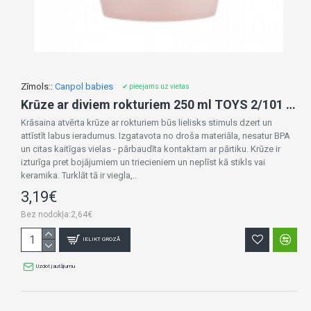
Zīmols::
Canpol babies
✔ pieejams uz vietas
Krūze ar diviem rokturiem 250 ml TOYS 2/101 coral
Krāsaina atvērta krūze ar rokturiem būs lielisks stimuls dzert un
attīstīt labus ieradumus. Izgatavota no droša materiāla, nesatur BPA
un citas kaitīgas vielas - pārbaudīta kontaktam ar pārtiku. Krūze ir
izturīga pret bojājumiem un triecieniem un neplīst kā stikls vai
keramika. Turklāt tā ir viegla,..
3,19€
Bez nodokļa:2,64€
IELIKT GROZĀ
Uzdot jautājumu