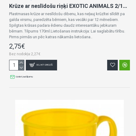
Krūze ar neslīdošu riņķi EXOTIC ANIMALS 2/100 turqouise
Plastmasas krūze ar neslīdošu dibenu, kas neļauj krūzītei slīdēt pa
galda virsmu, paredzēta bērniem, kas vecāki par 12 mēnešiem.
Spilgtas krāsas padara ēdienu daudz interesantāku jebkuram
bērnam. Tilpums 170ml.Lietošanas instrukcija: Lai saglabātu tīrību.
Pirms pirmās un pēc katras nākamās lietošana..
2,75€
Bez nodokļa:2,27€
IELIKT GROZĀ
Uzdot jautājumu