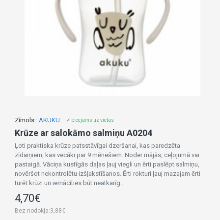
Zīmols::
AKUKU
✔ pieejams uz vietas
Krūze ar salokāmo salmiņu A0204
Ļoti praktiska krūze patsstāvīgai dzeršanai, kas paredzēta
zīdaiņiem, kas vecāki par 9 mēnešiem. Noder mājās, ceļojumā vai
pastaigā. Vāciņa kustīgās daļas ļauj viegli un ērti paslēpt salmiņu,
novēršot nekontrolētu izšļakstīšanos. Ērti rokturi ļauj mazajam ērti
turēt krūzi un iemācīties būt neatkarīg..
4,70€
Bez nodokļa:3,88€