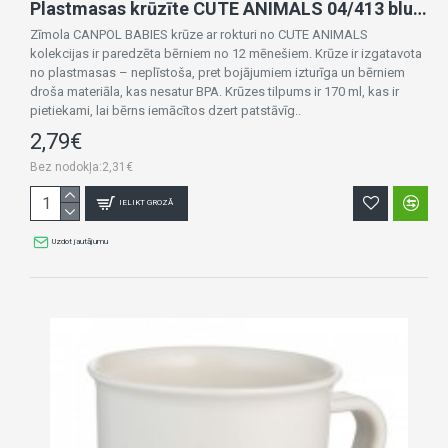
Plastmasas krūzīte CUTE ANIMALS 04/413 blue DOG
Zīmola CANPOL BABIES krūze ar rokturi no CUTE ANIMALS
kolekcijas ir paredzēta bērniem no 12 mēnešiem. Krūze ir izgatavota
no plastmasas – neplīstoša, pret bojājumiem izturīga un bērniem
droša materiāla, kas nesatur BPA. Krūzes tilpums ir 170 ml, kas ir
pietiekami, lai bērns iemācītos dzert patstāvīg..
2,79€
Bez nodokļa:2,31€
IELIKT GROZĀ
Uzdot jautājumu