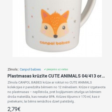
Zīmols::
Canpol babies
✔ pieejams uz vietas
Plastmasas krūzīte CUTE ANIMALS 04/413 orange FOX
Zīmola CANPOL BABIES krūze ar rokturi no CUTE ANIMALS
kolekcijas ir paredzēta bērniem no 12 mēnešiem. Krūze ir izgatavota
no plastmasas – neplīstoša, pret bojājumiem izturīga un bērniem
droša materiāla, kas nesatur BPA. Krūzes tilpums ir 170 ml, kas ir
pietiekami, lai bērns iemācītos dzert patstāvīg..
2,79€