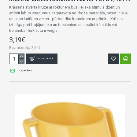
Krāsaina atvērta krūze ar rokturiem būs lielisks stimuls dzert un
attīstīt labus ieradumus. Izgatavota no droša materiāla, nesatur BPA
un citas kaitīgas vielas - pārbaudīta kontaktam ar pārtiku. Krūze ir
izturīga pret bojājumiem un triecieniem un neplīst kā stikls vai
keramika. Turklāt tā ir viegla,..
3,19€
Bez nodokļa:2,64€
IELIKT GROZĀ
Uzdot jautājumu