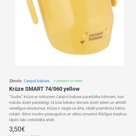
Zīmols::
Canpol babies
✔ pieejams uz vietas
Krūze SMART 74/060 yellow
"Gudra" krūze ar rokturiem Canpol babies paredzēta bērniem, kuri
mācās dzert patstāvīgi, tā būs lielisks stimuls dzert ūdeni un attīstīt
veselīgus ieradumus. Krūze ir viegla un ērta, ideāli piemērota bērnu
rokām. Bērni novēro pieaugušos un vēlas izmantot līdzīgus traukus,
tāpēc labi izstrādāta atvēr..
3,50€