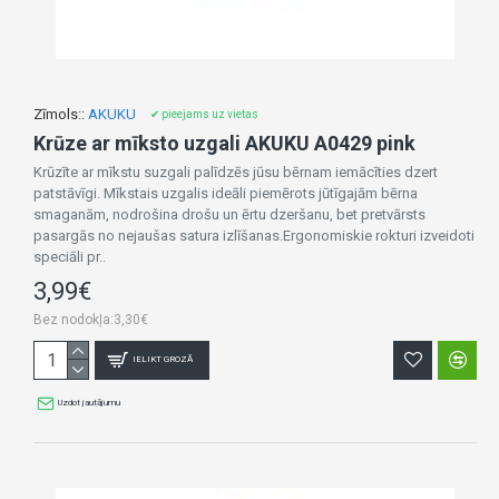
Zīmols::
AKUKU
✔ pieejams uz vietas
Krūze ar mīksto uzgali AKUKU A0429 pink
Krūzīte ar mīkstu suzgali palīdzēs jūsu bērnam iemācīties dzert
patstāvīgi. Mīkstais uzgalis ideāli piemērots jūtīgajām bērna
smaganām, nodrošina drošu un ērtu dzeršanu, bet pretvārsts
pasargās no nejaušas satura izlīšanas.Ergonomiskie rokturi izveidoti
speciāli pr..
3,99€
Bez nodokļa:3,30€
IELIKT GROZĀ
Uzdot jautājumu