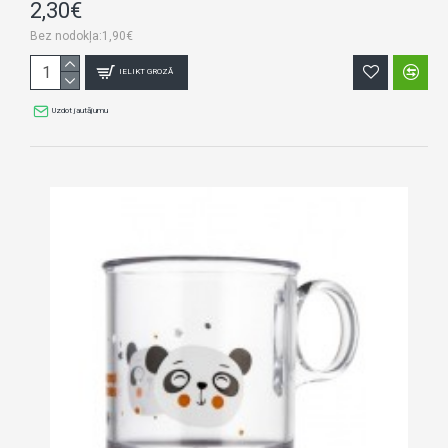
2,30€
Bez nodokļa:1,90€
IELIKT GROZĀ
Uzdot jautājumu