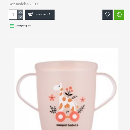
Bez nodokļa:2,31€
IELIKT GROZĀ
Uzdot jautājumu