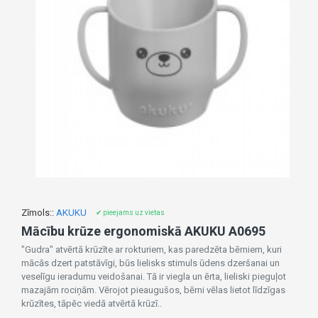
Zīmols::
AKUKU
✔ pieejams uz vietas
Mācību krūze ergonomiskā AKUKU A0695
"Gudra" atvērtā krūzīte ar rokturiem, kas paredzēta bērniem, kuri
mācās dzert patstāvīgi, būs lielisks stimuls ūdens dzeršanai un
veselīgu ieradumu veidošanai. Tā ir viegla un ērta, lieliski pieguļot
mazajām rociņām. Vērojot pieaugušos, bērni vēlas lietot līdzīgas
krūzītes, tāpēc viedā atvērtā krūzī..