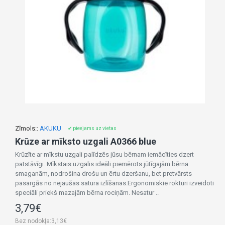
Zīmols::
AKUKU
✔ pieejams uz vietas
Krūze ar mīksto uzgali A0366 blue
Krūzīte ar mīkstu uzgali palīdzēs jūsu bērnam iemācīties dzert
patstāvīgi. Mīkstais uzgalis ideāli piemērots jūtīgajām bērna
smaganām, nodrošina drošu un ērtu dzeršanu, bet pretvārsts
pasargās no nejaušas satura izlīšanas.Ergonomiskie rokturi izveidoti
speciāli priekš mazajām bērna rociņām. Nesatur ..
3,79€
Bez nodokļa:3,13€