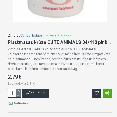
Zīmols::
Canpol babies
✔ pieejams uz vietas
Plastmasas krūze CUTE ANIMALS 04/413 pink RABBIT
Zīmola CANPOL BABIES krūze ar rokturi no CUTE ANIMALS
kolekcijas ir paredzēta bērniem no 12 mēnešiem. Krūze ir izgatavota
no plastmasas – neplīstoša, pret bojājumiem izturīga un bērniem
droša materiāla, kas nesatur BPA. Krūzes tilpums ir 170 ml, kas ir
pietiekami, lai bērns iemācītos dzert patstāvīg..
2,79€
Bez nodokļa:2,31€
IELIKT GROZĀ
Uzdot jautājumu