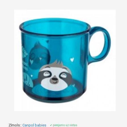
Zīmols::
Canpol babies
✔ pieejams uz vietas