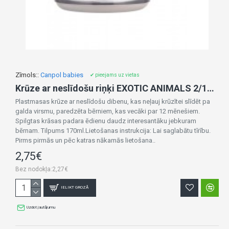
Zīmols::
Canpol babies
✔ pieejams uz vietas
Krūze ar neslīdošu riņķi EXOTIC ANIMALS 2/100 transparent
Plastmasas krūze ar neslīdošu dibenu, kas neļauj krūzītei slīdēt pa
galda virsmu, paredzēta bērniem, kas vecāki par 12 mēnešiem.
Spilgtas krāsas padara ēdienu daudz interesantāku jebkuram
bērnam. Tilpums 170ml.Lietošanas instrukcija: Lai saglabātu tīrību.
Pirms pirmās un pēc katras nākamās lietošana..
2,75€
Bez nodokļa:2,27€
IELIKT GROZĀ
Uzdot jautājumu