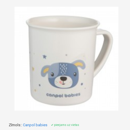
Zīmols::
Canpol babies
✔ pieejams uz vietas