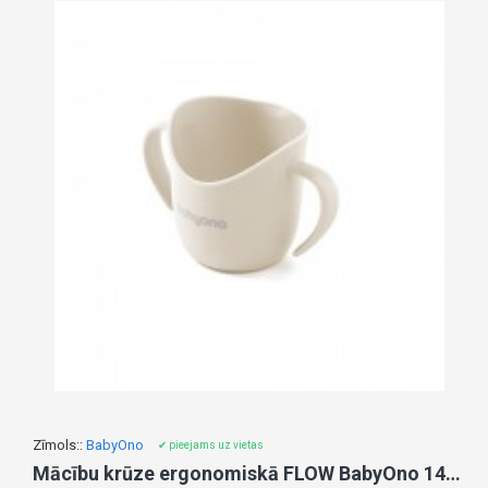
Zīmols::
BabyOno
✔ pieejams uz vietas
Mācību krūze ergonomiskā FLOW BabyOno 1463/09 beige