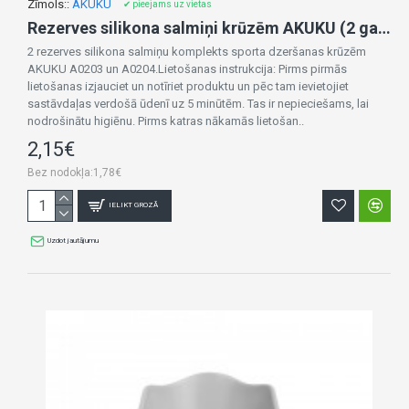
Zīmols::
AKUKU
✔ pieejams uz vietas
Rezerves silikona salmiņi krūzēm AKUKU (2 gab.) A0201
2 rezerves silikona salmiņu komplekts sporta dzeršanas krūzēm
AKUKU A0203 un A0204.Lietošanas instrukcija: Pirms pirmās
lietošanas izjauciet un notīriet produktu un pēc tam ievietojiet
sastāvdaļas verdošā ūdenī uz 5 minūtēm. Tas ir nepieciešams, lai
nodrošinātu higiēnu. Pirms katras nākamās lietošan..
2,15€
Bez nodokļa:1,78€
IELIKT GROZĀ
Uzdot jautājumu