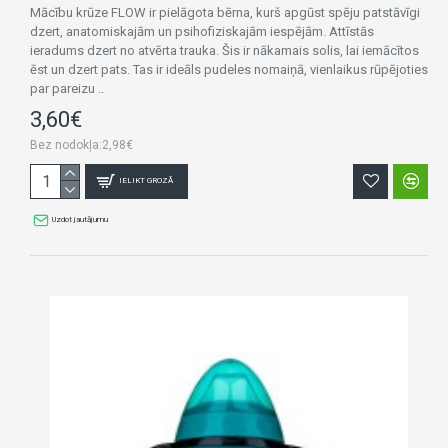
Mācību krūze FLOW ir pielāgota bērna, kurš apgūst spēju patstāvīgi
dzert, anatomiskajām un psihofiziskajām iespējām. Attīstās
ieradums dzert no atvērta trauka. Šis ir nākamais solis, lai iemācītos
ēst un dzert pats. Tas ir ideāls pudeles nomaiņā, vienlaikus rūpējoties
par pareizu ..
3,60€
Bez nodokļa:2,98€
IELIKT GROZĀ
Uzdot jautājumu