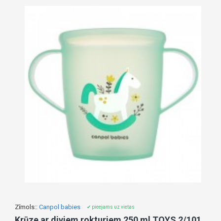
Zīmols::
Canpol babies
✔ pieejams uz vietas
Krūze ar diviem rokturiem 250 ml TOYS 2/101 green