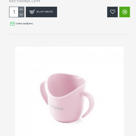
Bez nodokļa:2,89€
IELIKT GROZĀ
Uzdot jautājumu