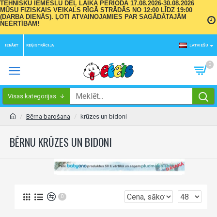
TEHNISKU IEMESLU DĒĻ LAIKA PERIODĀ 17.08.2026-30.08.2026
MŪSU FIZISKAIS VEIKALS RĪGĀ STRĀDĀS NO 12:00 LĪDZ 19:00
(DARBA DIENĀS). ĻOTI ATVAINOJAMIES PAR SAGĀDĀTAJĀM
NEĒRTĪBĀM!
IENĀKT
REĢISTRĀCIJA
LATVIEŠU
0
Visas kategorijas
Bērna barošana
krūzes un bidoni
BĒRNU KRŪZES UN BIDONI
0