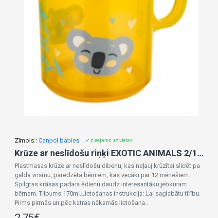
Zīmols::
Canpol babies
✔ pieejams uz vietas
Krūze ar neslīdošu riņķi EXOTIC ANIMALS 2/100 yellow
Plastmasas krūze ar neslīdošu dibenu, kas neļauj krūzītei slīdēt pa
galda virsmu, paredzēta bērniem, kas vecāki par 12 mēnešiem.
Spilgtas krāsas padara ēdienu daudz interesantāku jebkuram
bērnam. Tilpums 170ml.Lietošanas instrukcija: Lai saglabātu tīrību.
Pirms pirmās un pēc katras nākamās lietošana..
2,75€