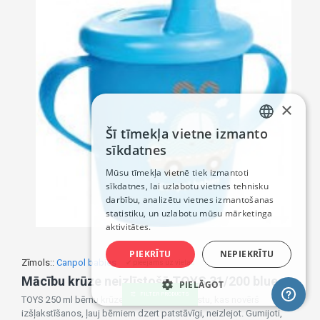
×
Šī tīmekļa vietne izmanto
LATVIAN
sīkdatnes
RUSSIAN
Mūsu tīmekļa vietnē tiek izmantoti
sīkdatnes, lai uzlabotu vietnes tehnisku
ENGLISH
darbību, analizētu vietnes izmantošanas
statistiku, un uzlabotu mūsu mārketinga
aktivitātes.
PIEKRĪTU
NEPIEKRĪTU
Zīmols::
Canpol babies
✔ pieejams uz vietas
Mācību krūze neizlīstošā TOYS 31/200 blue
PIELĀGOT
FILTER PRODUCTS
TOYS 250 ml bērnu krūze ar izturīgu pretvārstu, kas novērš
izšļakstīšanos, ļauj bērniem dzert patstāvīgi, neizlejot. Gumijoti,