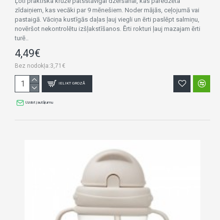
Ļoti praktiska krūze patsstāvīgai dzeršanai, kas paredzēta
zīdaiņiem, kas vecāki par 9 mēnešiem. Noder mājās, ceļojumā vai
pastaigā. Vāciņa kustīgās daļas ļauj viegli un ērti paslēpt salmiņu,
novēršot nekontrolētu izšļakstīšanos. Ērti rokturi ļauj mazajam ērti
turē..
4,49€
Bez nodokļa:3,71€
IELIKT GROZĀ
Uzdot jautājumu