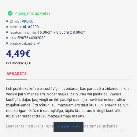
✔ pieejams uz vietas
AKUKU
Zīmols::
AL-A0203
Modelis:
16.00cm x 8.00cm x 8.00cm
Iepakojuma izmēri:
5907644002030
EAN:
✔
piegāde pakomātā::
4,49€
Bez nodokļa: 3,71€
APRAKSTS
Ļoti praktiska krūze patsstāvīgai dzeršanai, kas paredzēta zīdaiņiem, kas
vecāki par 9 mēnešiem. Noder mājās, ceļojumā vai pastaigā. Vāciņa
kustīgās daļas ļauj viegli un ērti paslēpt salmiņu, novēršot nekontrolētu
izšļakstīšanos. Ērti rokturi ļauj mazajam ērti turēt krūzi un iemācīties būt
neatkarīgam. Krūze ir caurspīdīga, tāpēc tās saturu ir viegli kontrolēt.
Krūzi var mazgāt trauku mazgājamajā mašīnā.
Lietošanas instrukcija: Turiet produktu tīru. Pirms pirmās un katras
nākamās lietošanas reizes izmazgājiet krūzi un tās sastāvdaļas siltā