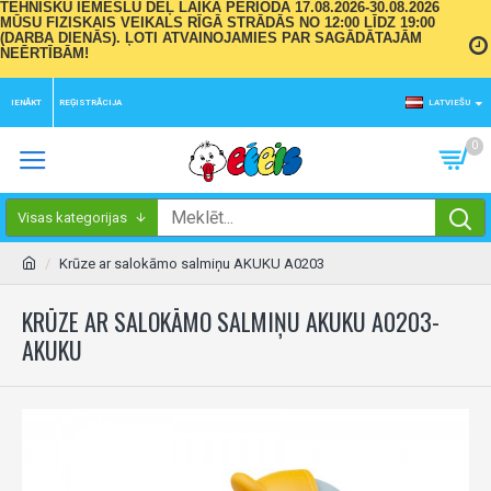
TEHNISKU IEMESLU DĒĻ LAIKA PERIODĀ 17.08.2026-30.08.2026
MŪSU FIZISKAIS VEIKALS RĪGĀ STRĀDĀS NO 12:00 LĪDZ 19:00
(DARBA DIENĀS). ĻOTI ATVAINOJAMIES PAR SAGĀDĀTAJĀM
NEĒRTĪBĀM!
IENĀKT
REĢISTRĀCIJA
LATVIEŠU
0
Visas kategorijas
Krūze ar salokāmo salmiņu AKUKU A0203
KRŪZE AR SALOKĀMO SALMIŅU AKUKU A0203-
AKUKU