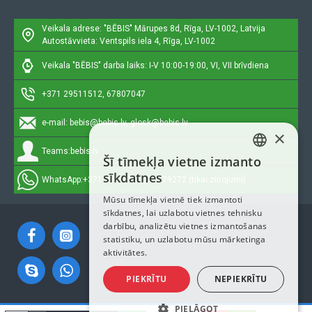
Veikala adrese: "BĒBIS"
Mārupes 8d, Rīga, LV-1002, Latvija
Autostāvvieta: Ventspils iela 4, Rīga, LV-1002
Veikala "BĒBIS" darba laiks: I-V 10:00-19:00, VI, VII brīvdiena
+371 29511512, 67807047
e-mail:
bebis@bebis.lv, glosk@bebis.lv
×
Teams:
bebis.lv
Šī tīmekļa vietne izmanto
LATVIAN
sīkdatnes
WhatsApp:
+371 29511512, 20579272 (tikai ziņojumi)
RUSSIAN
Mūsu tīmekļa vietnē tiek izmantoti
sīkdatnes, lai uzlabotu vietnes tehnisku
ENGLISH
darbību, analizētu vietnes izmantošanas
statistiku, un uzlabotu mūsu mārketinga
aktivitātes.
PIEKRĪTU
NEPIEKRĪTU
PIELĀGOT
Autortiesības © 2023, Bebis.lv, Visas tiesības aizsargātas