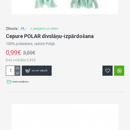
Zīmols::
-PL-
✔ pieejams uz vietas
Cepure POLAR divslāņu-izpārdošana
100% poliesters, ražots Polijā...
0,99€
3,00€
Bez nodokļa:0,82€
IELIKT GROZĀ
Uzdot jautājumu