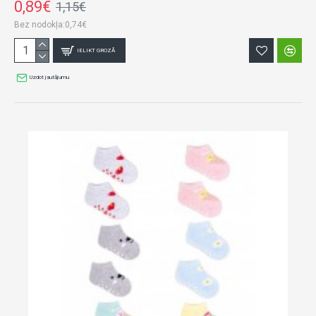
0,89€
1,15€
Bez nodokļa:0,74€
IELIKT GROZĀ
Uzdot jautājumu