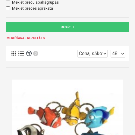
Meklēt preču apakšgrupās
Meklēt preces aprakstā
MEKLĒT
MEKLĒŠANAS REZULTĀTS
0