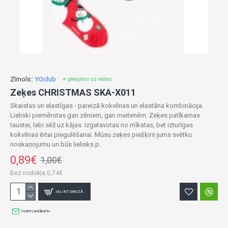
Zīmols::
YOclub
✔ pieejams uz vietas
Zeķes CHRISTMAS SKA-X011
Skaistas un elastīgas - pareizā kokvilnas un elastāna kombinācija.
Lieliski piemērotas gan zēniem, gan meitenēm. Zeķes patīkamas
taustei, labi sēž uz kājas. Izgatavotas no mīkstas, bet izturīgas
kokvilnas ērtai piegulēšanai. Mūsu zeķes piešķirs jums svētku
noskaņojumu un būs lielisks p..
0,89€
1,00€
Bez nodokļa:0,74€
IELIKT GROZĀ
Uzdot jautājumu