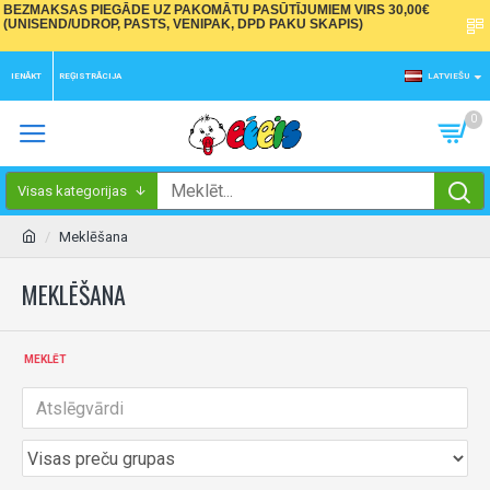
BEZMAKSAS PIEGĀDE UZ PAKOMĀTU PASŪTĪJUMIEM VIRS 30,00€
(UNISEND/UDROP, PASTS, VENIPAK, DPD PAKU SKAPIS)
IENĀKT
REĢISTRĀCIJA
LATVIEŠU
0
Visas kategorijas
Meklēšana
MEKLĒŠANA
MEKLĒT