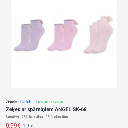
Zīmols::
YOclub
✔ pieejams uz vietas
Zeķes ar spārniņiem ANGEL SK-68
Sastāvs : 75% kokvilna , 25 % elastāns..
0,99€
1,95€