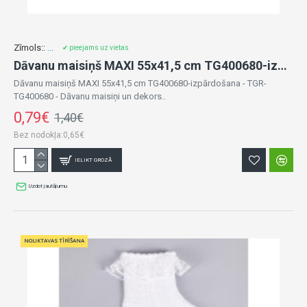
Zīmols::
...
✔ pieejams uz vietas
Dāvanu maisiņš MAXI 55x41,5 cm TG400680-izpārdošana
Dāvanu maisiņš MAXI 55x41,5 cm TG400680-izpārdošana - TGR-
TG400680 - Dāvanu maisiņi un dekors..
0,79€
1,40€
Bez nodokļa:0,65€
IELIKT GROZĀ
Uzdot jautājumu
NOLIKTAVAS TĪRĪŠANA