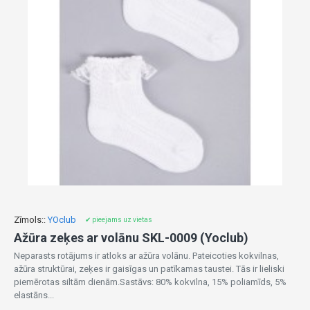
Zīmols::
YOclub
✔ pieejams uz vietas
Ažūra zeķes ar volānu SKL-0009 (Yoclub)
Neparasts rotājums ir atloks ar ažūra volānu. Pateicoties kokvilnas,
ažūra struktūrai, zeķes ir gaisīgas un patīkamas taustei. Tās ir lieliski
piemērotas siltām dienām.Sastāvs: 80% kokvilna, 15% poliamīds, 5%
elastāns...