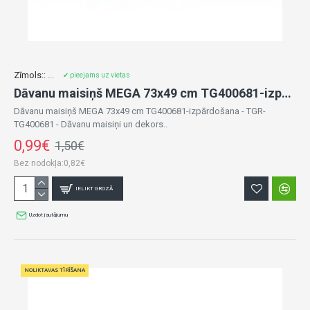
Zīmols::
...
✔ pieejams uz vietas
Dāvanu maisiņš MEGA 73x49 cm TG400681-izpārdošana
Dāvanu maisiņš MEGA 73x49 cm TG400681-izpārdošana - TGR-
TG400681 - Dāvanu maisiņi un dekors..
0,99€
1,50€
Bez nodokļa:0,82€
IELIKT GROZĀ
Uzdot jautājumu
NOLIKTAVAS TĪRĪŠANA