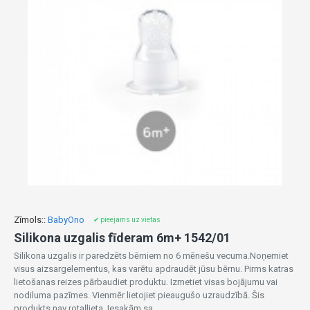
Zīmols::
BabyOno
✔ pieejams uz vietas
Silikona uzgalis fīderam 6m+ 1542/01
Silikona uzgalis ir paredzēts bērniem no 6 mēnešu vecuma.Noņemiet
visus aizsargelementus, kas varētu apdraudēt jūsu bērnu. Pirms katras
lietošanas reizes pārbaudiet produktu. Izmetiet visas bojājumu vai
nodiluma pazīmes. Vienmēr lietojiet pieaugušo uzraudzībā. Šis
produkts nav rotaļlieta. Iesakām sa..