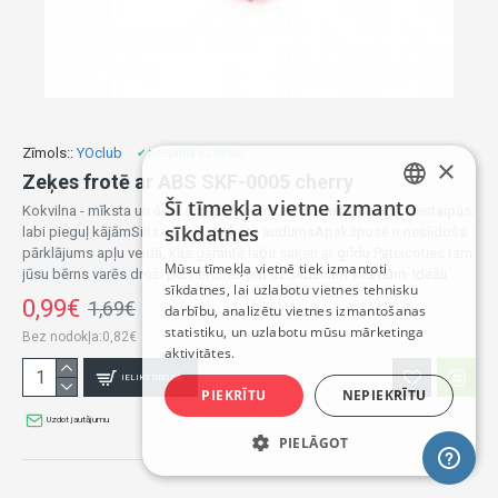
Zīmols::
YOclub
✔ pieejams uz vietas
×
Zeķes frotē ar ABS SKF-0005 cherry
Šī tīmekļa vietne izmanto
Kokvilna - mīksta un ādai draudzīgaPotītes modelisElastīga, nestaipās,
LATVIAN
sīkdatnes
labi pieguļ kājāmSilts un mīksts frote audumsApakšpusē ir neslīdošs
RUSSIAN
pārklājums apļu veidā, kas garantē labu saķeri ar grīdu.Pateicoties tam,
Mūsu tīmekļa vietnē tiek izmantoti
jūsu bērns varēs droši pārvietoties pat uz slidenām virsmām. Ideāli..
sīkdatnes, lai uzlabotu vietnes tehnisku
ENGLISH
0,99€
1,69€
darbību, analizētu vietnes izmantošanas
statistiku, un uzlabotu mūsu mārketinga
Bez nodokļa:0,82€
aktivitātes.
IELIKT GROZĀ
PIEKRĪTU
NEPIEKRĪTU
Uzdot jautājumu
PIELĀGOT