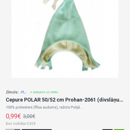
Zīmols::
-PL-
✔ pieejams uz vietas
Cepure POLAR 50/52 сm Prohan-2061 (divslāņu)-izpārdošana
100% poliesters (flīsa audums), ražots Polijā...
0,99€
3,00€
Bez nodokļa:0,82€