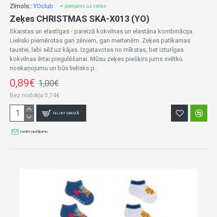
Zīmols::
YOclub
✔ pieejams uz vietas
Zeķes CHRISTMAS SKA-X013 (YO)
Skaistas un elastīgas - pareizā kokvilnas un elastāna kombinācija.
Lieliski piemērotas gan zēniem, gan meitenēm. Zeķes patīkamas
taustei, labi sēž uz kājas. Izgatavotas no mīkstas, bet izturīgas
kokvilnas ērtai piegulēšanai. Mūsu zeķes piešķirs jums svētku
noskaņojumu un būs lielisks p..
0,89€
1,00€
Bez nodokļa:0,74€
IELIKT GROZĀ
Uzdot jautājumu