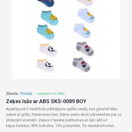
Zīmols::
YOclub
✔ pieejams uz vietas
Zeķes īsās ar ABS SKS-0089 BOY
Apakšpusē ir neslīdošs pārklājums aplīšu veidā, kas garantē labu
saķeri ar grīdu. Pateicoties tam, bērns varēs droši pārvietoties pat uz
slidenām virsmām. Zeķes ir taustei patīkamas un labi sēž uz
kājas.Sastāvs: 80% kokvilna, 15% poliamīds, 5% elastānsYoclub..