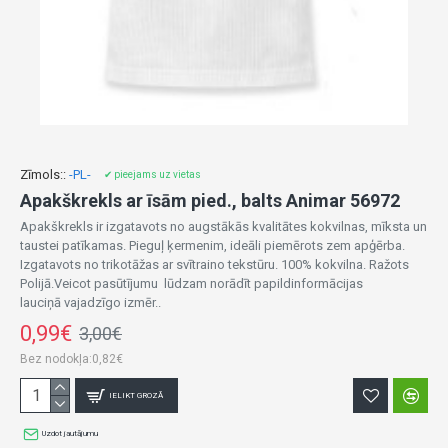
Zīmols::
-PL-
✔ pieejams uz vietas
Apakškrekls ar īsām pied., balts Animar 56972
Apakškrekls ir izgatavots no augstākās kvalitātes kokvilnas, mīksta un
taustei patīkamas. Pieguļ ķermenim, ideāli piemērots zem apģērba.
Izgatavots no trikotāžas ar svītraino tekstūru. 100% kokvilna. Ražots
Polijā.Veicot pasūtījumu lūdzam norādīt papildinformācijas
lauciņā vajadzīgo izmēr..
0,99€
3,00€
Bez nodokļa:0,82€
IELIKT GROZĀ
Uzdot jautājumu