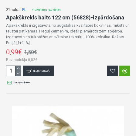
Zīmols::
-PL-
✔ pieejams uz vietas
Apakškrekls balts 122 cm (56828)-izpārdošana
Apakškrekls ir izgatavots no augstākās kvalitātes kokvilnas, mīksta un
taustei patīkamas. Pieguļ ķermenim, ideāli piemērots zem apģērba.
Izgatavots no trikotāžas ar svītraino tekstūru. 100% kokvilna. Ražots
Polijā.[1+1=%]..
0,99€
1,50€
Bez nodokļa:0,82€
IELIKT GROZĀ
Uzdot jautājumu