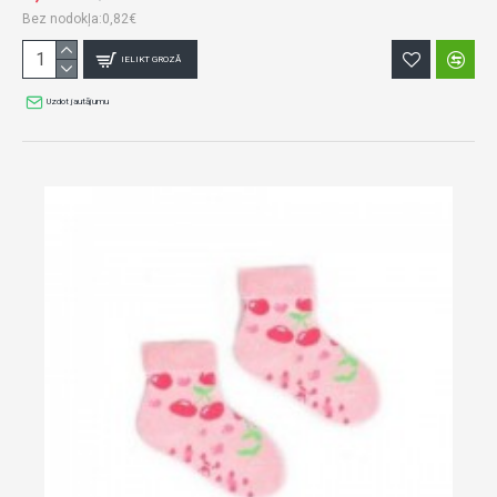
Bez nodokļa:0,82€
IELIKT GROZĀ
Uzdot jautājumu