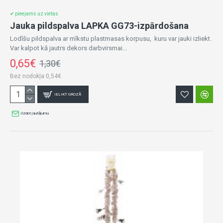
✔ pieejams uz vietas
Jauka pildspalva LAPKA GG73-izpārdošana
Lodīšu pildspalva ar mīkstu plastmasas korpusu, kuru var jauki izliekt.
Var kalpot kā jautrs dekors darbvirsmai...
0,65€
1,30€
Bez nodokļa:0,54€
IELIKT GROZĀ
Uzdot jautājumu