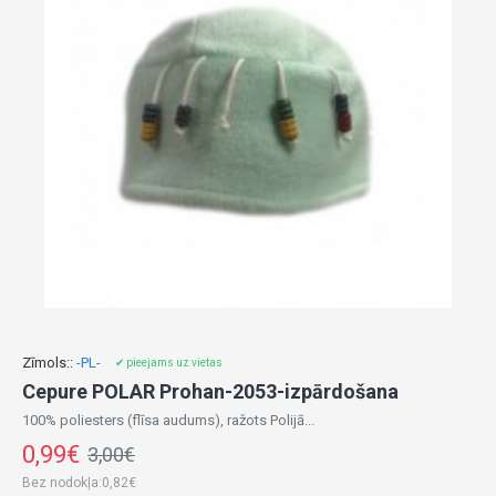
Zīmols::
-PL-
✔ pieejams uz vietas
Cepure POLAR Prohan-2053-izpārdošana
100% poliesters (flīsa audums), ražots Polijā...
0,99€
3,00€
Bez nodokļa:0,82€