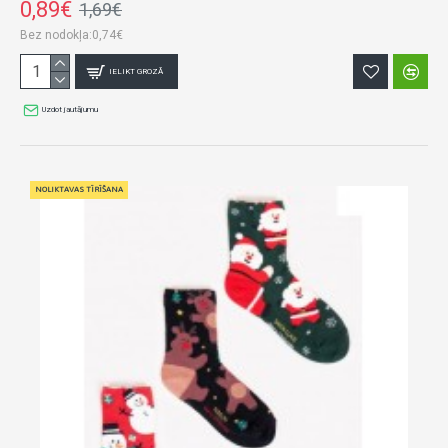
0,89€
1,69€
Bez nodokļa:0,74€
IELIKT GROZĀ
Uzdot jautājumu
NOLIKTAVAS TĪRĪŠANA