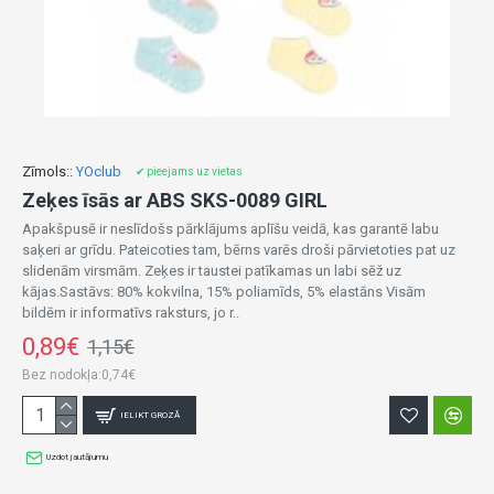
Zīmols::
YOclub
✔ pieejams uz vietas
Zeķes īsās ar ABS SKS-0089 GIRL
Apakšpusē ir neslīdošs pārklājums aplīšu veidā, kas garantē labu
saķeri ar grīdu. Pateicoties tam, bērns varēs droši pārvietoties pat uz
slidenām virsmām. Zeķes ir taustei patīkamas un labi sēž uz
kājas.Sastāvs: 80% kokvilna, 15% poliamīds, 5% elastāns Visām
bildēm ir informatīvs raksturs, jo r..
0,89€
1,15€
Bez nodokļa:0,74€
IELIKT GROZĀ
Uzdot jautājumu