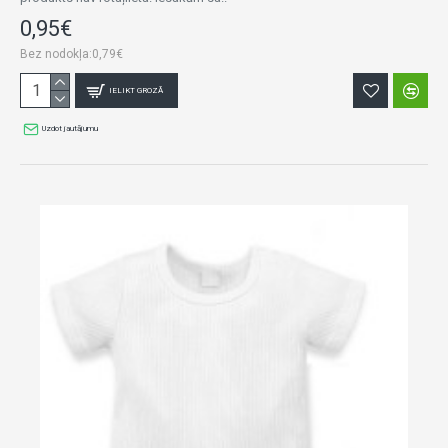
0,95€
Bez nodokļa:0,79€
IELIKT GROZĀ
Uzdot jautājumu