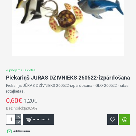
✔ pieejams uz vietas
Piekariņš JŪRAS DZĪVNIEKS 260522-izpārdošana
Piekariņš JŪRAS DZĪVNIEKS 260522-izpārdošana - GLO-260522 - citas
rotaļlietas..
0,60€
1,20€
Bez nodokļa:0,50€
IELIKT GROZĀ
Uzdot jautājumu