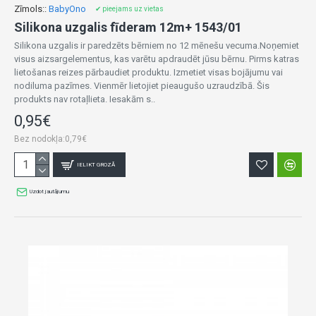
Zīmols::
BabyOno
✔ pieejams uz vietas
Silikona uzgalis fīderam 12m+ 1543/01
Silikona uzgalis ir paredzēts bērniem no 12 mēnešu vecuma.Noņemiet
visus aizsargelementus, kas varētu apdraudēt jūsu bērnu. Pirms katras
lietošanas reizes pārbaudiet produktu. Izmetiet visas bojājumu vai
nodiluma pazīmes. Vienmēr lietojiet pieaugušo uzraudzībā. Šis
produkts nav rotaļlieta. Iesakām s..
0,95€
Bez nodokļa:0,79€
IELIKT GROZĀ
Uzdot jautājumu