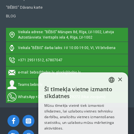
"BĒBIS" Dāvanu karte
BLOG
Veikala adrese: "BĒBIS"
Mārupes 8d, Rīga, LV-1002, Latvija
Autostāvvieta: Ventspils iela 4, Rīga, LV-1002
Veikala "BĒBIS" darba laiks: I-V 10:00-19:00, VI, VII brīvdiena
+371 29511512, 67807047
e-mail:
bebis@bebis.lv, glosk@bebis.lv
×
Teams:
bebis.lv
Šī tīmekļa vietne izmanto
LATVIAN
sīkdatnes
WhatsApp:
+371 29511512, 20579272 (tikai ziņojumi)
RUSSIAN
Mūsu tīmekļa vietnē tiek izmantoti
sīkdatnes, lai uzlabotu vietnes tehnisku
ENGLISH
darbību, analizētu vietnes izmantošanas
statistiku, un uzlabotu mūsu mārketinga
aktivitātes.