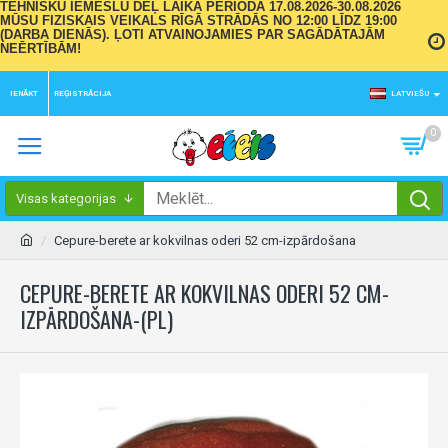
TEHNISKU IEMESLU DĒĻ LAIKA PERIODĀ 17.08.2026-30.08.2026
MŪSU FIZISKAIS VEIKALS RĪGĀ STRĀDĀS NO 12:00 LĪDZ 19:00
(DARBA DIENĀS). ĻOTI ATVAINOJAMIES PAR SAGĀDĀTAJĀM
NEĒRTĪBĀM!
IENĀKT
REĢISTRĀCIJA
LATVIEŠU
0
Visas kategorijas
Cepure-berete ar kokvilnas oderi 52 cm-izpārdošana
CEPURE-BERETE AR KOKVILNAS ODERI 52 CM-
IZPĀRDOŠANA-(PL)