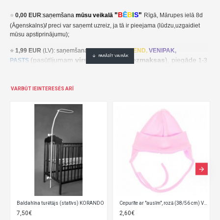
"
B
Ē
B
I
S
"
⭐
0,00 EUR
:
saņemšana
mūsu veikalā
Rīgā, Mārupes ielā 8d
(Āgenskalns)
/
preci var saņemt uzreiz, ja tā ir pieejama (lūdzu,uzgaidiet
mūsu apstiprinājumu);
⭐
1,99 EUR
(LV): saņemšana pakomātā
UNI
SEND,
VENIPAK,
(pasūtījumam
virs 30,00 EUR- bezmaksas
), piegāde
PASTS
1-3
darba dienu laikā;
⭐
2,49 EUR
(LT, EE): saņemšana pakomātā
UNI
SEND,
Udrop
,
VARBŪT IEINTERESĒS ARĪ
, piegāde
LPExpress
2-5 darba dienu laikā;
EE:
2,49 EUR kättesaamine pakiautomaadis UNISEND, Udrop,
kohaletoimetamine 2-5 tööpäeva jooksul;
LT: 2,49 EUR gavimas siuntų automate UNISEND, Udrop, LPExpress,
pristatymas per 2–5 darbo dienas;
(pasūtījumam
virs
⭐ 3
,50 EUR
(LV): saņemšana
DPD
Paku Skapis
30,00 EUR- bezmaksas
), piegāde
1-3 darba dienu laikā;
⭐
??? EUR: KURJERS
- cena ir atkarīga no preču svara un izmēriem. Pēc
pasūtījuma saņemšanas mēs aprēķināsim un paziņosim kurjera piegādes
Baldahīna turētājs (statīvs) KORANDO
Cepurīte ar "ausīm", rozā (38/56 cm) V4600
cenu/ piegāde notiek 1-3 darba dienu laikā.
7,50€
2,60€