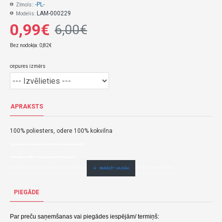
-PL-
Zīmols::
LAM-000229
Modelis:
0,99€
6,00€
Bez nodokļa: 0,82€
cepures izmērs
APRAKSTS
100% poliesters, odere 100% kokvilna
Cepure-berete ar kokvilnas oderi 52 cm-izpārdošana-(PL)
0,99€ veikalā "BĒBIS" Rīgā vai bebis.lv.Pieejams(-a).
Nopirkt Cepure-berete ar kokvilnas oderi 52 cm-izpārdošana--par zemu cenu,ātri,ērti,bez gaidīšanas.Cenas no vairumtirgotāja.
PIEGĀDE
Par preču saņemšanas vai piegādes iespējām/ termiņš: