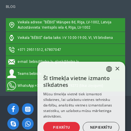
BLOG
Veikala adrese: "BĒBIS"
Mārupes 8d, Rīga, LV-1002, Latvija
Autostāvvieta: Ventspils iela 4, Rīga, LV-1002
Veikala "BĒBIS" darba laiks: I-V 10:00-19:00, VI, VII brīvdiena
+371 29511512, 67807047
e-mail:
bebis@bebis.lv, glosk@bebis.lv
×
Teams:
bebis.lv
Šī tīmekļa vietne izmanto
LATVIAN
sīkdatnes
WhatsApp:
+371 29511512, 20579272 (tikai ziņojumi)
RUSSIAN
Mūsu tīmekļa vietnē tiek izmantoti
sīkdatnes, lai uzlabotu vietnes tehnisku
ENGLISH
darbību, analizētu vietnes izmantošanas
statistiku, un uzlabotu mūsu mārketinga
aktivitātes.
PIEKRĪTU
NEPIEKRĪTU