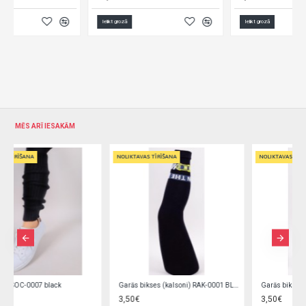
Ielikt grozā
Ielikt grozā
MĒS ARĪ IESAKĀM
NOLIKTAVAS TĪRĪŠANA
NOLIKTAVAS TĪRĪŠANA
Garās bikses (kalsoni) RAK-0001 BLACK
Garās bikses (kalsoni) RAK-0001 DARK BLUE
3,50€
3,50€