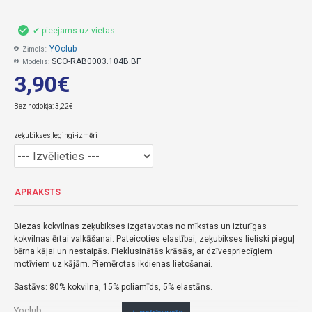
✔ pieejams uz vietas
YOclub
Zīmols::
SCO-RAB0003.104B.BF
Modelis:
3,90€
Bez nodokļa: 3,22€
zeķubikses,legingi-izmēri
APRAKSTS
Biezas kokvilnas zeķubikses izgatavotas no mīkstas un izturīgas
kokvilnas ērtai valkāšanai. Pateicoties elastībai, zeķubikses lieliski pieguļ
bērna kājai un nestaipās. Pieklusinātās krāsās, ar dzīvespriecīgiem
motīviem uz kājām. Piemērotas ikdienas lietošanai.
Sastāvs: 80% kokvilna, 15% poliamīds, 5% elastāns.
Yoclub