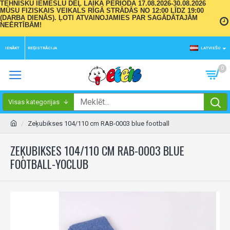
TEHNISKU IEMESLU DĒĻ LAIKA PERIODĀ 17.08.2026-30.08.2026
MŪSU FIZISKAIS VEIKALS RĪGĀ STRĀDĀS NO 12:00 LĪDZ 19:00
(DARBA DIENĀS). ĻOTI ATVAINOJAMIES PAR SAGĀDĀTAJĀM
NEĒRTĪBĀM!
IENĀKT
REĢISTRĀCIJA
LATVIEŠU
0
Visas kategorijas
Zeķubikses 104/110 cm RAB-0003 blue football
ZEĶUBIKSES 104/110 CM RAB-0003 BLUE
FOOTBALL-YOCLUB