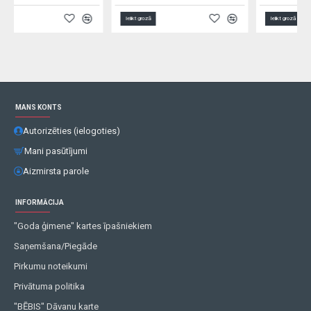
Ielikt grozā
Ielikt grozā
MANS KONTS
Autorizēties (ielogoties)
Mani pasūtījumi
Aizmirsta parole
INFORMĀCIJA
"Goda ģimene" kartes īpašniekiem
Saņemšana/Piegāde
Pirkumu noteikumi
Privātuma politika
"BĒBIS" Dāvanu karte