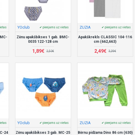
YOclub
ZUZIA
ietas
✔ pieejams uz vietas
✔ pieejams uz vietas
BMC-
Zēnu apakšbikses 1 gab. BMC-
Apakškrekls CLASSIC 104-116
0035 122-128 cm
cm (662,663)
1,89€
2,49€
2,50€
3,39€
YOclub
ZUZIA
ietas
✔ pieejams uz vietas
✔ pieejams uz vietas
MC-24
Zēnu apakšbikses 3 gab. MC-25
Bērnu pidžama Dino 86 cm (630)