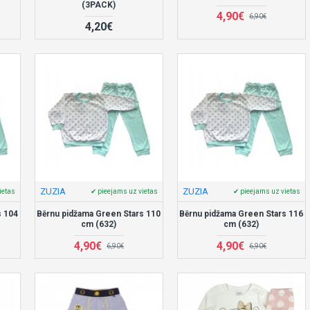
(3PACK)
4,90€
6,90€
4,20€
ZUZIA
ZUZIA
ietas
✔ pieejams uz vietas
✔ pieejams uz vietas
s 104
Bērnu pidžama Green Stars 110
Bērnu pidžama Green Stars 116
cm (632)
cm (632)
4,90€
4,90€
6,90€
6,90€