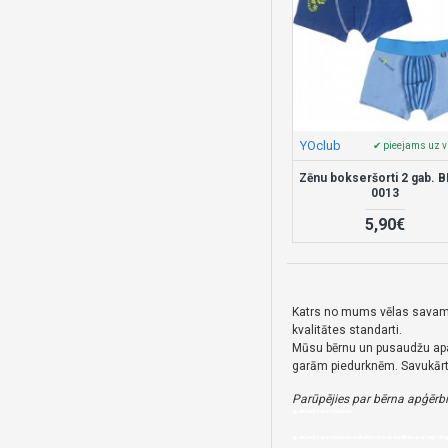
YOclub
✔ pieejams uz v
Zēnu bokseršorti 2 gab. 
0013
5,90€
Katrs no mums vēlas savam b
kvalitātes standarti.
Mūsu bērnu un pusaudžu apakš
garām piedurknēm. Savukārt 
Parūpējies par bērna apģērbie
apakšveļa un pidžamas
apakšveļa un pidžamas veikalā bebis.lv-kvalitāte par saprātī