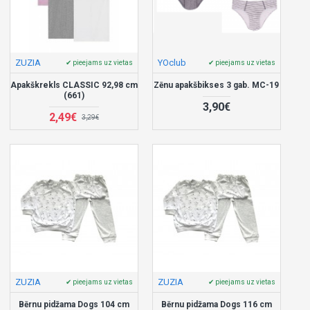
ZUZIA
YOclub
✔ pieejams uz vietas
✔ pieejams uz vietas
Apakškrekls CLASSIC 92,98 cm
Zēnu apakšbikses 3 gab. MC-19
(661)
3,90€
2,49€
3,29€
ZUZIA
ZUZIA
✔ pieejams uz vietas
✔ pieejams uz vietas
Bērnu pidžama Dogs 104 cm
Bērnu pidžama Dogs 116 cm