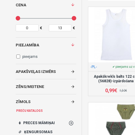
CENA
€
€
PIEEJAMĪBA
pieejams
-PL-
✔ pieejams uz v
APAKŠVEĻAS IZMĒRS
Apakškrekls balts 122 
(56828)-izpārdošana
ZĒNS/MEITENE
0,99€
1,50€
ZĪMOLS
PREČU KATALOGS
PRECES MĀMIŅAI
ĶENGURSOMAS