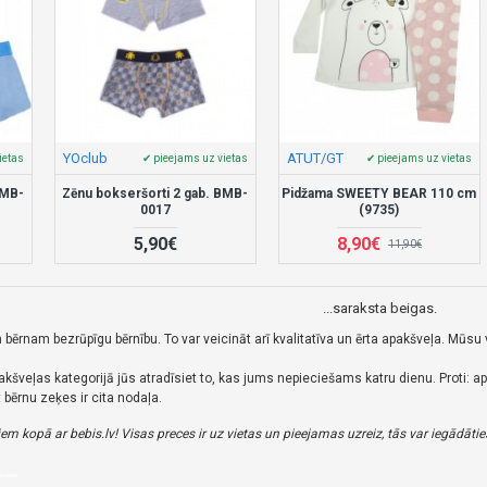
YOclub
ATUT/GT
ietas
✔ pieejams uz vietas
✔ pieejams uz vietas
BMB-
Zēnu bokseršorti 2 gab. BMB-
Pidžama SWEETY BEAR 110 cm
0017
(9735)
5,90€
8,90€
11,90€
...saraksta beigas.
ērnam bezrūpīgu bērnību. To var veicināt arī kvalitatīva un ērta apakšveļa. Mū
veļas kategorijā jūs atradīsiet to, kas jums nepieciešams katru dienu. Proti: ap
bērnu zeķes ir cita nodaļa.
m kopā ar bebis.lv! Visas preces ir uz vietas un pieejamas uzreiz, tās var iegādāties
gu cenu