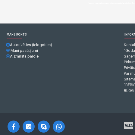
Katrs no mums vēlas savam bērnam bezrūpīgu bērnību. To var v
MANS KONTS
INFOR
Autorizēties (ielogoties)
Kontak
Mani pasūtījumi
"Goda
Aizmirsta parole
Saņem
Pirku
Privāt
Par m
Sitema
"BĒBIS
BLOG