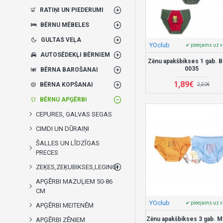
RATIŅI UN PIEDERUMI
BĒRNU MĒBELES
GULTAS VEĻA
YOclub
✔ pieejams uz v
AUTOSĒDEKĻI BĒRNIEM
Zēnu apakšbikses 1 gab. 
0035
BĒRNA BAROŠANAI
1,89€
BĒRNA KOPŠANAI
2,50€
BĒRNU APĢĒRBI
CEPURES, GALVAS SEGAS
CIMDI UN DŪRAIŅI
ŠALLES UN LĪDZĪGAS
PRECES
ZEĶES,ZEĶUBIKSES,LEGINGI
APĢĒRBI MAZUĻIEM 50-86
CM
YOclub
✔ pieejams uz v
APĢĒRBI MEITENĒM
Zēnu apakšbikses 3 gab. 
APĢĒRBI ZĒNIEM