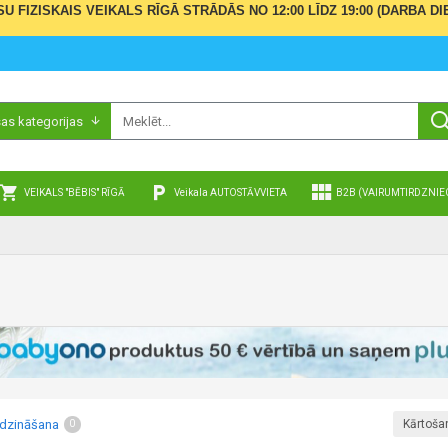
ŪSU FIZISKAIS VEIKALS RĪGĀ STRĀDĀS NO 12:00 LĪDZ 19:00 (DARBA
sas kategorijas
VEIKALS "BĒBIS" RĪGĀ
Veikala AUTOSTĀVVIETA
B2B (VAIRUMTIRDZNIE
īdzināšana
Kārtoša
0