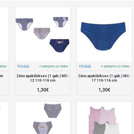
YOclub
YOclub
ietas
✔ pieejams uz vietas
✔ pieejams uz vietas
cm
Zēnu apakšbikses (1 gab.) MC-
Zēnu apakšbikses (1 gab.) MC-
12 110-116 cm
17 110-116 cm
1,30€
1,30€