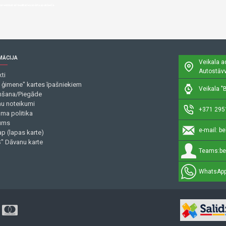
eicināt arī kvalitatīva un ērta apakšveļa.
MĀCIJA
Veikala a
Autostāvv
ti
 ģimene" kartes īpašniekiem
Veikala "B
šana/Piegāde
mu noteikumi
+371 295
uma politika
ums
e-mail:
be
p (lapas karte)
" Dāvanu karte
Teams:
be
WhatsApp