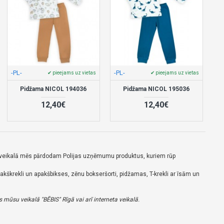
-PL-
-PL-
✔ pieejams uz vietas
✔ pieejams uz vietas
Pidžama NICOL 194036
Pidžama NICOL 195036
12,40€
12,40€
su veikalā mēs pārdodam Polijas uzņēmumu produktus, kuriem rūp
akškrekli un apakšbikses, zēnu bokseršorti, pidžamas, T-krekli ar īsām un
 mūsu veikalā "BĒBIS" Rīgā vai arī interneta veikalā.