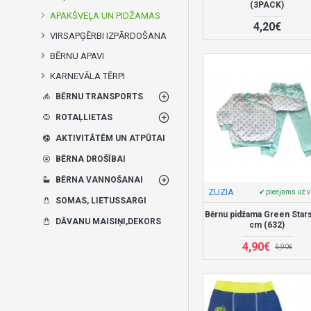
(3PACK)
APAKŠVEĻA UN PIDŽAMAS
4,20€
VIRSAPĢĒRBI IZPĀRDOŠANA
BĒRNU APAVI
KARNEVĀLA TĒRPI
BĒRNU TRANSPORTS
ROTAĻLIETAS
AKTIVITĀTĒM UN ATPŪTAI
BĒRNA DROŠĪBAI
BĒRNA VANNOŠANAI
ZUZIA
✔ pieejams uz v
SOMAS, LIETUSSARGI
Bērnu pidžama Green Star
DĀVANU MAISIŅI,DEKORS
cm (632)
4,90€
6,90€