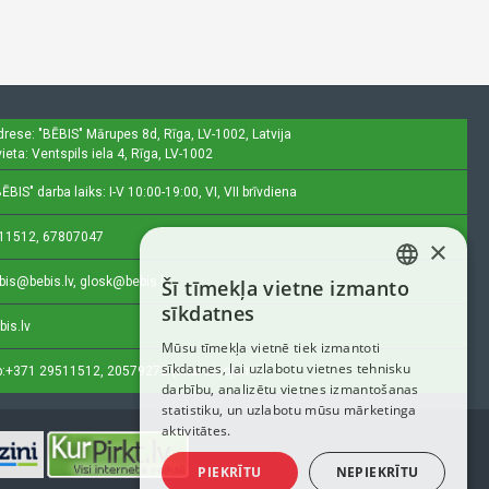
drese: "BĒBIS"
Mārupes 8d, Rīga, LV-1002, Latvija
ieta: Ventspils iela 4, Rīga, LV-1002
ĒBIS" darba laiks: I-V 10:00-19:00, VI, VII brīvdiena
11512, 67807047
×
bis@bebis.lv, glosk@bebis.lv
Šī tīmekļa vietne izmanto
LATVIAN
sīkdatnes
bis.lv
RUSSIAN
Mūsu tīmekļa vietnē tiek izmantoti
sīkdatnes, lai uzlabotu vietnes tehnisku
ENGLISH
:
+371 29511512, 20579272 (tikai ziņojumi)
darbību, analizētu vietnes izmantošanas
statistiku, un uzlabotu mūsu mārketinga
aktivitātes.
PIEKRĪTU
NEPIEKRĪTU