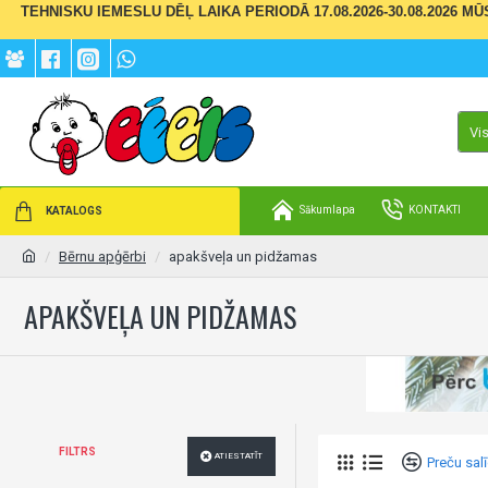
TEHNISKU IEMESLU DĒĻ LAIKA PERIODĀ 17.08.2026-30.08.2026 M
Vi
Sākumlapa
KONTAKTI
KATALOGS
Bērnu apģērbi
apakšveļa un pidžamas
APAKŠVEĻA UN PIDŽAMAS
FILTRS
ATIESTATĪT
Preču sal