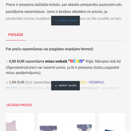
Prece ir pieejama dažādās krāsās, par aktuālo pieejamību paziņosim pēc
pasūtījuma saņemšanas. Jums ir tiesības atteikties no preces, ja
piedāvātās krāsas neatbilst vēlmēm. Preces krāsa var tikt nosūtīta arī pēc
nejaušības principa, ja vien nav panākta cita vienošanās.
Attēliem ir
ilustratīvs raksturs un tie var atšķirties no faktiskā piedāvājuma.
PIEGĀDE
Apakškrekls CLASSIC 104-116 cm (662,663)-ZUZIA
2,49€ veikalā "BĒBIS" Rīgā vai bebis.lv.Pieejams(-a).
Par preču saņemšanas vai piegādes iespējām/ termiņš:
Nopirkt Apakškrekls CLASSIC 104-116 cm,dažādas krāsas (662,663)--par zemu cenu,ātri,ērti,bez gaidīšanas.Cenas no vairumtirgotāja.
"
B
Ē
B
I
S
"
⭐
0,00 EUR
:
saņemšana
mūsu veikalā
Rīgā, Mārupes ielā 8d
(Āgenskalns)
/
preci var saņemt uzreiz, ja tā ir pieejama (lūdzu,uzgaidiet
mūsu apstiprinājumu);
⭐
1,99 EUR
(LV): saņemšana pakomātā
UNI
SEND,
VENIPAK,
(pasūtījumam
virs 30,00 EUR- bezmaksas
), piegāde
PASTS
1-3
darba dienu laikā;
⭐
2,49 EUR
(LT, EE): saņemšana pakomātā
UNI
SEND,
Udrop
,
LĪDZĪGAS PRECES
, piegāde
LPExpress
2-5 darba dienu laikā;
EE:
2,49 EUR kättesaamine pakiautomaadis UNISEND, Udrop,
kohaletoimetamine 2-5 tööpäeva jooksul;