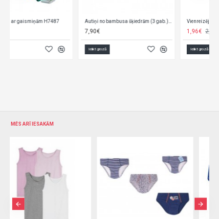
Autiņi no bambusa šķiedrām (3 gab.) 397/10
Vienreizējas apakšbikses 500/L (96 cm) 5 gab.
7,90€
1,96€
2,70€
Ielikt grozā
Ielikt grozā
MĒS ARĪ IESAKĀM