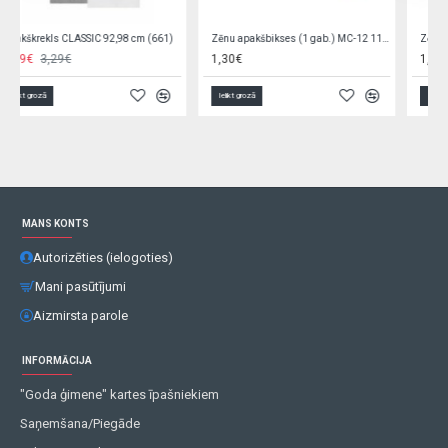
Zēnu apakšbikses (1 gab.) MC-12 110-116 cm
Zēnu apakšbikses (1 gab.) MC-17 110-116 cm
1,30€
1,30€
Ielikt grozā
Ielikt grozā
MANS KONTS
Autorizēties (ielogoties)
Mani pasūtījumi
Aizmirsta parole
INFORMĀCIJA
"Goda ģimene" kartes īpašniekiem
Saņemšana/Piegāde