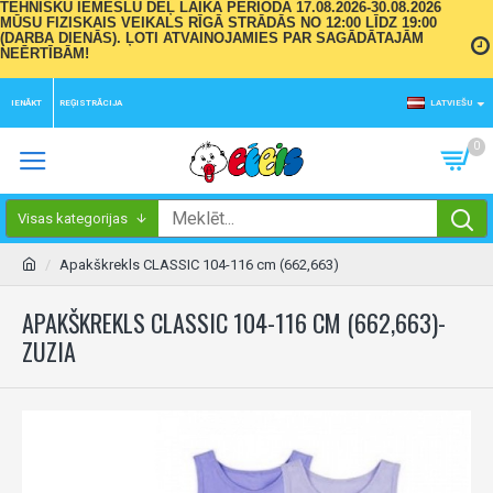
TEHNISKU IEMESLU DĒĻ LAIKA PERIODĀ 17.08.2026-30.08.2026
MŪSU FIZISKAIS VEIKALS RĪGĀ STRĀDĀS NO 12:00 LĪDZ 19:00
(DARBA DIENĀS). ĻOTI ATVAINOJAMIES PAR SAGĀDĀTAJĀM
NEĒRTĪBĀM!
IENĀKT
REĢISTRĀCIJA
LATVIEŠU
0
Visas kategorijas
Apakškrekls CLASSIC 104-116 cm (662,663)
APAKŠKREKLS CLASSIC 104-116 CM (662,663)-
ZUZIA