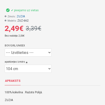
✔ pieejams uz vietas
ZUZIA
Zīmols::
ZUZ-662
Modelis:
2,49€
3,39€
Bez nodokļa: 2,06€
BOY/GIRL/UNISEX
apakšveļas izmērs
APRAKSTS
100% kokvilna . Ražots Polijā.
ZUZIA