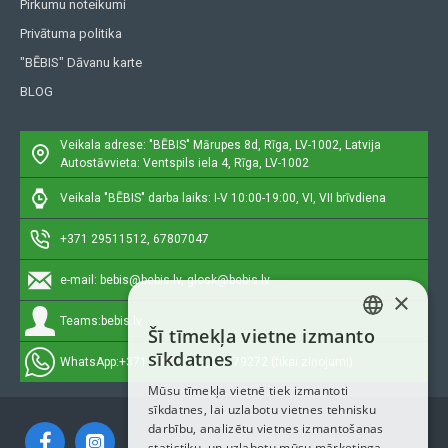
Pirkumu noteikumi
Privātuma politika
"BĒBIS" Dāvanu karte
BLOG
Veikala adrese: "BĒBIS"
Mārupes 8d, Rīga, LV-1002, Latvija
Autostāvvieta: Ventspils iela 4, Rīga, LV-1002
Veikala "BĒBIS" darba laiks: I-V 10:00-19:00, VI, VII brīvdiena
+371 29511512, 67807047
e-mail:
bebis@bebis.lv, glosk@bebis.lv
×
Teams:
bebis.lv
Šī tīmekļa vietne izmanto
LATVIAN
sīkdatnes
WhatsApp:
+371 29511512, 20579272 (tikai ziņojumi)
RUSSIAN
Mūsu tīmekļa vietnē tiek izmantoti
sīkdatnes, lai uzlabotu vietnes tehnisku
ENGLISH
darbību, analizētu vietnes izmantošanas
statistiku, un uzlabotu mūsu mārketinga