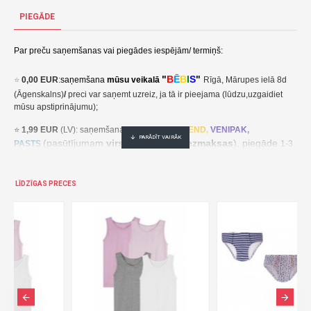
Nopirkt Zēnu apakšbikses 1 gab. BMC-0035--par zemu cenu,ātri,ērti,bez gaidīšanas.Cenas no vairumtirgotāja.
PIEGĀDE
Par preču saņemšanas vai piegādes iespējām/ termiņš:
"
B
Ē
B
I
S
"
⭐
0,00 EUR
:
saņemšana
mūsu veikalā
Rīgā, Mārupes ielā 8d
(Āgenskalns)
/
preci var saņemt uzreiz, ja tā ir pieejama (lūdzu,uzgaidiet
mūsu apstiprinājumu);
⭐
1,99 EUR
(LV): saņemšana pakomātā
UNI
SEND,
VENIPAK,
(pasūtījumam
virs 30,00 EUR- bezmaksas
), piegāde
PASTS
1-3
darba dienu laikā;
⭐
2,49 EUR
(LT, EE): saņemšana pakomātā
UNI
SEND,
Udrop
,
LĪDZĪGAS PRECES
, piegāde
LPExpress
2-5 darba dienu laikā;
EE:
2,49 EUR kättesaamine pakiautomaadis UNISEND, Udrop,
kohaletoimetamine 2-5 tööpäeva jooksul;
LT: 2,49 EUR gavimas siuntų automate UNISEND, Udrop, LPExpress,
pristatymas per 2–5 darbo dienas;
(pasūtījumam
virs
⭐ 3
,50 EUR
(LV): saņemšana
DPD
Paku Skapis
30,00 EUR- bezmaksas
), piegāde
1-3 darba dienu laikā;