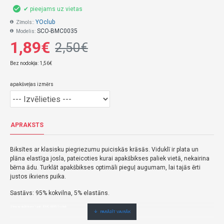
✔ pieejams uz vietas
YOclub
Zīmols::
SCO-BMC0035
Modelis:
1,89€
2,50€
Bez nodokļa: 1,56€
apakšveļas izmērs
APRAKSTS
Biksītes ar klasisku piegriezumu puiciskās krāsās. Viduklī ir plata un
plāna elastīga josla, pateicoties kurai apakšbikses paliek vietā, nekairina
bērna ādu. Turklāt apakšbikses optimāli pieguļ augumam, lai tajās ērti
justos ikviens puika.
Sastāvs: 95% kokvilna, 5% elastāns.
Zēnu apakšbikses 1 gab. BMC-0035-Yoclub
1,89€ veikalā "BĒBIS" Rīgā vai bebis.lv.Pieejams(-a).