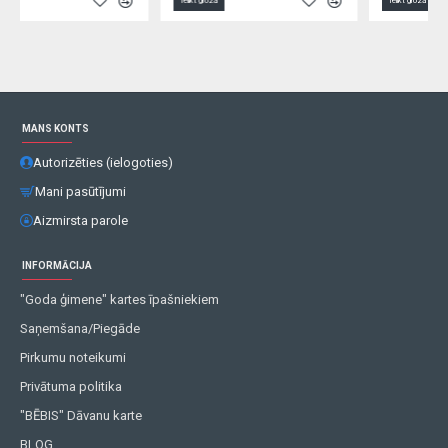
Ielikt grozā
Ielikt grozā
MANS KONTS
Autorizēties (ielogoties)
Mani pasūtījumi
Aizmirsta parole
INFORMĀCIJA
"Goda ģimene" kartes īpašniekiem
Saņemšana/Piegāde
Pirkumu noteikumi
Privātuma politika
"BĒBIS" Dāvanu karte
BLOG