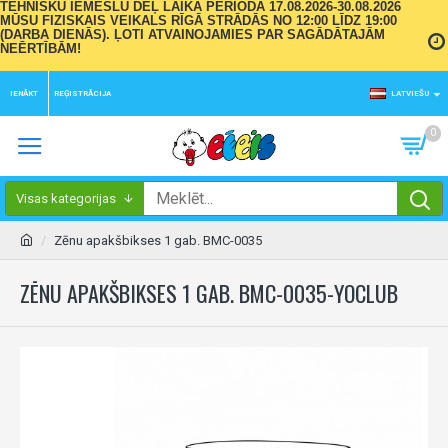
TEHNISKU IEMESLU DĒĻ LAIKA PERIODĀ 17.08.2026-30.08.2026
MŪSU FIZISKAIS VEIKALS RĪGĀ STRĀDĀS NO 12:00 LĪDZ 19:00
(DARBA DIENĀS). ĻOTI ATVAINOJAMIES PAR SAGĀDĀTAJĀM
NEĒRTĪBĀM!
IENĀKT
REĢISTRĀCIJA
LATVIEŠU
0
Visas kategorijas
Zēnu apakšbikses 1 gab. BMC-0035
ZĒNU APAKŠBIKSES 1 GAB. BMC-0035-YOCLUB