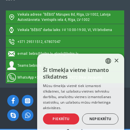
Veikala adrese: "BĒBIS"
Mārupes 8d, Rīga, LV-1002, Latvija
Autostāvvieta: Ventspils iela 4, Rīga, LV-1002
Veikala "BĒBIS" darba laiks: I-V 10:00-19:00, VI, VII brīvdiena
+371 29511512, 67807047
e-mail:
bebis@bebis.lv, glosk@bebis.lv
×
Teams:
bebis.lv
Šī tīmekļa vietne izmanto
LATVIAN
sīkdatnes
WhatsApp:
+371 29511512, 20579272 (tikai ziņojumi)
RUSSIAN
Mūsu tīmekļa vietnē tiek izmantoti
sīkdatnes, lai uzlabotu vietnes tehnisku
ENGLISH
darbību, analizētu vietnes izmantošanas
statistiku, un uzlabotu mūsu mārketinga
aktivitātes.
PIEKRĪTU
NEPIEKRĪTU