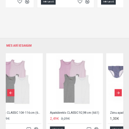
Ielikt grozā
Ielikt grozā
MĒS ARĪ IESAKĀM
Apakškrekls CLASSIC 92,98 cm (661)
Zēnu apakšbikses (1 gab.) MC-12 110-116 cm
2,49€
3,29€
1,30€