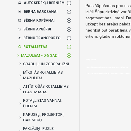
AUTOSĒDEKĻI BĒRNIEM
Pats šūpošanas process n
iztēli.Šūpuļzirdziņā var
BĒRNA BAROŠANAI
sagatavotības līmeni. Dau
BĒRNA KOPŠANAI
uzkāpt bez ārējas palīdz
BĒRNU APĢĒRBI
nedrīkst būt pārāk liela 
ērtiem, gludiem rokturie
BĒRNU TRANSPORTS
ROTAĻLIETAS
MAZUĻIEM ~0-5 GADI
zvēriņi-šūpuļi
GRABUĻI UN ZOBGRAUŽŅI
zvēriņi-šūpuļi veikalā bebis.lv-kvalitāte par saprātīgu cenu
MĪKSTĀS ROTAĻLIETAS
Zirdziņi un citi dzīvniecīņi-šūpuļi ir visu laiku mīļāka rotaļlieta
MAZUĻIEM
ATTĪSTOŠĀS ROTAĻLIETAS
PLASTMASAS
ROTAĻLIETAS VANNAI,
ŪDENIM
KARUSEĻI, PROJEKTORI,
GAISMEKĻI
PAKLĀJIŅI, PUZLE-