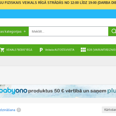
ŪSU FIZISKAIS VEIKALS RĪGĀ STRĀDĀS NO 12:00 LĪDZ 19:00 (DARBA
sas kategorijas
VEIKALS "BĒBIS" RĪGĀ
Veikala AUTOSTĀVVIETA
B2B (VAIRUMTIRDZNIE
īdzināšana
Kārtoša
0