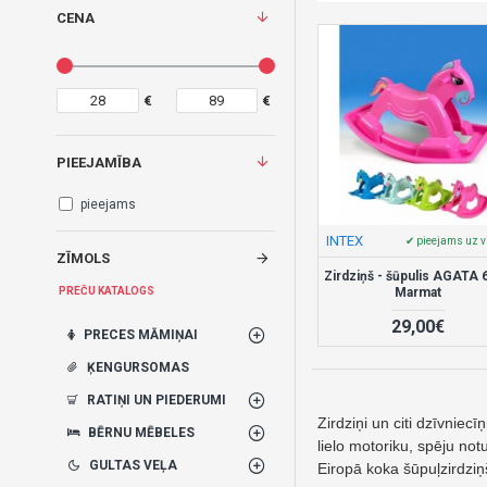
CENA
€
€
PIEEJAMĪBA
pieejams
INTEX
✔ pieejams uz v
ZĪMOLS
Zirdziņš - šūpulis AGATA 
Marmat
PREČU KATALOGS
29,00€
PRECES MĀMIŅAI
ĶENGURSOMAS
RATIŅI UN PIEDERUMI
Zirdziņi un citi dzīvniecī
BĒRNU MĒBELES
lielo motoriku, spēju not
GULTAS VEĻA
Eiropā koka šūpuļzirdziņ