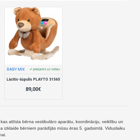
BABY MIX
✔ pieejams uz vietas
Lācītis-šūpulis PLAYTO 31565
89,00€
s”, kas attīsta bērna vestibulāro aparātu, koordināciju, veiklību un
šāda izklaide bērniem parādījās mūsu ēras 5. gadsimtā. Viduslaiku
nai.