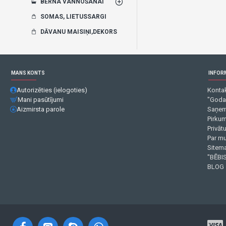
BĒRNA VANNOŠANAI
SOMAS, LIETUSSARGI
DĀVANU MAISIŅI,DEKORS
MANS KONTS
INFOR
Autorizēties (ielogoties)
Kontak
Mani pasūtījumi
"Goda
Aizmirsta parole
Saņem
Pirku
Privāt
Par m
Sitema
"BĒBIS
BLOG