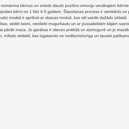
omierina bērnus un sniedz daudz pozitīvu emociju vecākajiem bērniem. S
 šūpoties bērni no 1 līdz 4-5 gadiem. Šūpošanas process ir vienkāršs 
dzi modeļi ir aprīkoti ar skaņas moduli, kas vēl vairāk dažādo izklaidi.
ības, sēdēt taisni, neizliekt mugurkaulu un ar pussaliektām kājām sasn
vai pārāk maza. Jo garākas ir slieces priekšā un aizmugurē un jo mazāks i
m, mīksto sēdekli, kas izgatavots no nodilumizturīga un taustei patīkam