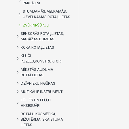
PAKLĀJIŅI
STUMJAMĀS, VELKAMĀS,
UZVELKAMĀS ROTAĻLIETAS
ZVĒRIŅI-ŠŪPUĻI
SENSORĀS ROTAĻLIETAS,
MASĀŽAS BUMBAS
KOKA ROTAĻLIETAS
KLUČI,
PUZLES,KONSTRUKTORI
MĪKSTĀS AUDUMA
ROTAĻLIETAS
DZĪVNIEKU FIGŪRAS
MUZIKĀLIE INSTRUMENTI
LELLES UN LEĻĻU
AKSESUĀRI
ROTAĻU KOSMĒTIKA,
BIŽUTĒRIJA, SKAISTUMA
LIETAS