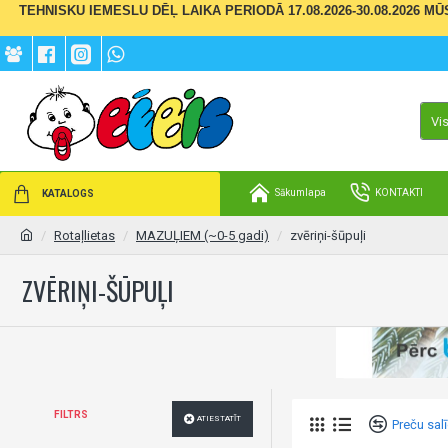
TEHNISKU IEMESLU DĒĻ LAIKA PERIODĀ 17.08.2026-30.08.2026 M
Vi
Sākumlapa
KONTAKTI
KATALOGS
Rotaļlietas
MAZUĻIEM (~0-5 gadi)
zvēriņi-šūpuļi
ZVĒRIŅI-ŠŪPUĻI
FILTRS
ATIESTATĪT
Preču sal