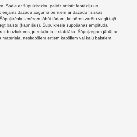
pēle ar šūpuļzirdziņu palīdz attīstīt fantāziju un
un pieejams dažāda auguma bērniem ar dažādu fiziskās
 Šūpuļkrēsla izmēram jābūt tādam, lai bērns varētu viegli tajā
iegt balstu (kāpnīšus). Šūpuļkrēsla šūpošanās amplitūda
r to izliekums, jo rotaļlieta ir stabilāka. Šūpuļzirgam jābūt ar
a materiāla, neslīdošiem ērtiem kāpšļiem vai kāju balstiem.