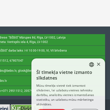
drese: "BĒBIS"
Mārupes 8d, Rīga, LV-1002, Latvija
ieta: Ventspils iela 4, Rīga, LV-1002
ĒBIS" darba laiks: I-V 10:00-19:00, VI, VII brīvdiena
11512, 67807047
×
bis@bebis.lv, glosk@bebis.lv
Šī tīmekļa vietne izmanto
LATVIAN
sīkdatnes
bis.lv
RUSSIAN
Mūsu tīmekļa vietnē tiek izmantoti
sīkdatnes, lai uzlabotu vietnes tehnisku
ENGLISH
:
+371 29511512, 20579272 (tikai ziņojumi)
darbību, analizētu vietnes izmantošanas
statistiku, un uzlabotu mūsu mārketinga
aktivitātes.