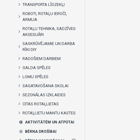
TRANSPORTA LĪDZEKĻI
ROBOTI, ROTAĻU IEROČI,
ARMIJA
ROTAĻU TEHNIKA, SADZĪVES
AKSESUĀRI
SASKRŪVĒJAMIE UN DARBA
RĪKI DIY
RADOŠIEM DARBIEM
GALDA SPĒLES
LOMU SPĒLES
SAGATAVOŠANA SKOLAI
SEZONĀLAS IZKLAIDES
CITAS ROTAĻLIETAS
ROTAĻLIETU MANTU KASTES
AKTIVITĀTĒM UN ATPŪTAI
BĒRNA DROŠĪBAI