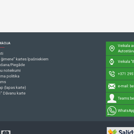
MĀCIJA
Veikala a
Autostāvv
ti
 ģimene" kartes īpašniekiem
Veikala "B
šana/Piegāde
mu noteikumi
+371 295
uma politika
ums
e-mail:
be
p (lapas karte)
" Dāvanu karte
Teams:
be
WhatsApp