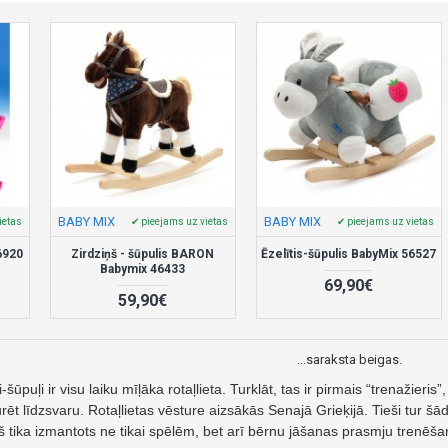
BABY MIX
BABY MIX
ietas
✔ pieejams uz vietas
✔ pieejams uz vietas
6920
Zirdziņš - šūpulis BARON
Ēzelītis-šūpulis BabyMix 56527
Babymix 46433
69,90€
59,90€
...saraksta beigas.
ņi-šūpuļi ir visu laiku mīļāka rotaļlieta. Turklāt, tas ir pirmais “trenažieri
urēt līdzsvaru. Rotaļlietas vēsture aizsākās Senajā Grieķijā. Tieši tur 
š tika izmantots ne tikai spēlēm, bet arī bērnu jāšanas prasmju trenēša