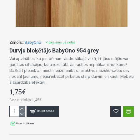
Zīmols::
BabyOno
✔ pieejams uz vietas
Durvju bloķētājs BabyOno 954 grey
Vai apzināties, ka pat bērnam visdrošākajā vietā, t.i. jūsu mājās var
gadīties situācijas, kuru rezultātā var rasties nepatīkami notikumi?
Dažkārt pietiek ar minūti neuzmanības, lai aktīvs mazulis varētu sev
nodarīt ļaunumu, netīši iebāžot pirkstus starp durvīm un kasti. Mēbeļu
aizsardzība efektīvi ..
1,75€
Bez nodokļa:1,45€
IELIKT GROZĀ
Uzdot jautājumu