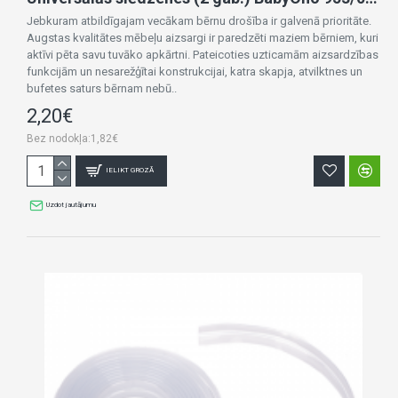
Jebkuram atbildīgajam vecākam bērnu drošība ir galvenā prioritāte.
Augstas kvalitātes mēbeļu aizsargi ir paredzēti maziem bērniem, kuri
aktīvi pēta savu tuvāko apkārtni. Pateicoties uzticamām aizsardzības
funkcijām un nesarežģītai konstrukcijai, katra skapja, atvilktnes un
bufetes saturs bērnam nebū..
2,20€
Bez nodokļa:1,82€
IELIKT GROZĀ
Uzdot jautājumu