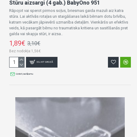
Stūru aizsargi (4 gab.) BabyOno 951
Rāpojot vai sperot pirmos soļus, briesmas gaida mazuli aiz katra
stūra. Lai aktīvās rotaļas un staigāšanas laikā bērnam dotu brīvību,
katram vecākam jāpievērš uzmanība detaļām. Vienkāršs un efektīvs
veids, kā pasargāt bērnu no traumatiska kritiena un sasitīšanās pret
galda vai skapja stūri, ir aizsa..
1,89€
3,10€
Bez nodokļa:1,56€
IELIKT GROZĀ
Uzdot jautājumu