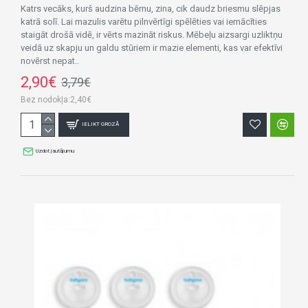
Katrs vecāks, kurš audzina bērnu, zina, cik daudz briesmu slēpjas
katrā solī. Lai mazulis varētu pilnvērtīgi spēlēties vai iemācīties
staigāt drošā vidē, ir vērts mazināt riskus. Mēbeļu aizsargi uzliktņu
veidā uz skapju un galdu stūriem ir mazie elementi, kas var efektīvi
novērst nepat..
2,90€
3,79€
Bez nodokļa:2,40€
IELIKT GROZĀ
Uzdot jautājumu