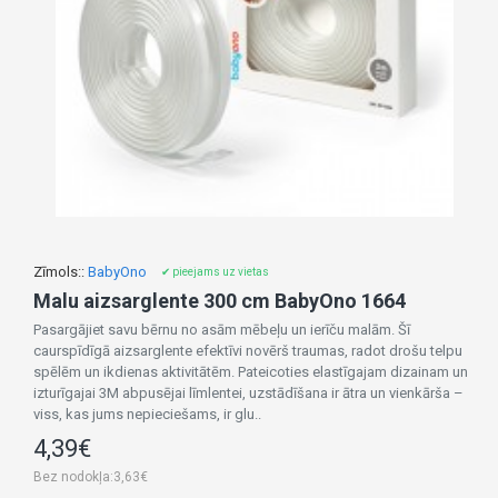
Zīmols::
BabyOno
✔ pieejams uz vietas
Malu aizsarglente 300 cm BabyOno 1664
Pasargājiet savu bērnu no asām mēbeļu un ierīču malām. Šī
caurspīdīgā aizsarglente efektīvi novērš traumas, radot drošu telpu
spēlēm un ikdienas aktivitātēm. Pateicoties elastīgajam dizainam un
izturīgajai 3M abpusējai līmlentei, uzstādīšana ir ātra un vienkārša –
viss, kas jums nepieciešams, ir glu..
4,39€
Bez nodokļa:3,63€