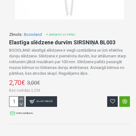
Zīmols::
Bocioland
✔ pieejams uz vietas
Elastīga slēdzene durvīm SIRSNIŅA BL003
BOCIOLAND elastīgā slēdzene ir viegli uzstādāma un ļoti efektīva
durvju slēdzene. Slēdzene ir piemērota durvīm, kur attālumam starp
rokturiem jābūt mazākam par 100 mm. Slēdzene palīdz pasargāt
mazus bērnus no bīstamas durvju atvēršanas. Aizsargā bērnus no
pārtikas, kas atrodas skapī. Regulējams āķis..
2,70€
3,00€
Bez nodokļa:2,23€
IELIKT GROZĀ
Uzdot jautājumu