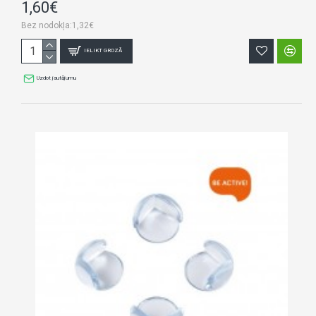
1,60€
Bez nodokļa:1,32€
IELIKT GROZĀ
Uzdot jautājumu