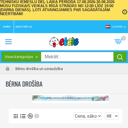
TEHNISKU IEMESLU DĒĻ LAIKA PERIODĀ 17.08.2026-30.08.2026
MŪSU FIZISKAIS VEIKALS RĪGĀ STRĀDĀS NO 12:00 LĪDZ 19:00
(DARBA DIENĀS). ĻOTI ATVAINOJAMIES PAR SAGĀDĀTAJĀM
NEĒRTĪBĀM!
IENĀKT
REĢISTRĀCIJA
LATVIEŠU
0
Visas kategorijas
Bērnu drošība un uzraudzība
BĒRNA DROŠĪBA
0