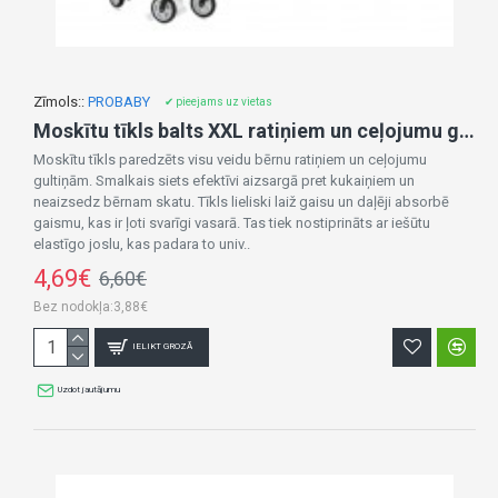
Zīmols::
PROBABY
✔ pieejams uz vietas
Moskītu tīkls balts XXL ratiņiem un ceļojumu gultai (balts) PROBABY
Moskītu tīkls paredzēts visu veidu bērnu ratiņiem un ceļojumu
gultiņām. Smalkais siets efektīvi aizsargā pret kukaiņiem un
neaizsedz bērnam skatu. Tīkls lieliski laiž gaisu un daļēji absorbē
gaismu, kas ir ļoti svarīgi vasarā. Tas tiek nostiprināts ar iešūtu
elastīgo joslu, kas padara to univ..
4,69€
6,60€
Bez nodokļa:3,88€
IELIKT GROZĀ
Uzdot jautājumu