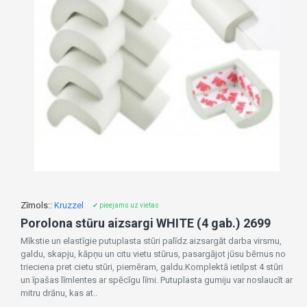
Zīmols::
Kruzzel
✔ pieejams uz vietas
Porolona stūru aizsargi WHITE (4 gab.) 2699
Mīkstie un elastīgie putuplasta stūri palīdz aizsargāt darba virsmu,
galdu, skapju, kāpņu un citu vietu stūrus, pasargājot jūsu bērnus no
trieciena pret cietu stūri, piemēram, galdu.Komplektā ietilpst 4 stūri
un īpašas līmlentes ar spēcīgu līmi. Putuplasta gumiju var noslaucīt ar
mitru drānu, kas at..