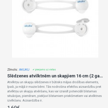
Zīmols::
AKUKU
✔ pieejams uz vietas
Slēdzenes atvilktnēm un skapjiem 16 cm (2 gab.) A0650
Atvilktņu un skapju slēdzenes ir būtisks mājas drošības elements,
īpaši, ja mājā ir mazie bērni. Tās nodrošina efektīvu aizsardzību pret
atvilktņu un skapju atvēršanu, kas var izraisīt potenciāli bīstamas
situācijas, piemēram, piekļuvi bīstamiem priekšmetiem vai atvilktnes
izvilkšanu. Aizsardzība ir..
1,69€