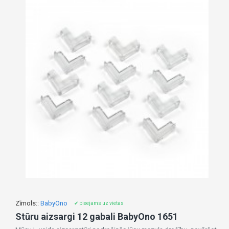
Zīmols::
BabyOno
✔ pieejams uz vietas
Stūru aizsargi 12 gabali BabyOno 1651