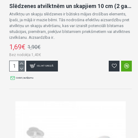
Slēdzenes atvilktnēm un skapjiem 10 cm (2 gab.) A0648
Atvilktņu un skapju slēdzenes ir būtisks mājas drošības elements,
īpaši, ja mājā ir mazie bērni. Tās nodrošina efektīvu aizsardzību pret
atvilktņu un skapju atvēršanu, kas var izraisīt potenciāli bīstamas
situācijas, piemēram, piekļuvi bīstamiem priekšmetiem vai atvilktnes
izvilkšanu. Aizsardzība ir..
1,69€
1,90€
Bez nodokļa:1,40€
IELIKT GROZĀ
Uzdot jautājumu