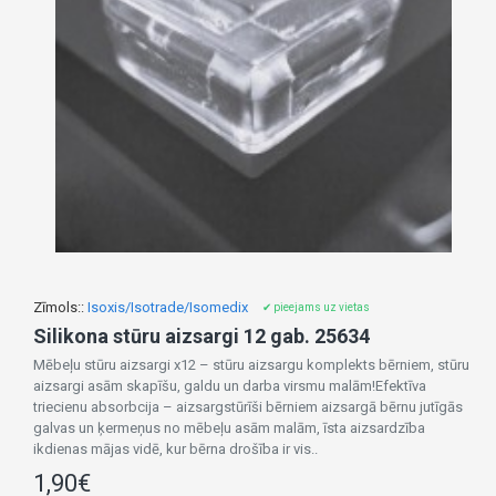
Zīmols::
Isoxis/Isotrade/Isomedix
✔ pieejams uz vietas
Silikona stūru aizsargi 12 gab. 25634
Mēbeļu stūru aizsargi x12 – stūru aizsargu komplekts bērniem, stūru
aizsargi asām skapīšu, galdu un darba virsmu malām!Efektīva
triecienu absorbcija – aizsargstūrīši bērniem aizsargā bērnu jutīgās
galvas un ķermeņus no mēbeļu asām malām, īsta aizsardzība
ikdienas mājas vidē, kur bērna drošība ir vis..
1,90€