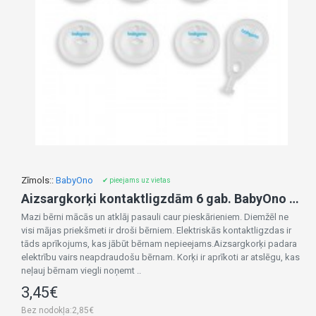
Zīmols::
BabyOno
✔ pieejams uz vietas
Aizsargkorķi kontaktligzdām 6 gab. BabyOno 950
Mazi bērni mācās un atklāj pasauli caur pieskārieniem. Diemžēl ne
visi mājas priekšmeti ir droši bērniem. Elektriskās kontaktligzdas ir
tāds aprīkojums, kas jābūt bērnam nepieejams.Aizsargkorķi padara
elektrību vairs neapdraudošu bērnam. Korķi ir aprīkoti ar atslēgu, kas
neļauj bērnam viegli noņemt ..
3,45€
Bez nodokļa:2,85€