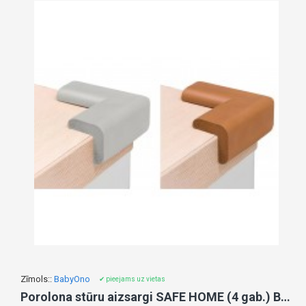
Zīmols::
BabyOno
✔ pieejams uz vietas
Porolona stūru aizsargi SAFE HOME (4 gab.) BabyOno 949