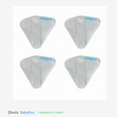
Zīmols::
BabyOno
✔ pieejams uz vietas