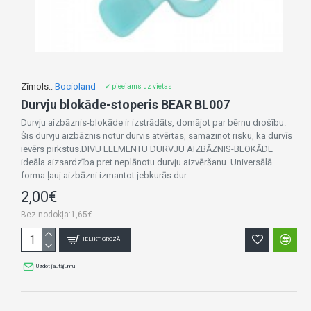
Zīmols::
Bocioland
✔ pieejams uz vietas
Durvju blokāde-stoperis BEAR BL007
Durvju aizbāznis-blokāde ir izstrādāts, domājot par bērnu drošību.
Šis durvju aizbāznis notur durvis atvērtas, samazinot risku, ka durvīs
ievērs pirkstus.DIVU ELEMENTU DURVJU AIZBĀZNIS-BLOKĀDE –
ideāla aizsardzība pret neplānotu durvju aizvēršanu. Universālā
forma ļauj aizbāzni izmantot jebkurās dur..
2,00€
Bez nodokļa:1,65€
IELIKT GROZĀ
Uzdot jautājumu