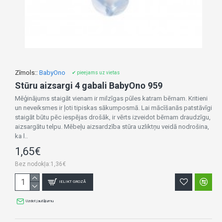
Zīmols::
BabyOno
✔ pieejams uz vietas
Stūru aizsargi 4 gabali BabyOno 959
Mēģinājums staigāt vienam ir milzīgas pūles katram bērnam. Kritieni
un neveiksmes ir ļoti tipiskas sākumposmā. Lai mācīšanās patstāvīgi
staigāt būtu pēc iespējas drošāk, ir vērts izveidot bērnam draudzīgu,
aizsargātu telpu. Mēbeļu aizsardzība stūra uzliktņu veidā nodrošina,
ka l..
1,65€
Bez nodokļa:1,36€
IELIKT GROZĀ
Uzdot jautājumu