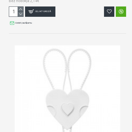
Bez nodokļa:2,14€
IELIKT GROZĀ
Uzdot jautājumu