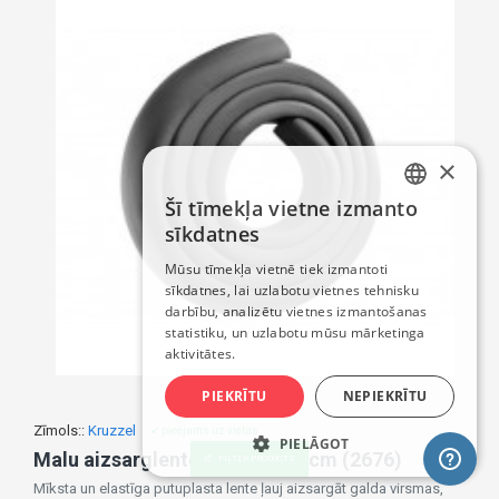
×
Šī tīmekļa vietne izmanto
LATVIAN
sīkdatnes
RUSSIAN
Mūsu tīmekļa vietnē tiek izmantoti
sīkdatnes, lai uzlabotu vietnes tehnisku
ENGLISH
darbību, analizētu vietnes izmantošanas
statistiku, un uzlabotu mūsu mārketinga
aktivitātes.
PIEKRĪTU
NEPIEKRĪTU
Zīmols::
Kruzzel
✔ pieejams uz vietas
PIELĀGOT
Malu aizsarglente BLACK 200 cm (2676)
FILTER PRODUCTS
Mīksta un elastīga putuplasta lente ļauj aizsargāt galda virsmas,