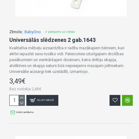
Zīmols::
BabyOno
✔ pieejams uz vietas
Universālās slēdzenes 2 gab.1643
Kvalitatīva mēbeļu aizsardzība ir radīta mazākajiem bērniem, kuri
aktīvi iepazīst savu tuvāko vidi. Pateicoties izturīgajiem drošības
pasākumiem un vienkāršajam dizainam, katra drēbju skapja,
atvilktnes un skapja saturs būs nepieejams mazajam pētniekam.
Universālie aizsargi tiek uzstādīti, izmantojo..
3,49€
Bez nodokļa:2,88€
IELIKT GROZĀ
Uzdot jautājumu