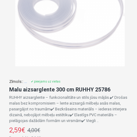
Zīmols::
...
✔ pieejams uz vietas
Malu aizsarglente 300 cm RUHHY 25786
RUHHY aizsarglente – funkcionalitāte un stils jūsu mājās.✔️ Drošas
malas bez kompromisiem – lente aizsargā mēbeļu asās malas,
pasargājot no traumām✔️ Bezkrāsains materiāls – iederas interjera
dizainā, nebojājot mēbeļu estētiku✔️ Elastīgs PVC materiāls –
pielāgojas dažādām formām un virsmām✔️ Viegli ..
2,59€
4,00€