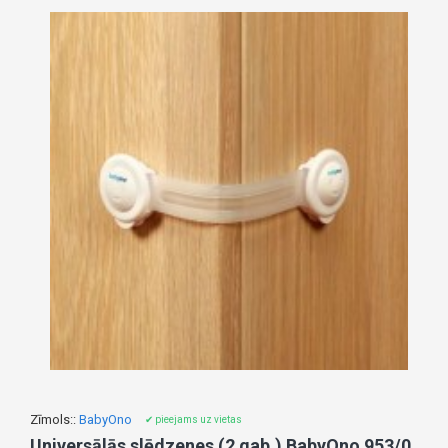
Zīmols::
BabyOno
✔ pieejams uz vietas
Universālās slēdzenes (2 gab.) BabyOno 953/01 white