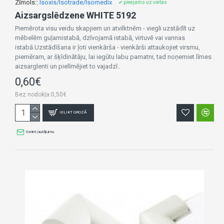
Zīmols::
Isoxis/Isotrade/Isomedix
✔ pieejams uz vietas
Aizsargslēdzene WHITE 5192
Piemērota visu veidu skapjiem un atvilktnēm - viegli uzstādīt uz
mēbelēm guļamistabā, dzīvojamā istabā, virtuvē vai vannas
istabā.Uzstādīšana ir ļoti vienkārša - vienkārši attaukojiet virsmu,
piemēram, ar šķīdinātāju, lai iegūtu labu pamatni, tad noņemiet līmes
aizsarglenti un pielīmējiet to vajadzī..
0,60€
Bez nodokļa:0,50€
IELIKT GROZĀ
Uzdot jautājumu