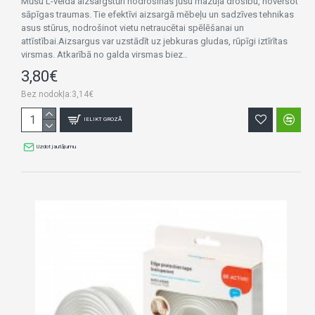
Mūsu L-veida aizsargstūri nodrošinās jūsu mazuļa drošību, novēršot
sāpīgas traumas. Tie efektīvi aizsargā mēbeļu un sadzīves tehnikas
asus stūrus, nodrošinot vietu netraucētai spēlēšanai un
attīstībai.Aizsargus var uzstādīt uz jebkuras gludas, rūpīgi iztīrītas
virsmas. Atkarībā no galda virsmas biez..
3,80€
Bez nodokļa:3,14€
IELIKT GROZĀ
Uzdot jautājumu