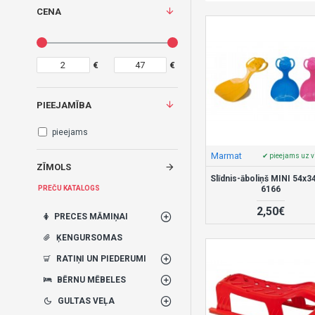
CENA
€
€
PIEEJAMĪBA
pieejams
Marmat
✔ pieejams uz v
ZĪMOLS
Slīdnis-āboliņš MINI 54x3
6166
PREČU KATALOGS
2,50€
PRECES MĀMIŅAI
ĶENGURSOMAS
RATIŅI UN PIEDERUMI
BĒRNU MĒBELES
GULTAS VEĻA