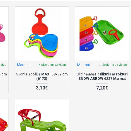
Marmat
Marmat
ietas
✔ pieejams uz vietas
✔ pieejams uz vietas
4 cm
Slīdnis-āboliņš MAXI 58x39 cm
Slidināšanās paliktnis ar rokturi
(6173)
SNOW ARROW 6227 Marmat
3,10€
7,20€