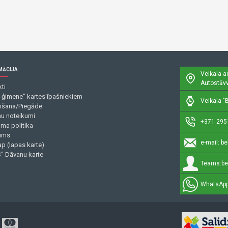
MĀCIJA
Veikala a
Autostāvv
ti
 ģimene" kartes īpašniekiem
Veikala "B
šana/Piegāde
mu noteikumi
+371 295
uma politika
ums
e-mail:
be
p (lapas karte)
" Dāvanu karte
Teams:
be
WhatsApp