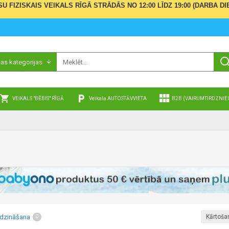
ŪSU FIZISKAIS VEIKALS RĪGĀ STRĀDĀS NO 12:00 LĪDZ 19:00 (DARBA
sas kategorijas
VEIKALS "BĒBIS" RĪGĀ
Veikala AUTOSTĀVVIETA
B2B (VAIRUMTIRDZNIE
īdzināšana
Kārtoša
0