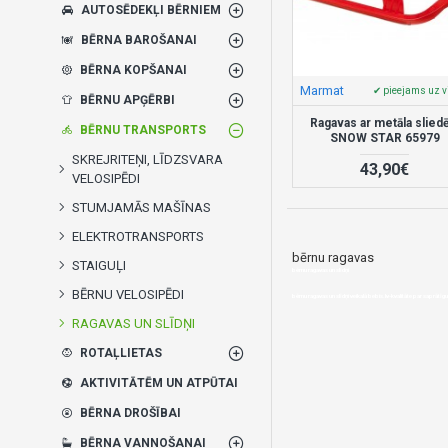
AUTOSĒDEKĻI BĒRNIEM
BĒRNA BAROŠANAI
BĒRNA KOPŠANAI
Marmat
✔ pieejams uz v
BĒRNU APĢĒRBI
Ragavas ar metāla slied
BĒRNU TRANSPORTS
SNOW STAR 65979
SKREJRITEŅI, LĪDZSVARA
43,90€
VELOSIPĒDI
STUMJAMĀS MAŠĪNAS
ELEKTROTRANSPORTS
bērnu ragavas
STAIGUĻI
bērnu ragavas un slīdņi
BĒRNU VELOSIPĒDI
bērnu ragavas un slīdņi veikalā bebis.lv-kvalitāte par saprātīg
RAGAVAS UN SLĪDŅI
ROTAĻLIETAS
AKTIVITĀTĒM UN ATPŪTAI
BĒRNA DROŠĪBAI
BĒRNA VANNOŠANAI