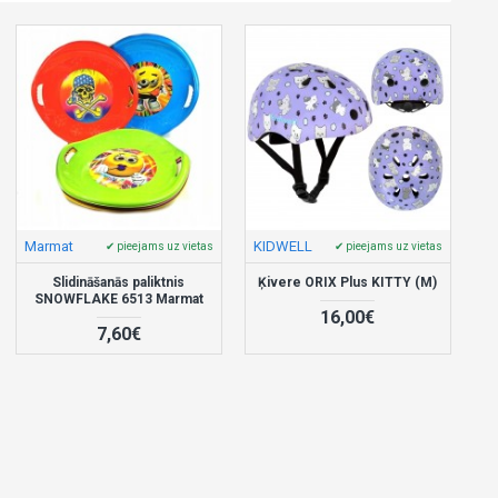
Marmat
KIDWELL
✔ pieejams uz vietas
✔ pieejams uz vietas
Slidināšanās paliktnis
Ķivere ORIX Plus KITTY (M)
SNOWFLAKE 6513 Marmat
16,00€
7,60€