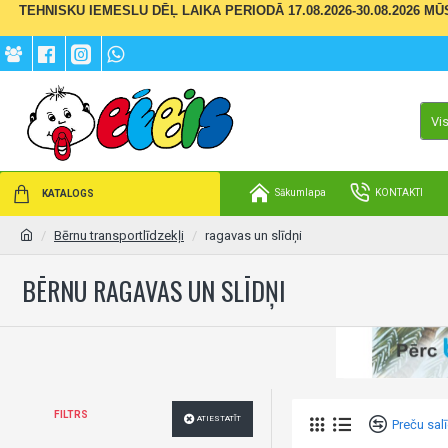
TEHNISKU IEMESLU DĒĻ LAIKA PERIODĀ 17.08.2026-30.08.2026 M
Vi
Sākumlapa
KONTAKTI
KATALOGS
Bērnu transportlīdzekļi
ragavas un slīdņi
BĒRNU RAGAVAS UN SLĪDŅI
FILTRS
ATIESTATĪT
Preču sal