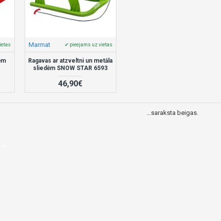
Marmat
ietas
✔ pieejams uz vietas
ēm
Ragavas ar atzveltni un metāla
sliedēm SNOW STAR 6593
46,90€
...saraksta beigas.
u cenu