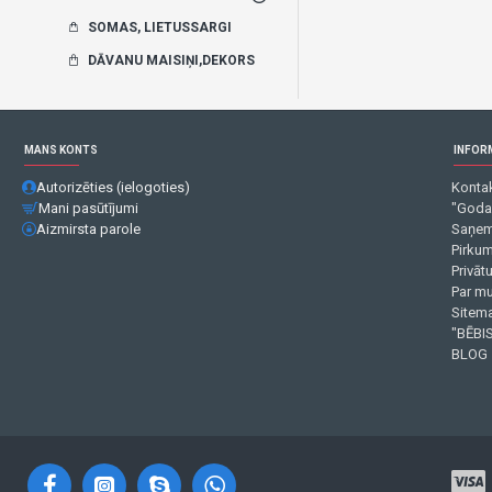
SOMAS, LIETUSSARGI
DĀVANU MAISIŅI,DEKORS
MANS KONTS
INFOR
Autorizēties (ielogoties)
Kontak
Mani pasūtījumi
"Goda
Aizmirsta parole
Saņem
Pirku
Privāt
Par m
Sitema
"BĒBIS
BLOG