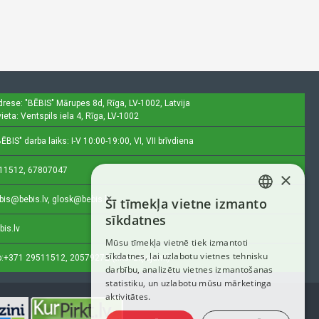
drese: "BĒBIS"
Mārupes 8d, Rīga, LV-1002, Latvija
ieta: Ventspils iela 4, Rīga, LV-1002
ĒBIS" darba laiks: I-V 10:00-19:00, VI, VII brīvdiena
11512, 67807047
×
bis@bebis.lv, glosk@bebis.lv
Šī tīmekļa vietne izmanto
LATVIAN
sīkdatnes
bis.lv
RUSSIAN
Mūsu tīmekļa vietnē tiek izmantoti
sīkdatnes, lai uzlabotu vietnes tehnisku
ENGLISH
:
+371 29511512, 20579272 (tikai ziņojumi)
darbību, analizētu vietnes izmantošanas
statistiku, un uzlabotu mūsu mārketinga
aktivitātes.