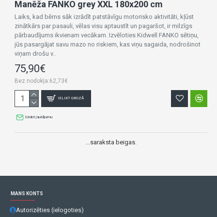
Manēža FANKO grey XXL 180x200 cm
Laiks, kad bērns sāk izrādīt patstāvīgu motorisko aktivitāti, kļūst
zinātkārs par pasauli, vēlas visu aptaustīt un pagaršot, ir milzīgs
pārbaudījums ikvienam vecākam. Izvēloties Kidwell FANKO sētiņu,
jūs pasargājat savu mazo no riskiem, kas viņu sagaida, nodrošinot
viņam drošu v..
75,90€
Bez nodokļa:62,73€
IELIKT GROZĀ
Uzdot jautājumu
...saraksta beigas.
MANS KONTS
Autorizēties (ielogoties)