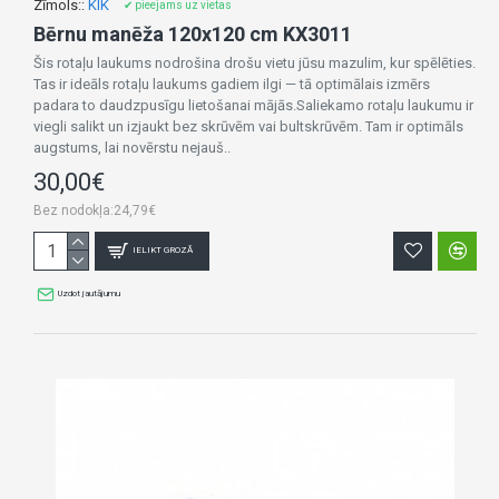
Zīmols::
KIK
✔ pieejams uz vietas
Bērnu manēža 120x120 cm KX3011
Šis rotaļu laukums nodrošina drošu vietu jūsu mazulim, kur spēlēties.
Tas ir ideāls rotaļu laukums gadiem ilgi — tā optimālais izmērs
padara to daudzpusīgu lietošanai mājās.Saliekamo rotaļu laukumu ir
viegli salikt un izjaukt bez skrūvēm vai bultskrūvēm. Tam ir optimāls
augstums, lai novērstu nejauš..
30,00€
Bez nodokļa:24,79€
IELIKT GROZĀ
Uzdot jautājumu