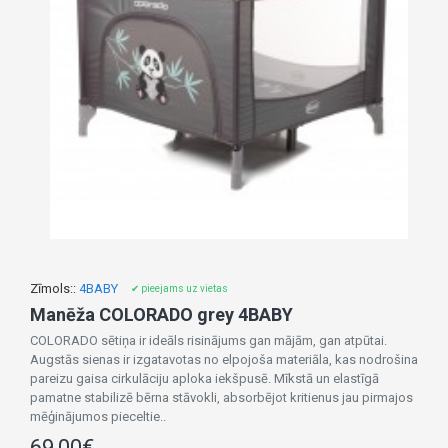
Zīmols::
4BABY
✔ pieejams uz vietas
Manēža COLORADO grey 4BABY
COLORADO sētiņa ir ideāls risinājums gan mājām, gan atpūtai.
Augstās sienas ir izgatavotas no elpojoša materiāla, kas nodrošina
pareizu gaisa cirkulāciju aploka iekšpusē. Mīkstā un elastīgā
pamatne stabilizē bērna stāvokli, absorbējot kritienus jau pirmajos
mēģinājumos pieceltie..
69,00€