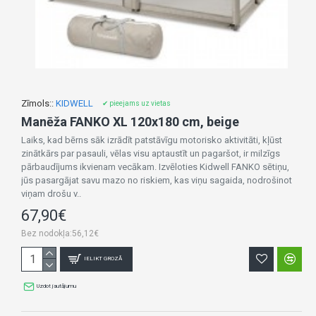
Zīmols::
KIDWELL
✔ pieejams uz vietas
Manēža FANKO XL 120x180 cm, beige
Laiks, kad bērns sāk izrādīt patstāvīgu motorisko aktivitāti, kļūst
zinātkārs par pasauli, vēlas visu aptaustīt un pagaršot, ir milzīgs
pārbaudījums ikvienam vecākam. Izvēloties Kidwell FANKO sētiņu,
jūs pasargājat savu mazo no riskiem, kas viņu sagaida, nodrošinot
viņam drošu v..
67,90€
Bez nodokļa:56,12€
IELIKT GROZĀ
Uzdot jautājumu