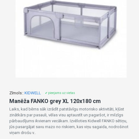
Zīmols::
KIDWELL
✔ pieejams uz vietas
Manēža FANKO grey XL 120x180 cm
Laiks, kad bērns sāk izrādīt patstāvīgu motorisko aktivitāti, kļūst
zinātkārs par pasauli, vēlas visu aptaustīt un pagaršot, ir milzīgs
pārbaudījums ikvienam vecākam. Izvēloties Kidwell FANKO sētiņu,
jūs pasargājat savu mazo no riskiem, kas viņu sagaida, nodrošinot
viņam drošu v..