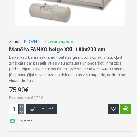
Zīmols::
KIDWELL
✔ pieejams uz vietas
Manēža FANKO beige XXL 180x200 cm
Laiks, kad bērns sāk izrādīt patstāvīgu motorisko aktivitāti, kļūst
zinātkārs par pasauli, vēlas visu aptaustīt un pagaršot, ir milzīgs
pārbaudījums ikvienam vecākam. Izvēloties Kidwell FANKO sētiņu,
jūs pasargājat savu mazo no riskiem, kas viņu sagaida, nodrošinot
viņam drošu v..
75,90€
Bez nodokļa:62,73€
IELIKT GROZĀ
Uzdot jautājumu