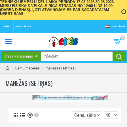
TEHNISKU IEMESLU DĒĻ LAIKA PERIODĀ 17.08.2026-30.08.2026
MŪSU FIZISKAIS VEIKALS RĪGĀ STRĀDĀS NO 12:00 LĪDZ 19:00
(DARBA DIENĀS). ĻOTI ATVAINOJAMIES PAR SAGĀDĀTAJĀM
NEĒRTĪBĀM!
IENĀKT
REĢISTRĀCIJA
LATVIEŠU
0
Visas kategorijas
Bērnu mēbeles
manēžas (sētiņas)
MANĒŽAS (SĒTIŅAS)
0