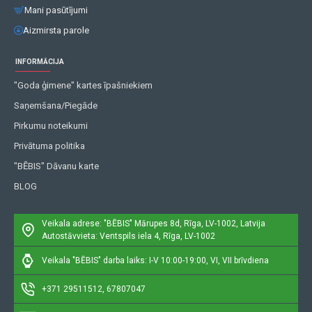
Mani pasūtījumi
Aizmirsta parole
INFORMĀCIJA
"Goda ģimene" kartes īpašniekiem
Saņemšana/Piegāde
Pirkumu noteikumi
Privātuma politika
"BĒBIS" Dāvanu karte
BLOG
Veikala adrese: "BĒBIS"
Mārupes 8d, Rīga, LV-1002, Latvija
Autostāvvieta: Ventspils iela 4, Rīga, LV-1002
Veikala "BĒBIS" darba laiks: I-V 10:00-19:00, VI, VII brīvdiena
+371 29511512, 67807047