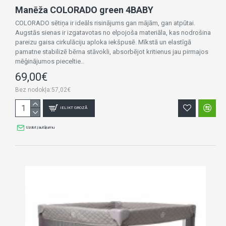
Manēža COLORADO green 4BABY
COLORADO sētiņa ir ideāls risinājums gan mājām, gan atpūtai.
Augstās sienas ir izgatavotas no elpojoša materiāla, kas nodrošina
pareizu gaisa cirkulāciju aploka iekšpusē. Mīkstā un elastīgā
pamatne stabilizē bērna stāvokli, absorbējot kritienus jau pirmajos
mēģinājumos pieceltie..
69,00€
Bez nodokļa:57,02€
IELIKT GROZĀ
Uzdot jautājumu