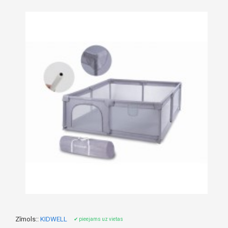
Zīmols::
KIDWELL
✔ pieejams uz vietas