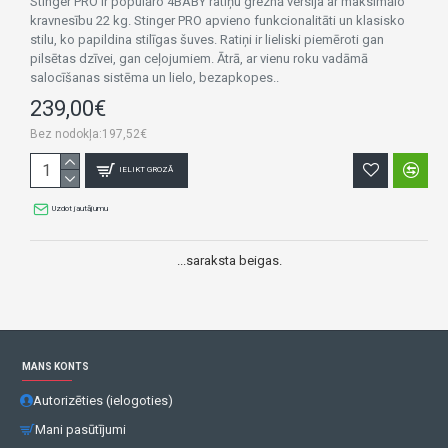
Stinger PRO ir populāro 4BABY ratiņu greznā versija ar maksimālo
kravnesību 22 kg. Stinger PRO apvieno funkcionalitāti un klasisko
stilu, ko papildina stilīgas šuves. Ratiņi ir lieliski piemēroti gan
pilsētas dzīvei, gan ceļojumiem. Ātrā, ar vienu roku vadāmā
salocīšanas sistēma un lielo, bezapkopes..
239,00€
Bez nodokļa:197,52€
IELIKT GROZĀ
Uzdot jautājumu
...saraksta beigas.
MANS KONTS
Autorizēties (ielogoties)
Mani pasūtījumi