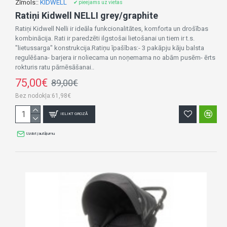
Zīmols::
KIDWELL
✔ pieejams uz vietas
Ratiņi Kidwell NELLI grey/graphite
Ratiņi Kidwell Nelli ir ideāla funkcionalitātes, komforta un drošības
kombinācija. Rati ir paredzēti ilgstošai lietošanai un tiem ir t.s.
"lietussarga" konstrukcija.Ratiņu īpašības:- 3 pakāpju kāju balsta
regulēšana- barjera ir noliecama un noņemama no abām pusēm- ērts
rokturis ratu pārnēsāšanai..
75,00€
89,00€
Bez nodokļa:61,98€
IELIKT GROZĀ
Uzdot jautājumu