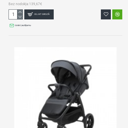
Bez nodokļa:139,67€
IELIKT GROZĀ
Uzdot jautājumu