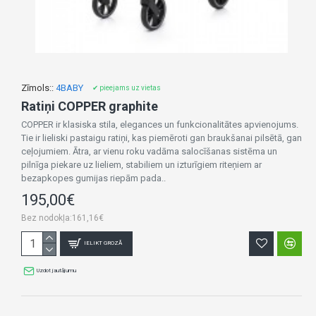
Zīmols::
4BABY
✔ pieejams uz vietas
Ratiņi COPPER graphite
COPPER ir klasiska stila, elegances un funkcionalitātes apvienojums.
Tie ir lieliski pastaigu ratiņi, kas piemēroti gan braukšanai pilsētā, gan
ceļojumiem. Ātra, ar vienu roku vadāma salocīšanas sistēma un
pilnīga piekare uz lieliem, stabiliem un izturīgiem riteņiem ar
bezapkopes gumijas riepām pada..
195,00€
Bez nodokļa:161,16€
IELIKT GROZĀ
Uzdot jautājumu