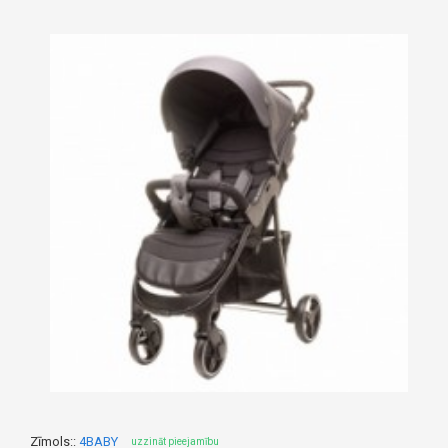
Zīmols::
4BABY
uzzināt pieejamību