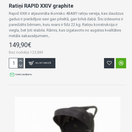
Ratiņi RAPID XXIV graphite
Rapid XXIII ir atjaunināta ikonisko 4BABY ratiņu versija, kas daudzus
gadus ir pierādījusi sevi gan pilsētā, gan brīvā dabā. Šis izdevums ir
paredzēts bērniem, kuru svars ir līdz 22 kg. Ratiņu konstrukcija ir
viegla, bet ļoti stabila. Rāmis, kas izgatavots no augstas kvalitātes
metāla sakausējumiem,..
149,90€
Bez nodokļa:123,88€
IELIKT GROZĀ
Uzdot jautājumu