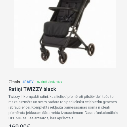
Zīmols::
4BABY
uzzināt pieejamību
Ratiņi TWIZZY black
Twizzy ir kompakti ratiņi, kas lieliski piemēroti pilsētvidei, taču to
mazais izmērs un svars padara tos par lielisku ceļabiedru ģimenes
izbraucienos. Komplektā iekļautā pārnēsāšanas soma ir ideāli
piemērota jebkuram šāda veida izbraucienam. Daudzfunkcionālais
UPF 50+ saules aizsargs, kas aprīkots a..
169,00€