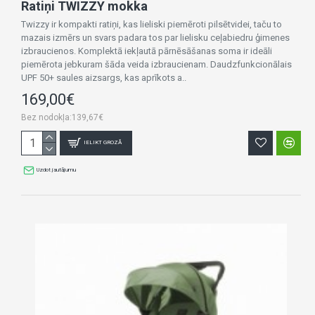
Ratiņi TWIZZY mokka
Twizzy ir kompakti ratiņi, kas lieliski piemēroti pilsētvidei, taču to
mazais izmērs un svars padara tos par lielisku ceļabiedru ģimenes
izbraucienos. Komplektā iekļautā pārnēsāšanas soma ir ideāli
piemērota jebkuram šāda veida izbraucienam. Daudzfunkcionālais
UPF 50+ saules aizsargs, kas aprīkots a..
169,00€
Bez nodokļa:139,67€
IELIKT GROZĀ
Uzdot jautājumu