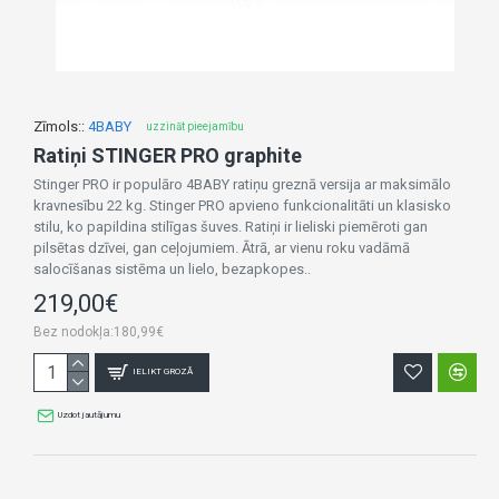
Zīmols::
4BABY
uzzināt pieejamību
Ratiņi STINGER PRO graphite
Stinger PRO ir populāro 4BABY ratiņu greznā versija ar maksimālo
kravnesību 22 kg. Stinger PRO apvieno funkcionalitāti un klasisko
stilu, ko papildina stilīgas šuves. Ratiņi ir lieliski piemēroti gan
pilsētas dzīvei, gan ceļojumiem. Ātrā, ar vienu roku vadāmā
salocīšanas sistēma un lielo, bezapkopes..
219,00€
Bez nodokļa:180,99€
IELIKT GROZĀ
Uzdot jautājumu