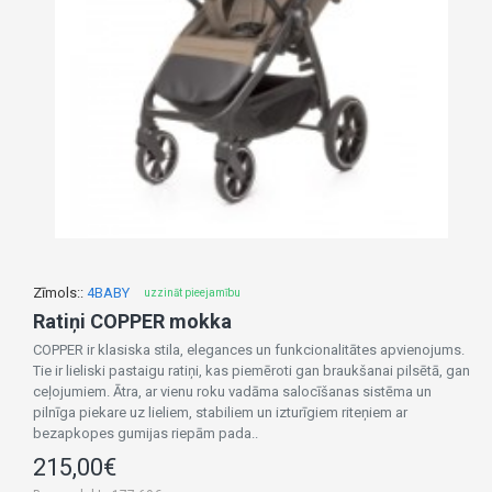
Zīmols::
4BABY
uzzināt pieejamību
Ratiņi COPPER mokka
COPPER ir klasiska stila, elegances un funkcionalitātes apvienojums.
Tie ir lieliski pastaigu ratiņi, kas piemēroti gan braukšanai pilsētā, gan
ceļojumiem. Ātra, ar vienu roku vadāma salocīšanas sistēma un
pilnīga piekare uz lieliem, stabiliem un izturīgiem riteņiem ar
bezapkopes gumijas riepām pada..
215,00€