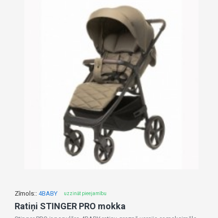
Zīmols::
4BABY
uzzināt pieejamību
Ratiņi STINGER PRO mokka