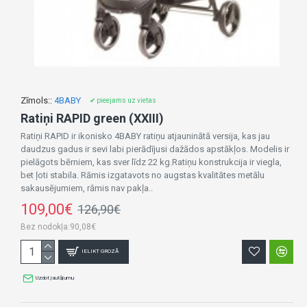
Zīmols::
4BABY
✔ pieejams uz vietas
Ratiņi RAPID green (XXIII)
Ratiņi RAPID ir ikonisko 4BABY ratiņu atjauninātā versija, kas jau
daudzus gadus ir sevi labi pierādījusi dažādos apstākļos. Modelis ir
pielāgots bērniem, kas sver līdz 22 kg.Ratiņu konstrukcija ir viegla,
bet ļoti stabila. Rāmis izgatavots no augstas kvalitātes metālu
sakausējumiem, rāmis nav pakļa..
109,00€
126,90€
Bez nodokļa:90,08€
IELIKT GROZĀ
Uzdot jautājumu