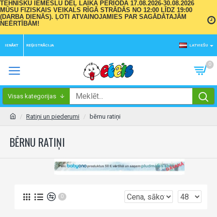
TEHNISKU IEMESLU DĒĻ LAIKA PERIODĀ 17.08.2026-30.08.2026
MŪSU FIZISKAIS VEIKALS RĪGĀ STRĀDĀS NO 12:00 LĪDZ 19:00
(DARBA DIENĀS). ĻOTI ATVAINOJAMIES PAR SAGĀDĀTAJĀM
NEĒRTĪBĀM!
IENĀKT
REĢISTRĀCIJA
LATVIEŠU
0
Visas kategorijas
Ratiņi un piederumi
bērnu ratiņi
BĒRNU RATIŅI
0