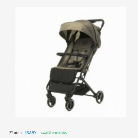
Zīmols::
4BABY
uzzināt pieejamību