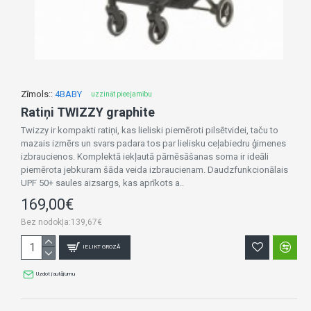
Zīmols::
4BABY
uzzināt pieejamību
Ratiņi TWIZZY graphite
Twizzy ir kompakti ratiņi, kas lieliski piemēroti pilsētvidei, taču to
mazais izmērs un svars padara tos par lielisku ceļabiedru ģimenes
izbraucienos. Komplektā iekļautā pārnēsāšanas soma ir ideāli
piemērota jebkuram šāda veida izbraucienam. Daudzfunkcionālais
UPF 50+ saules aizsargs, kas aprīkots a..
169,00€
Bez nodokļa:139,67€
IELIKT GROZĀ
Uzdot jautājumu