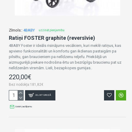
Zīmols::
4BABY
uzzināt pieejamību
Ratiņi FOSTER graphite (reversīvie)
4BABY Foster ir ideāls risinājums vecākiem, kuri meklē ratiņus, kas
apvieno funkcionalitāti un komfortu gan ikdienas pastaigām pa
pilsētu, gan braucieniem pa nelīdzenu reljefu. Priekšējā un
aizmugurējā piekare nodrošina ērtu un bezrūpīgu braucienu pat uz
nelīdzenām virsmām. Lieli, bezapkopes gumijas..
220,00€
Bez nodokļa:181,82€
IELIKT GROZĀ
Uzdot jautājumu