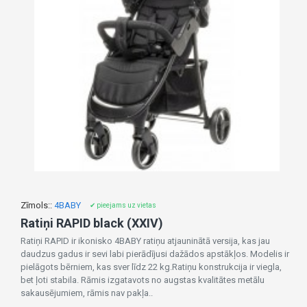
Zīmols::
4BABY
✔ pieejams uz vietas
Ratiņi RAPID black (XXIV)
Ratiņi RAPID ir ikonisko 4BABY ratiņu atjauninātā versija, kas jau
daudzus gadus ir sevi labi pierādījusi dažādos apstākļos. Modelis ir
pielāgots bērniem, kas sver līdz 22 kg.Ratiņu konstrukcija ir viegla,
bet ļoti stabila. Rāmis izgatavots no augstas kvalitātes metālu
sakausējumiem, rāmis nav pakļa..