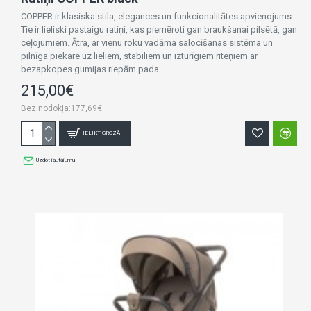
COPPER ir klasiska stila, elegances un funkcionalitātes apvienojums.
Tie ir lieliski pastaigu ratiņi, kas piemēroti gan braukšanai pilsētā, gan
ceļojumiem. Ātra, ar vienu roku vadāma salocīšanas sistēma un
pilnīga piekare uz lieliem, stabiliem un izturīgiem riteņiem ar
bezapkopes gumijas riepām pada..
215,00€
Bez nodokļa:177,69€
IELIKT GROZĀ
Uzdot jautājumu