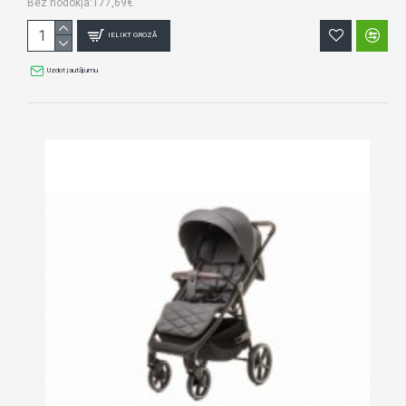
Bez nodokļa:177,69€
IELIKT GROZĀ
Uzdot jautājumu