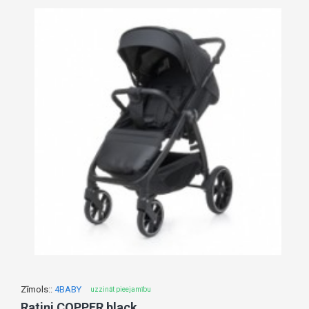
Zīmols::
4BABY
uzzināt pieejamību
Ratiņi COPPER black