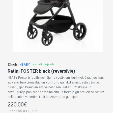
Zīmols::
4BABY
uzzināt pieejamību
Ratiņi FOSTER black (reversīvie)
4BABY Foster ir ideāls risinājums vecākiem, kuri meklē ratiņus, kas
apvieno funkcionalitāti un komfortu gan ikdienas pastaigām pa
pilsētu, gan braucieniem pa nelīdzenu reljefu. Priekšējā un
aizmugurējā piekare nodrošina ērtu un bezrūpīgu braucienu pat uz
nelīdzenām virsmām. Lieli, bezapkopes gumijas..
220,00€
Bez nodokļa:181,82€