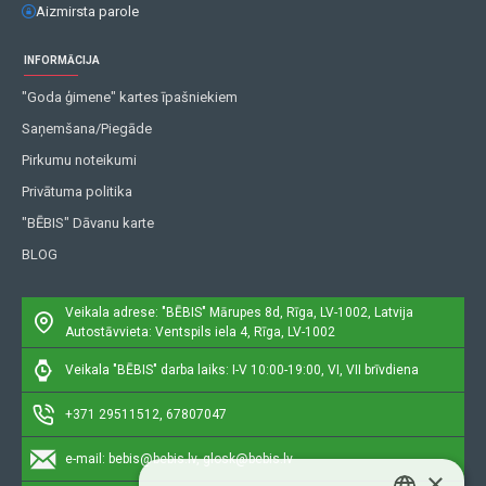
Aizmirsta parole
INFORMĀCIJA
"Goda ģimene" kartes īpašniekiem
Saņemšana/Piegāde
Pirkumu noteikumi
Privātuma politika
"BĒBIS" Dāvanu karte
BLOG
Veikala adrese: "BĒBIS"
Mārupes 8d, Rīga, LV-1002, Latvija
Autostāvvieta: Ventspils iela 4, Rīga, LV-1002
Veikala "BĒBIS" darba laiks: I-V 10:00-19:00, VI, VII brīvdiena
+371 29511512, 67807047
e-mail:
bebis@bebis.lv, glosk@bebis.lv
×