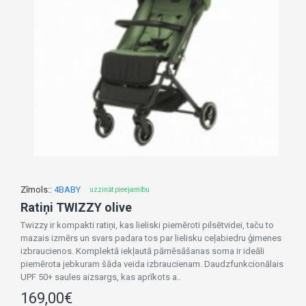
Zīmols::
4BABY
uzzināt pieejamību
Ratiņi TWIZZY olive
Twizzy ir kompakti ratiņi, kas lieliski piemēroti pilsētvidei, taču to
mazais izmērs un svars padara tos par lielisku ceļabiedru ģimenes
izbraucienos. Komplektā iekļautā pārnēsāšanas soma ir ideāli
piemērota jebkuram šāda veida izbraucienam. Daudzfunkcionālais
UPF 50+ saules aizsargs, kas aprīkots a..
169,00€