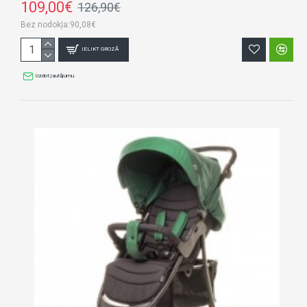
109,00€
126,90€
Bez nodokļa:90,08€
IELIKT GROZĀ
Uzdot jautājumu