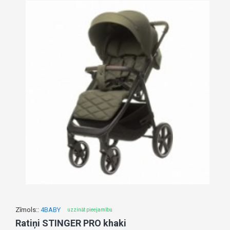
Zīmols::
4BABY
uzzināt pieejamību
Ratiņi STINGER PRO khaki