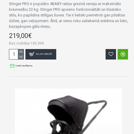
Stinger PRO ir populāro 4BABY ratiņu greznā versija ar maksimālo
kravnesību 22 kg. Stinger PRO apvieno funkcionalitāti un klasisko
stilu, ko papildina stilīgas šuves. Tie ir lieliski piemēroti gan pilsētas
dzīvei, gan ceļojumiem. Ātrā, ar vienu roku saliekamā sistēma un lielo,
bezapkopes gēla riteņu..
219,00€
Bez nodokļa:180,99€
IELIKT GROZĀ
Uzdot jautājumu