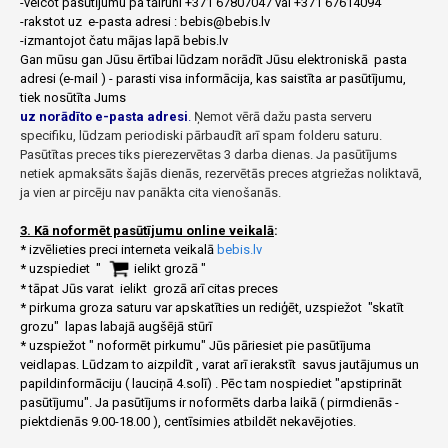
-veicot pasūtījumu pa tālruni +371 67807047 vai +371 67614094
-rakstot uz e-pasta adresi :
bebis@bebis.lv
-izmantojot čatu mājas lapā
bebis.lv
Gan mūsu gan Jūsu ērtībai lūdzam norādīt Jūsu elektroniskā pasta
adresi (e-mail ) - parasti visa informācija, kas saistīta ar pasūtījumu,
tiek nosūtīta Jums
uz norādīto e-pasta adresi
.
Ņemot vērā dažu pasta serveru
specifiku, lūdzam periodiski pārbaudīt arī spam folderu saturu.
Pasūtītas preces tiks pierezervētas 3 darba dienas. Ja pasūtījums
netiek apmaksāts šajās dienās, rezervētās preces atgriežas noliktavā,
ja vien ar pircēju nav panākta cita vienošanās.
3. Kā noformēt pasūtījumu online veikalā
:
* izvēlieties preci interneta veikalā
bebis.lv
* uzspiediet "
ielikt grozā "
* tāpat Jūs varat ielikt grozā arī citas preces
* pirkuma groza saturu var apskatīties un rediģēt, uzspiežot "skatīt
grozu" lapas labajā augšējā stūrī
* uzspiežot " noformēt pirkumu" Jūs pāriesiet pie pasūtījuma
veidlapas. Lūdzam to aizpildīt , varat arī ierakstīt savus jautājumus un
papildinformāciju ( lauciņā 4.solī) . Pēc tam nospiediet "apstiprināt
pasūtījumu". Ja pasūtījums ir noformēts darba laikā ( pirmdienās -
piektdienās 9.00-18.00 ), centīsimies atbildēt nekavējoties.