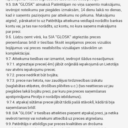
9.5. SIA
"GLOSK"
atmaksā Patērētājam no viņa saņemto maksājumu,
ievērojot noteikumu par piegādes izmaksām, 14 dienu
laikā no dienas,
kad ir saņemts paziņojums par atteikumu no pirkuma. Maksājumu
atgriež,
pārskaitot to uz Patērētāja atteikuma veidlapā norādīto bankas
kontu vai, ja tas nav norādīts, uz kontu, no kura saņems maksājums
par preci.
9.6. Lūdzu ņemt vērā, ka SIA "GLOSK" atgrieztās preces
pieņemšanas brīdī ir tiesības fiksēt iespējamos preces vizuālos
bojājumus vai preces neatbilstību vizuālajam stāvoklim un
komplektācijai.
9.7. Atteikuma tiesības var izmantot, ievērojot šādus nosacījumus:
9.7.1. atgrieztajai precei(-ēm) jābūt oriģinālā iepakojumā un Lietotājs
nav atvēris iepakojumu precei;
9.7.2. prece nedrīkst būt bojāta;
9.7.3. prece nav lietota, nav zaudējusi tirdzniecības izskatu
(saglabātas etiķetes, drošības plēvītes u.c.) (tas neattiecas uz jau
piegādes laikā bojātu preci, par kuru pie preces saņemšanas
apstiprinājuma Pircējs ir norādījis iebildumus);
9.7.4. atpakaļ sūtāmai precei jābūt tādā pašā stāvoklī, kādā tā bija
saņemšanas brīdī.
9.8. SIA "GLOSK" ir tiesības atteikties pieņemt atpakaļ preci, ja netika
ievēroti termiņi vai noteikumi attiecībā uz preces atgriešanu.
9.9. Patērētājs ir atbildīgs par preces kvalitātes un drošuma