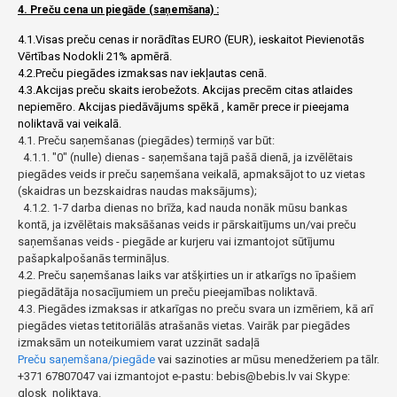
4. Preču cena un piegāde (saņemšana) :
4.1.Visas preču cenas ir norādītas EURO (EUR), ieskaitot Pievienotās
Vērtības Nodokli 21% apmērā.
4.2.Preču piegādes izmaksas nav iekļautas cenā.
4.3.Akcijas preču skaits ierobežots. Akcijas precēm citas atlaides
nepiemēro. Akcijas piedāvājums spēkā , kamēr prece ir pieejama
noliktavā vai veikalā.
4.1. Preču saņemšanas (piegādes) termiņš var būt:
4.1.1. "0" (nulle) dienas - saņemšana tajā pašā dienā, ja izvēlētais
piegādes veids ir preču saņemšana veikalā, apmaksājot to uz vietas
(skaidras un bezskaidras naudas maksājums);
4.1.2. 1-7 darba dienas no brīža, kad nauda nonāk mūsu bankas
kontā, ja izvēlētais maksāšanas veids ir pārskaitījums un/vai preču
saņemšanas veids - piegāde ar kurjeru vai izmantojot sūtījumu
pašapkalpošanās termināļus.
4.2. Preču saņemšanas laiks var atšķirties un ir atkarīgs no īpašiem
piegādātāja nosacījumiem un preču pieejamības noliktavā.
4.3. Piegādes izmaksas ir atkarīgas no preču svara un izmēriem, kā arī
piegādes vietas tetitoriālās atrašanās vietas. Vairāk par piegādes
izmaksām un noteikumiem varat uzzināt sadaļā
Preču saņemšana/piegāde
vai sazinoties ar mūsu menedžeriem pa tālr.
+371 67807047 vai izmantojot e-pastu: bebis@bebis.lv vai Skype:
glosk_noliktava.