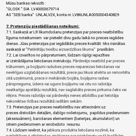
Mūsu bankas rekvizīti :
"GLOSK " SIA LV40003679714
AS "SEB banka" UNLALV2X, konta nr. LV86UNLA0050004340829
7. Pretenziju piestādīšanas noteikumi:
7.1. Saskaņā ar LR likumdošanu pretenzijas par preces neatbilstību
līguma noteikumiem var pieteikt divu gadu laikā no preces iegādes
dienas. Jūsu pretenzijas par iegādātās preces kvalitāti tiks risinātas
saskaņā ar "
Patērētāju tiesību aizsardzības likuma"
prasībām.
7.2. Lai izvairītos no pārpratumiem, lūdzam rūpīgi iepazīties
ar izstrādājuma lietošanas instrukciju.
Pārdevējs neatbild par preces
trūkumiem, ja bojājumi radušies preces nepareizas lietošanas vai
nevērīgas uzglabāšanas rezultātā, prece jau tikusi atvērta un remontēta
citā uzņēmumā, prece ir mehāniski bojāta, bojājums radies
pārsprieguma, ūdens vai uguns bojājumu vai citu no ražotāja
neatkarīgu apstākļu rezultātā, nav saglabāts preces pirkuma čeks vai
rēķins. Preces ražotājs vai pārdevējs nenes atbildību par lietotāja
nekorektas rīcības rezultātā radītām sekām.
7.3. Pretenzijas par preces neatbilstību nav attiecināmi uz
preces distošām detaļām, dabīgo nolietojumu, papildus piederumiem
(aksesuāriem), barošanas elementiem (baterijas, akumulatori) un
citiem piederumiem ar ierobežoto resursu.
7.4. Lūdzam ievērot, ka
jebkura produkta lietošana nozīmē, ka
patērētājam ir atbilstošas ​​zināšanas par priekšmetu un tā īpašībām.