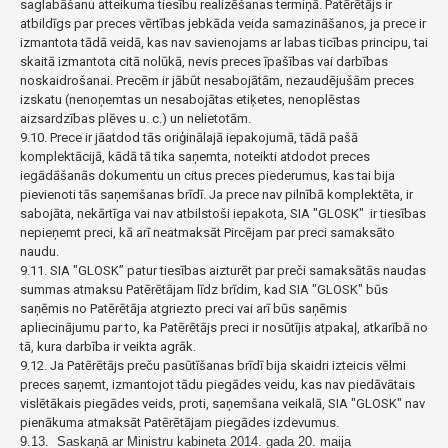
saglabāšanu atteikuma tiesību realizēšanas termiņā. Patērētājs ir
atbildīgs par preces vērtības jebkāda veida samazināšanos, ja prece ir
izmantota tādā veidā, kas nav savienojams ar labas ticības principu, tai
skaitā izmantota citā nolūkā, nevis preces īpašības vai darbības
noskaidrošanai. Precēm ir jābūt nesabojātām, nezaudējušām preces
izskatu (nenoņemtas un nesabojātas etiķetes, nenoplēstas
aizsardzības plēves u. c.) un nelietotām.
9.10. Prece ir jāatdod tās oriģinālajā iepakojumā, tādā pašā
komplektācijā, kādā tā tika saņemta, noteikti atdodot preces
iegādāšanās dokumentu un citus preces piederumus, kas tai bija
pievienoti tās saņemšanas brīdī. Ja prece nav pilnībā komplektēta, ir
sabojāta, nekārtīga vai nav atbilstoši iepakota, SIA "GLOSK" ir tiesības
nepieņemt preci, kā arī neatmaksāt Pircējam par preci samaksāto
naudu.
9.11. SIA "GLOSK” patur tiesības aizturēt par preči samaksātās naudas
summas atmaksu Patērētājam līdz brīdim, kad SIA "GLOSK" būs
saņēmis no Patērētāja atgriezto preci vai arī būs saņēmis
apliecinājumu par to, ka Patērētājs preci ir nosūtījis atpakaļ, atkarībā no
tā, kura darbība ir veikta agrāk.
9.12. Ja Patērētājs preču pasūtīšanas brīdī bija skaidri izteicis vēlmi
preces saņemt, izmantojot tādu piegādes veidu, kas nav piedāvātais
vislētākais piegādes veids, proti, saņemšana veikalā, SIA "GLOSK" nav
pienākuma atmaksāt Patērētājam piegādes izdevumus.
9.13. Saskaņā ar Ministru kabineta 2014. gada 20. maija