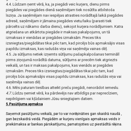
4.4. Lūdzam ņemt vērā, ka, ja piegādi veic kurjers, dienu pirms
piegādes vai piegādes dienā saņēmējam tiek nosūtīta atbilstoša
īsziņa. Ja saņēmējam nav iespējas atrasties norādītajā laikā piegādes
adresē, saņēmējam ir jāmaina piegādes vietu/laiku (parasti tiek
pārcelts uz nākamo darba dienu), sekojot kurjera norādījumiem. Katra
atgriešana un atkārtota piegāde ir maksas pakalpojums, un tā
izmaksas ir vienādas ar piegādes izmaksām. Preces tiks
izsniegtas/piegādātas tikai pēc tam, kad pircējs būs apmaksājis visas
papildu izmaksas, kas radušās viņa vai saņēmēja vainas dēļ.
4.5. Ja sūtījums netiek izņemts sūtījumu pašapkalpošanas terminālī
pirms ziņojumā norādītā datuma, sūtījums ar precēm tiek atgriezts
veikalā, un tas ir maksas pakalpojums, kas vienāds ar piegādes
izmaksām. Preces tiks izsniegtas/piegādātas tikai pēc tam, kad
pircējs būs apmaksājis visas papildu izmaksas, kas radušās viņa vai
saņēmēja vainas dēļ.
4.6. Mēs paturam tiesības atteikt preču piegādi, nenorādot iemeslu.
4.7.
Lūdzu ņemiet vērā, ka pārdevējs nav atbildīgs par neprecīziem,
nepilnīgiem vai kļūdainiem Jūsu sniegtajiem datiem.
5.Pasūtījuma apmaksa
Saņemot pasūtījumu veikalā, par to var norēķināties gan skaidrā naudā ,
gan bezskaidrā veidā. Piegādēm ar kurjeru vienīgais apmaksas veids ir
priekšmaksa ar bankas pārskaitījumu, pamatojoties uz piestādītā rēķina.