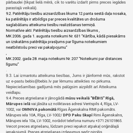
pārbaudei (tikpat lielā mērā, cik to varētu izdarīt pirms preces iegādes
parastajā veikalā).
9.2. Patērētāju tiesību aizsardzības likuma 12.panta sestā daļa nosaka,
ka patērētājs ir atbildīgs par preces kvalitātes un drošuma
saglabāšanu atteikuma tiesību realizēšanas termiņā.
Normatīvie akti:
Patērētāju tiesību aizsardzības likums
,
MK 2006. gada 1. augusta noteikumi Nr. 631 “Kārtība, kādā piesakāms
un izskatāms patērētāja prasījums par līguma noteikumiem
neatbilstošu preci vai pakalpojumu”
,
MK 2002. gada 28. maija noteikumi Nr. 207 “Noteikumi par distances
līgumu”
.
9.3. Lai izmantotu atteikuma tiesības, Jums ir jāinformē mūs, rakstot
uz e-pastu bebis@bebis.lv par lēmumu atteikties no pirkuma.
Nepieciešamības gadījumā mēs palūgsim aizpildīt arī Atteikuma
veidlapu.
9.4. Preces atgriešanai ir jānogādā
mūsu veikalā "BĒBIS" Rīgā,
Mārupes ielā
vai jāsūta uz noliktavas adresi Ventspils 4, Rīga, LV-
1002, vai
OMNIVA pakomātā
Rīgas Āgenskalna RIMI pakomāts.
Mārupes iela 10A, Rīga, LV-1002/
DPD Paku Skapī
Rimi Āgenskalns,
Mārupes iela 10a, LV-1002, norādot telefona numuru +371 26101865.
Veicot preces atgriešanu, lūdzam preci iepakot atpakaļ oriģinālajā
iepakojumā. Preces atgriešanas izdevumus sedz pircējs.