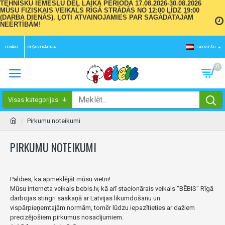
TEHNISKU IEMESLU DĒĻ LAIKA PERIODĀ 17.08.2026-30.08.2026
MŪSU FIZISKAIS VEIKALS RĪGĀ STRĀDĀS NO 12:00 LĪDZ 19:00
(DARBA DIENĀS). ĻOTI ATVAINOJAMIES PAR SAGĀDĀTAJĀM
NEĒRTĪBĀM!
IENĀKT
REĢISTRĀCIJA
LATVIEŠU
0
Visas kategorijas
Pirkumu noteikumi
PIRKUMU NOTEIKUMI
Paldies, ka apmeklējāt mūsu vietni!
Mūsu interneta veikals bebis.lv, kā arī stacionārais veikals "BĒBIS" Rīgā
darbojas stingri saskaņā ar Latvijas likumdošanu un
vispārpieņemtajām normām, tomēr lūdzu iepazītieties ar dažiem
precizējošiem pirkumus nosacījumiem.