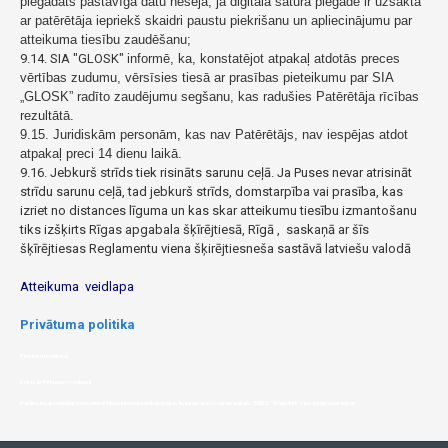
piegādāts pastāvīgā datu nesējā, ja digitālā satura piegāde ir uzsākta
ar patērētāja iepriekš skaidri paustu piekrišanu un apliecinājumu par
atteikuma tiesību zaudēšanu;
9.14. SIA "GLOSK"
informē, ka, konstatējot atpakaļ atdotās preces
vērtības zudumu, vērsīsies tiesā ar prasības pieteikumu par SIA
„GLOSK” radīto zaudējumu segšanu, kas radušies Patērētāja rīcības
rezultātā.
9.15. Juridiskām personām, kas nav Patērētājs, nav iespējas atdot
atpakaļ preci 14 dienu laikā.
9.16. Jebkurš strīds tiek risināts sarunu ceļā. Ja Puses nevar atrisināt
strīdu sarunu ceļā, tad jebkurš strīds, domstarpība vai prasība, kas
izriet no distances līguma un kas skar atteikumu tiesību izmantošanu
tiks izšķirts Rīgas apgabala šķīrējtiesā, Rīgā , saskaņā ar šīs
šķīrējtiesas Reglamentu viena šķirējtiesneša sastāvā latviešu valodā
Atteikuma veidlapa
Privātuma politika
Pirkumu noteikumi
bebis.lv:Pirkumu noteikumi
Paldies, ka apmeklējāt mūsu vietni! Mūsu interneta veikals bebis.lv, kā arī stacionārais veikals "BĒBIS" Rīgā darbojas stingri saskaņā ar