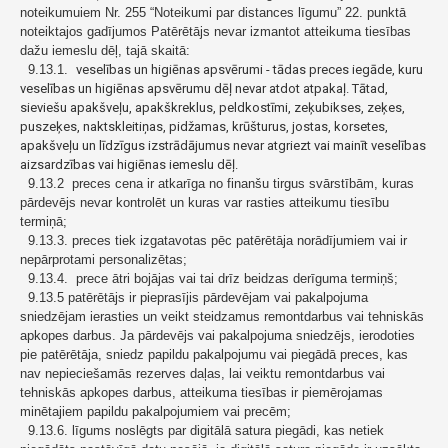
noteikumuiem Nr. 255 “Noteikumi par distances līgumu” 22. punktā
noteiktajos gadījumos Patērētājs nevar izmantot atteikuma tiesības
dažu iemeslu dēļ, tajā skaitā:
9.13.1.
veselības un higiēnas apsvērumi - tādas preces iegāde, kuru
veselības un higiēnas apsvērumu dēļ nevar atdot atpakaļ. Tātad,
sieviešu apakšveļu, apakškreklus, peldkostīmi, zeķubikses, zeķes,
puszeķes, naktskleitiņas, pidžamas, krūšturus, jostas, korsetes,
apakšveļu un līdzīgus izstrādājumus nevar atgriezt vai mainīt veselības
aizsardzības vai higiēnas iemeslu dēļ.
9.13.2 preces cena ir atkarīga no finanšu tirgus svārstībām, kuras
pārdevējs nevar kontrolēt un kuras var rasties atteikumu tiesību
termiņā;
9.13.3. preces tiek izgatavotas pēc patērētāja norādījumiem vai ir
nepārprotami personalizētas;
9.13.4. prece ātri bojājas vai tai drīz beidzas derīguma termiņš;
9.13.5 patērētājs ir pieprasījis pārdevējam vai pakalpojuma
sniedzējam ierasties un veikt steidzamus remontdarbus vai tehniskās
apkopes darbus. Ja pārdevējs vai pakalpojuma sniedzējs, ierodoties
pie patērētāja, sniedz papildu pakalpojumu vai piegādā preces, kas
nav nepieciešamās rezerves daļas, lai veiktu remontdarbus vai
tehniskās apkopes darbus, atteikuma tiesības ir piemērojamas
minētajiem papildu pakalpojumiem vai precēm;
9.13.6. līgums noslēgts par digitālā satura piegādi, kas netiek