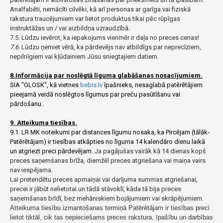
Analfabēti, nemācīti cilvēki, kā arī personas ar garīga vai fiziskā
rakstura traucējumiem var lietot produktus tikai pēc rūpīgas
instruktāžas un / vai aizbildņa uzraudzībā.
7.5. Lūdzu ievērot, ka iepakojums vienmēr ir daļa no preces cenas!
7.6.
Lūdzu ņemiet vērā, ka pārdevējs nav atbildīgs par neprecīziem,
nepilnīgiem vai kļūdainiem Jūsu sniegtajiem datiem.
8.Informācija par noslēgtā līguma glabāšanas nosacījumiem.
SIA "GLOSK", kā vietnes
bebis.lv
īpašnieks, nesaglabā patērētājiem
pieejamā veidā noslēgtos līgumus par preču pasūtīšanu vai
pārdošanu .
9. Atteikuma tiesības.
9.1. LR MK noteikumi par distances līgumu nosaka, ka Pircējam (tālāk-
Patērētājam) ir tiesības atkāpties no līguma 14 kalendāro dienu laikā
un atgriezt preci pārdevējam.
Ja pagājušas vairāk kā 14 dienas kopš
preces saņemšanas brīža, diemžēl preces atgriešana vai maiņa vairs
nav iespējama.
Lai pretendētu preces apmaiņai vai darījuma summas atgriešanai,
precei ir jābūt nelietotai un tādā stāvoklī, kāda tā bija preces
saņemšanas brīdī, bez mehāniskiem bojājumiem vai skrāpējumiem.
Atteikuma tiesību izmantošanas termiņā Patērētājam ir tiesības preci
lietot tiktāl, cik tas nepieciešams preces rakstura, īpašību un darbības