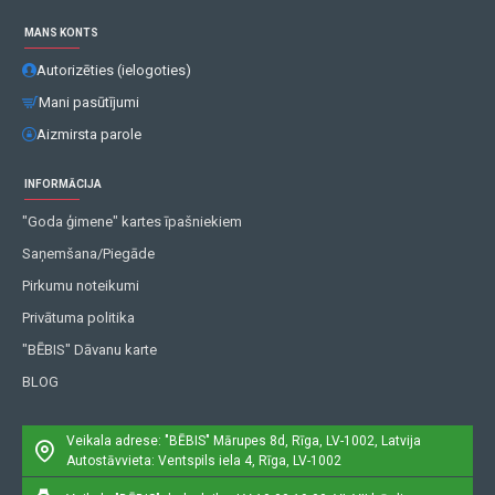
MANS KONTS
Autorizēties (ielogoties)
Mani pasūtījumi
Aizmirsta parole
INFORMĀCIJA
"Goda ģimene" kartes īpašniekiem
Saņemšana/Piegāde
Pirkumu noteikumi
Privātuma politika
"BĒBIS" Dāvanu karte
BLOG
Veikala adrese: "BĒBIS"
Mārupes 8d, Rīga, LV-1002, Latvija
Autostāvvieta: Ventspils iela 4, Rīga, LV-1002