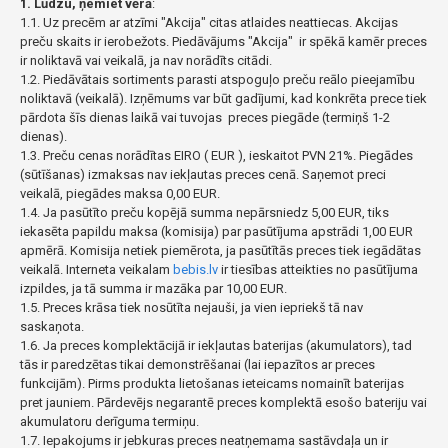
1. Lūdzu, ņemiet vērā
:
1.1. Uz precēm ar atzīmi "Akcija" citas atlaides neattiecas. Akcijas
preču skaits ir ierobežots. Piedāvājums "Akcija" ir spēkā kamēr preces
ir noliktavā vai veikalā, ja nav norādīts citādi.
1.2. Piedāvātais sortiments parasti atspoguļo preču reālo pieejamību
noliktavā (veikalā). Izņēmums var būt gadījumi, kad konkrēta prece tiek
pārdota šīs dienas laikā vai tuvojas preces piegāde (termiņš 1-2
dienas).
1.3. Preču cenas norādītas EIRO ( EUR ), ieskaitot PVN 21%. Piegādes
(sūtīšanas) izmaksas nav iekļautas preces cenā. Saņemot preci
veikalā, piegādes maksa 0,00 EUR.
1.4. Ja pasūtīto preču kopējā summa nepārsniedz 5,00 EUR, tiks
iekasēta papildu maksa (komisija) par pasūtījuma apstrādi 1,00 EUR
apmērā. Komisija netiek piemērota, ja pasūtītās preces tiek iegādātas
veikalā. Interneta veikalam
bebis.lv
ir tiesības atteikties no pasūtījuma
izpildes, ja tā summa ir mazāka par 10,00 EUR.
1.5. Preces krāsa tiek nosūtīta nejauši, ja vien iepriekš tā nav
saskaņota.
1.6. Ja preces komplektācijā ir iekļautas baterijas (akumulators), tad
tās ir paredzētas tikai demonstrēšanai (lai iepazītos ar preces
funkcijām). Pirms produkta lietošanas ieteicams nomainīt baterijas
pret jauniem. Pārdevējs negarantē preces komplektā esošo bateriju vai
akumulatoru derīguma termiņu.
1.7. Iepakojums ir jebkuras preces neatņemama sastāvdaļa un ir