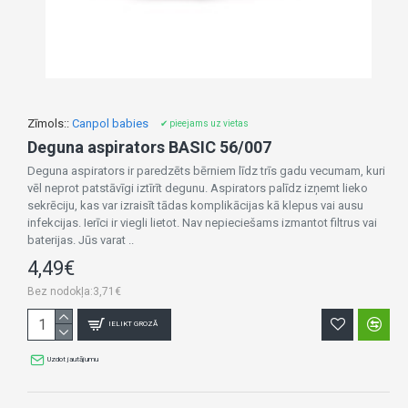
Zīmols::
Canpol babies
✔ pieejams uz vietas
Deguna aspirators BASIC 56/007
Deguna aspirators ir paredzēts bērniem līdz trīs gadu vecumam, kuri
vēl neprot patstāvīgi iztīrīt degunu. Aspirators palīdz izņemt lieko
sekrēciju, kas var izraisīt tādas komplikācijas kā klepus vai ausu
infekcijas. Ierīci ir viegli lietot. Nav nepieciešams izmantot filtrus vai
baterijas. Jūs varat ..
4,49€
Bez nodokļa:3,71€
IELIKT GROZĀ
Uzdot jautājumu