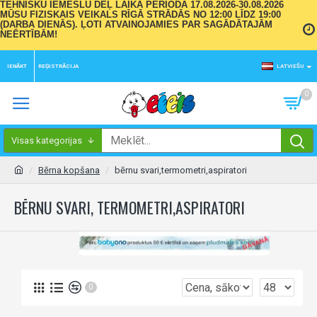
TEHNISKU IEMESLU DĒĻ LAIKA PERIODĀ 17.08.2026-30.08.2026
MŪSU FIZISKAIS VEIKALS RĪGĀ STRĀDĀS NO 12:00 LĪDZ 19:00
(DARBA DIENĀS). ĻOTI ATVAINOJAMIES PAR SAGĀDĀTAJĀM
NEĒRTĪBĀM!
IENĀKT
REĢISTRĀCIJA
LATVIEŠU
0
Visas kategorijas
Bērna kopšana
bērnu svari,termometri,aspiratori
BĒRNU SVARI, TERMOMETRI,ASPIRATORI
0