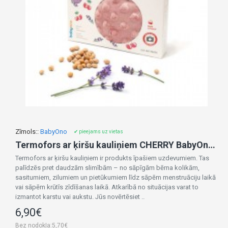
Zīmols::
BabyOno
✔ pieejams uz vietas
Termofors ar ķiršu kauliņiem CHERRY BabyOno 796/01 cherry
Termofors ar ķiršu kauliņiem ir produkts īpašiem uzdevumiem. Tas
palīdzēs pret daudzām slimībām – no sāpīgām bērna kolikām,
sasitumiem, zilumiem un pietūkumiem līdz sāpēm menstruāciju laikā
vai sāpēm krūtīs zīdīšanas laikā. Atkarībā no situācijas varat to
izmantot karstu vai aukstu. Jūs novērtēsiet ..
6,90€
Bez nodokļa:5,70€