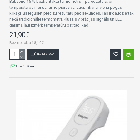
Babyono 1575 bezkontakta termometrs ir paredzēts ātrai
temperatūras mērīšanai no pieres vai ausī. Tikai ar vienu pogas
klikšķi jūs iegūsiet precīzu rezultātu pēc sekundes. Tas ir daudz ērtāk
nekā tradicionālie termometri. Klusais vibrācijas signāls un LED
gaisma ļauj izmērīt temperatūru pat tad, kad..
21,90€
Bez nodokļa:18,10€
IELIKT GROZĀ
Uzdot jautājumu