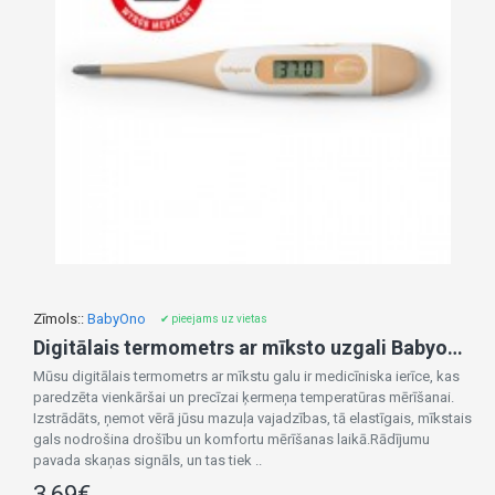
Zīmols::
BabyOno
✔ pieejams uz vietas
Digitālais termometrs ar mīksto uzgali Babyono 1901
Mūsu digitālais termometrs ar mīkstu galu ir medicīniska ierīce, kas
paredzēta vienkāršai un precīzai ķermeņa temperatūras mērīšanai.
Izstrādāts, ņemot vērā jūsu mazuļa vajadzības, tā elastīgais, mīkstais
gals nodrošina drošību un komfortu mērīšanas laikā.Rādījumu
pavada skaņas signāls, un tas tiek ..
3,69€