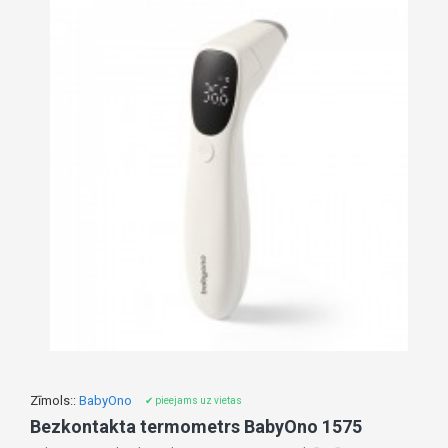
Zīmols::
BabyOno
✔ pieejams uz vietas
Bezkontakta termometrs BabyOno 1575