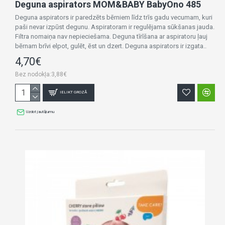
Deguna aspirators MOM&BABY BabyOno 485
Deguna aspirators ir paredzēts bērniem līdz trīs gadu vecumam, kuri
paši nevar izpūst degunu. Aspiratoram ir regulējama sūkšanas jauda.
Filtra nomaiņa nav nepieciešama. Deguna tīrīšana ar aspiratoru ļauj
bērnam brīvi elpot, gulēt, ēst un dzert. Deguna aspirators ir izgata..
4,70€
Bez nodokļa:3,88€
IELIKT GROZĀ
Uzdot jautājumu