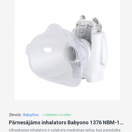
Zīmols::
BabyOno
✔ pieejams uz vietas
Pārnesājāms inhalators Babyono 1376 NBM-11 (1376)
Ultraskaņas inhalators ir uzlabota medicīnas ierīce, kas paredzēta