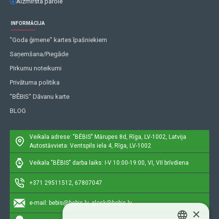
Aizmirsta parole
INFORMĀCIJA
"Goda ģimene" kartes īpašniekiem
Saņemšana/Piegāde
Pirkumu noteikumi
Privātuma politika
"BĒBIS" Dāvanu karte
BLOG
Veikala adrese: "BĒBIS"
Mārupes 8d, Rīga, LV-1002, Latvija
Autostāvvieta: Ventspils iela 4, Rīga, LV-1002
Veikala "BĒBIS" darba laiks: I-V 10:00-19:00, VI, VII brīvdiena
+371 29511512, 67807047
e-mail:
bebis@bebis.lv, glosk@bebis.lv
×