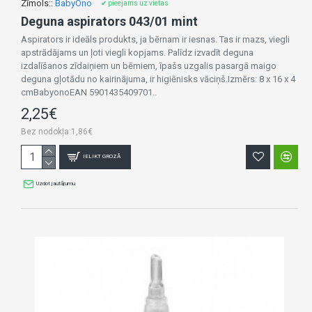
Zīmols::
BabyOno
✔ pieejams uz vietas
Deguna aspirators 043/01 mint
Aspirators ir ideāls produkts, ja bērnam ir iesnas. Tas ir mazs, viegli
apstrādājams un ļoti viegli kopjams. Palīdz izvadīt deguna
izdalīšanos zīdaiņiem un bērniem, īpašs uzgalis pasargā maigo
deguna gļotādu no kairinājuma, ir higiēnisks vāciņš.Izmērs: 8 x 16 x 4
cmBabyonoEAN 5901435409701..
2,25€
Bez nodokļa:1,86€
IELIKT GROZĀ
Uzdot jautājumu