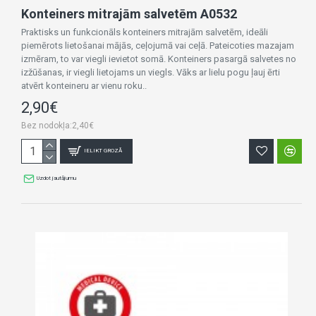
Konteiners mitrajām salvetēm A0532
Praktisks un funkcionāls konteiners mitrajām salvetēm, ideāli
piemērots lietošanai mājās, ceļojumā vai ceļā. Pateicoties mazajam
izmēram, to var viegli ievietot somā. Konteiners pasargā salvetes no
izžūšanas, ir viegli lietojams un viegls. Vāks ar lielu pogu ļauj ērti
atvērt konteineru ar vienu roku..
2,90€
Bez nodokļa:2,40€
IELIKT GROZĀ
Uzdot jautājumu