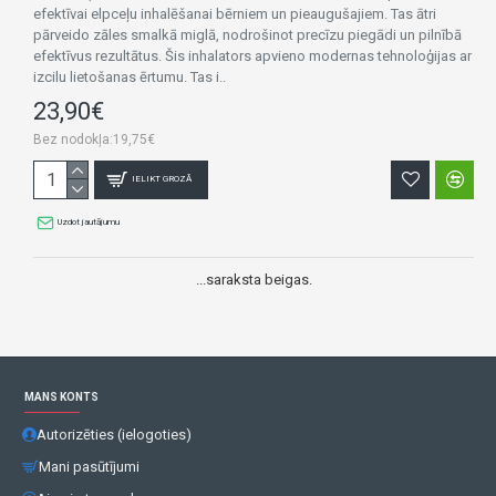
efektīvai elpceļu inhalēšanai bērniem un pieaugušajiem. Tas ātri
pārveido zāles smalkā miglā, nodrošinot precīzu piegādi un pilnībā
efektīvus rezultātus. Šis inhalators apvieno modernas tehnoloģijas ar
izcilu lietošanas ērtumu. Tas i..
23,90€
Bez nodokļa:19,75€
IELIKT GROZĀ
Uzdot jautājumu
...saraksta beigas.
MANS KONTS
Autorizēties (ielogoties)
Mani pasūtījumi