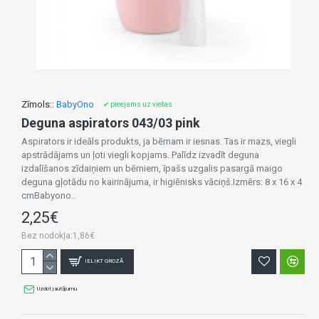
Zīmols::
BabyOno
✔ pieejams uz vietas
Deguna aspirators 043/03 pink
Aspirators ir ideāls produkts, ja bērnam ir iesnas. Tas ir mazs, viegli
apstrādājams un ļoti viegli kopjams. Palīdz izvadīt deguna
izdalīšanos zīdaiņiem un bērniem, īpašs uzgalis pasargā maigo
deguna gļotādu no kairinājuma, ir higiēnisks vāciņš.Izmērs: 8 x 16 x 4
cmBabyono..
2,25€
Bez nodokļa:1,86€
IELIKT GROZĀ
Uzdot jautājumu