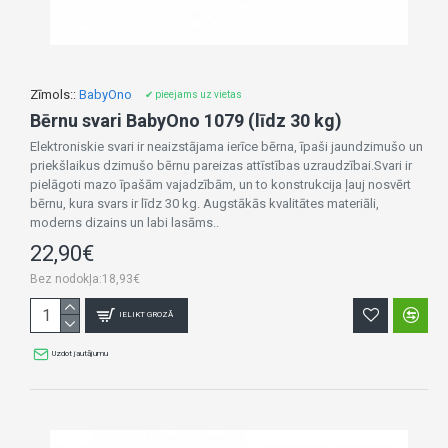
Zīmols::
BabyOno
✔ pieejams uz vietas
Bērnu svari BabyOno 1079 (līdz 30 kg)
Elektroniskie svari ir neaizstājama ierīce bērna, īpaši jaundzimušo un
priekšlaikus dzimušo bērnu pareizas attīstības uzraudzībai.Svari ir
pielāgoti mazo īpašām vajadzībām, un to konstrukcija ļauj nosvērt
bērnu, kura svars ir līdz 30 kg. Augstākās kvalitātes materiāli,
moderns dizains un labi lasāms..
22,90€
Bez nodokļa:18,93€
IELIKT GROZĀ
Uzdot jautājumu