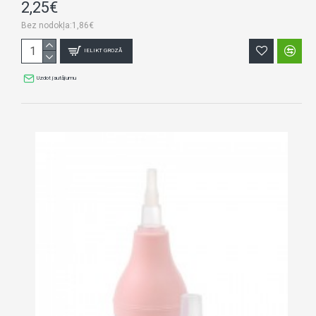
2,25€
Bez nodokļa:1,86€
IELIKT GROZĀ
Uzdot jautājumu