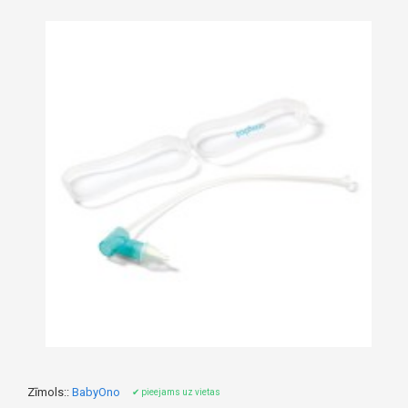
Zīmols::
BabyOno
✔ pieejams uz vietas