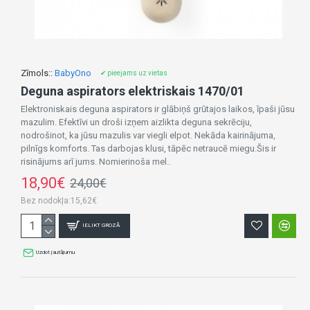
Zīmols::
BabyOno
✔ pieejams uz vietas
Deguna aspirators elektriskais 1470/01
Elektroniskais deguna aspirators ir glābiņš grūtajos laikos, īpaši jūsu
mazulim. Efektīvi un droši izņem aizlikta deguna sekrēciju,
nodrošinot, ka jūsu mazulis var viegli elpot. Nekāda kairinājuma,
pilnīgs komforts. Tas darbojas klusi, tāpēc netraucē miegu.Šis ir
risinājums arī jums. Nomierinoša mel..
18,90€
24,00€
Bez nodokļa:15,62€
IELIKT GROZĀ
Uzdot jautājumu