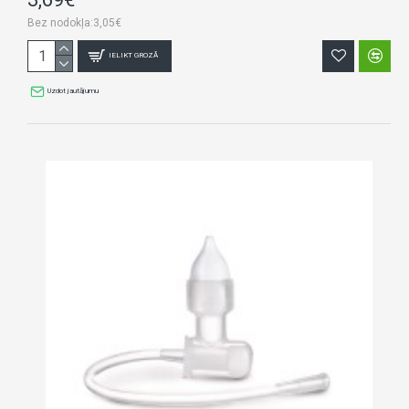
Bez nodokļa:3,05€
IELIKT GROZĀ
Uzdot jautājumu