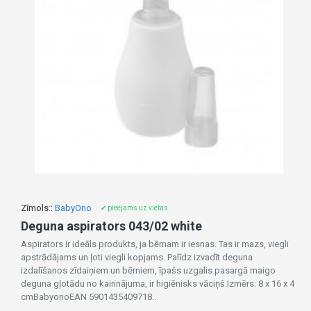
Zīmols::
BabyOno
✔ pieejams uz vietas
Deguna aspirators 043/02 white
Aspirators ir ideāls produkts, ja bērnam ir iesnas. Tas ir mazs, viegli
apstrādājams un ļoti viegli kopjams. Palīdz izvadīt deguna
izdalīšanos zīdaiņiem un bērniem, īpašs uzgalis pasargā maigo
deguna gļotādu no kairinājuma, ir higiēnisks vāciņš.Izmērs: 8 x 16 x 4
cmBabyonoEAN 5901435409718..