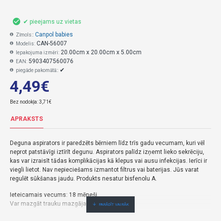
✔ pieejams uz vietas
Canpol babies
Zīmols::
CAN-56007
Modelis:
20.00cm x 20.00cm x 5.00cm
Iepakojuma izmēri:
5903407560076
EAN:
✔
piegāde pakomātā::
4,49€
Bez nodokļa: 3,71€
APRAKSTS
Deguna aspirators ir paredzēts bērniem līdz trīs gadu vecumam, kuri vēl
neprot patstāvīgi iztīrīt degunu.
Aspirators palīdz izņemt lieko sekrēciju,
kas var izraisīt tādas komplikācijas kā klepus vai ausu infekcijas.
Ierīci ir
viegli lietot.
Nav nepieciešams izmantot filtrus vai baterijas.
Jūs varat
regulēt sūkšanas jaudu.
Produkts nesatur bisfenolu A.
Ieteicamais vecums: 18 mēneši.
Var mazgāt trauku mazgājamajā mašīnā.
Canpol Babies