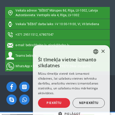
Veikala adrese: "BĒBIS"
Mārupes 8d, Rīga, LV-1002, Latvija
Autostāvvieta: Ventspils iela 4, Rīga, LV-1002
Veikala "BĒBIS" darba laiks: I-V 10:00-19:00, VI, VII brīvdiena
+371 29511512, 67807047
e-mail:
bebis@bebis.lv, glosk@bebis.lv
×
Teams:
bebis.lv
Šī tīmekļa vietne izmanto
LATVIAN
sīkdatnes
WhatsApp:
+371 29511512, 20579272 (tikai ziņojumi)
RUSSIAN
Mūsu tīmekļa vietnē tiek izmantoti
sīkdatnes, lai uzlabotu vietnes tehnisku
ENGLISH
darbību, analizētu vietnes izmantošanas
statistiku, un uzlabotu mūsu mārketinga
aktivitātes.
PIEKRĪTU
NEPIEKRĪTU
PIELĀGOT
Autortiesības © 2023, Bebis.lv, Visas tiesības aizsargātas