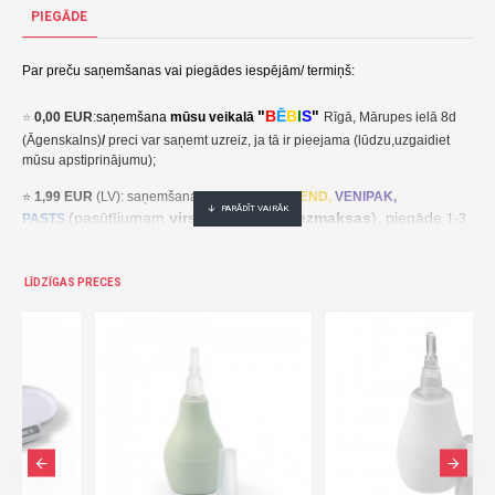
PIEGĀDE
EAN 5903407560076
Deguna aspirators BASIC 56/007-Canpol babies
Par preču saņemšanas vai piegādes iespējām/ termiņš:
4,49€ veikalā "BĒBIS" Rīgā vai bebis.lv.Pieejams(-a).
"
B
Ē
B
I
S
"
⭐
0,00 EUR
:
saņemšana
mūsu veikalā
Rīgā, Mārupes ielā 8d
Nopirkt Deguna aspirators BASIC 56/007-5903407560076-par zemu cenu,ātri,ērti,bez gaidīšanas.Cenas no vairumtirgotāja.
(Āgenskalns)
/
preci var saņemt uzreiz, ja tā ir pieejama (lūdzu,uzgaidiet
mūsu apstiprinājumu);
⭐
1,99 EUR
(LV): saņemšana pakomātā
UNI
SEND,
VENIPAK,
(pasūtījumam
virs 30,00 EUR- bezmaksas
), piegāde
PASTS
1-3
darba dienu laikā;
⭐
2,49 EUR
(LT, EE): saņemšana pakomātā
UNI
SEND,
Udrop
,
LĪDZĪGAS PRECES
, piegāde
LPExpress
2-5 darba dienu laikā;
EE:
2,49 EUR kättesaamine pakiautomaadis UNISEND, Udrop,
kohaletoimetamine 2-5 tööpäeva jooksul;
LT: 2,49 EUR gavimas siuntų automate UNISEND, Udrop, LPExpress,
pristatymas per 2–5 darbo dienas;
(pasūtījumam
virs
⭐ 3
,50 EUR
(LV): saņemšana
DPD
Paku Skapis
30,00 EUR- bezmaksas
), piegāde
1-3 darba dienu laikā;