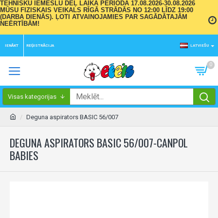
TEHNISKU IEMESLU DĒĻ LAIKA PERIODĀ 17.08.2026-30.08.2026
MŪSU FIZISKAIS VEIKALS RĪGĀ STRĀDĀS NO 12:00 LĪDZ 19:00
(DARBA DIENĀS). ĻOTI ATVAINOJAMIES PAR SAGĀDĀTAJĀM
NEĒRTĪBĀM!
IENĀKT
REĢISTRĀCIJA
LATVIEŠU
0
Visas kategorijas
Deguna aspirators BASIC 56/007
DEGUNA ASPIRATORS BASIC 56/007-CANPOL
BABIES