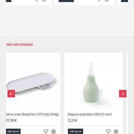
MĒS ARĪ IESAKĀM
Deguna aspirators 043/02 white
Deguna aspirators 043/03 pink
2,25€
2,25€
Ielikt grozā
Ielikt grozā