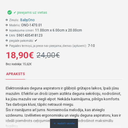
✔ pieejams uz vietas
BabyOno
Zīmols::
ONO-1470.01
Modelis:
11.00cm x 6.00cm x 20.00cm
Iepakojuma izmēri:
5901435418123
EAN:
✔
piegāde pakomātā::
7-10
Piegādes termiņš, ja prece nav pieejama, dienas (aptuveni)::
18,90€
24,00€
Bez nodokļa: 15,62€
APRAKSTS
Elektroniskais deguna aspirators ir glābiņš grūtajos laikos, īpaši jūsu
mazulim.
Efektīvi un droši izņem aizlikta deguna sekrēciju, nodrošinot,
ka jūsu mazulis var viegli elpot.
Nekāda kairinājuma, pilnīgs komforts.
Tas darbojas klusi, tāpēc netraucē miegu.
Šis ir risinājums arī jums.
Nomierinoša melodija, kas atvieglo
uzdevumu.
Izvēlieties ergonomisku un vieglu deguna aspiratoru, kas ir
ideāli piemērots ceļojumiem.
Viegli tīrāms, nodrošinot maksimālu
higiēnu.