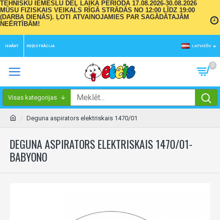
TEHNISKU IEMESLU DĒĻ LAIKA PERIODĀ 17.08.2026-30.08.2026
MŪSU FIZISKAIS VEIKALS RĪGĀ STRĀDĀS NO 12:00 LĪDZ 19:00
(DARBA DIENĀS). ĻOTI ATVAINOJAMIES PAR SAGĀDĀTAJĀM
NEĒRTĪBĀM!
IENĀKT
REĢISTRĀCIJA
LATVIEŠU
0
Visas kategorijas
Deguna aspirators elektriskais 1470/01
DEGUNA ASPIRATORS ELEKTRISKAIS 1470/01-
BABYONO