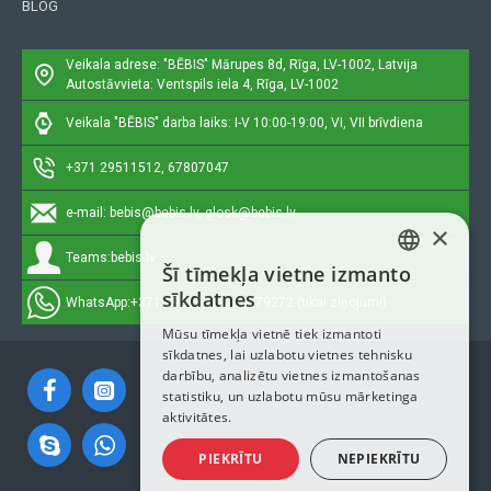
BLOG
Veikala adrese: "BĒBIS"
Mārupes 8d, Rīga, LV-1002, Latvija
Autostāvvieta: Ventspils iela 4, Rīga, LV-1002
Veikala "BĒBIS" darba laiks: I-V 10:00-19:00, VI, VII brīvdiena
+371 29511512, 67807047
e-mail:
bebis@bebis.lv, glosk@bebis.lv
×
Teams:
bebis.lv
Šī tīmekļa vietne izmanto
LATVIAN
sīkdatnes
WhatsApp:
+371 29511512, 20579272 (tikai ziņojumi)
RUSSIAN
Mūsu tīmekļa vietnē tiek izmantoti
sīkdatnes, lai uzlabotu vietnes tehnisku
ENGLISH
darbību, analizētu vietnes izmantošanas
statistiku, un uzlabotu mūsu mārketinga
aktivitātes.
PIEKRĪTU
NEPIEKRĪTU