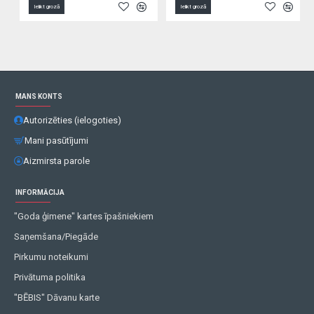
Ielikt grozā
Ielikt grozā
MANS KONTS
Autorizēties (ielogoties)
Mani pasūtījumi
Aizmirsta parole
INFORMĀCIJA
"Goda ģimene" kartes īpašniekiem
Saņemšana/Piegāde
Pirkumu noteikumi
Privātuma politika
"BĒBIS" Dāvanu karte