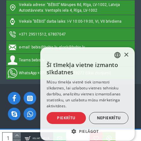
Veikala adrese: "BĒBIS"
Mārupes 8d, Rīga, LV-1002, Latvija
Autostāvvieta: Ventspils iela 4, Rīga, LV-1002
Veikala "BĒBIS" darba laiks: I-V 10:00-19:00, VI, VII brīvdiena
+371 29511512, 67807047
e-mail:
bebis@bebis.lv, glosk@bebis.lv
×
Teams:
bebis.lv
Šī tīmekļa vietne izmanto
LATVIAN
sīkdatnes
WhatsApp:
+371 29511512, 20579272 (tikai ziņojumi)
RUSSIAN
Mūsu tīmekļa vietnē tiek izmantoti
sīkdatnes, lai uzlabotu vietnes tehnisku
ENGLISH
darbību, analizētu vietnes izmantošanas
statistiku, un uzlabotu mūsu mārketinga
aktivitātes.
PIEKRĪTU
NEPIEKRĪTU
PIELĀGOT
Autortiesības © 2023, Bebis.lv, Visas tiesības aizsargātas
IELIKT GROZĀ