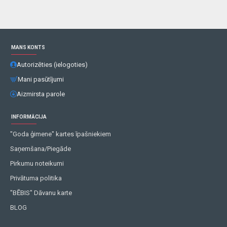
MANS KONTS
Autorizēties (ielogoties)
Mani pasūtījumi
Aizmirsta parole
INFORMĀCIJA
"Goda ģimene" kartes īpašniekiem
Saņemšana/Piegāde
Pirkumu noteikumi
Privātuma politika
"BĒBIS" Dāvanu karte
BLOG