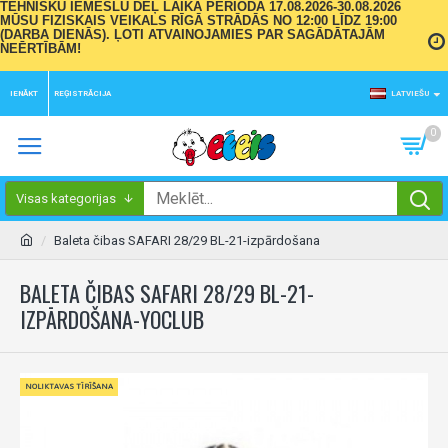
TEHNISKU IEMESLU DĒĻ LAIKA PERIODĀ 17.08.2026-30.08.2026
MŪSU FIZISKAIS VEIKALS RĪGĀ STRĀDĀS NO 12:00 LĪDZ 19:00
(DARBA DIENĀS). ĻOTI ATVAINOJAMIES PAR SAGĀDĀTAJĀM
NEĒRTĪBĀM!
IENĀKT
REĢISTRĀCIJA
LATVIEŠU
0
Visas kategorijas
Baleta čibas SAFARI 28/29 BL-21-izpārdošana
BALETA ČIBAS SAFARI 28/29 BL-21-
IZPĀRDOŠANA-YOCLUB
NOLIKTAVAS TĪRĪŠANA
NOLIKTAVAS TĪRĪŠANA