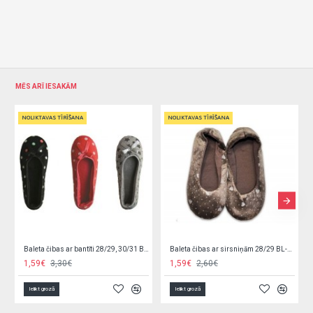
MĒS ARĪ IESAKĀM
NOLIKTAVAS TĪRĪŠANA
NOLIKTAVAS TĪRĪŠANA
NOLIKTAVAS TĪRĪŠANA
NOLIKTAVAS TĪRĪŠANA
Baleta čibas ar bantīti 28/29, 30/31 BL-13-izpārdošana
Baleta čibas ar sirsniņām 28/29 BL-12-izpārdošana
1,59€
2,60€
2,00€
3,55€
Ielikt grozā
Ielikt grozā