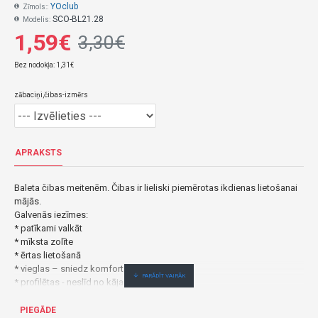
YOclub
Zīmols::
SCO-BL21.28
Modelis:
1,59€
3,30€
Bez nodokļa: 1,31€
zābaciņi,čibas-izmērs
APRAKSTS
Baleta čibas meitenēm. Čibas ir lieliski piemērotas ikdienas lietošanai
mājās.
Galvenās iezīmes:
* patīkami valkāt
* mīksta zolīte
* ērtas lietošanā
* vieglas – sniedz komforta sajūtu
* profilētas - neslīd no kājas
Virspuse: 100% poliesters. Zole: 100% TPR.
PIEGĀDE
Baleta čibas SAFARI 28/29 BL-21-izpārdošana-Yoclub