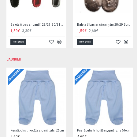
Mājas apavi TRAMPKI OT-001 (24)-izpārdošana
Mājas apavi TRAMPKI BOY OT-003 blue-izpārdošana
2,90€
6,60€
2,90€
6,60€
Ielikt grozā
Ielikt grozā
JAUNUMI
JAUNUMS
JAUNUMS
Jaciņa trikotāžas, rozā 62 cm O0YEYROX
Jaciņa trikotāžas, gaiši zila 62 cm F9W2GGPL
5,90€
5,90€