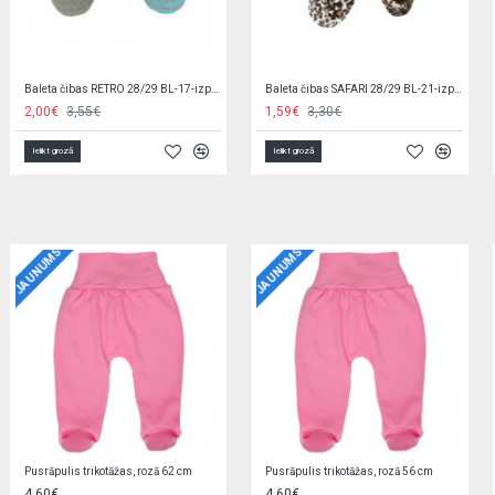
Mājas apavi TRAMPKI BOY OT-003 grey-izpārdošana
Mājas apavi TRAMPKI JEANS OT-012 (26,28)-izpārdošana
2,90€
6,60€
2,90€
6,60€
Ielikt grozā
Ielikt grozā
JAUNUMS
JAUNUMS
Jaciņa trikotāžas, rozā 56 cm EZ0QV4W2
Zīdaiņu cimdiņi-dūraiņi STARS
5,90€
1,90€