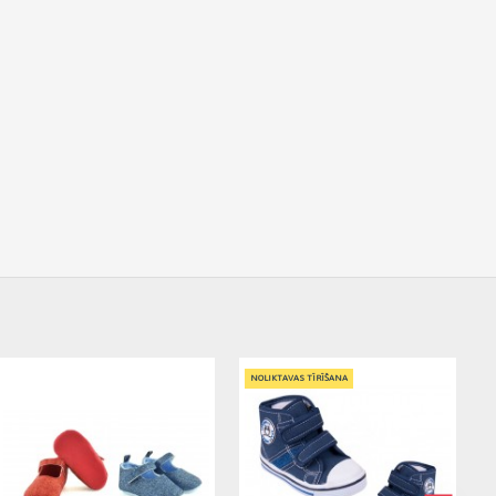
NOLIKTAVAS TĪRĪŠANA
NOLIKTAVAS TĪRĪŠANA