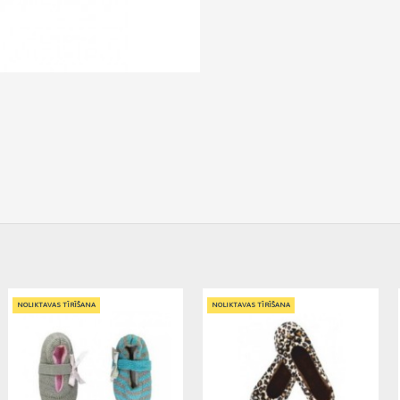
NOLIKTAVAS TĪRĪŠANA
NOLIKTAVAS TĪRĪŠANA