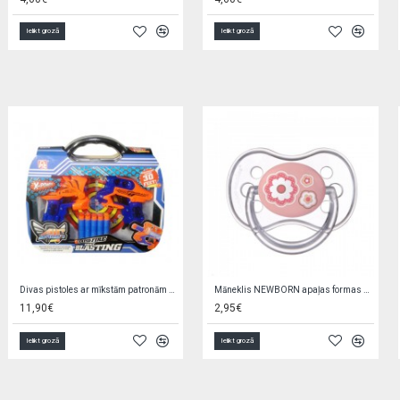
Ielikt grozā
Ielikt grozā
Izglītojošu puzļu komplekts ar tāfeli 52509
Džinsu bikses LENS black 104 cm 00466 S'21
9,90€
3,90€
12,00€
Ielikt grozā
Ielikt grozā