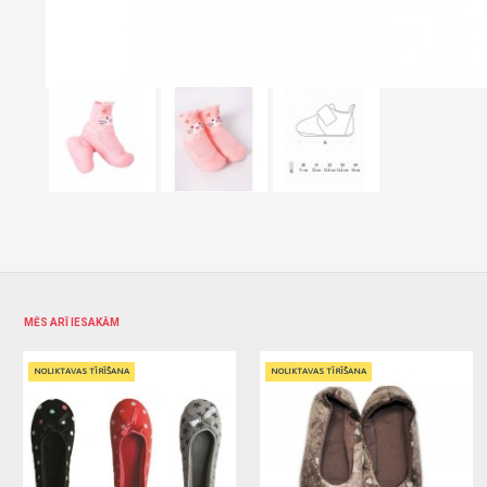
MĒS ARĪ IESAKĀM
NOLIKTAVAS TĪRĪŠANA
NOLIKTAVAS TĪRĪŠANA