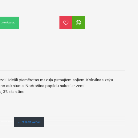
T JAUTĀJUMU
 zoli. Ideāli piemērotas mazuļa pirmajiem soļiem. Kokvilnas zeķu
 no aukstuma. Nodrošina papildu saķeri ar zemi.
, 3% elastāns.
.Cenas no vairumtirgotāja.