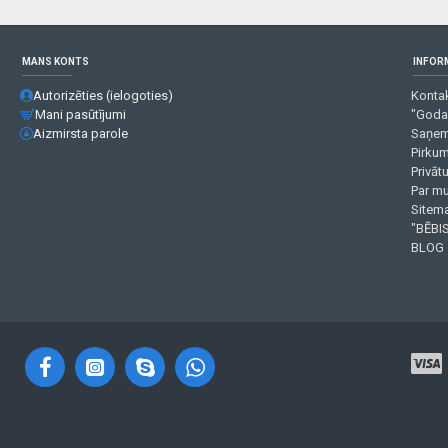
MANS KONTS
INFOR
Autorizēties (ielogoties)
Kontak
Mani pasūtījumi
"Goda
Aizmirsta parole
Saņem
Pirku
Privāt
Par m
Sitema
"BĒBIS
BLOG