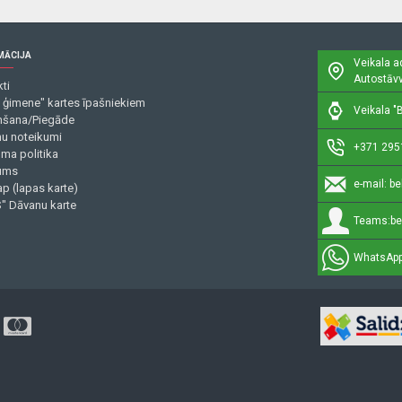
MĀCIJA
Veikala a
Autostāvv
ti
 ģimene" kartes īpašniekiem
Veikala "B
šana/Piegāde
mu noteikumi
+371 295
uma politika
ums
e-mail:
be
p (lapas karte)
" Dāvanu karte
Teams:
be
WhatsApp