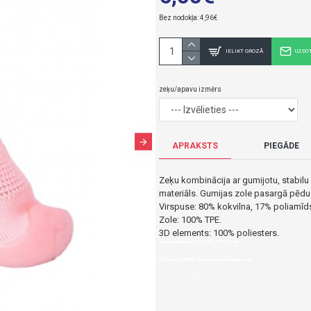
Bez nodokļa: 4,96€
IELIKT GROZĀ
UZDO
zeķu/apavu izmērs
APRAKSTS
PIEGĀDE
Zeķu kombinācija ar gumijotu, stabilu
materiāls. Gumijas zole pasargā pēdu
Virspuse: 80% kokvilna, 17% poliamīds
Zole: 100% TPE.
3D elements: 100% poliesters.
Zeķes ar gumijas zoli CAT OBO-0175-Yoclub
6,00€ veikalā "BĒBIS" Rīgā vai bebis.lv.Pieejams(-a).
Nopirkt Zeķes ar gumijas zoli CAT OBO-0175--par zemu cenu,ātri,ērti,bez gaidīšanas