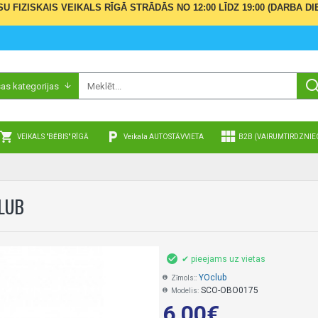
ŪSU FIZISKAIS VEIKALS RĪGĀ STRĀDĀS NO 12:00 LĪDZ 19:00 (DARBA
sas kategorijas
VEIKALS "BĒBIS" RĪGĀ
Veikala AUTOSTĀVVIETA
B2B (VAIRUMTIRDZNIE
CLUB
✔ pieejams uz vietas
YOclub
Zīmols::
SCO-OBO0175
Modelis:
6,00€