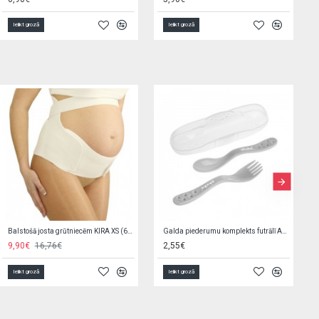
Ielikt grozā
Ielikt grozā
Spēle BINGO Q11267
Pudele AFRICA 250 ml 59/200 pink
4,00€
4,09€
Ielikt grozā
Ielikt grozā