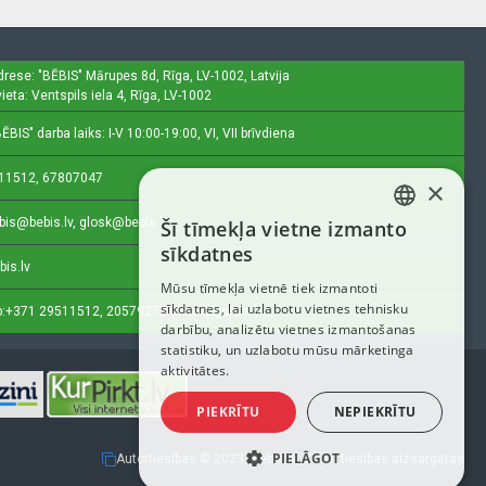
drese: "BĒBIS"
Mārupes 8d, Rīga, LV-1002, Latvija
ieta: Ventspils iela 4, Rīga, LV-1002
ĒBIS" darba laiks: I-V 10:00-19:00, VI, VII brīvdiena
11512, 67807047
×
bis@bebis.lv, glosk@bebis.lv
Šī tīmekļa vietne izmanto
LATVIAN
sīkdatnes
bis.lv
RUSSIAN
Mūsu tīmekļa vietnē tiek izmantoti
sīkdatnes, lai uzlabotu vietnes tehnisku
ENGLISH
:
+371 29511512, 20579272 (tikai ziņojumi)
darbību, analizētu vietnes izmantošanas
statistiku, un uzlabotu mūsu mārketinga
aktivitātes.
PIEKRĪTU
NEPIEKRĪTU
PIELĀGOT
Autortiesības © 2023, Bebis.lv, Visas tiesības aizsargātas