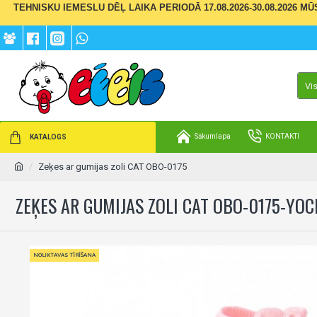
TEHNISKU IEMESLU DĒĻ LAIKA PERIODĀ 17.08.2026-30.08.2026 M
Vi
Sākumlapa
KONTAKTI
KATALOGS
Zeķes ar gumijas zoli CAT OBO-0175
ZEĶES AR GUMIJAS ZOLI CAT OBO-0175-YO
NOLIKTAVAS TĪRĪŠANA