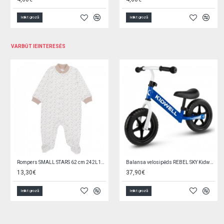
Ielikt grozā
Ielikt grozā
VARBŪT IEINTERESĒS
Vanna anatomiskā 2in1 COMFORT grey TG-011-106
Podiņš BEAR white pearl MS-013-118
10,60€
15,00€
5,90€
6,95€
Ielikt grozā
Ielikt grozā