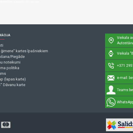
 paredzēts bērniem ar augumu 105-150 cm vai ar svaru
MĀCIJA
Veikala a
Autostāvv
ti
 ģimene" kartes īpašniekiem
Veikala "B
šana/Piegāde
mu noteikumi
+371 295
uma politika
ums
e-mail:
be
p (lapas karte)
" Dāvanu karte
Teams:
be
WhatsApp