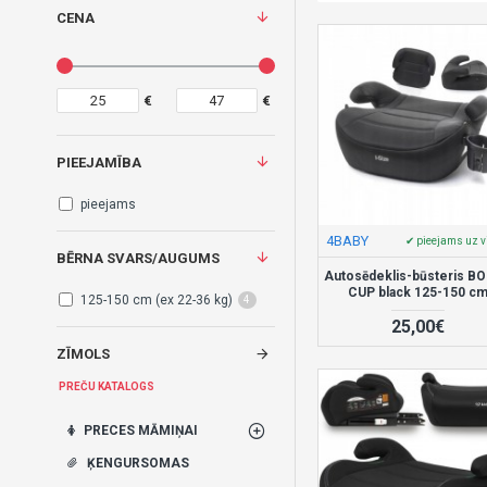
CENA
€
€
PIEEJAMĪBA
pieejams
4BABY
✔ pieejams uz v
BĒRNA SVARS/AUGUMS
Autosēdeklis-būsteris B
CUP black 125-150 c
125-150 cm (ex 22-36 kg)
4
25,00€
ZĪMOLS
PREČU KATALOGS
PRECES MĀMIŅAI
ĶENGURSOMAS