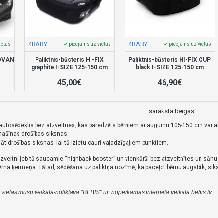
4BABY
4BABY
ietas
✔ pieejams uz vietas
✔ pieejams uz vietas
 OVAN
Paliktnis-būsteris HI-FIX
Paliktnis-būsteris HI-FIX CUP
graphite I-SIZE 125-150 cm
black I-SIZE 125-150 cm
45,00€
46,90€
...saraksta beigas.
 autosēdeklis bez atzveltnes, kas paredzēts bērniem ar augumu 105-150 cm vai ar 
mašīnas drošības siksnas.
ināt drošības siksnas, lai tā izietu cauri vajadzīgajiem punktiem.
r atzveltni jeb tā saucamie “highback booster” un vienkārši bez atzveltnītes un sān
ērna ķermeņa. Tātad, sēdēšana uz paliktņa nozīmē, ka paceļot bērnu augstāk, siksn
 vietas mūsu veikalā-noliktavā "BĒBIS" un nopērkamas interneta veikalā bebis.lv.