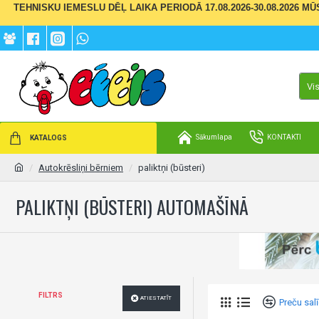
TEHNISKU IEMESLU DĒĻ LAIKA PERIODĀ 17.08.2026-30.08.2026 M
Vi
Sākumlapa
KONTAKTI
KATALOGS
Autokrēsliņi bērniem
paliktņi (būsteri)
PALIKTŅI (BŪSTERI) AUTOMAŠĪNĀ
FILTRS
ATIESTATĪT
Preču sal