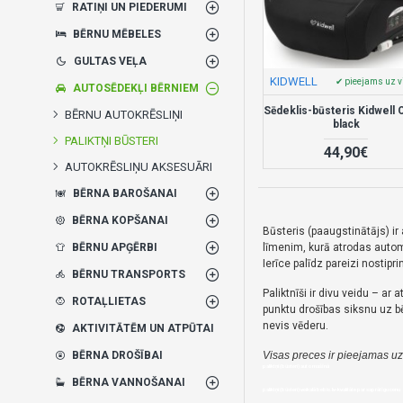
RATIŅI UN PIEDERUMI
BĒRNU MĒBELES
GULTAS VEĻA
KIDWELL
✔ pieejams uz v
AUTOSĒDEKĻI BĒRNIEM
Sēdeklis-būsteris Kidwell
BĒRNU AUTOKRĒSLIŅI
black
PALIKTŅI BŪSTERI
44,90€
AUTOKRĒSLIŅU AKSESUĀRI
BĒRNA BAROŠANAI
BĒRNA KOPŠANAI
Būsteris (paaugstinātājs) ir
līmenim, kurā atrodas auto
BĒRNU APĢĒRBI
Ierīce palīdz pareizi nostipr
BĒRNU TRANSPORTS
Paliktnīši ir divu veidu – a
ROTAĻLIETAS
punktu drošības siksnu uz b
nevis vēderu.
AKTIVITĀTĒM UN ATPŪTAI
Visas preces ir pieejamas uz
BĒRNA DROŠĪBAI
paliktņi (būsteri) automašīnā
BĒRNA VANNOŠANAI
paliktņi (būsteri) veikalā bebis.lv-kvalitāte par saprātīgu cenu