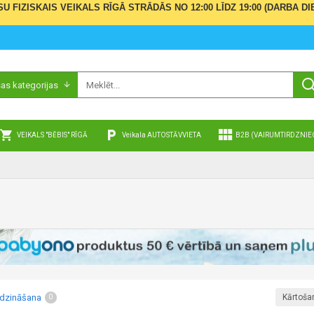
ŪSU FIZISKAIS VEIKALS RĪGĀ STRĀDĀS NO 12:00 LĪDZ 19:00 (DARBA
sas kategorijas
VEIKALS "BĒBIS" RĪGĀ
Veikala AUTOSTĀVVIETA
B2B (VAIRUMTIRDZNIE
īdzināšana
Kārtoša
0