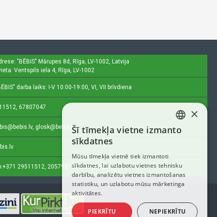
drese: "BĒBIS"
Mārupes 8d, Rīga, LV-1002, Latvija
ieta: Ventspils iela 4, Rīga, LV-1002
ĒBIS" darba laiks: I-V 10:00-19:00, VI, VII brīvdiena
11512, 67807047
×
bis@bebis.lv, glosk@bebis.lv
Šī tīmekļa vietne izmanto
LATVIAN
sīkdatnes
bis.lv
RUSSIAN
Mūsu tīmekļa vietnē tiek izmantoti
sīkdatnes, lai uzlabotu vietnes tehnisku
ENGLISH
:
+371 29511512, 20579272 (tikai ziņojumi)
darbību, analizētu vietnes izmantošanas
statistiku, un uzlabotu mūsu mārketinga
aktivitātes.
PIEKRĪTU
NEPIEKRĪTU