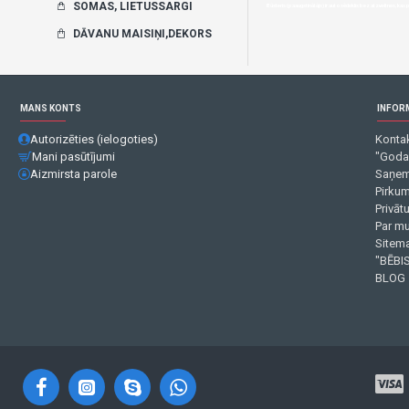
SOMAS, LIETUSSARGI
Būsteris (paaugstinātājs) ir autosēdeklis bez atzveltnes, kas
DĀVANU MAISIŅI,DEKORS
MANS KONTS
INFOR
Autorizēties (ielogoties)
Kontak
Mani pasūtījumi
"Goda
Aizmirsta parole
Saņem
Pirku
Privāt
Par m
Sitema
"BĒBIS
BLOG