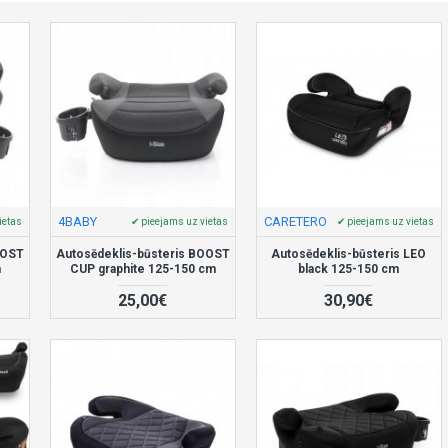
4BABY
CARETERO
ietas
✔ pieejams uz vietas
✔ pieejams uz vietas
OOST
Autosēdeklis-būsteris BOOST
Autosēdeklis-būsteris LEO
m
CUP graphite 125-150 cm
black 125-150 cm
25,00€
30,90€