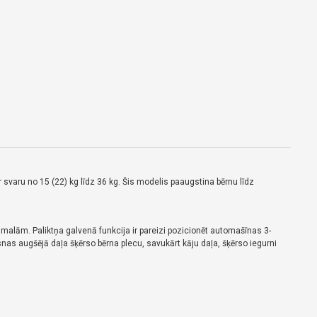
svaru no 15 (22) kg līdz 36 kg. Šis modelis paaugstina bērnu līdz
u malām. Paliktņa galvenā funkcija ir pareizi pozicionēt automašīnas 3-
as augšējā daļa šķērso bērna plecu, savukārt kāju daļa, šķērso iegurni