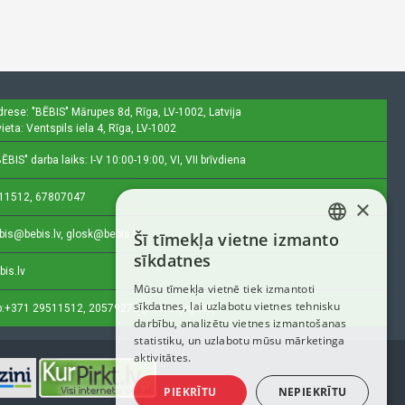
drese: "BĒBIS"
Mārupes 8d, Rīga, LV-1002, Latvija
ieta: Ventspils iela 4, Rīga, LV-1002
ĒBIS" darba laiks: I-V 10:00-19:00, VI, VII brīvdiena
11512, 67807047
×
bis@bebis.lv, glosk@bebis.lv
Šī tīmekļa vietne izmanto
LATVIAN
sīkdatnes
bis.lv
RUSSIAN
Mūsu tīmekļa vietnē tiek izmantoti
sīkdatnes, lai uzlabotu vietnes tehnisku
ENGLISH
:
+371 29511512, 20579272 (tikai ziņojumi)
darbību, analizētu vietnes izmantošanas
statistiku, un uzlabotu mūsu mārketinga
aktivitātes.
PIEKRĪTU
NEPIEKRĪTU