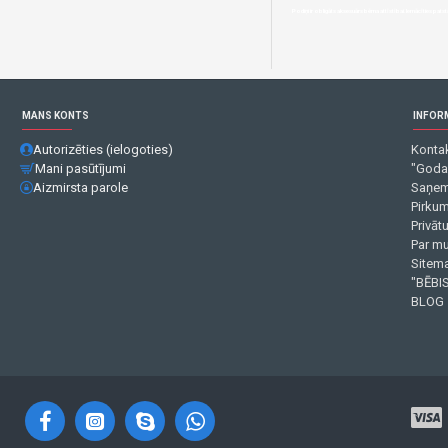
Podiņi ir obligāts aksesuārs bērna attīstībai.Iemācīties patstāv
MANS KONTS
INFOR
Autorizēties (ielogoties)
Kontak
Mani pasūtījumi
"Goda
Aizmirsta parole
Saņem
Pirku
Privāt
Par m
Sitema
"BĒBIS
BLOG