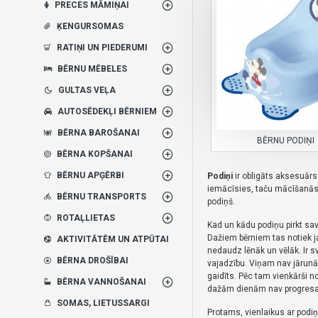
PRECES MĀMIŅAI
ĶENGURSOMAS
RATIŅI UN PIEDERUMI
BĒRNU MĒBELES
GULTAS VEĻA
AUTOSĒDEKĻI BĒRNIEM
BĒRNA BAROŠANAI
BĒRNU PODIŅI
BĒRNA KOPŠANAI
BĒRNU APĢĒRBI
Podiņi
ir obligāts aksesuārs 
iemācīsies, taču mācīšanās 
BĒRNU TRANSPORTS
podiņš.
ROTAĻLIETAS
Kad un kādu podiņu pirkt s
Dažiem bērniem tas notiek 
AKTIVITĀTĒM UN ATPŪTAI
nedaudz lēnāk un vēlāk.
Ir s
BĒRNA DROŠĪBAI
vajadzību.
Viņam nav jārunā s
gaidīts.
Pēc tam vienkārši no
BĒRNA VANNOŠANAI
dažām dienām nav progresa, 
SOMAS, LIETUSSARGI
Protams, vienlaikus ar podiņm