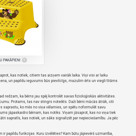
U PAKĀPIENI
9
saprot, kas notiek, citiem tas aizņem vairāk laika.
Viņi visi ar laiku
ena, un papildu ieguvums būs pievilcīgs, mazulim ērts un viegli tīrāms
d redzam, ka bērns jau spēj kontrolēt savas fizioloģiskās aktivitātes.
ecumu.
Protams, tas nav stingrs noteikts.
Daži bērni mācās ātrāk, citi
rns saprastu, ko mēs no viņa vēlamies, un spētu noformulēt savu
 jums jāpaskaidro bērnam, kas notiks.
Viņam jāsaprot, kas no viņa tiek
š ātri sapratīs, kas notiek, un sāks signalizēt par nepieciešamību.
Ja pēc
 ir papildu funkcijas.
Kuru izvēlēties?
Kam būtu jāpievērš uzmanība,