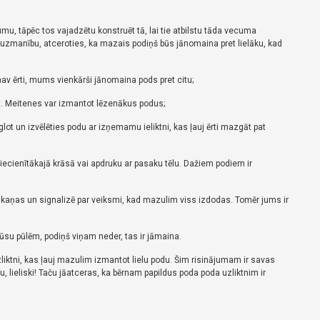
umu, tāpēc tos vajadzētu konstruēt tā, lai tie atbilstu tāda vecuma
t uzmanību, atceroties, ka mazais podiņš būs jānomaina pret lielāku, kad
 nav ērti, mums vienkārši jānomaina pods pret citu;
.
Meitenes var izmantot lēzenākus podus;
 un izvēlēties podu ar izņemamu ieliktni, kas ļauj ērti mazgāt pat
iecienītākajā krāsā vai apdruku ar pasaku tēlu.
Dažiem podiem ir
s skaņas un signalizē par veiksmi, kad mazulim viss izdodas.
Tomēr jums ir
ūsu pūlēm, podiņš viņam neder, tas ir jāmaina.
iktni, kas ļauj mazulim izmantot lielu podu.
Šim risinājumam ir savas
 lieliski!
Taču jāatceras, ka bērnam papildus poda poda uzliktnim ir