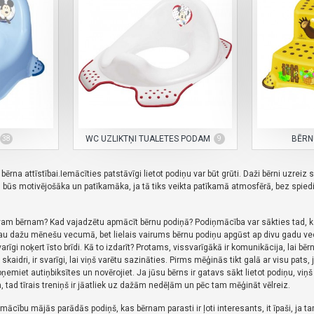
WC UZLIKTŅI TUALETES PODAM
BĒRN
38
9
bērna attīstībai.Iemācīties patstāvīgi lietot podiņu var būt grūti.
Daži bērni uzreiz 
būs motivējošāka un patīkamāka, ja tā tiks veikta patīkamā atmosfērā, bez spiedi
avam bērnam?
Kad vajadzētu apmācīt bērnu podiņā?
Podiņmācība var sākties tad, ka
jau dažu mēnešu vecumā, bet lielais vairums bērnu podiņu apgūst ap divu gadu v
varīgi noķert īsto brīdi.
Kā to izdarīt?
Protams, vissvarīgākā ir komunikācija, lai bē
kaidri, ir svarīgi, lai viņš varētu sazināties.
Pirms mēģinās tikt galā ar visu pats,
ņemiet autiņbiksītes un novērojiet.
Ja jūsu bērns ir gatavs sākt lietot podiņu, viņ
tad tīrais treniņš ir jāatliek uz dažām nedēļām un pēc tam mēģināt vēlreiz.
ācību mājās parādās podiņš, kas bērnam parasti ir ļoti interesants, it īpaši, ja tam