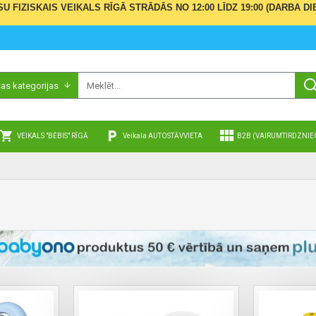
ŪSU FIZISKAIS VEIKALS RĪGĀ STRĀDĀS NO 12:00 LĪDZ 19:00 (DARBA
sas kategorijas
VEIKALS "BĒBIS" RĪGĀ
Veikala AUTOSTĀVVIETA
B2B (VAIRUMTIRDZNIE