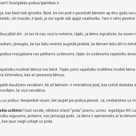
rnam?
Svarīgākās podiņa īpatnības ir:
ja, kas bieži tiek ignorēta.
Šķiet, ka visi podi ir paredzēti bērniem ap divu gadu vec
lielāki, citi mazāki, it īpaši, ja viņi agrāk sāk apgūt neatkarību.
Tam ir vērts pievērs
ņa jābūt ērti.
Ja tas tā nav, viņš to nelietos, tāpēc, ja bērns signalizēs, ka viņam
puikam, jāraugās, lai tas būtu veidots augstāk priekšā, lai bērnam būtu ērti to lietot
- podiņa mazgāšana nav patīkams uzdevums, tāpēc šo uzdevumu vajadzētu atvieglot
ajadzētu mudināt bērnus tos lietot.
Tāpēc jums vajadzētu izvēlēties modeli bērna 
a dzīvniekus, kas arī piesaista bērnus;
ti patīk daudziem vecākiem, kā arī bērniem: ir interaktīvie podi, kas izdod dažāda
šrocībām, lai viņš nenobītos.
ju uz podiņu.
Nespiediet viņam, bet ļaujiet pie podiņa pierast.
Ja, neskatoties uz m
kļa uzliktnis
?
Daži vecāki, vēloties izlaist "poda" posmu, uzreiz iegādājas WC uzl
cāku ieguvums, protams, nav jāmazgā pods.
Ja bērns ir apmierināts ar šo lēmumu,
, kas ļaus viegli uzkāpt uz poda.