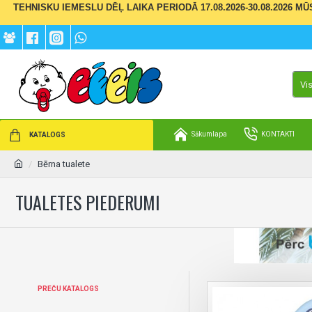
TEHNISKU IEMESLU DĒĻ LAIKA PERIODĀ 17.08.2026-30.08.2026 M
Vi
Sākumlapa
KONTAKTI
KATALOGS
Bērna tualete
TUALETES PIEDERUMI
PREČU KATALOGS