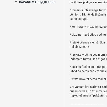
DĀVANU MAISIŅI,DEKORS
izvēloties podiņu savam bē
* izmērs ir ļoti svarīga funkci
bērniem.
Tikmēr daži bērni ir 
bērns paaugs;
* komforts – mazulim uz podi
* dizains - izvēloties podiņu 
* iztukšošanas vienkāršība 
nelielā izlietnē;
* izskats – bērnu podiņiem v
izdomāta forma, kas atgādin
* papildu funkcijas – tās ļo
jābrīdina bērns par šīm priek
Ir vērts novērot bērna reakci
Vai varbūt tikai
tualetes sēde
priekšrocības un trūkumi.
Ve
nepieciešams arī
pakāpien
s
tualetes piederumi
Bērna tualete veikalā bebis.lv-kvalitāte par saprātīgu cenu