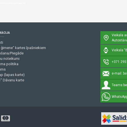
īgi lietot podiņu var būt grūti. Daži
MĀCIJA
Veikala a
Autostāvv
ti
 ģimene" kartes īpašniekiem
Veikala "B
šana/Piegāde
mu noteikumi
+371 295
uma politika
ums
e-mail:
be
p (lapas karte)
" Dāvanu karte
Teams:
be
WhatsApp