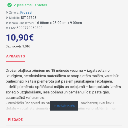
✔ pieejams uz vietas
Kruzzel
Zīmols::
IST-26728
Modelis:
16.00cm x 25.00cm x 9.00cm
Iepakojuma izmēri:
5900779960893
EAN:
10,90€
Bez nodokļa: 9,01€
APRAKSTS
Droša rotaļlieta bērniem no 18 mēnešu vecuma – izgatavota no
izturīgiem, netoksiskiem materiāliem ar noapaļotām malām, varat būt
pārliecināti, ka tā ir piemērota pat pašiem jaunākajiem lietotājiem.
- Ideāli piemērota spēlēšanai mājās un ceļojumā – kompaktais izmērs
atvieglo uzglabāšanu, iesaiņošanu un ņemšanu līdzi pastaigās,
automašīnā vai ciemos.
- Vienkāršs "nospied un brauc" mehānisms – nav bateriju vai lieku
detaļu – rotaļlieta vienmēr darbojas bez kļūmēm vai problēmām, un
jūsu mazulis var patstāvīgi palaist automašīnas.
- Ideāls izmērs mazām rociņām – 9,5 x 6,5 cm – padara automašīnas
PIEGĀDE
viegli satveramas.