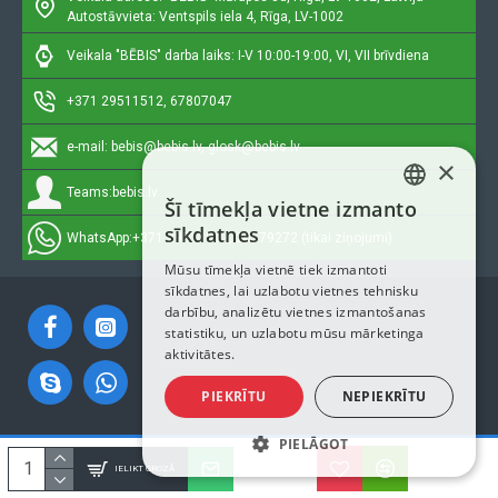
Autostāvvieta: Ventspils iela 4, Rīga, LV-1002
Veikala "BĒBIS" darba laiks: I-V 10:00-19:00, VI, VII brīvdiena
+371 29511512, 67807047
e-mail:
bebis@bebis.lv, glosk@bebis.lv
×
Teams:
bebis.lv
Šī tīmekļa vietne izmanto
LATVIAN
sīkdatnes
WhatsApp:
+371 29511512, 20579272 (tikai ziņojumi)
RUSSIAN
Mūsu tīmekļa vietnē tiek izmantoti
sīkdatnes, lai uzlabotu vietnes tehnisku
ENGLISH
darbību, analizētu vietnes izmantošanas
statistiku, un uzlabotu mūsu mārketinga
aktivitātes.
PIEKRĪTU
NEPIEKRĪTU
PIELĀGOT
Autortiesības © 2023, Bebis.lv, Visas tiesības aizsargātas
IELIKT GROZĀ