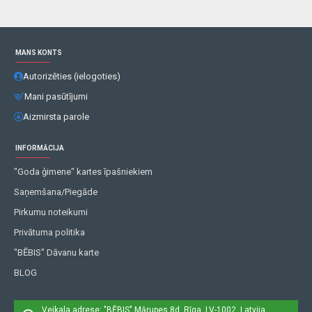
MANS KONTS
Autorizēties (ielogoties)
Mani pasūtījumi
Aizmirsta parole
INFORMĀCIJA
"Goda ģimene" kartes īpašniekiem
Saņemšana/Piegāde
Pirkumu noteikumi
Privātuma politika
"BĒBIS" Dāvanu karte
BLOG
Veikala adrese: "BĒBIS"
Mārupes 8d, Rīga, LV-1002, Latvija