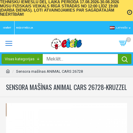
TEHNISKU IEMESLU DĒĻ LAIKA PERIODĀ 17.08.2026-30.08.2026
MŪSU FIZISKAIS VEIKALS RĪGĀ STRĀDĀS NO 12:00 LĪDZ 19:00
(DARBA DIENĀS). ĻOTI ATVAINOJAMIES PAR SAGĀDĀTAJĀM
NEĒRTĪBĀM!
IENĀKT
REĢISTRĀCIJA
LATVIEŠU
0
Visas kategorijas
Sensora mašīnas ANIMAL CARS 26728
SENSORA MAŠĪNAS ANIMAL CARS 26728-KRUZZEL