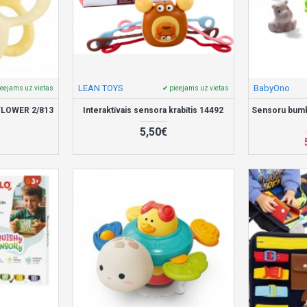
LEAN TOYS
BabyOno
ieejams uz vietas
✔ pieejams uz vietas
 FLOWER 2/813
Interaktīvais sensora krabītis 14492
Sensoru bumb
5,50€