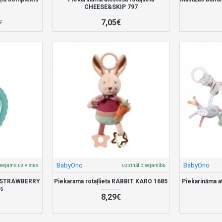
CHEESE&SKIP 797
7,05€
€
BabyOno
BabyOno
ieejams uz vietas
uzzināt pieejamību
D STRAWBERRY
Piekarama rotaļlieta RABBIT KARO 1685
Piekarināma a
us
8,29€