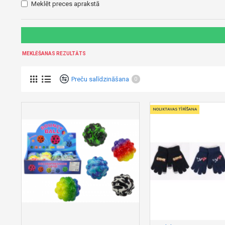
Meklēt preces aprakstā
MEKLĒŠANAS REZULTĀTS
Preču salīdzināšana
0
NOLIKTAVAS TĪRĪŠANA