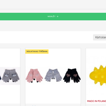
MEKLĒT
Kārtoša
NOLIKTAVAS TĪRĪŠANA
MADE IN POLAN