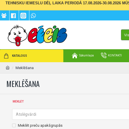
TEHNISKU IEMESLU DĒĻ LAIKA PERIODĀ 17.08.2026-30.08.2026 M
Vi
Sākumlapa
KONTAKTI
KATALOGS
Meklēšana
MEKLĒŠANA
MEKLĒT
Meklēt preču apakšgrupās