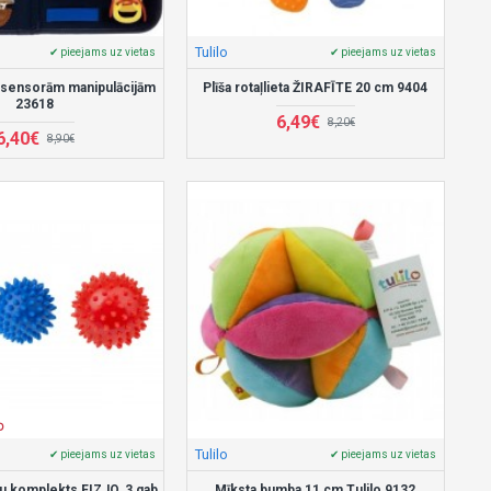
Tulilo
✔ pieejams uz vietas
✔ pieejams uz vietas
 sensorām manipulācijām
Plīša rotaļlieta ŽIRAFĪTE 20 cm 9404
23618
6,49€
8,20€
6,40€
8,90€
D
Tulilo
✔ pieejams uz vietas
✔ pieejams uz vietas
 komplekts FIZJO, 3 gab.
Mīksta bumba 11 cm Tulilo 9132