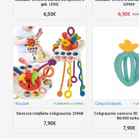
gab. (450)
Q9969
6,50€
6,90€
8,60
Kruzzel
Canpol babies
✔ pieejams uz vietas
✔ p
Sensorā rotaļlieta-zobgrauznis 23968
Zobgrauznis sensora 3
80/400 turk
7,90€
7,90€