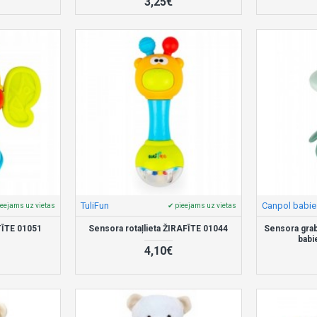
3,25€
TuliFun
Canpol babie
ieejams uz vietas
✔ pieejams uz vietas
ITĪTE 01051
Sensora rotaļlieta ŽIRAFĪTE 01044
Sensora grab
babi
4,10€