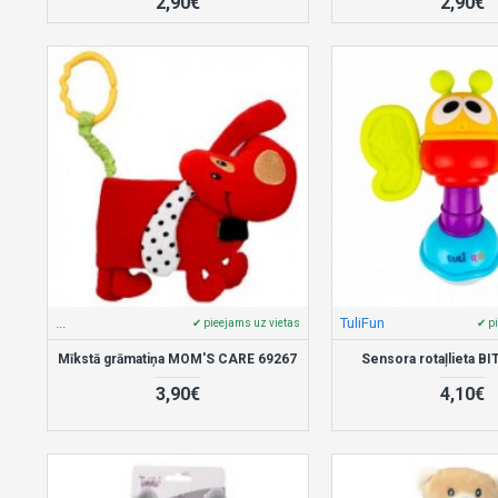
2,90€
2,90€
...
TuliFun
✔ pieejams uz vietas
✔ p
Mīkstā grāmatiņa MOM'S CARE 69267
Sensora rotaļlieta B
3,90€
4,10€