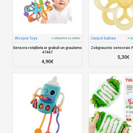
Woopie Toys
Canpol babies
✔ pieejams uz vietas
✔ p
Sensora rotaļlieta ar grabuli un graužamo
Zobgrauznis sensorais
47467
5,30€
4,90€