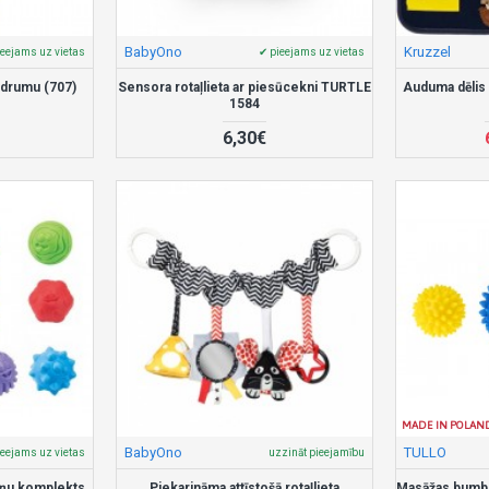
BabyOno
Kruzzel
ieejams uz vietas
✔ pieejams uz vietas
ķidrumu (707)
Sensora rotaļlieta ar piesūcekni TURTLE
Auduma dēlis
1584
6,30€
MADE IN POLAN
BabyOno
TULLO
ieejams uz vietas
uzzināt pieejamību
ņu komplekts
Piekarināma attīstošā rotaļlieta
Masāžas bumbu