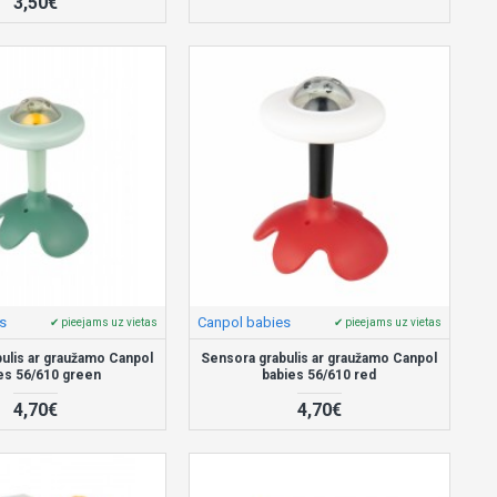
3,50€
s
Canpol babies
✔ pieejams uz vietas
✔ pieejams uz vietas
ulis ar graužamo Canpol
Sensora grabulis ar graužamo Canpol
es 56/610 green
babies 56/610 red
4,70€
4,70€