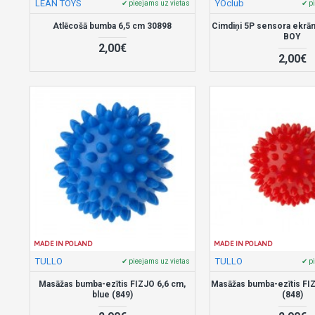
LEAN TOYS
YOclub
✔ pieejams uz vietas
✔ p
Atlēcošā bumba 6,5 cm 30898
Cimdiņi 5P sensora ekrā
BOY
2,00€
2,00€
MADE IN POLAND
MADE IN POLAND
TULLO
TULLO
✔ pieejams uz vietas
✔ p
Masāžas bumba-ezītis FIZJO 6,6 cm,
Masāžas bumba-ezītis FIZ
blue (849)
(848)