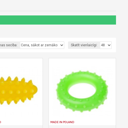
nas secība:
Skatīt vienlaicīgi:
D
MADE IN POLAND