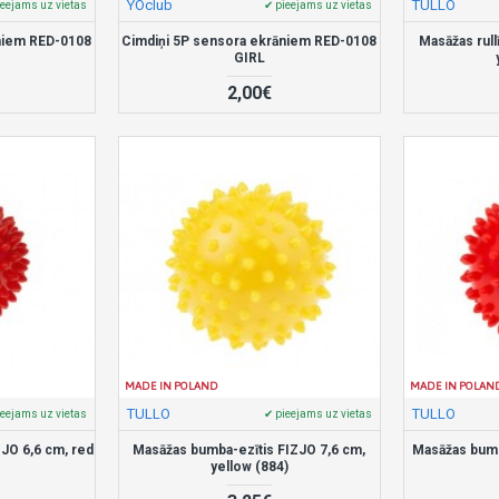
YOclub
TULLO
ieejams uz vietas
✔ pieejams uz vietas
niem RED-0108
Cimdiņi 5P sensora ekrāniem RED-0108
Masāžas rull
GIRL
2,00€
MADE IN POLAND
MADE IN POLAN
TULLO
TULLO
ieejams uz vietas
✔ pieejams uz vietas
JO 6,6 cm, red
Masāžas bumba-ezītis FIZJO 7,6 cm,
Masāžas bumb
yellow (884)