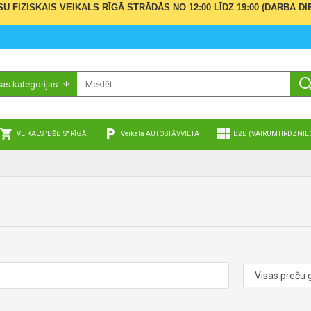
ŪSU FIZISKAIS VEIKALS RĪGĀ STRĀDĀS NO 12:00 LĪDZ 19:00 (DARBA
sas kategorijas
VEIKALS "BĒBIS" RĪGĀ
Veikala AUTOSTĀVVIETA
B2B (VAIRUMTIRDZNIE