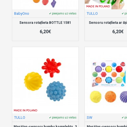
MADE IN POLAND
BabyOno
TULLO
✔ pieejams uz vietas
✔ p
Sensora rotaļlieta BOTTLE 1581
Sensoru rotaļlieta ar š
6,20€
6,20€
MADE IN POLAND
TULLO
SW
✔ pieejams uz vietas
✔ p
Masāžas-sensoru bumbu komplekts, 3
Masāžas-sensoru bumbi