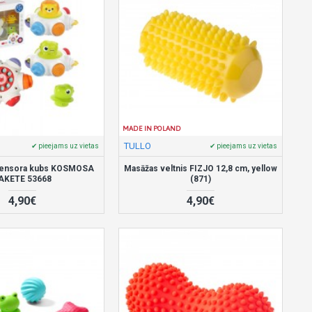
MADE IN POLAND
TULLO
✔ pieejams uz vietas
✔ pieejams uz vietas
 sensora kubs KOSMOSA
Masāžas veltnis FIZJO 12,8 cm, yellow
AKETE 53668
(871)
4,90€
4,90€