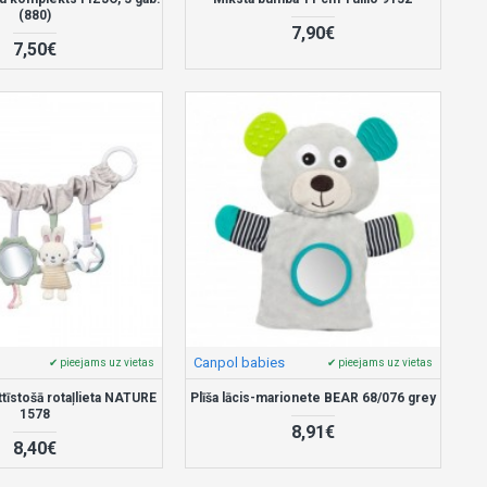
(880)
7,90€
7,50€
Canpol babies
✔ pieejams uz vietas
✔ pieejams uz vietas
ttīstošā rotaļlieta NATURE
Plīša lācis-marionete BEAR 68/076 grey
1578
8,91€
8,40€