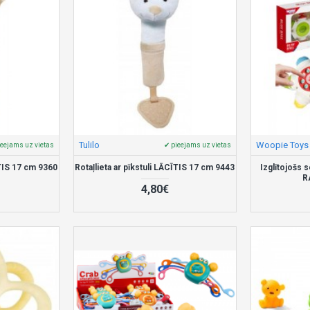
Tulilo
Woopie Toys
ieejams uz vietas
✔ pieejams uz vietas
ĪTIS 17 cm 9360
Rotaļlieta ar pīkstuli LĀCĪTIS 17 cm 9443
Izglītojošs
R
4,80€