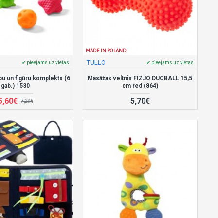
MADE IN POLAND
TULLO
✔ pieejams uz vietas
✔ pieejams uz vietas
u un figūru komplekts (6
Masāžas veltnis FIZJO DUOBALL 15,5
gab.) 1530
cm red (864)
5,60€
5,70€
7,29€