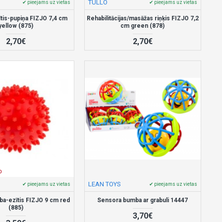
TULLO
✔ pieejams uz vietas
✔ pieejams uz vietas
ītis-pupiņa FIZJO 7,4 cm
Rehabilitācijas/masāžas riņķis FIZJO 7,2
yellow (875)
cm green (878)
2,70€
2,70€
D
LEAN TOYS
✔ pieejams uz vietas
✔ pieejams uz vietas
a-ezītis FIZJO 9 cm red
Sensora bumba ar grabuli 14447
(885)
3,70€