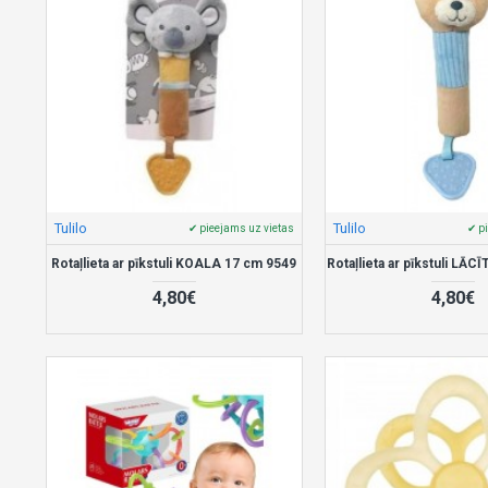
Tulilo
Tulilo
✔ pieejams uz vietas
✔ p
Rotaļlieta ar pīkstuli KOALA 17 cm 9549
Rotaļlieta ar pīkstuli LĀC
4,80€
4,80€