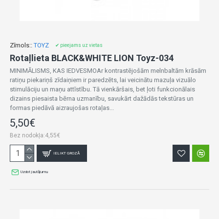
Zīmols::
TOYZ
✔ pieejams uz vietas
Rotaļlieta BLACK&WHITE LION Toyz-034
MINIMĀLISMS, KAS IEDVESMOAr kontrastējošām melnbaltām krāsām
ratiņu piekariņš zīdaiņiem ir paredzēts, lai veicinātu mazuļa vizuālo
stimulāciju un maņu attīstību. Tā vienkāršais, bet ļoti funkcionālais
dizains piesaista bērna uzmanību, savukārt dažādās tekstūras un
formas piedāvā aizraujošas rotaļas...
5,50€
Bez nodokļa:4,55€
IELIKT GROZĀ
Uzdot jautājumu