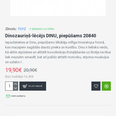
Zīmols::
TOYZ
✔ pieejams uz vietas
Dinozauriņš-lēcējs DINU, piepūšams 20840
Iepazīstieties ar Dinu, piepūšamo lēkātāju mīlīga triceratopa formā,
kas mazajiem sagādās daudz prieka un kustību. Dinu ir lielisks veids,
kā aktīvi atpūsties un attīstīt koordināciju.Rotaļāšanās uz lēсēja ne tikai
liek mazulim smaidīt, bet arī palīdz attīstīt motoriku, stiprina muskuļus
un uzlabo l..
19,90€
20,90€
Bez nodokļa:16,45€
IELIKT GROZĀ
Uzdot jautājumu