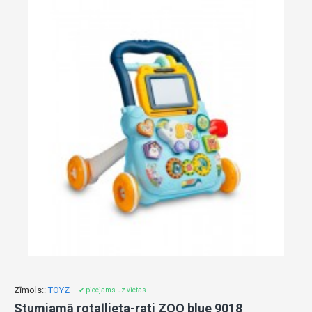
Zīmols::
TOYZ
✔ pieejams uz vietas
Stumjamā rotaļlieta-rati ZOO blue 9018