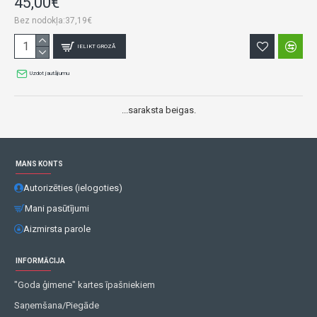
45,00€
Bez nodokļa:37,19€
IELIKT GROZĀ
Uzdot jautājumu
...saraksta beigas.
MANS KONTS
Autorizēties (ielogoties)
Mani pasūtījumi
Aizmirsta parole
INFORMĀCIJA
"Goda ģimene" kartes īpašniekiem
Saņemšana/Piegāde