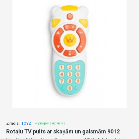
Zīmols::
TOYZ
✔ pieejams uz vietas
Rotaļu TV pults ar skaņām un gaismām 9012