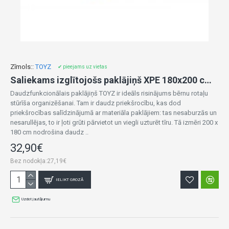
Zīmols::
TOYZ
✔ pieejams uz vietas
Saliekams izglītojošs paklājiņš XPE 180x200 cm ANIMALS (1112)
Daudzfunkcionālais paklājiņš TOYZ ir ideāls risinājums bērnu rotaļu
stūrīša organizēšanai. Tam ir daudz priekšrocību, kas dod
priekšrocības salīdzinājumā ar materiāla paklājiem: tas nesaburzās un
nesarullējas, to ir ļoti grūti pārvietot un viegli uzturēt tīru. Tā izmēri 200 x
180 cm nodrošina daudz ..
32,90€
Bez nodokļa:27,19€
IELIKT GROZĀ
Uzdot jautājumu