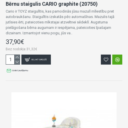
Bērnu staigulis CARIO graphite (20750)
Cario ir TOYZ staigulītis, kas pamodinās jūsu mazulī mīlestību pret
autobraukšanu. Staigulītis izskatās pēc automašīnas. Mazulis tajā
jutīsies ērti, pateicoties mīkstajai atzveltnei sēdeklī. Augstuma
pielāgošana bērna augumam ir iespējama, pateicoties īpašajam
dizainam. Izmantojot vienu pogu, jūs va..
37,90€
Bez nodokļa:31,32€
IELIKT GROZĀ
Uzdot jautājumu