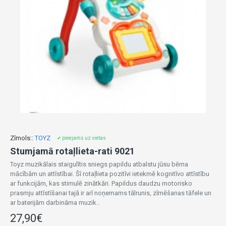
Zīmols::
TOYZ
✔ pieejams uz vietas
Stumjamā rotaļlieta-rati 9021
Toyz muzikālais staigulītis sniegs papildu atbalstu jūsu bērna
mācībām un attīstībai. Šī rotaļlieta pozitīvi ietekmē kognitīvo attīstību
ar funkcijām, kas stimulē zinātkāri. Papildus daudzu motorisko
prasmju attīstīšanai tajā ir arī noņemams tālrunis, zīmēšanas tāfele un
ar baterijām darbināma muzik..
27,90€