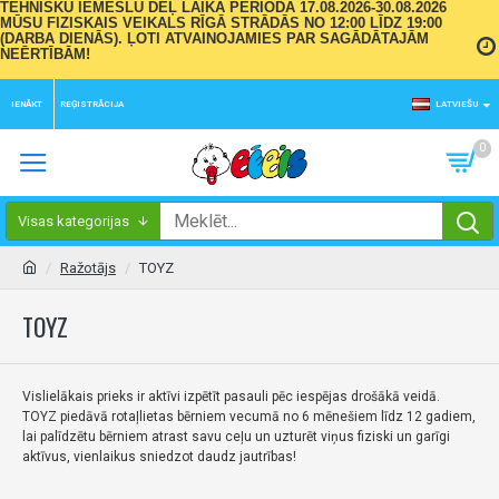
TEHNISKU IEMESLU DĒĻ LAIKA PERIODĀ 17.08.2026-30.08.2026
MŪSU FIZISKAIS VEIKALS RĪGĀ STRĀDĀS NO 12:00 LĪDZ 19:00
(DARBA DIENĀS). ĻOTI ATVAINOJAMIES PAR SAGĀDĀTAJĀM
NEĒRTĪBĀM!
IENĀKT
REĢISTRĀCIJA
LATVIEŠU
0
Visas kategorijas
Ražotājs
TOYZ
TOYZ
Vislielākais prieks ir aktīvi izpētīt pasauli pēc iespējas drošākā veidā.
TOYZ piedāvā rotaļlietas bērniem vecumā no 6 mēnešiem līdz 12 gadiem,
lai palīdzētu bērniem atrast savu ceļu un uzturēt viņus fiziski un garīgi
aktīvus, vienlaikus sniedzot daudz jautrības!