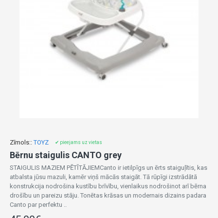
Zīmols::
TOYZ
✔ pieejams uz vietas
Bērnu staigulis CANTO grey
STAIGULIS MAZIEM PĒTĪTĀJIEMCanto ir ietilpīgs un ērts staiguļītis, kas
atbalsta jūsu mazuli, kamēr viņš mācās staigāt. Tā rūpīgi izstrādātā
konstrukcija nodrošina kustību brīvību, vienlaikus nodrošinot arī bērna
drošību un pareizu stāju. Tonētas krāsas un modernais dizains padara
Canto par perfektu ..