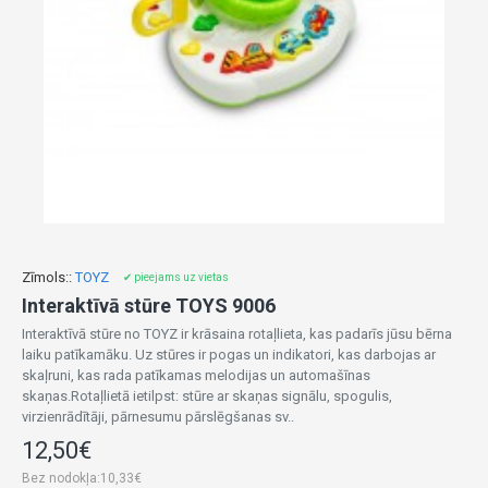
Zīmols::
TOYZ
✔ pieejams uz vietas
Interaktīvā stūre TOYS 9006
Interaktīvā stūre no TOYZ ir krāsaina rotaļlieta, kas padarīs jūsu bērna
laiku patīkamāku. Uz stūres ir pogas un indikatori, kas darbojas ar
skaļruni, kas rada patīkamas melodijas un automašīnas
skaņas.Rotaļlietā ietilpst: stūre ar skaņas signālu, spogulis,
virzienrādītāji, pārnesumu pārslēgšanas sv..
12,50€
Bez nodokļa:10,33€