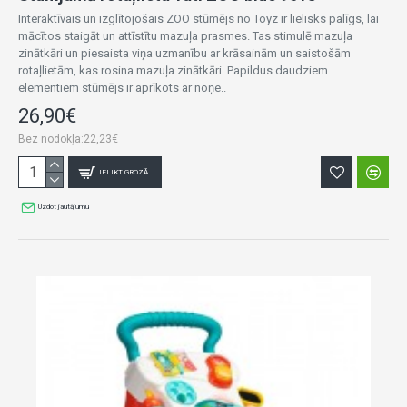
Interaktīvais un izglītojošais ZOO stūmējs no Toyz ir lielisks palīgs, lai
mācītos staigāt un attīstītu mazuļa prasmes. Tas stimulē mazuļa
zinātkāri un piesaista viņa uzmanību ar krāsainām un saistošām
rotaļlietām, kas rosina mazuļa zinātkāri. Papildus daudziem
elementiem stūmējs ir aprīkots ar noņe..
26,90€
Bez nodokļa:22,23€
IELIKT GROZĀ
Uzdot jautājumu