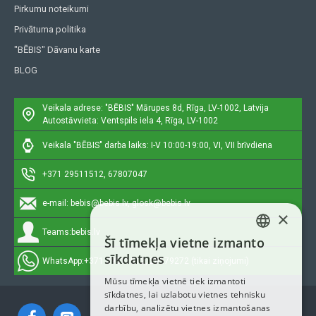
Pirkumu noteikumi
Privātuma politika
"BĒBIS" Dāvanu karte
BLOG
Veikala adrese: "BĒBIS"
Mārupes 8d, Rīga, LV-1002, Latvija
Autostāvvieta: Ventspils iela 4, Rīga, LV-1002
Veikala "BĒBIS" darba laiks: I-V 10:00-19:00, VI, VII brīvdiena
+371 29511512, 67807047
e-mail:
bebis@bebis.lv, glosk@bebis.lv
×
Teams:
bebis.lv
Šī tīmekļa vietne izmanto
LATVIAN
sīkdatnes
WhatsApp:
+371 29511512, 20579272 (tikai ziņojumi)
RUSSIAN
Mūsu tīmekļa vietnē tiek izmantoti
sīkdatnes, lai uzlabotu vietnes tehnisku
ENGLISH
darbību, analizētu vietnes izmantošanas