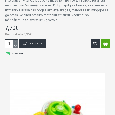
Interaktīvā TV tālvadības pults mazuļiem no TOYZ ir lieliska rotaļlieta
mazuļiem no 6 mēnešu vecuma. Pultij ir spilgtas krāsas, kas piesaista
uzmanību. Krāsainas pogas aktivizē skaņas, melodijas un mirgojošas
gaismas, veicinot smalko motoriku attīstību. Vecums: no 6
mēnešiemBruto svars: 0,2 kgNeto s..
7,70€
Bez nodokļa:6,36€
IELIKT GROZĀ
Uzdot jautājumu