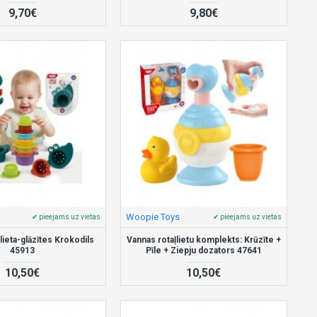
9,70€
9,80€
Woopie Toys
✔ pieejams uz vietas
✔ pieejams uz vietas
lieta-glāzītes Krokodils
Vannas rotaļlietu komplekts: Krūzīte +
45913
Pīle + Ziepju dozators 47641
10,50€
10,50€