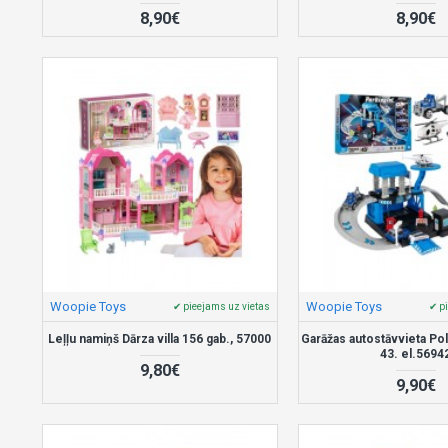
8,90€
8,90€
Woopie Toys
Woopie Toys
✔ pieejams uz vietas
✔ p
Leļļu namiņš Dārza villa 156 gab., 57000
Garāžas autostāvvieta Poli
43. el.5694
9,80€
9,90€