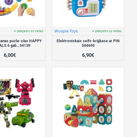
Woopie Toys
✔ pieejams uz vietas
✔ pieejams uz vietas
šanas puzle-olas HAPPY
Elektroniskais seifs-krājkase ar PIN
LS 6 gab., 54139
504690
6,00€
6,90€