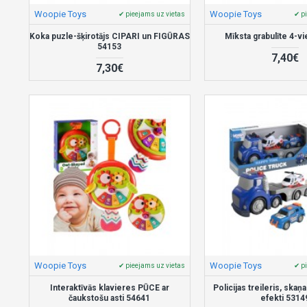
Woopie Toys
Woopie Toys
✔ pieejams uz vietas
✔ p
Koka puzle-šķirotājs CIPARI un FIGŪRAS
Mīksta grabulīte 4-v
54153
7,40€
7,30€
Woopie Toys
Woopie Toys
✔ pieejams uz vietas
✔ p
Interaktīvās klavieres PŪCE ar
Policijas treileris, ska
čaukstošu asti 54641
efekti 5314