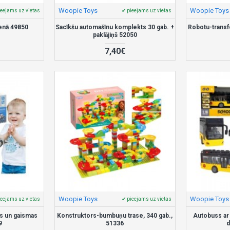
Woopie Toys
Woopie Toys
ieejams uz vietas
✔ pieejams uz vietas
ienā 49850
Sacīkšu automašīnu komplekts 30 gab. +
Robotu-trans
paklājiņš 52050
7,40€
Woopie Toys
Woopie Toys
ieejams uz vietas
✔ pieejams uz vietas
ņas un gaismas
Konstruktors-bumbuņu trase, 340 gab.,
Autobuss ar
9
51336
d