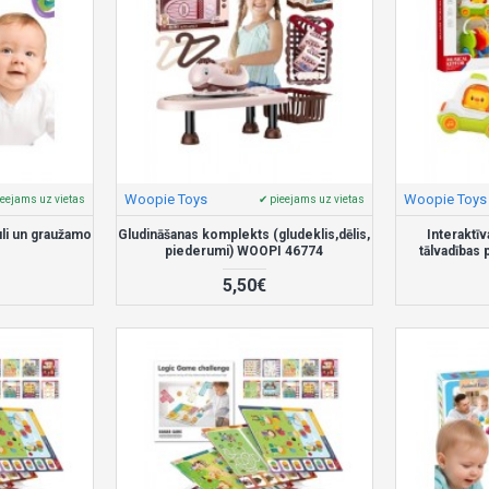
Woopie Toys
Woopie Toys
ieejams uz vietas
✔ pieejams uz vietas
uli un graužamo
Gludināšanas komplekts (gludeklis,dēlis,
Interaktīv
piederumi) WOOPI 46774
tālvadības 
5,50€