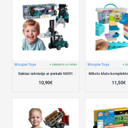
Woopie Toys
Woopie Toys
✔ pieejams uz vietas
✔ p
Dakšas iekrāvējs ar piekabi 56591
Mīksto kluču komplekts
10,90€
11,50€