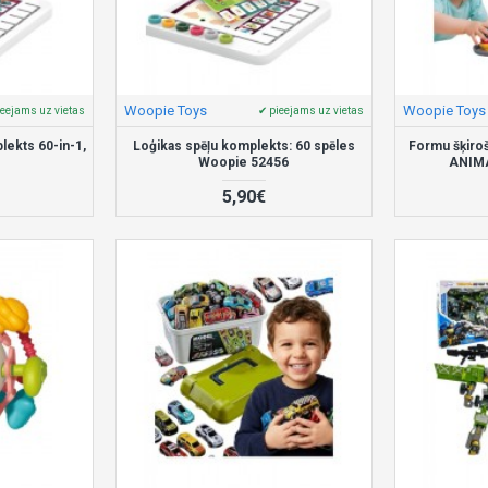
Woopie Toys
Woopie Toys
ieejams uz vietas
✔ pieejams uz vietas
lekts 60-in-1,
Loģikas spēļu komplekts: 60 spēles
Formu šķiro
Woopie 52456
ANIMA
5,90€