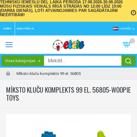
TEHNISKU IEMESLU DĒĻ LAIKA PERIODĀ 17.08.2026-30.08.2026
MŪSU FIZISKAIS VEIKALS RĪGĀ STRĀDĀS NO 12:00 LĪDZ 19:00
(DARBA DIENĀS). ĻOTI ATVAINOJAMIES PAR SAGĀDĀTAJĀM
NEĒRTĪBĀM!
IENĀKT
REĢISTRĀCIJA
LATVIEŠU
0
Visas kategorijas
Mīksto kluču komplekts 99 el. 56805
MĪKSTO KLUČU KOMPLEKTS 99 EL. 56805-WOOPIE
TOYS