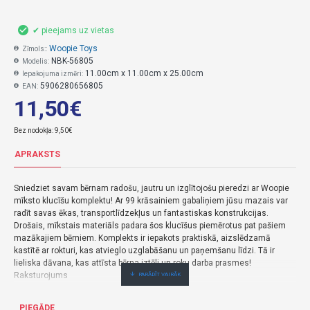
✔ pieejams uz vietas
Woopie Toys
Zīmols::
NBK-56805
Modelis:
11.00cm x 11.00cm x 25.00cm
Iepakojuma izmēri:
5906280656805
EAN:
11,50€
Bez nodokļa: 9,50€
APRAKSTS
Sniedziet savam bērnam radošu, jautru un izglītojošu pieredzi ar Woopie
mīksto klucīšu komplektu! Ar 99 krāsainiem gabaliņiem jūsu mazais var
radīt savas ēkas, transportlīdzekļus un fantastiskas konstrukcijas.
Drošais, mīkstais materiāls padara šos klucīšus piemērotus pat pašiem
mazākajiem bērniem. Komplekts ir iepakots praktiskā, aizslēdzamā
kastītē ar rokturi, kas atvieglo uzglabāšanu un paņemšanu līdzi. Tā ir
lieliska dāvana, kas attīsta bērna iztēli un roku darba prasmes!
Raksturojums
- 99 klucīšu komplekts
PIEGĀDE