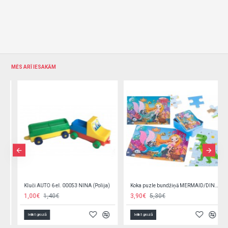
MĒS ARĪ IESAKĀM
Koka puzle bundžiņā MERMAID/DINO KX5364/1
Mīkstie klucīši 4 gab. G5682
3,90€
5,30€
5,40€
Ielikt grozā
Ielikt grozā