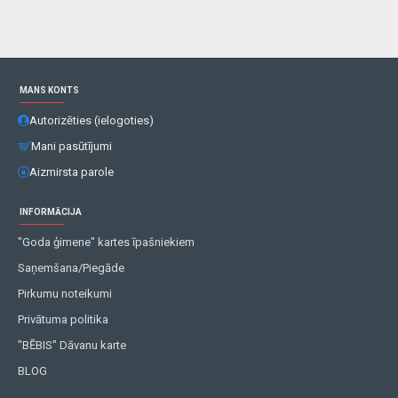
MANS KONTS
Autorizēties (ielogoties)
Mani pasūtījumi
Aizmirsta parole
INFORMĀCIJA
"Goda ģimene" kartes īpašniekiem
Saņemšana/Piegāde
Pirkumu noteikumi
Privātuma politika
"BĒBIS" Dāvanu karte
BLOG