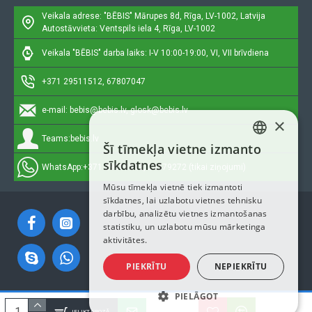
Veikala adrese: "BĒBIS"
Mārupes 8d, Rīga, LV-1002, Latvija
Autostāvvieta: Ventspils iela 4, Rīga, LV-1002
Veikala "BĒBIS" darba laiks: I-V 10:00-19:00, VI, VII brīvdiena
+371 29511512, 67807047
e-mail:
bebis@bebis.lv, glosk@bebis.lv
×
Teams:
bebis.lv
Šī tīmekļa vietne izmanto
LATVIAN
sīkdatnes
WhatsApp:
+371 29511512, 20579272 (tikai ziņojumi)
RUSSIAN
Mūsu tīmekļa vietnē tiek izmantoti
sīkdatnes, lai uzlabotu vietnes tehnisku
ENGLISH
darbību, analizētu vietnes izmantošanas
statistiku, un uzlabotu mūsu mārketinga
aktivitātes.
PIEKRĪTU
NEPIEKRĪTU
PIELĀGOT
Autortiesības © 2023, Bebis.lv, Visas tiesības aizsargātas
IELIKT GROZĀ