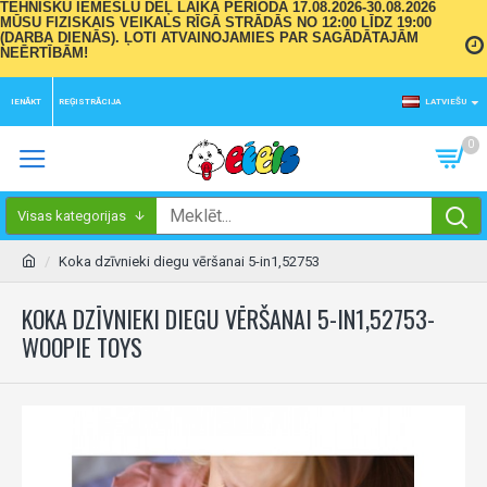
TEHNISKU IEMESLU DĒĻ LAIKA PERIODĀ 17.08.2026-30.08.2026
MŪSU FIZISKAIS VEIKALS RĪGĀ STRĀDĀS NO 12:00 LĪDZ 19:00
(DARBA DIENĀS). ĻOTI ATVAINOJAMIES PAR SAGĀDĀTAJĀM
NEĒRTĪBĀM!
IENĀKT
REĢISTRĀCIJA
LATVIEŠU
0
Visas kategorijas
Koka dzīvnieki diegu vēršanai 5-in1,52753
KOKA DZĪVNIEKI DIEGU VĒRŠANAI 5-IN1,52753-
WOOPIE TOYS