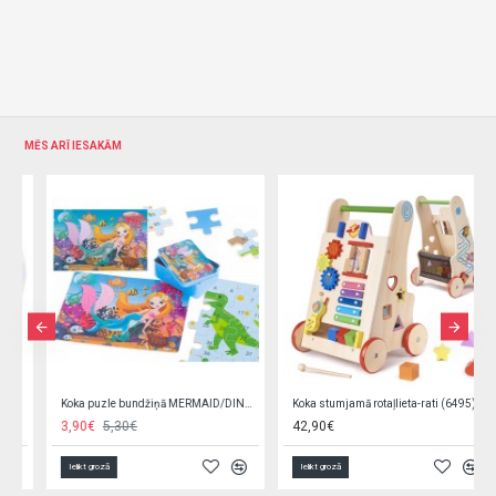
MĒS ARĪ IESAKĀM
Koka puzle bundžiņā MERMAID/DINO KX5364/1
Koka stumjamā rotaļlieta-rati (6495)
3,90€
5,30€
42,90€
Ielikt grozā
Ielikt grozā