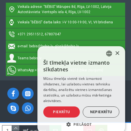
Veikala adrese: "BĒBIS"
Mārupes 8d, Rīga, LV-1002, Latvija
Autostāvvieta: Ventspils iela 4, Rīga, LV-1002
Veikala "BĒBIS" darba laiks: I-V 10:00-19:00, VI, VII brīvdiena
+371 29511512, 67807047
e-mail:
bebis@bebis.lv, glosk@bebis.lv
×
Teams:
bebis.lv
Šī tīmekļa vietne izmanto
LATVIAN
sīkdatnes
WhatsApp:
+371 29511512, 20579272 (tikai ziņojumi)
RUSSIAN
Mūsu tīmekļa vietnē tiek izmantoti
sīkdatnes, lai uzlabotu vietnes tehnisku
ENGLISH
darbību, analizētu vietnes izmantošanas
statistiku, un uzlabotu mūsu mārketinga
aktivitātes.
PIEKRĪTU
NEPIEKRĪTU
PIELĀGOT
Autortiesības © 2023, Bebis.lv, Visas tiesības aizsargātas
IELIKT GROZĀ