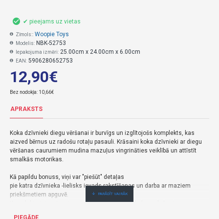
✔ pieejams uz vietas
Woopie Toys
Zīmols::
NBK-52753
Modelis:
25.00cm x 24.00cm x 6.00cm
Iepakojuma izmēri:
5906280652753
EAN:
12,90€
Bez nodokļa: 10,66€
APRAKSTS
Koka dzīvnieki diegu vēršanai ir burvīgs un izglītojošs komplekts, kas
aizved bērnus uz radošu rotaļu pasauli. Krāsaini koka dzīvnieki ar diegu
vēršanas caurumiem mudina mazuļus vingrināties veiklībā un attīstīt
smalkās motorikas.
Kā papildu bonuss, viņi var "piešūt" detaļas
pie katra dzīvnieka -lielisks ievads rakstīšanas un darba ar maziem
priekšmetiem apguvē.
Komplekts ir izgatavots no augstas kvalitātes koka un krāsots ar
netoksiskām krāsām, padarot to pilnīgi drošu bērniem.
PIEGĀDE