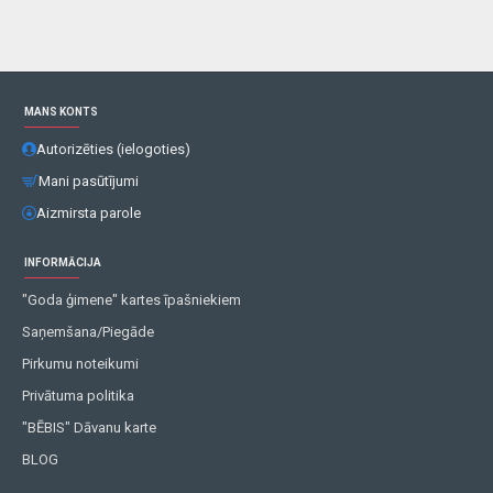
MANS KONTS
Autorizēties (ielogoties)
Mani pasūtījumi
Aizmirsta parole
INFORMĀCIJA
"Goda ģimene" kartes īpašniekiem
Saņemšana/Piegāde
Pirkumu noteikumi
Privātuma politika
"BĒBIS" Dāvanu karte
BLOG