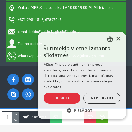
Veikala "BĒBIS" darba laiks: I-V 10:00-19:00, VI, VII brīvdiena
+371 29511512, 67807047
e-mail:
bebis@bebis.lv, glosk@bebis.lv
×
Teams:
bebis.lv
Šī tīmekļa vietne izmanto
LATVIAN
sīkdatnes
WhatsApp:
+371 29511512, 20579272 (tikai ziņojumi)
RUSSIAN
Mūsu tīmekļa vietnē tiek izmantoti
sīkdatnes, lai uzlabotu vietnes tehnisku
ENGLISH
darbību, analizētu vietnes izmantošanas
statistiku, un uzlabotu mūsu mārketinga
aktivitātes.
PIEKRĪTU
NEPIEKRĪTU
PIELĀGOT
Autortiesības © 2023, Bebis.lv, Visas tiesības aizsargātas
IELIKT GROZĀ