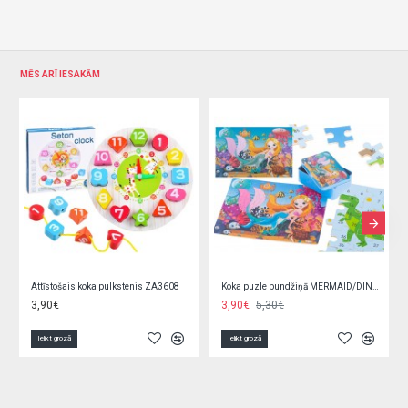
MĒS ARĪ IESAKĀM
Koka stumjamā rotaļlieta-rati (6495)
Attīstošā koka cilpa TF420
42,90€
4,40€
Ielikt grozā
Ielikt grozā