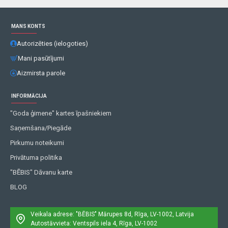
MANS KONTS
Autorizēties (ielogoties)
Mani pasūtījumi
Aizmirsta parole
INFORMĀCIJA
"Goda ģimene" kartes īpašniekiem
Saņemšana/Piegāde
Pirkumu noteikumi
Privātuma politika
"BĒBIS" Dāvanu karte
BLOG
Veikala adrese: "BĒBIS"
Mārupes 8d, Rīga, LV-1002, Latvija
Autostāvvieta: Ventspils iela 4, Rīga, LV-1002