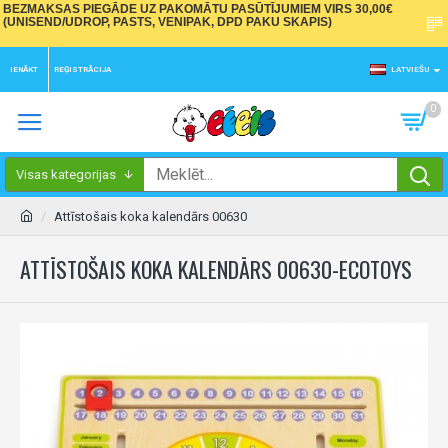
BEZMAKSAS PIEGĀDE UZ PAKOMĀTU PASŪTĪJUMIEM VIRS 30,00€
(UNISEND/UDROP, PASTS, VENIPAK, DPD PAKU SKAPIS)
IENĀKT
REĢISTRĀCIJA
LATVIEŠU
0
Visas kategorijas
Attīstošais koka kalendārs 00630
ATTĪSTOŠAIS KOKA KALENDĀRS 00630-ECOTOYS