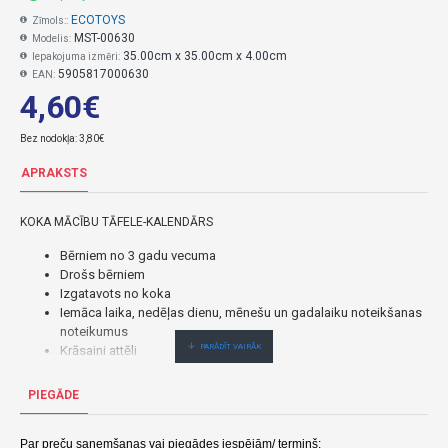
ECOTOYS
Zīmols::
MST-00630
Modelis:
35.00cm x 35.00cm x 4.00cm
Iepakojuma izmēri:
5905817000630
EAN:
4,60€
Bez nodokļa: 3,80€
APRAKSTS
KOKA MĀCĪBU TĀFELE-KALENDĀRS
Bērniem no 3 gadu vecuma
Drošs bērniem
Izgatavots no koka
Iemāca laika, nedēļas dienu, mēnešu un gadalaiku noteikšanas
noteikumus
Krāsaini attēli
Angļu valodas vārdi
PIEGĀDE
MĀCĪŠANĀS AR JAUTRUMU
Šis dēlis palīdzēs bērniem apgūt nedēļas dienas, mēnešus un
Par preču saņemšanas vai piegādes iespējām/ termiņš:
gadalaikus, kā arī iemācīs viņiem pareizi noteikt laiku. Papildus