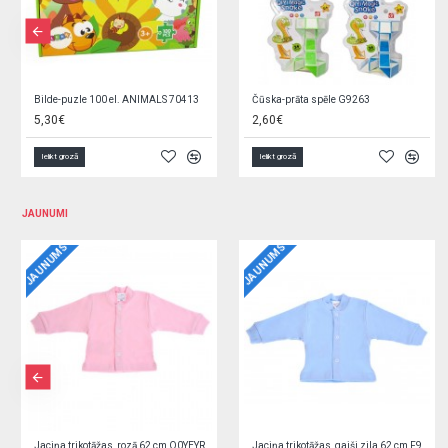
Bilde-puzle 100 el. ANIMALS 70413
Čūska-prāta spēle G9263
5,30€
2,60€
Ielikt grozā
Ielikt grozā
JAUNUMI
JAUNUMS
JAUNUMS
Jaciņa trikotāžas, rozā 62 cm O0YEYROX
Jaciņa trikotāžas, gaiši zila 62 cm F9W2GGPL