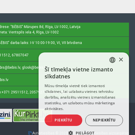
drese: "BĒBIS"
Mārupes 8d, Rīga, LV-1002, Latvija
ieta: Ventspils iela 4, Rīga, LV-1002
ĒBIS" darba laiks: I-V 10:00-19:00, VI, VII brīvdiena
11512, 67807047
×
bis@bebis.lv, glosk@bebis.lv
Šī tīmekļa vietne izmanto
LATVIAN
sīkdatnes
bis.lv
RUSSIAN
Mūsu tīmekļa vietnē tiek izmantoti
sīkdatnes, lai uzlabotu vietnes tehnisku
ENGLISH
:
+371 29511512, 20579272 (tikai ziņojumi)
darbību, analizētu vietnes izmantošanas
statistiku, un uzlabotu mūsu mārketinga
aktivitātes.
PIEKRĪTU
NEPIEKRĪTU
PIELĀGOT
Autortiesības © 2023, Bebis.lv, Visas tiesības aizsargātas