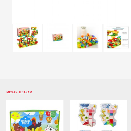
MĒS ARĪ IESAKĀM