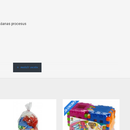
āšanas procesus
tri,ērti,bez gaidīšanas.Cenas no vairumtirgotāja.
JAUNUMS