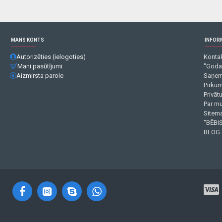
MANS KONTS
INFOR
Autorizēties (ielogoties)
Kontak
Mani pasūtījumi
"Goda
Aizmirsta parole
Saņem
Pirku
Privāt
Par m
Sitema
"BĒBIS
BLOG