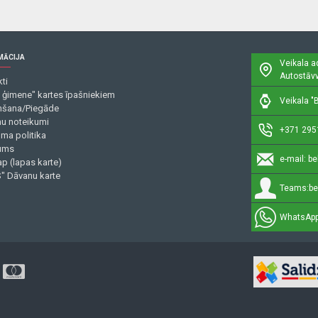
MĀCIJA
Veikala a
Autostāvv
ti
 ģimene" kartes īpašniekiem
Veikala "B
šana/Piegāde
mu noteikumi
+371 295
uma politika
ums
e-mail:
be
p (lapas karte)
" Dāvanu karte
Teams:
be
WhatsApp