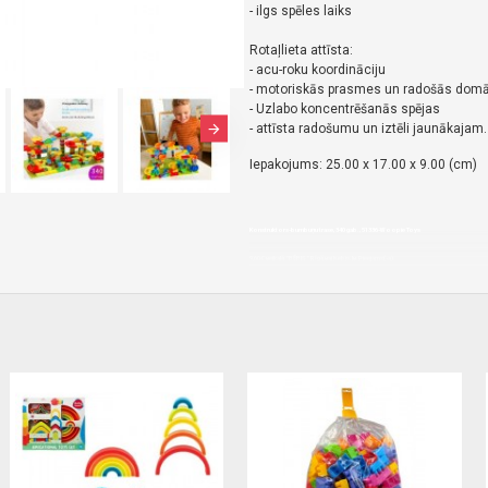
- ilgs spēles laiks
Rotaļlieta attīsta:
- acu-roku koordināciju
- motoriskās prasmes un radošās dom
- Uzlabo koncentrēšanās spējas
- attīsta radošumu un iztēli jaunākajam.
Iepakojums: 25.00 x 17.00 x 9.00 (cm)
Konstruktors-bumbuņu trase, 340 gab., 51336-Woopie Toys
9,60€ veikalā "BĒBIS" Rīgā vai bebis.lv.Pieejams(-a).
Nopirkt Konstruktors-bumbuņu trase, 340 gab., 51336-5906280651336-par zemu cenu,ā