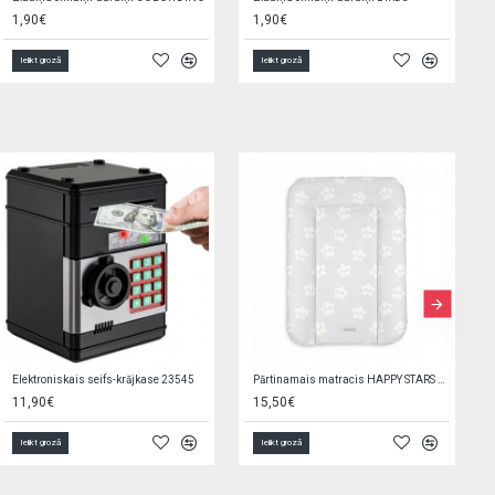
1,90€
1,90€
Ielikt grozā
Ielikt grozā
Elektroniskais seifs-krājkase 23545
Pārtinamais matracis HAPPY STARS 70x50 cm 85773
11,90€
15,50€
Ielikt grozā
Ielikt grozā