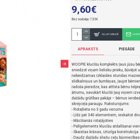
9,60€
Bez nodokļa: 7,93€
IELIKT GROZĀ
UZDO
APRAKSTS
PIEGĀDE
WOOPIE klucīšu komplekts ļaus jūsu bēr
sniedzot viņam lielisku prieku, būvējot 
nebeidzamas izklaides stundas maziem
slidkalniņus un bumbiņas, ļaujot bērnie
radoša pieredze, kas attīsta bērnu telp
ātrumu, savukārt klucīši ļauj viņiem iz
dažādu grūtības pakāpi – bērnus ierobežo
skrejceļa paraugu. Raksturojums:
- Rotaļlieta no 3 gadu vecuma
- Līdz pat 340 elementiem, ieskaitot di
- Mācīšanās rotaļājoties
- Palīgelements klucīšu atdalīšanai vien
- Skaistas krāsas, izturīga konstrukcija
- Daudz dažādu sliežu ceļu būvniecības