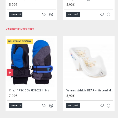
5,90€
5,90€
Ielikt grozā
Ielikt grozā
VARBŪT IEINTERESĒS
NOLIKTAVAS TĪRĪŠANA
Cimdi 1P SKI BOY REN-0291 (14)
Vannas sēdeklis BEAR white pearl MS-003-118
7,20€
5,90€
Ielikt grozā
Ielikt grozā