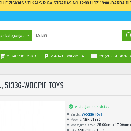
ŪSU FIZISKAIS VEIKALS RĪGĀ STRĀDĀS NO 12:00 LĪDZ 19:00 (DARBA
sas kategorijas
VEIKALS "BĒBIS" RĪGĀ
Veikala AUTOSTĀVVIETA
B2B (VAIRUMTIRDZNIE
, 51336-WOOPIE TOYS
✔ pieejams uz vietas
Woopie Toys
Zīmols::
NBK-51336
Modelis:
25.00cm x 17.00cm 
Iepakojuma izmēri:
5906280651336
EAN: