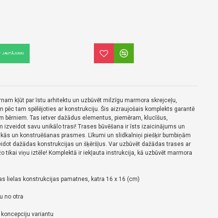
T JAUTĀJUMU
nam kļūt par īstu arhitektu un uzbūvēt milzīgu marmora skrejceļu,
un pēc tam spēlējoties ar konstrukciju. Šis aizraujošais komplekts garantē
 bērniem. Tas ietver dažādus elementus, piemēram, klucīšus,
m izveidot savu unikālo trasi! Trases būvēšana ir īsts izaicinājums un
iskās un konstruēšanas prasmes. Līkumi un slidkalniņi piešķir bumbiņām
veidot dažādas konstrukcijas un šķēršļus. Var uzbūvēt dažādas trases ar
 tikai viņu iztēle! Komplektā ir iekļauta instrukcija, kā uzbūvēt marmora
vas lielas konstrukcijas pamatnes, katra 16 x 16 (cm)
u no otra
 koncepciju variantu