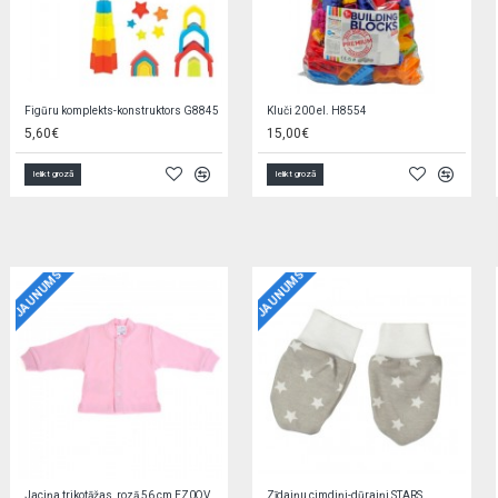
Figūru komplekts-konstruktors G8845
Kluči 200 el. H8554
5,60€
15,00€
Ielikt grozā
Ielikt grozā
JAUNUMS
JAUNUMS
Jaciņa trikotāžas, rozā 56 cm EZ0QV4W2
Zīdaiņu cimdiņi-dūraiņi STARS