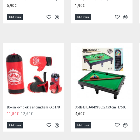
5,90€
1,90€
Ielikt grozā
Ielikt grozā
Boksa komplekts ar cimdiem KX6178
Spēle BILJARDS 36x21x3 cm H7503
11,50€
12,60€
4,60€
Ielikt grozā
Ielikt grozā