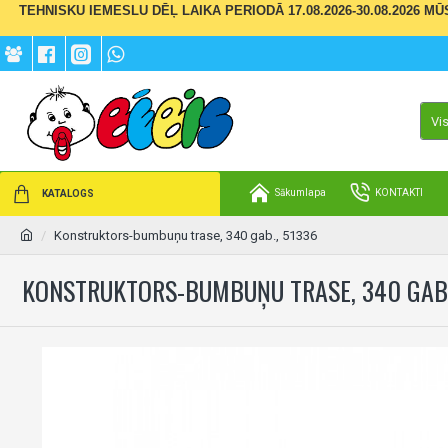
TEHNISKU IEMESLU DĒĻ LAIKA PERIODĀ 17.08.2026-30.08.2026 M
Vi
Sākumlapa
KONTAKTI
KATALOGS
Konstruktors-bumbuņu trase, 340 gab., 51336
KONSTRUKTORS-BUMBUŅU TRASE, 340 GAB.