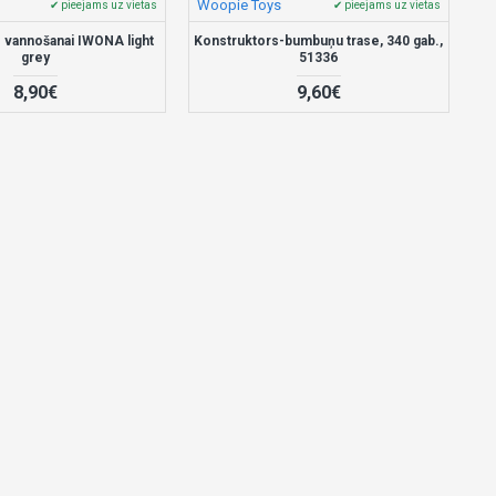
Woopie Toys
✔ pieejams uz vietas
✔ pieejams uz vietas
 vannošanai IWONA light
Konstruktors-bumbuņu trase, 340 gab.,
grey
51336
8,90€
9,60€