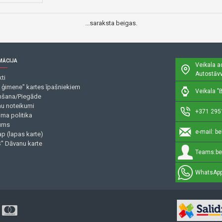
...saraksta beigas.
MĀCIJA
Veikala a
Autostāvv
ti
 ģimene" kartes īpašniekiem
Veikala "B
šana/Piegāde
mu noteikumi
+371 295
uma politika
ums
e-mail:
be
p (lapas karte)
" Dāvanu karte
Teams:
be
WhatsApp