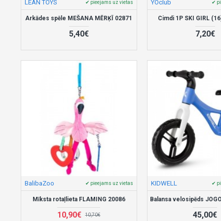
LEAN TOYS
YOclub
✔ pieejams uz vietas
✔ p
Arkādes spēle MEŠANA MĒRĶĪ 02871
Cimdi 1P SKI GIRL (1
5,40€
7,20€
BalibaZoo
KIDWELL
✔ pieejams uz vietas
✔ p
Mīksta rotaļlieta FLAMING 20086
Balansa velosipēds JOGO
10,90€
45,00€
10,70€