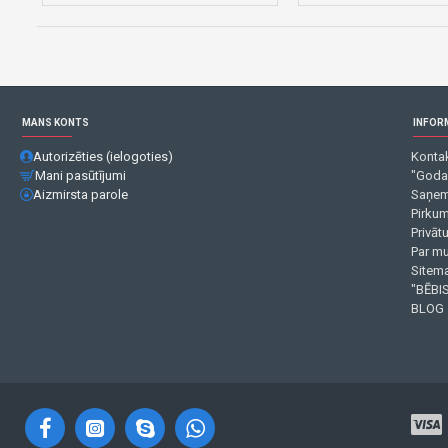
MANS KONTS
INFOR
Autorizēties (ielogoties)
Kontak
Mani pasūtījumi
"Goda
Aizmirsta parole
Saņem
Pirku
Privāt
Par m
Sitema
"BĒBIS
BLOG