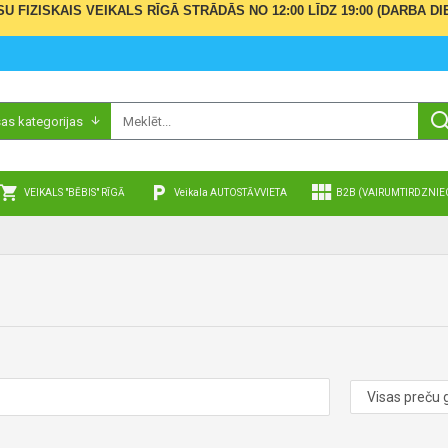
ŪSU FIZISKAIS VEIKALS RĪGĀ STRĀDĀS NO 12:00 LĪDZ 19:00 (DARBA
sas kategorijas
VEIKALS "BĒBIS" RĪGĀ
Veikala AUTOSTĀVVIETA
B2B (VAIRUMTIRDZNIE