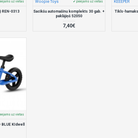
Woopie Toys
KEEEPER
ieejams uz vietas
✔ pieejams uz vietas
6) REN-0313
Sacīkšu automašīnu komplekts 30 gab. +
Tīkls-hamaks
paklājiņš 52050
7,40€
ieejams uz vietas
 BLUE KIdwell