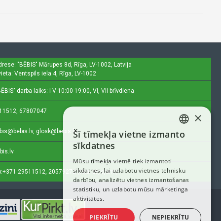
drese: "BĒBIS"
Mārupes 8d, Rīga, LV-1002, Latvija
ieta: Ventspils iela 4, Rīga, LV-1002
ĒBIS" darba laiks: I-V 10:00-19:00, VI, VII brīvdiena
11512, 67807047
×
bis@bebis.lv, glosk@bebis.lv
Šī tīmekļa vietne izmanto
LATVIAN
sīkdatnes
bis.lv
RUSSIAN
Mūsu tīmekļa vietnē tiek izmantoti
sīkdatnes, lai uzlabotu vietnes tehnisku
ENGLISH
:
+371 29511512, 20579272 (tikai ziņojumi)
darbību, analizētu vietnes izmantošanas
statistiku, un uzlabotu mūsu mārketinga
aktivitātes.
PIEKRĪTU
NEPIEKRĪTU