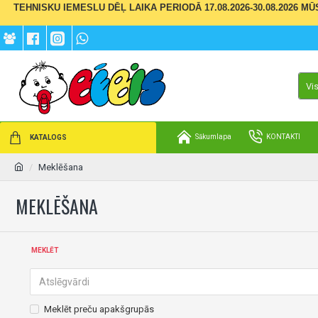
TEHNISKU IEMESLU DĒĻ LAIKA PERIODĀ 17.08.2026-30.08.2026 M
Vi
Sākumlapa
KONTAKTI
KATALOGS
Meklēšana
MEKLĒŠANA
MEKLĒT
Meklēt preču apakšgrupās