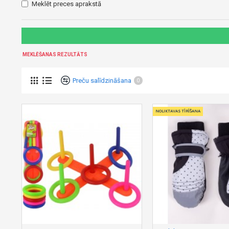
Meklēt preces aprakstā
MEKLĒŠANAS REZULTĀTS
Preču salīdzināšana
0
NOLIKTAVAS TĪRĪŠANA