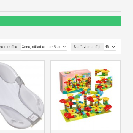
nas secība:
Skatīt vienlaicīgi: