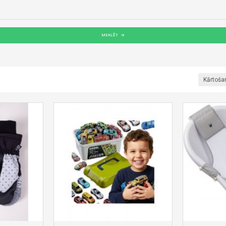
MEKLĒT
Kārtoša