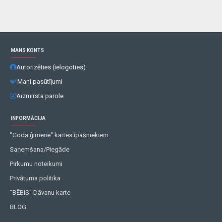
MANS KONTS
Autorizēties (ielogoties)
Mani pasūtījumi
Aizmirsta parole
INFORMĀCIJA
"Goda ģimene" kartes īpašniekiem
Saņemšana/Piegāde
Pirkumu noteikumi
Privātuma politika
"BĒBIS" Dāvanu karte
BLOG