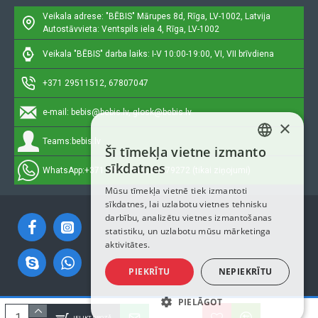
Veikala adrese: "BĒBIS"
Mārupes 8d, Rīga, LV-1002, Latvija
Autostāvvieta: Ventspils iela 4, Rīga, LV-1002
Veikala "BĒBIS" darba laiks: I-V 10:00-19:00, VI, VII brīvdiena
+371 29511512, 67807047
e-mail:
bebis@bebis.lv, glosk@bebis.lv
×
Teams:
bebis.lv
Šī tīmekļa vietne izmanto
LATVIAN
sīkdatnes
WhatsApp:
+371 29511512, 20579272 (tikai ziņojumi)
RUSSIAN
Mūsu tīmekļa vietnē tiek izmantoti
sīkdatnes, lai uzlabotu vietnes tehnisku
ENGLISH
darbību, analizētu vietnes izmantošanas
statistiku, un uzlabotu mūsu mārketinga
aktivitātes.
PIEKRĪTU
NEPIEKRĪTU
PIELĀGOT
Autortiesības © 2023, Bebis.lv, Visas tiesības aizsargātas
IELIKT GROZĀ