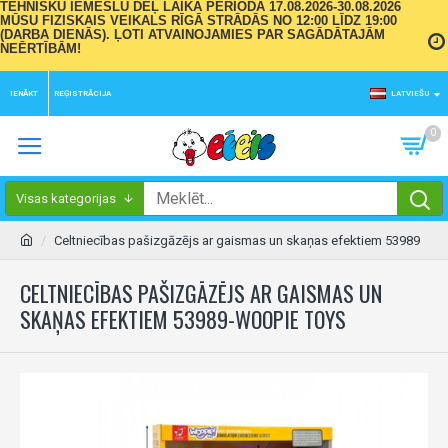
TEHNISKU IEMESLU DĒĻ LAIKA PERIODĀ 17.08.2026-30.08.2026
MŪSU FIZISKAIS VEIKALS RĪGĀ STRĀDĀS NO 12:00 LĪDZ 19:00
(DARBA DIENĀS). ĻOTI ATVAINOJAMIES PAR SAGĀDĀTAJĀM
NEĒRTĪBĀM!
IENĀKT
REĢISTRĀCIJA
LATVIEŠU
0
Visas kategorijas
Celtniecības pašizgāzējs ar gaismas un skaņas efektiem 53989
CELTNIECĪBAS PAŠIZGĀZĒJS AR GAISMAS UN
SKAŅAS EFEKTIEM 53989-WOOPIE TOYS