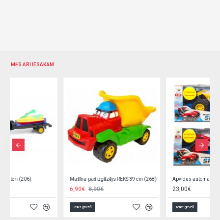
MĒS ARĪ IESAKĀM
Mašīna-pašizgāzējs REKS 39 cm (268)
Apvidus automašīna ar dūma efektu, RC pulti un uzlādes ierīci Q12609
6,90€
8,90€
23,00€
Ielikt grozā
Ielikt grozā