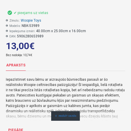
✔ pieejams uz vietas
Woopie Toys
Zīmols::
NBK-53989
Modelis:
40.00cm x 25.00cm x 16.00cm
Iepakojuma izmēri:
5906280653989
EAN:
13,00€
Bez nodokļa: 10,74€
APRAKSTS
Iepazīstiniet savu bērnu ar aizraujošo būvniecības pasauli ar šo
reālistisko Woopie celtniecības pašizgāzēju! Šī iespaidīgā, lielā rotaļlieta
ir ne tikai precīza īstās rotaļlietas kopija, bet arī nebeidzamu radošu rotaļu
avots. Pateicoties kustīgajai piekabei un gaismas un skaņas efektiem,
katrs brauciens uz būvlaukumu kļūs par neaizmirstamu piedzīvojumu.
Pašizgāzējs ir aprīkots ar gaismām uz kabīnes jumta, kas piešķir
dinamisku un reālistisku spēli. Iebūvēts aizraujošu transportlīdzekļu
skaņu, bērnu dziesmu un melodiju, stāstu un vecu dzejoļu klāsts ļauj
jūsu bērnam rotaļājoties apgūt dažādus agrīnās bērnības mācību
elementus. Lieliski piemērots mazajiem inženieriem un celtniekiem,
PIEGĀDE