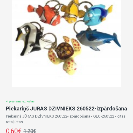
✔ pieejams uz vietas
Piekariņš JŪRAS DZĪVNIEKS 260522-izpārdošana
Piekariņš JŪRAS DZĪVNIEKS 260522-izpārdošana - GLO-260522 - citas
rotaļlietas..
0,60€
1,20€