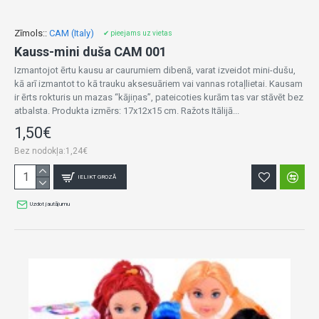
Zīmols::
CAM (Italy)
✔ pieejams uz vietas
Kauss-mini duša CAM 001
Izmantojot ērtu kausu ar caurumiem dibenā, varat izveidot mini-dušu,
kā arī izmantot to kā trauku aksesuāriem vai vannas rotaļlietai. Kausam
ir ērts rokturis un mazas “kājiņas”, pateicoties kurām tas var stāvēt bez
atbalsta. Produkta izmērs: 17x12x15 cm. Ražots Itālijā...
1,50€
Bez nodokļa:1,24€
IELIKT GROZĀ
Uzdot jautājumu