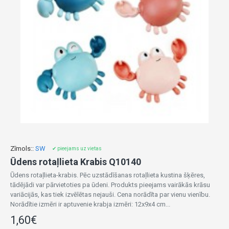
Zīmols::
SW
✔ pieejams uz vietas
Ūdens rotaļlieta Krabis Q10140
Ūdens rotaļlieta-krabis. Pēc uzstādīšanas rotaļlieta kustina šķēres,
tādējādi var pārvietoties pa ūdeni. Produkts pieejams vairākās krāsu
variācijās, kas tiek izvēlētas nejauši. Cena norādīta par vienu vienību.
Norādītie izmēri ir aptuvenie krabja izmēri: 12x9x4 cm...
1,60€