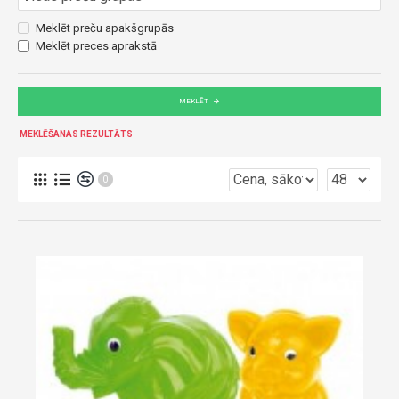
Meklēt preču apakšgrupās
Meklēt preces aprakstā
MEKLĒT
MEKLĒŠANAS REZULTĀTS
0