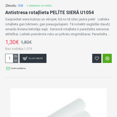
Zīmols::
SW
✔ pieejams uz vietas
Antistresa rotaļlieta PELĪTE SIERĀ U1054
Saspiediet siera kubiņu un vērojiet, kā no tā izlec jautra pele! Lieliska
rotaļlieta gan bērniem, gan pieaugušajiem. Tā noteikti sagādās daudz
smaidu ikviena lietotāja sejā. Sensorā rotaļlieta ir paredzēta sensorai
attīstībai. Lieliski piemērota roku un pirkstu vingrināšanai. Paredzēta ..
1,30€
1,80€
Bez nodokļa:1,07€
IELIKT GROZĀ
Uzdot jautājumu