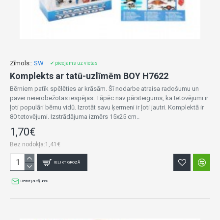
Zīmols::
SW
✔ pieejams uz vietas
Komplekts ar tatū-uzlīmēm BOY H7622
Bērniem patīk spēlēties ar krāsām. Šī nodarbe atraisa radošumu un
paver neierobežotas iespējas. Tāpēc nav pārsteigums, ka tetovējumi ir
ļoti populāri bērnu vidū. Izrotāt savu ķermeni ir ļoti jautri. Komplektā ir
80 tetovējumi. Izstrādājuma izmērs 15x25 cm..
1,70€
Bez nodokļa:1,41€
IELIKT GROZĀ
Uzdot jautājumu