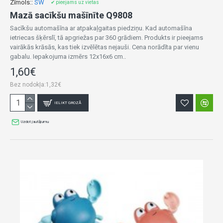
Zīmols::
SW
✔ pieejams uz vietas
Mazā sacīkšu mašīnīte Q9808
Sacīkšu automašīna ar atpakaļgaitas piedziņu. Kad automašīna
ietriecas šķērslī, tā apgriežas par 360 grādiem. Produkts ir pieejams
vairākās krāsās, kas tiek izvēlētas nejauši. Cena norādīta par vienu
gabalu. Iepakojuma izmērs 12x16x6 cm..
1,60€
Bez nodokļa:1,32€
IELIKT GROZĀ
Uzdot jautājumu