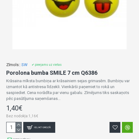
Zīmols::
SW
✔ pieejams uz vietas
Porolona bumba SMILE 7 cm Q6386
Krāsaina mīksta bumbiņa ar krāsainiem sejas grimasēm. Bumbiņu var
izmantot kā antistresa līdzekli. Vienkārši paņemiet to rokā un
saspiediet. Cena norādīta par vienu gabalu. Zīmējums tiks saskaņots
pēc pasūtījuma saņemšanas...
1,40€
Bez nodokļa:1,16€
IELIKT GROZĀ