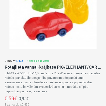
Zīmols::
NINA
✔ pieejams uz vietas
Rotaļlieta vannai-krājkase PIG/ELEPHANT/CAR 00123
L14-19 x W6-13 x H5-11,5 cmRažots PolijāPreces ir pieejamas dažādās
krāsās, par aktuālo pieejamību paziņosim pēc pasūtījuma
saņemšanas. Jums ir tiesības atteikties no preces, ja piedāvātās
krāsas neatbilst vēlmēm. Preces krāsa var tikt nosūtīta arī pēc
nejaušības principa, ja vien nav ..
0,59€
0,95€
Bez nodokļa:0,49€