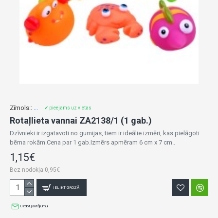
Zīmols::
...
✔ pieejams uz vietas
Rotaļlieta vannai ZA2138/1 (1 gab.)
Dzīvnieki ir izgatavoti no gumijas, tiem ir ideālie izmēri, kas pielāgoti
bērna rokām.Cena par 1 gab.Izmērs apmēram 6 cm x 7 cm..
1,15€
Bez nodokļa:0,95€
IELIKT GROZĀ
Uzdot jautājumu