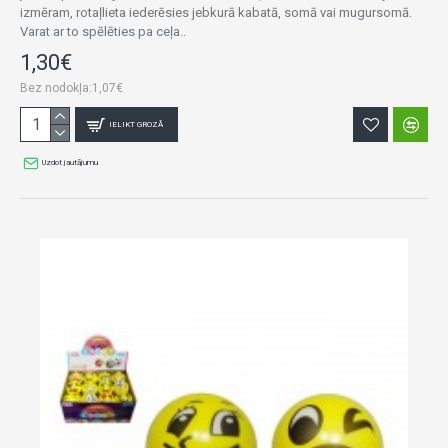
izmēram, rotaļlieta iederēsies jebkurā kabatā, somā vai mugursomā.
Varat ar to spēlēties pa ceļa..
1,30€
Bez nodokļa:1,07€
IELIKT GROZĀ
Uzdot jautājumu