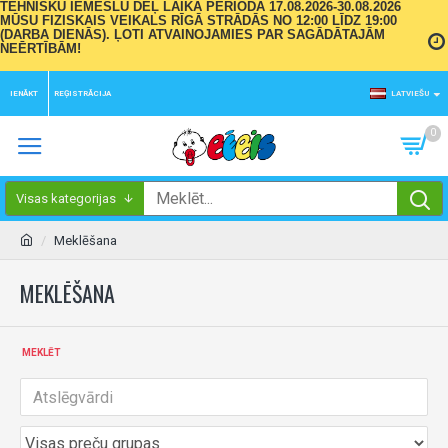
TEHNISKU IEMESLU DĒĻ LAIKA PERIODĀ 17.08.2026-30.08.2026
MŪSU FIZISKAIS VEIKALS RĪGĀ STRĀDĀS NO 12:00 LĪDZ 19:00
(DARBA DIENĀS). ĻOTI ATVAINOJAMIES PAR SAGĀDĀTAJĀM
NEĒRTĪBĀM!
IENĀKT
REĢISTRĀCIJA
LATVIEŠU
0
Visas kategorijas
Meklēšana
MEKLĒŠANA
MEKLĒT