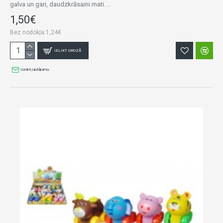
galva un gari, daudzkrāsaini mati. ..
1,50€
Bez nodokļa:1,24€
IELIKT GROZĀ
Uzdot jautājumu