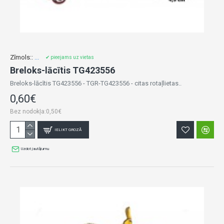
Zīmols::
...
✔ pieejams uz vietas
Breloks-lācītis TG423556
Breloks-lācītis TG423556 - TGR-TG423556 - citas rotaļlietas..
0,60€
Bez nodokļa:0,50€
IELIKT GROZĀ
Uzdot jautājumu