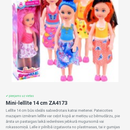
✔ pieejams uz vietas
Mini-lellīte 14 cm ZA4173
Lellīte 14 cm būs ideāls sabiedrotais katrai meitenei. Pateicoties
mazajam izmēram lellīte var ceļot kopā ar meitiņu uz bērnudārzu, pie
ārsta un pastaigas laikā iederēsies jebkurā mugursomā vai
rokassomiņā. Lelle ir pilnībā izgatavota no plastmasas, tai ir gumijas