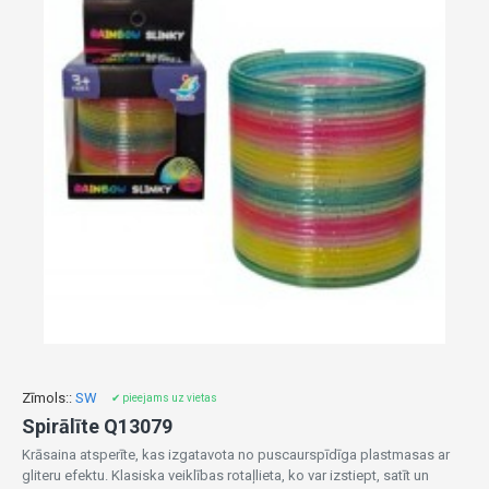
Zīmols::
SW
✔ pieejams uz vietas
Spirālīte Q13079
Krāsaina atsperīte, kas izgatavota no puscaurspīdīga plastmasas ar
gliteru efektu. Klasiska veiklības rotaļlieta, ko var izstiept, satīt un