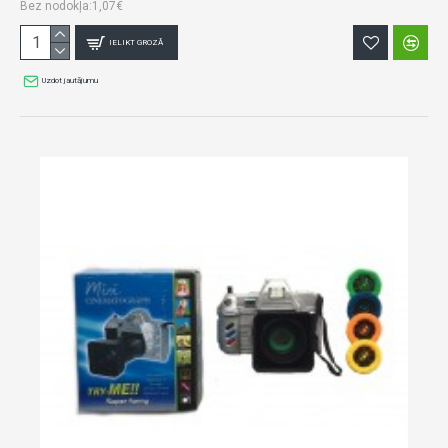
Bez nodokļa:1,07€
IELIKT GROZĀ
Uzdot jautājumu