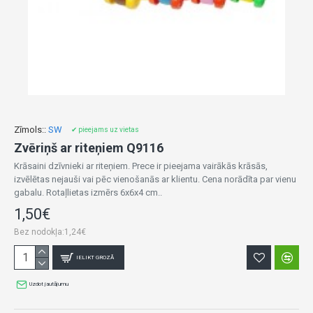
Zīmols::
SW
✔ pieejams uz vietas
Zvēriņš ar riteņiem Q9116
Krāsaini dzīvnieki ar riteņiem. Prece ir pieejama vairākās krāsās,
izvēlētas nejauši vai pēc vienošanās ar klientu. Cena norādīta par vienu
gabalu. Rotaļlietas izmērs 6x6x4 cm..
1,50€
Bez nodokļa:1,24€
IELIKT GROZĀ
Uzdot jautājumu