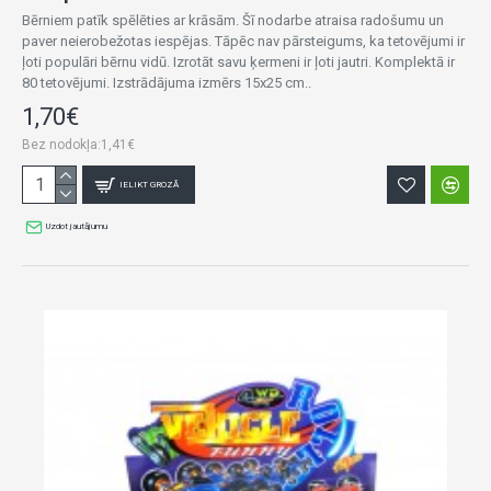
Bērniem patīk spēlēties ar krāsām. Šī nodarbe atraisa radošumu un
paver neierobežotas iespējas. Tāpēc nav pārsteigums, ka tetovējumi ir
ļoti populāri bērnu vidū. Izrotāt savu ķermeni ir ļoti jautri. Komplektā ir
80 tetovējumi. Izstrādājuma izmērs 15x25 cm..
1,70€
Bez nodokļa:1,41€
IELIKT GROZĀ
Uzdot jautājumu