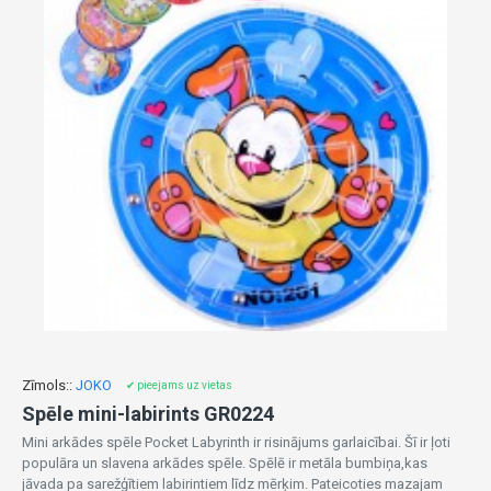
Zīmols::
JOKO
✔ pieejams uz vietas
Spēle mini-labirints GR0224
Mini arkādes spēle Pocket Labyrinth ir risinājums garlaicībai. Šī ir ļoti
populāra un slavena arkādes spēle. Spēlē ir metāla bumbiņa,kas
jāvada pa sarežģītiem labirintiem līdz mērķim. Pateicoties mazajam