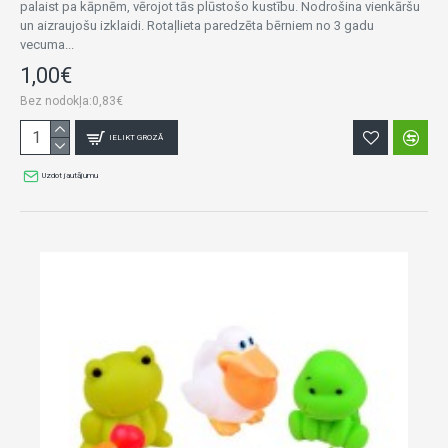
palaist pa kāpnēm, vērojot tās plūstošo kustību. Nodrošina vienkāršu
un aizraujošu izklaidi. Rotaļlieta paredzēta bērniem no 3 gadu
vecuma...
1,00€
Bez nodokļa:0,83€
IELIKT GROZĀ
Uzdot jautājumu