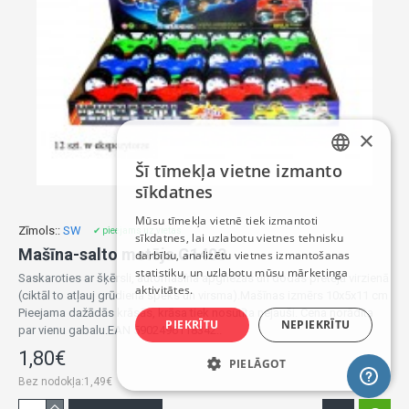
×
Šī tīmekļa vietne izmanto
LATVIAN
sīkdatnes
RUSSIAN
Mūsu tīmekļa vietnē tiek izmantoti
Zīmols::
SW
✔ pieejams uz vietas
sīkdatnes, lai uzlabotu vietnes tehnisku
ENGLISH
Mašīna-salto metēja G1403
darbību, analizētu vietnes izmantošanas
statistiku, un uzlabotu mūsu mārketinga
Saskaroties ar šķērsli, automašīna apgriežas un dodas pretējā virzienā
aktivitātes.
(ciktāl to atļauj grūdiena spēks un virsma).Mašīnas izmērs 10x5x11 cm
Pieejama dažādās krāsās, krāsa tiek nosūtīta nejauši. Cena norādīta
PIEKRĪTU
NEPIEKRĪTU
par vienu gabalu.EAN 5902496118342..
1,80€
PIELĀGOT
Bez nodokļa:1,49€