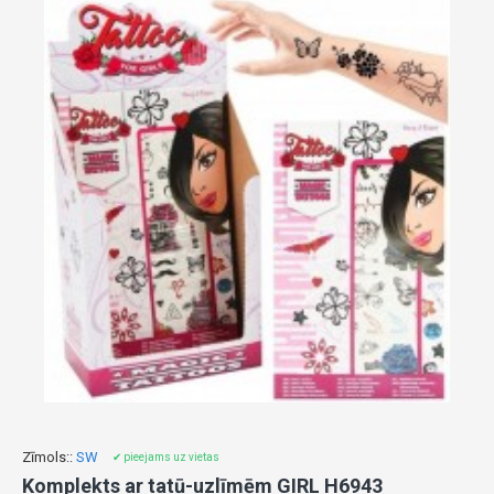
Zīmols::
SW
✔ pieejams uz vietas
Komplekts ar tatū-uzlīmēm GIRL H6943