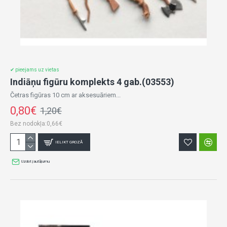
✔ pieejams uz vietas
Indiāņu figūru komplekts 4 gab.(03553)
Četras figūras 10 cm ar aksesuāriem...
0,80€
1,20€
Bez nodokļa:0,66€
IELIKT GROZĀ
Uzdot jautājumu