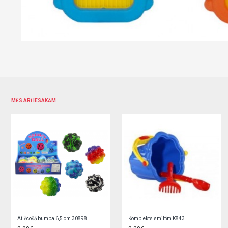
MĒS ARĪ IESAKĀM
Bērnu binoklis G6400
Bērnu fotokamera ar tripodu DINO KX2858/2