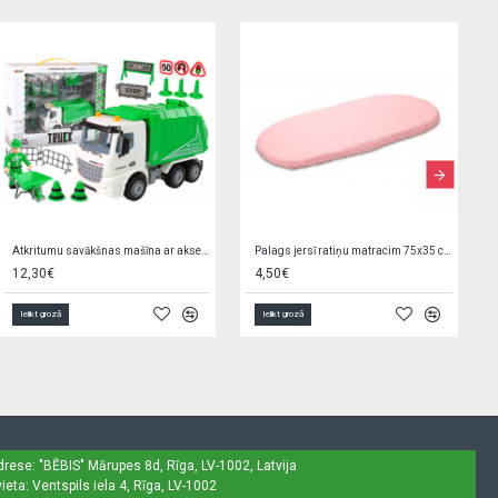
Rotaļlieta ar pīkstuli KOALA 17 cm 9549
Neslīdošs paklājiņš vannai 70x35 cm 1346/05 blue
4,80€
5,95€
7,90€
Ielikt grozā
Ielikt grozā
drese: "BĒBIS"
Mārupes 8d, Rīga, LV-1002, Latvija
ieta: Ventspils iela 4, Rīga, LV-1002