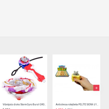
Elektroniskais seifs-krājkase ar PIN 504690
Kaleidoskops Animals Forest Shapes 58369