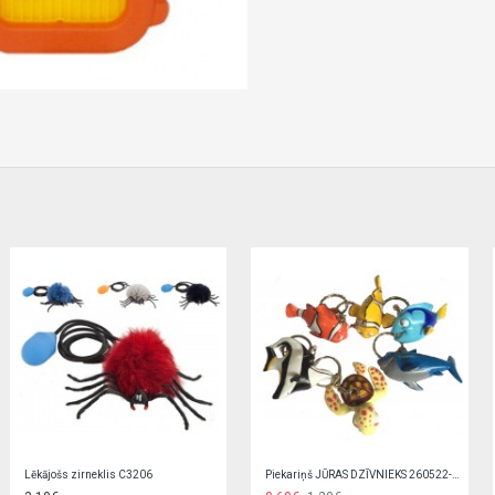
Breloks-lācītis TG423556
Elektroniskais seifs-krājkase 23545