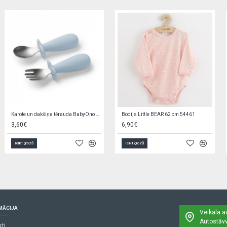
Mīkstie klucīši 6 gab. 2/817
Šķīvis plastmasas CUTIE ANIMALS 4/411 blue
9,80€
3,70€
Ielikt grozā
Ielikt grozā
MĀCIJA
Veikala a
Autostāvv
ti