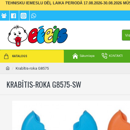
TEHNISKU IEMESLU DĒĻ LAIKA PERIODĀ 17.08.2026-30.08.2026 M
Vi
Sākumlapa
KONTAKTI
KATALOGS
Krabītis-roka G8575
KRABĪTIS-ROKA G8575-SW