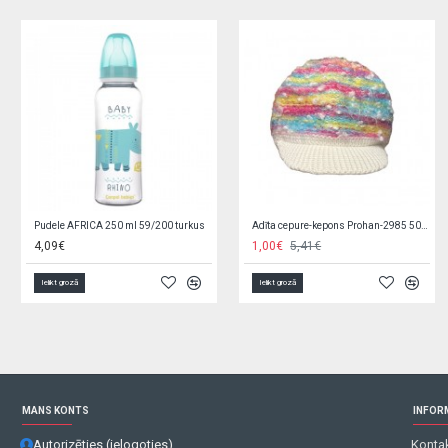
Zobu graužamais DINO 51/006
Pārklājs mitrumnecaurlaidīgs 50x70cm A1280
3,39€
4,90€
Ielikt grozā
Ielikt grozā
MANS KONTS
INFOR
Autorizēties (ielogoties)
Kontak