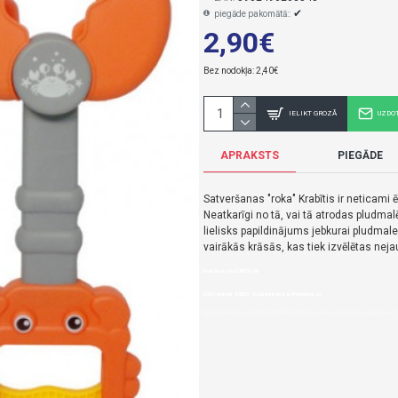
✔
piegāde pakomātā::
2,90€
Bez nodokļa: 2,40€
IELIKT GROZĀ
UZDO
APRAKSTS
PIEGĀDE
Satveršanas "roka" Krabītis ir neticami ēr
Neatkarīgi no tā, vai tā atrodas pludmalē
lielisks papildinājums jebkurai pludma
vairākās krāsās, kas tiek izvēlētas nejau
Krabītis-roka G8575-SW
2,90€ veikalā "BĒBIS" Rīgā vai bebis.lv.Pieejams(-a).
Nopirkt Krabītis-roka G8575-5902496208548-par zemu cenu,ātri,ērti,bez gaidīšanas.C