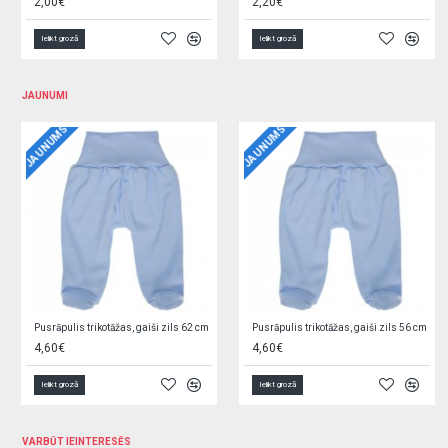
2,60€
19,90€
Ielikt grozā
Ielikt grozā
JAUNUMI
JAUNUMS
JAUNUMS
Jaciņa trikotāžas, rozā 62 cm O0YEYROX
Jaciņa trikotāžas, gaiši zila 62 cm F9W2GGPL
5,90€
5,90€
Ielikt grozā
Ielikt grozā
VARBŪT IEINTERESĒS