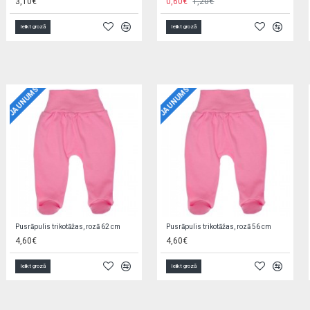
0,60€
11,90€
Ielikt grozā
Ielikt grozā
JAUNUMS
JAUNUMS
Jaciņa trikotāžas, rozā 56 cm EZ0QV4W2
Zīdaiņu cimdiņi-dūraiņi STARS
5,90€
1,90€
Ielikt grozā
Ielikt grozā