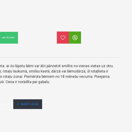
T JAUTĀJUMU
ta: ar šo lāpstu bērni var ātri pārvietot smiltis no vienas vietas uz otru.
, rotaļu laukumā, smilšu kastē, dārzā vai bērnudārzā, šī rotaļlieta ir
les rotaļu zonai. Piemērota bērniem no 18 mēnešu vecuma. Pieejama
ši. Cena ir norādīta par gabalu.
enas no vairumtirgotāja.